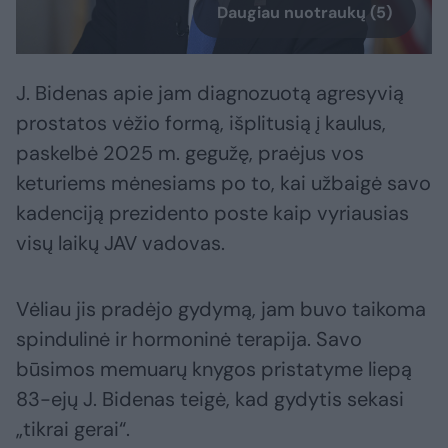
Daugiau nuotraukų (5)
J. Bidenas apie jam diagnozuotą agresyvią
prostatos vėžio formą, išplitusią į kaulus,
paskelbė 2025 m. gegužę, praėjus vos
keturiems mėnesiams po to, kai užbaigė savo
kadenciją prezidento poste kaip vyriausias
visų laikų JAV vadovas.
Vėliau jis pradėjo gydymą, jam buvo taikoma
spindulinė ir hormoninė terapija. Savo
būsimos memuarų knygos pristatyme liepą
83-ejų J. Bidenas teigė, kad gydytis sekasi
„tikrai gerai“.