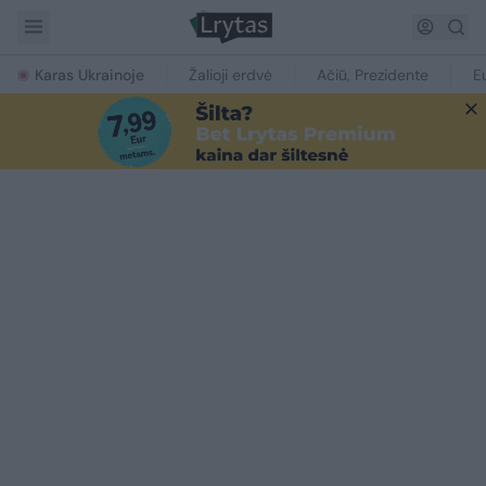
Karas Ukrainoje
Žalioji erdvė
Ačiū, Prezidente
E