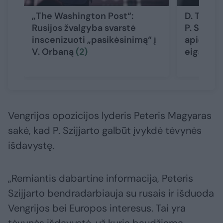
„The Washington Post“:
D. Tuskas
Rusijos žvalgyba svarstė
P. Szijja
inscenizuoti „pasikėsinimą“ į
apie ES 
V. Orbaną
(2)
eigą
Vengrijos opozicijos lyderis Peteris Magyaras
sakė, kad P. Szijjarto galbūt įvykdė tėvynės
išdavystę.
„Remiantis dabartine informacija, Peteris
Szijjarto bendradarbiauja su rusais ir išduoda
Vengrijos bei Europos interesus. Tai yra