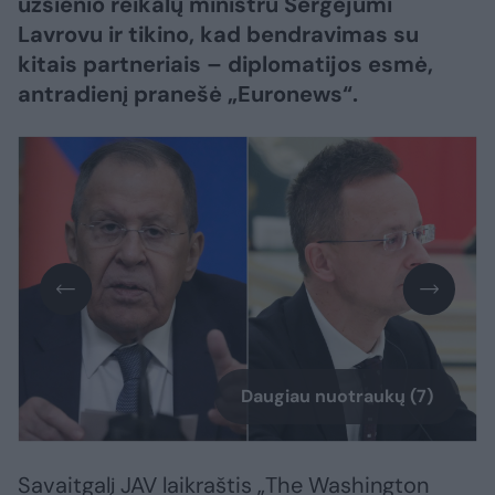
užsienio reikalų ministru Sergejumi
Lavrovu ir tikino, kad bendravimas su
kitais partneriais – diplomatijos esmė,
antradienį pranešė „Euronews“.
Daugiau nuotraukų (7)
Savaitgalį JAV laikraštis „The Washington