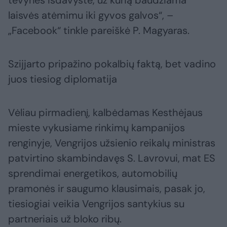
tėvynės išdavystė, už kurią baudžiama
laisvės atėmimu iki gyvos galvos“, –
„Facebook“ tinkle pareiškė P. Magyaras.
Szijjarto pripažino pokalbių faktą, bet vadino
juos tiesiog diplomatija
Vėliau pirmadienį, kalbėdamas Kesthėjaus
mieste vykusiame rinkimų kampanijos
renginyje, Vengrijos užsienio reikalų ministras
patvirtino skambindavęs S. Lavrovui, mat ES
sprendimai energetikos, automobilių
pramonės ir saugumo klausimais, pasak jo,
tiesiogiai veikia Vengrijos santykius su
partneriais už bloko ribų.