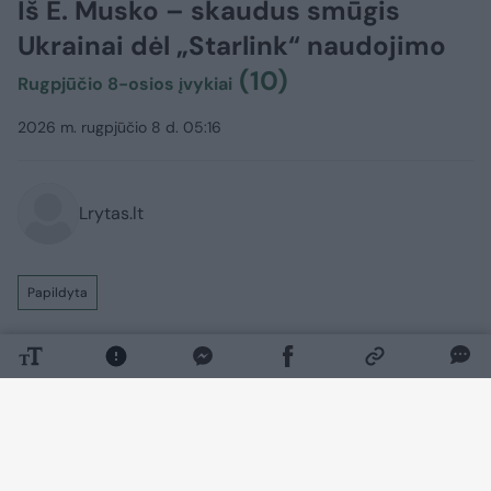
Iš E. Musko – skaudus smūgis
Ukrainai dėl „Starlink“ naudojimo
(10)
Rugpjūčio 8-osios įvykiai
2026 m. rugpjūčio 8 d. 05:16
Lrytas.lt
Papildyta
Rusijos invazijai į Ukrainą įžengus jau į
penktuosius metus, Kyjivo pajėgos toliau
tvirtai ginasi nuo okupantų. Tuo tarpu
Maskva siekia užimti kuo daugiau
Ukrainos teritorijų ir užsitikrinti sau