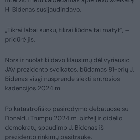
Interviu metu kalbėdamas apie tėvo sveikatą
H. Bidenas susijaudindavo.
„Tikrai labai sunku, tikrai liūdna tai matyt“, –
pridūrė jis.
Nors ir nuolat kildavo klausimų dėl vyriausio
JAV prezidento sveikatos, būdamas 81-erių J.
Bidenas visgi nusprendė siekti antrosios
kadencijos 2024 m.
Po katastrofiško pasirodymo debatuose su
Donaldu Trumpu 2024 m. birželį ir didelio
demokratų spaudimo J. Bidenas iš
prezidento rinkimų pasitraukė.