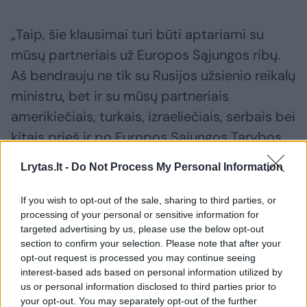
„Taip, šie klausimai turi būti aptariami su
mūsų partneriais už Europos Sąjungos ribų.
Aš bendrauju ne tik su Rusijos užsienio reikalų
ministru, bet ir su mūsų partneriais
amerikiečiais, turkais, izraeliečiais, serbais bei
kitais prieš ir po Europos Sąjungos Tarybos
posėdžių“, – kalbėjo P. Szijjarto.
Lrytas.lt -
Do Not Process My Personal Information
„Tai, ką sakau, gali skambėti grubiai, bet
If you wish to opt-out of the sale, sharing to third parties, or
processing of your personal or sensitive information for
diplomatija reiškia bendravimą su kitų šalių
targeted advertising by us, please use the below opt-out
vadovais“, – pridūrė jis.
section to confirm your selection. Please note that after your
opt-out request is processed you may continue seeing
interest-based ads based on personal information utilized by
Antradienio rytą P. Szijjarto taip pat paskelbė
us or personal information disclosed to third parties prior to
your opt-out. You may separately opt-out of the further