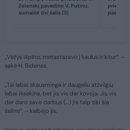
Zelenskį pavadino V. Putinu,
prieš pro
sumaišė dvi šalis
(9)
pasidali
„Vėžys išplito, metastazavo į kaulus ir kitur“, –
sakė H. Bidenas.
„Tai labai skausminga ir daugeliu atžvilgių
labai išsekina, bet jis vis dar kovoja. Jis vis
dar daro savo darbus (...) jis taip tiki šia
šalimi“, – kalbėjo jis.