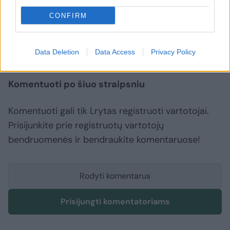
CONFIRM
Vengrija
Peteris Szijjarto
Sergejus Lavrovas
Rodyti daugiau žymių
Data Deletion
Data Access
Privacy Policy
Komentuoti po šiuo straipsniu
Komentuoti gali tik Lrytas registruoti vartotojai.
Prisijunkite prie registruotų vartotojų
bendruomenės ir bendraukite komentaruose!
Rodyti komentarus
Prisijungti komentatoriams