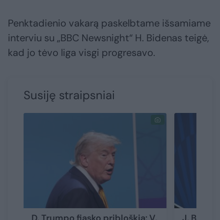
Penktadienio vakarą paskelbtame išsamiame
interviu su „BBC Newsnight“ H. Bidenas teigė,
kad jo tėvo liga visgi progresavo.
Susiję straipsniai
D. Trumpo fiasko pribloškia: V.
J. Biden