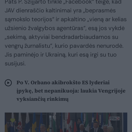
Pats P. Szijjarto tinkle „Facebook“ teigė, kad
JAV dienraščio kaltinimai yra „beprasmės
sąmokslo teorijos“ ir apkaltino „vieną ar kelias
užsienio žvalgybos agentūras“, esą jos vykdė
„sekimą, aktyviai bendradarbiaudamos su
vengrų žurnalistu“, kurio pavardės nenurodė.
Jis paminėjo ir Ukrainą, kuri esą irgi su tuo
susijusi.
Po V. Orbano akibrokšto ES lyderiai
įpykę, bet nepanikuoja: laukia Vengrijoje
vyksiančių rinkimų