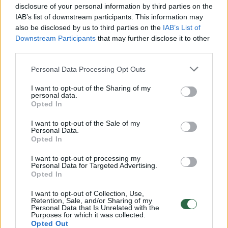
vaizdo įrašą socialiniuose tinkluose, kuriame
disclosure of your personal information by third parties on the
atmetė teiginius, esą jis pažeidė kokius nors
IAB’s list of downstream participants. This information may
also be disclosed by us to third parties on the
IAB’s List of
saugumo protokolus užsienio reikalų ministrų
Downstream Participants
that may further disclose it to other
tarybos posėdžiuose ir tikino, kad ministrų
third parties.
lygiu jokie slapti klausimai nesvarstomi.
Personal Data Processing Opt Outs
I want to opt-out of the Sharing of my
V. Orbano vyriausybė viena iš nedaugelio
personal data.
Opted In
Europoje palaikančių reguliarius ryšius su
I want to opt-out of the Sale of my
Kremliumi. Vengrija taip pat toliau importuoja
Personal Data.
Opted In
didelius kiekius naftos iš Rusijos,
nepaisydama ES spaudimo mažinti
I want to opt-out of processing my
Personal Data for Targeted Advertising.
energetinę priklausomybę nuo Maskvos. Nuo
Opted In
2022 m. vasario mėn., kai Rusija pradėjo
I want to opt-out of Collection, Use,
Retention, Sale, and/or Sharing of my
plataus masto invaziją į Ukrainą, P. Szijjarto
Personal Data that Is Unrelated with the
Purposes for which it was collected.
Maskvoje lankėsi 16 kartų.
Opted Out