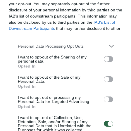
Prisijunkite prie registruotų vartotojų
your opt-out. You may separately opt-out of the further
bendruomenės ir bendraukite komentaruose!
disclosure of your personal information by third parties on the
IAB’s list of downstream participants. This information may
also be disclosed by us to third parties on the
IAB’s List of
Downstream Participants
that may further disclose it to other
Rodyti komentarus
third parties.
Prisijungti komentatoriams
Personal Data Processing Opt Outs
I want to opt-out of the Sharing of my
personal data.
Opted In
I want to opt-out of the Sale of my
Personal Data.
Opted In
I want to opt-out of processing my
Personal Data for Targeted Advertising.
Opted In
I want to opt-out of Collection, Use,
Retention, Sale, and/or Sharing of my
Personal Data that Is Unrelated with the
Purposes for which it was collected.