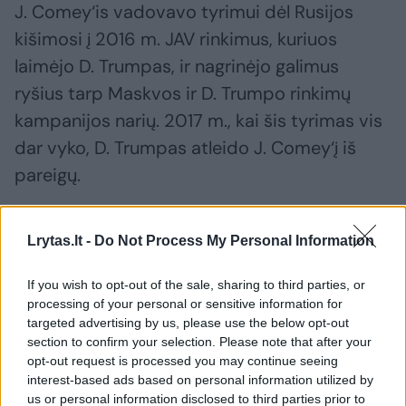
J. Comey‘is vadovavo tyrimui dėl Rusijos
kišimosi į 2016 m. JAV rinkimus, kuriuos
laimėjo D. Trumpas, ir nagrinėjo galimus
ryšius tarp Maskvos ir D. Trumpo rinkimų
kampanijos narių. 2017 m., kai šis tyrimas vis
dar vyko, D. Trumpas atleido J. Comey‘į iš
pareigų.
JAV federalinis tyrimų biuras (FTB)
FTB
Jamesas Comey
Lrytas.lt -
Do Not Process My Personal Information
Rodyti daugiau žymių
If you wish to opt-out of the sale, sharing to third parties, or
processing of your personal or sensitive information for
targeted advertising by us, please use the below opt-out
Komentuoti po šiuo straipsniu
section to confirm your selection. Please note that after your
opt-out request is processed you may continue seeing
interest-based ads based on personal information utilized by
Komentuoti gali tik Lrytas registruoti vartotojai.
us or personal information disclosed to third parties prior to