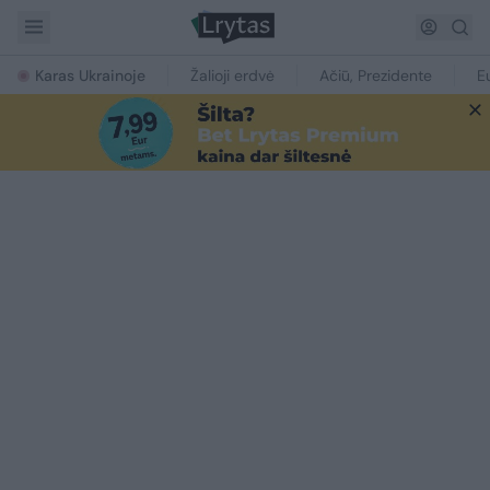
Karas Ukrainoje
Žalioji erdvė
Ačiū, Prezidente
E