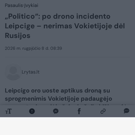
Pasaulis
Įvykiai
„Politico“: po drono incidento
Leipcige – nerimas Vokietijoje dėl
Rusijos
2026 m. rugpjūčio 8 d. 08:39
Lrytas.lt
Leipcigo oro uoste aptikus droną su
sprogmenimis Vokietijoje padaugėjo
nuogąstavimų dėl užsienio šalių kišimosi į
artėjančius savivaldos rinkimus, kuriuose
dalyvaujantys kraštutinės dešinės
politikai savo rinkiminę kampaniją grindžia