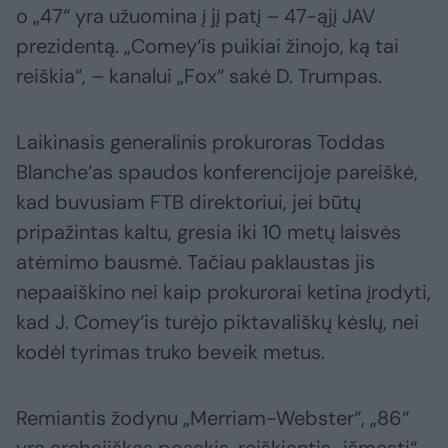
o „47“ yra užuomina į jį patį – 47-ąjį JAV
prezidentą. „Comey‘is puikiai žinojo, ką tai
reiškia“, – kanalui „Fox“ sakė D. Trumpas.
Laikinasis generalinis prokuroras Toddas
Blanche‘as spaudos konferencijoje pareiškė,
kad buvusiam FTB direktoriui, jei būtų
pripažintas kaltu, gresia iki 10 metų laisvės
atėmimo bausmė. Tačiau paklaustas jis
nepaaiškino nei kaip prokurorai ketina įrodyti,
kad J. Comey‘is turėjo piktavališkų kėslų, nei
kodėl tyrimas truko beveik metus.
Remiantis žodynu „Merriam-Webster“, „86“