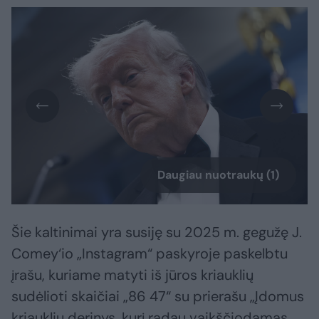
Daugiau nuotraukų (1)
Šie kaltinimai yra susiję su 2025 m. gegužę J.
Comey‘io „Instagram“ paskyroje paskelbtu
įrašu, kuriame matyti iš jūros kriauklių
sudėlioti skaičiai „86 47“ su prierašu „Įdomus
kriauklių derinys, kurį radau vaikščiodamas