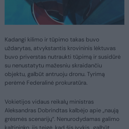
Kadangi kilimo ir tūpimo takas buvo
uždarytas, atvykstantis krovininis lėktuvas
buvo priverstas nutraukti tūpimą ir susidūrė
su nenustatytu mažesniu skraidančiu
objektu, galbūt antruoju dronu. Tyrimą
perėmė Federalinė prokuratūra.
Vokietijos vidaus reikalų ministras
Aleksandras Dobrindtas kalbėjo apie „naują
grėsmės scenarijų“. Nenurodydamas galimo
kaltininko, jis teigė, kad šis įvykis „galbūt