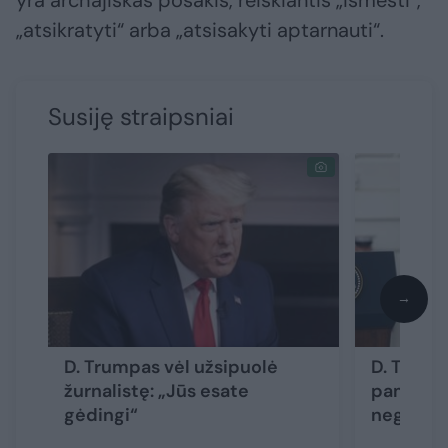
yra archajiškas posakis, reiškiantis „išmesti“,
„atsikratyti“ arba „atsisakyti aptarnauti“.
Susiję straipsniai
→
D. Trumpas vėl užsipuolė
D. Trump
žurnalistę: „Jūs esate
pamiršo? 
gėdingi“
negailėjo