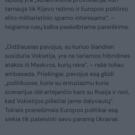
tarnauja tik Kijevo režimo ir Europos politinio
elito militaristinio sparno interesams“, –
teigiama rusų kalba paskelbtame pareiškime.
„Didžiausias pavojus, su kuriuo šiandien
susiduria Vokietija, yra ne tariamos hibridinės
atakos iš Maskvos, kurių nėra“, – rašė toliau
ambasada. Priešingai, pavojus esą glūdi
„politikuose, kurie su entuziazmu kuria
scenarijus dėl artėjančio karo su Rusija ir nori,
kad Vokietijos piliečiai jame dalyvautų“.
Tokiais pranešimais Europos politikai esą
siekia tik pateisinti savo paramą Ukrainai.