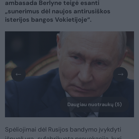
ambasada Berlyne teigė esanti
„sunerimus dėl naujos antirusiškos
isterijos bangos Vokietijoje“.
Daugiau nuotraukų (5)
Spėliojimai dėl Rusijos bandymo įvykdyti
išpuolį yra „sufabrikuota provokacija, kuri