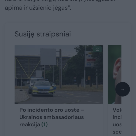
apima ir užsienio jėgas“.
Susiję straipsniai
→
Po incidento oro uoste –
Vokietijo
Ukrainos ambasadoriaus
incident
reakcija
(1)
uoste – 
scenarij