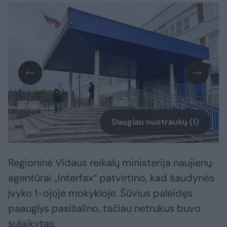
Daugiau nuotraukų (1)
Regioninė Vidaus reikalų ministerija naujienų
agentūrai „Interfax“ patvirtino, kad šaudynės
įvyko 1-ojoje mokykloje. Šūvius paleidęs
paauglys pasišalino, tačiau netrukus buvo
sulaikytas.