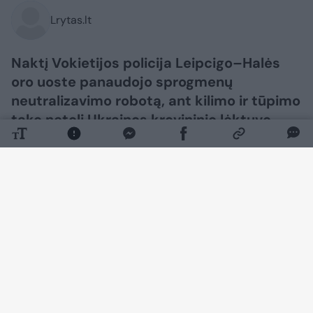
Lrytas.lt
Naktį Vokietijos policija Leipcigo–Halės
oro uoste panaudojo sprogmenų
neutralizavimo robotą, ant kilimo ir tūpimo
tako netoli Ukrainos krovininio lėktuvo
pastebėjusi droną. Incidentą, kuris sukėlė
didelį nerimą ir privertė nukreipti daugybę
skrydžių į kitus oro uostus, pakomentavo
Ukrainos ambasadorius Vokietijoje.