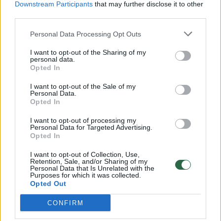
Downstream Participants
that may further disclose it to other
third parties.
Personal Data Processing Opt Outs
I want to opt-out of the Sharing of my
Pasaulis
Įvykiai
personal data.
Opted In
„Die Zeit“: Vokietijoje užkirstas
I want to opt-out of the Sale of my
kelias Rusijos specialiųjų tarnybų
Personal Data.
Opted In
rengtam pasikėsinimui
I want to opt-out of processing my
2026 m. rugpjūčio 5 d. 18:17
Personal Data for Targeted Advertising.
Opted In
I want to opt-out of Collection, Use,
Retention, Sale, and/or Sharing of my
Lrytas.lt
Personal Data that Is Unrelated with the
Purposes for which it was collected.
Opted Out
Rusijos specialiosios tarnybos planavo
CONFIRM
pasikėsinimą į Vokietijos bepiločių orlaivių