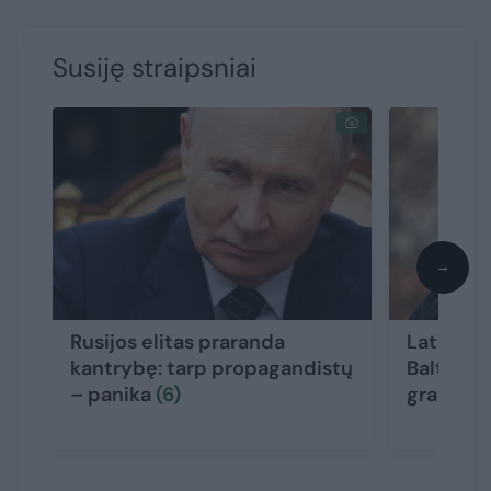
Susiję straipsniai
→
Rusijos elitas praranda
Latvijai 
kantrybę: tarp propagandistų
Baltarus
– panika
(6)
grasinim