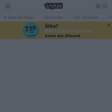
Karas Ukrainoje
Žalioji erdvė
Ačiū, Prezidente
E