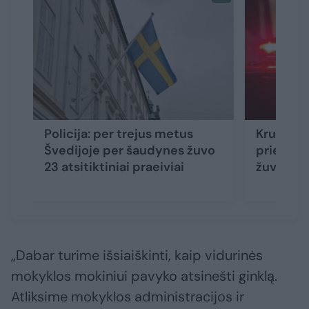
Policija: per trejus metus
Kruvinos
Švedijoje per šaudynes žuvo
prie par
23 atsitiktiniai praeiviai
žuvo, ke
„Dabar turime išsiaiškinti, kaip vidurinės
mokyklos mokiniui pavyko atsinešti ginklą.
Atliksime mokyklos administracijos ir