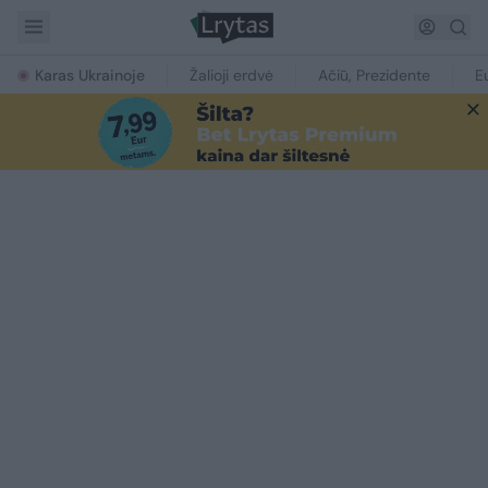
Karas Ukrainoje
Žalioji erdvė
Ačiū, Prezidente
E