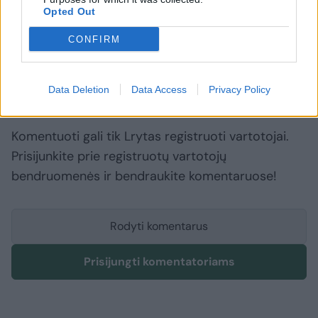
Opted Out
JAV
Marokas
karinės pratybos
CONFIRM
Data Deletion
Data Access
Privacy Policy
Komentuoti po šiuo straipsniu
Komentuoti gali tik Lrytas registruoti vartotojai.
Prisijunkite prie registruotų vartotojų
bendruomenės ir bendraukite komentaruose!
Rodyti komentarus
Prisijungti komentatoriams