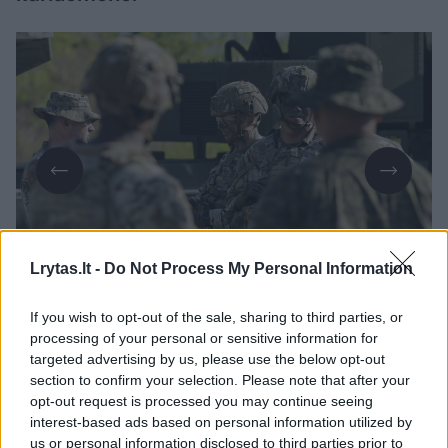
Daugiau nuotraukų (1)
Lrytas.lt -
Do Not Process My Personal Information
If you wish to opt-out of the sale, sharing to third parties, or
processing of your personal or sensitive information for
Du tarptautinėse karinėse pratybose „Afrikos
targeted advertising by us, please use the below opt-out
liūtas 2026“ („African Lion 2026“) dalyvavę
section to confirm your selection. Please note that after your
opt-out request is processed you may continue seeing
kariai dingo gegužės pradžioje. Praėjusį
interest-based ads based on personal information utilized by
šeštadienį buvo rastas pirmojo dingusio
us or personal information disclosed to third parties prior to