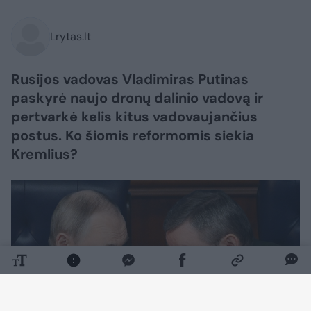
Lrytas.lt
Rusijos vadovas Vladimiras Putinas
paskyrė naujo dronų dalinio vadovą ir
pertvarkė kelis kitus vadovaujančius
postus. Ko šiomis reformomis siekia
Kremlius?