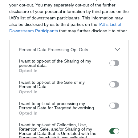
kareivio kūnas. Jis, Maroko kariuomenės
your opt-out. You may separately opt-out of the further
disclosure of your personal information by third parties on the
duomenimis, buvo ištrauktas iš jūros. Pasak
IAB’s list of downstream participants. This information may
JAV pajėgų, šie palaikai jau pervežti į JAV.
also be disclosed by us to third parties on the
IAB’s List of
Downstream Participants
that may further disclose it to other
third parties.
JAV kariuomenė po karių dingimo pranešė,
Personal Data Processing Opt Outs
kad kariai galimai įkrito į jūrą. Esą labai
I want to opt-out of the Sharing of my
tikėtina, kad tai nelaimingas atsitikimas. „The
personal data.
Opted In
Wall Street“ rašė, kad dingusieji, tikėtina,
pasibaigus pratyboms buvo išėję
I want to opt-out of the Sale of my
Personal Data.
pasivaikščioti.
Opted In
I want to opt-out of processing my
Personal Data for Targeted Advertising.
Pratybos „Afrikos liūtas 2026“ prasidėjo
Opted In
balandžio pabaigoje. Jose dalyvavo beveik 5
I want to opt-out of Collection, Use,
tūkst. karių iš daugiau kaip 40 šalių.
Retention, Sale, and/or Sharing of my
Personal Data that Is Unrelated with the
Purposes for which it was collected.