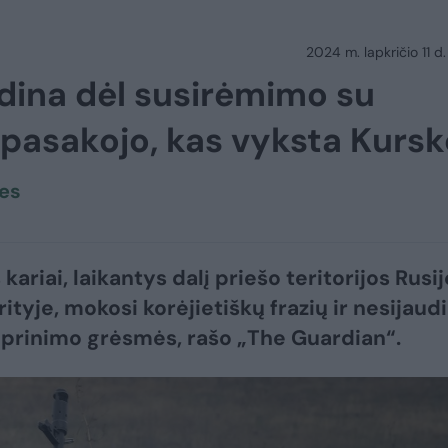
2024 m. lapkričio 11 d.
udina dėl susirėmimo su
papasakojo, kas vyksta Kurs
zes
kariai, laikantys dalį priešo teritorijos Rusi
ityje, mokosi korėjietiškų frazių ir nesijaud
iprinimo grėsmės, rašo „The Guardian“.