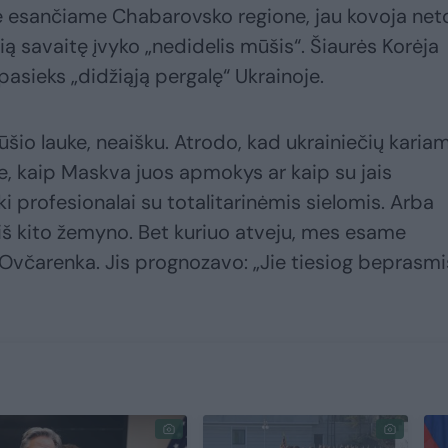
e esančiame Chabarovsko regione, jau kovoja neto
šią savaitę įvyko „nedidelis mūšis“. Šiaurės Korėja
pasieks „didžiąją pergalę“ Ukrainoje.
mūšio lauke, neaišku. Atrodo, kad ukrainiečių karia
e, kaip Maskva juos apmokys ar kaip su jais
ki profesionalai su totalitarinėmis sielomis. Arba
 iš kito žemyno. Bet kuriuo atveju, mes esame
 Ovčarenka. Jis prognozavo: „Jie tiesiog beprasmi