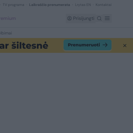
TV programa
Laikraščio prenumerata
Lrytas EN
Kontaktai
Premium
Prisijungti
lbimai