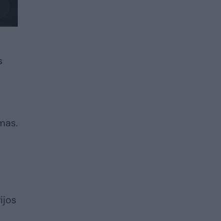
s
imas.
ijos