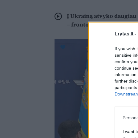
Į Ukrainą atvyko daugiau 
– fronto zonose
Lrytas.lt -
If you wish 
sensitive in
confirm you
continue se
information 
further disc
participants
Downstream 
Persona
I want t