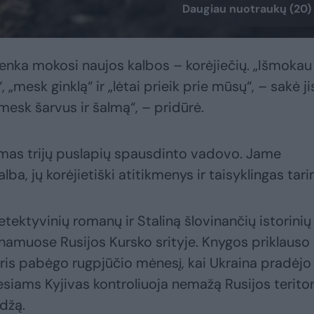
Daugiau nuotraukų (20)
renka mokosi naujos kalbos – korėjiečių. „Išmokau
 „mesk ginklą“ ir „lėtai prieik prie mūsų“, – sakė ji
simesk šarvus ir šalmą“, – pridūrė.
as trijų puslapių spausdinto vadovo. Jame
alba, jų korėjietiški atitikmenys ir taisyklingas tar
tektyvinių romanų ir Staliną šlovinančių istorinių
 namuose Rusijos Kursko srityje. Knygos priklauso
ris pabėgo rugpjūčio mėnesį, kai Ukraina pradėjo
esiams Kyjivas kontroliuoja nemažą Rusijos teritor
džą.