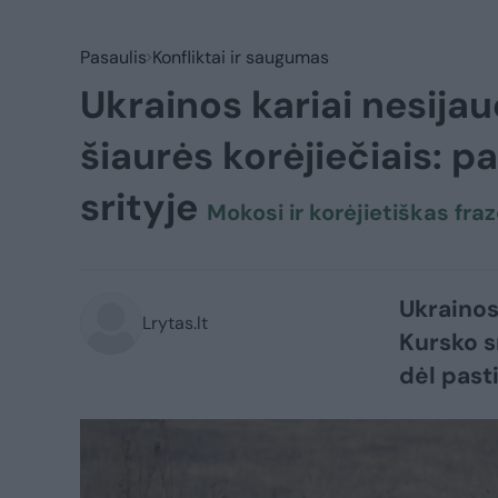
Pasaulis
Konfliktai ir saugumas
Ukrainos kariai nesija
šiaurės korėjiečiais: 
srityje
Mokosi ir korėjietiškas fra
Ukrainos 
Lrytas.lt
Kursko sr
dėl past