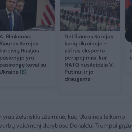
A. Blinkenas:
Dėl Šiaurės Korėjos
V
Šiaurės Korėjos
karių Ukrainoje –
kareivių Rusijos
aštrus eksperto
pasienyje yra
perspėjimas: kur
pasirengę kovai su
NATO nusileidžia V.
Ukraina
(8)
Putinui ir jo
draugams
yras Zelenskis užsiminė, kad Ukrainos laikomo
i svarbų vaidmenį derybose Donaldui Trumpui grįžus