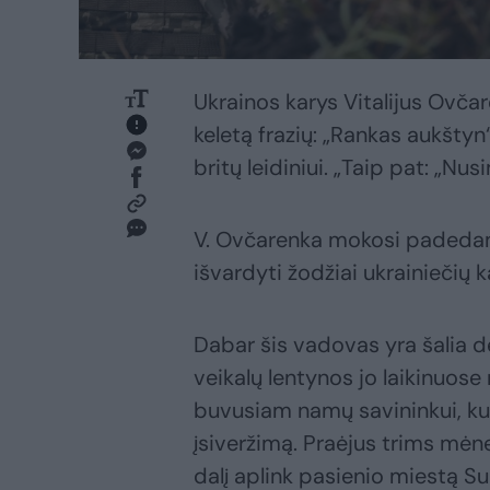
Ukrainos karys Vitalijus Ovča
keletą frazių: „Rankas aukštyn“,
britų leidiniui. „Taip pat: „Nu
V. Ovčarenka mokosi padedam
išvardyti žodžiai ukrainiečių k
Dabar šis vadovas yra šalia de
veikalų lentynos jo laikinuose
buvusiam namų savininkui, ku
įsiveržimą. Praėjus trims mėn
dalį aplink pasienio miestą Su