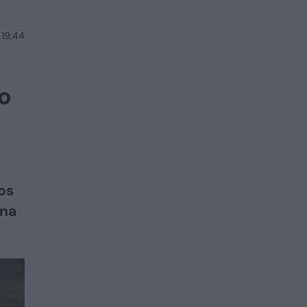
 19:44
ko
jos
ina