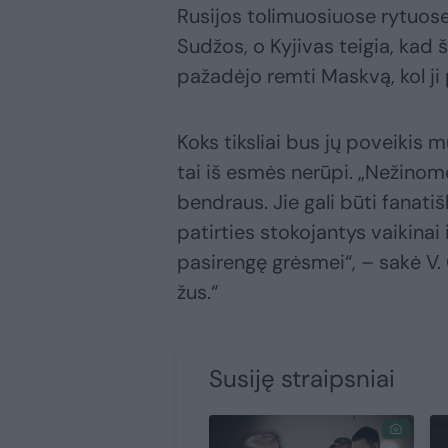
Rusijos tolimuosiuose rytuos
Sudžos, o Kyjivas teigia, kad 
pažadėjo remti Maskvą, kol ji 
Koks tiksliai bus jų poveikis 
tai iš esmės nerūpi. „Nežinom
bendraus. Jie gali būti fanatiš
patirties stokojantys vaikinai
pasirengę grėsmei“, – sakė V.
žus.“
Susiję straipsniai