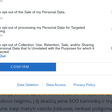
In
o opt-out of the Sale of my Personal Data.
In
to opt-out of processing my Personal Data for Targeted
ing.
In
aukti šios keblios padėties. Ji pradėjo Ukrainos
o opt-out of Collection, Use, Retention, Sale, and/or Sharing
udodama bepiločius lėktuvus ir valdomąsias bomb
ersonal Data that Is Unrelated with the Purposes for which it
lected.
 puolimus, naudodama nedideles pėstininkų grupes
Out
tolius, Vladimiras Putinas kreipėsi į naują ir
CONFIRM
inį – Šiaurės Korėjos karius, kuriuos atsiuntė
im Jong Unas.
Data Deletion
Data Access
Privacy Policy
siją atvyko apie 10 tūkst. Šiaurės Korėjos karių,
ovo teigimu, į šį skaičių įeina 500 karininkų ir tr
kurie, kaip matyti vaizdo įrašuose, renkasi poligon