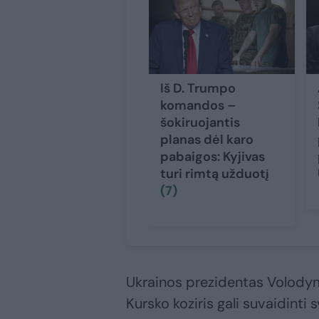
Iš D. Trumpo
komandos –
šokiruojantis
planas dėl karo
pabaigos: Kyjivas
turi rimtą užduotį
(7)
Ukrainos prezidentas Volodym
Kursko koziris gali suvaidint