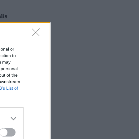
lis
sonal or
ection to
ou may
 personal
out of the
 downstream
B’s List of