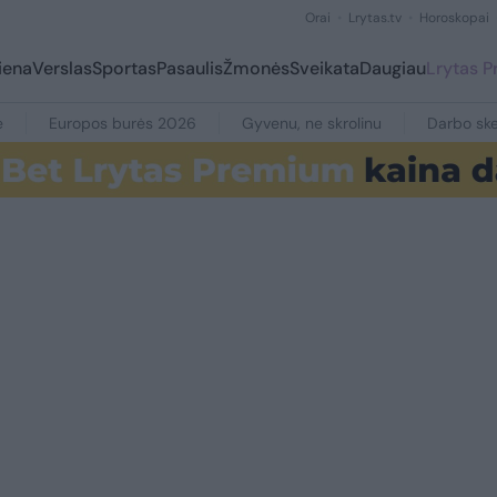
Orai
Lrytas.tv
Horoskopai
iena
Verslas
Sportas
Pasaulis
Žmonės
Sveikata
Daugiau
Lrytas 
e
Europos burės 2026
Gyvenu, ne skrolinu
Darbo ske