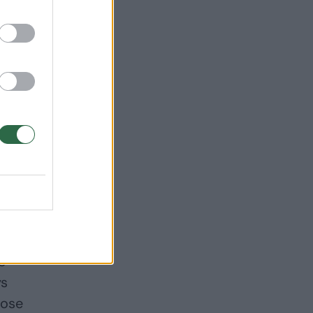
as –
.
 o
ys
uose