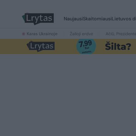
Naujausi
Skaitomiausi
Lietuvos d
Karas Ukrainoje
Žalioji erdvė
Ačiū, Prezident