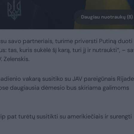
Daugiau nuotraukų (8)
su savo partneriais, turime priversti Putiną duoti
 tas, kuris sukėlė šį karą, turi jį ir nutraukti“, – s
 Zelenskis.
adienio vakarą susitiko su JAV pareigūnais Rijade
bose daugiausia dėmesio bus skiriama galimoms
p pat turėtų susitikti su amerikiečiais ir surengti