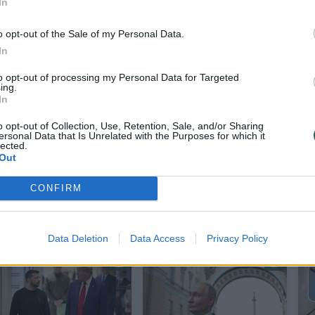
In
o opt-out of the Sale of my Personal Data.
In
to opt-out of processing my Personal Data for Targeted
ing.
JAV ir Ukrainos planą dėl visiškų ir besąlygiškų 30
In
ūlydama sustabdyti smūgius energetikos objektams
o opt-out of Collection, Use, Retention, Sale, and/or Sharing
ersonal Data that Is Unrelated with the Purposes for which it
lected.
Out
avaitę surengė keletą masinių oro atakų.
CONFIRM
Data Deletion
Data Access
Privacy Policy