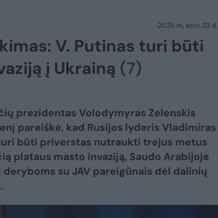
2025 m. kovo 23 d.
kimas: V. Putinas turi būti
vaziją į Ukrainą
(7)
čių prezidentas Volodymyras Zelenskis
nį pareiškė, kad Rusijos lyderis Vladimiras
turi būti priverstas nutraukti trejus metus
ią plataus masto invaziją, Saudo Arabijoje
 deryboms su JAV pareigūnais dėl dalinių
.