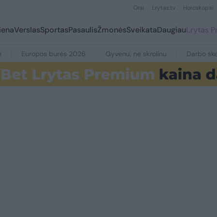
Orai
Lrytas.tv
Horoskopai
iena
Verslas
Sportas
Pasaulis
Žmonės
Sveikata
Daugiau
Lrytas 
e
Europos burės 2026
Gyvenu, ne skrolinu
Darbo ske