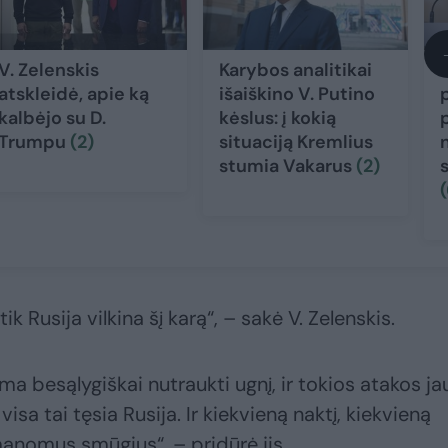
V. Zelenskis
Karybos analitikai
atskleidė, apie ką
išaiškino V. Putino
kalbėjo su D.
kėslus: į kokią
Trumpu
(2)
situaciją Kremlius
stumia Vakarus
(2)
(
k Rusija vilkina šį karą“, – sakė V. Zelenskis.
a besąlygiškai nutraukti ugnį, ir tokios atakos ja
isa tai tęsia Rusija. Ir kiekvieną naktį, kiekvieną
įmanomus smūgius“, – pridūrė jis.