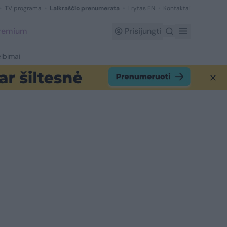
TV programa
Laikraščio prenumerata
Lrytas EN
Kontaktai
Premium
Prisijungti
lbimai