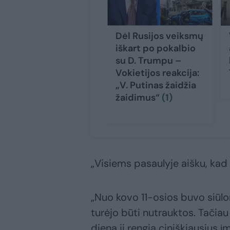
Dėl Rusijos veiksmų
iškart po pokalbio
su D. Trumpu –
Vokietijos reakcija:
„V. Putinas žaidžia
žaidimus“
(1)
„Visiems pasaulyje aišku, kad ti
„Nuo kovo 11-osios buvo siūlom
turėjo būti nutrauktos. Tačiau v
dieną ji rengia ciniškiausius 