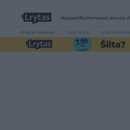
Naujausi
Skaitomiausi
Lietuvos d
Karas Ukrainoje
Žalioji erdvė
Ačiū, Prezident