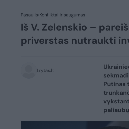
Pasaulis
Konfliktai ir saugumas
Iš V. Zelenskio – pareiš
priverstas nutraukti in
Ukrainie
Lrytas.lt
sekmadie
Putinas 
trunkanč
vykstant
paliaubų