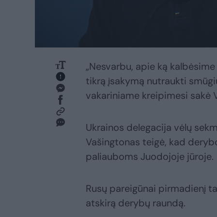
„Nesvarbu, apie ką kalbėsime 
tikrą įsakymą nutraukti smūgius:
vakariniame kreipimesi sakė V.
Ukrainos delegacija vėlų sekm
Vašingtonas teigė, kad dery
paliauboms Juodojoje jūroje.
Rusų pareigūnai pirmadienį tai
atskirą derybų raundą.