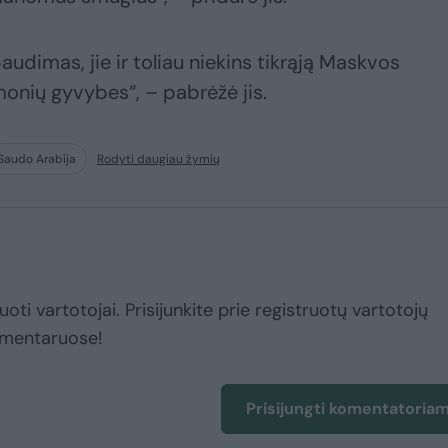
udimas, jie ir toliau niekins tikrąją Maskvos
žmonių gyvybes“, – pabrėžė jis.
Saudo Arabija
Rodyti daugiau žymių
uoti vartotojai. Prisijunkite prie registruotų vartotojų
omentaruose!
Prisijungti komentatoria