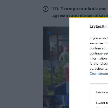
Į D. Trumpo nuolankumą Ru
agresoriumi elgiasi atsarg
Lrytas.lt -
If you wish 
sensitive in
confirm you
continue se
information 
further disc
participants
Downstream 
Persona
I want t