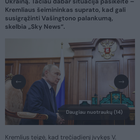
Ukrainą. Tačiau dabar situacija pasikeitė –
Kremliaus šeimininkas suprato, kad gali
susigrąžinti Vašingtono palankumą,
skelbia „Sky News“.
Daugiau nuotraukų (14)
Kremlius teigė, kad trečiadienį įvykęs V.