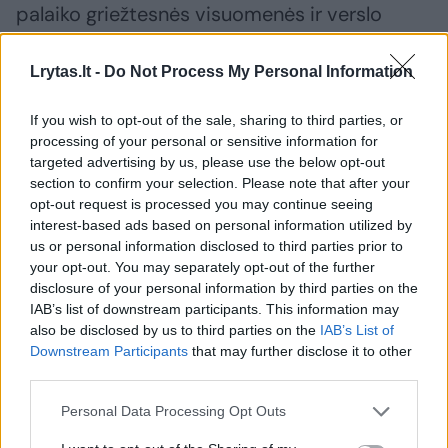
palaiko griežtesnės visuomenės ir verslo
kontrolės šalininkus, teigia „Bloomberg“
šaltiniai.
Lrytas.lt -
Do Not Process My Personal Information
If you wish to opt-out of the sale, sharing to third parties, or
Pravėrė ukrainiečių pinigines: atsakė,
processing of your personal or sensitive information for
targeted advertising by us, please use the below opt-out
kiek vidutiniškai uždirba ir kaip išsilaiko
section to confirm your selection. Please note that after your
šalies ekonomika
opt-out request is processed you may continue seeing
interest-based ads based on personal information utilized by
us or personal information disclosed to third parties prior to
your opt-out. You may separately opt-out of the further
disclosure of your personal information by third parties on the
IAB’s list of downstream participants. This information may
also be disclosed by us to third parties on the
IAB’s List of
Downstream Participants
that may further disclose it to other
third parties.
Personal Data Processing Opt Outs