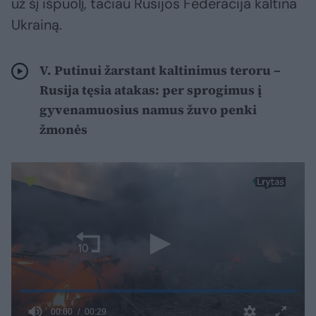
už šį išpuolį, tačiau Rusijos Federacija kaltina
Ukrainą.
V. Putinui žarstant kaltinimus teroru –
Rusija tęsia atakas: per sprogimus į
gyvenamuosius namus žuvo penki
žmonės