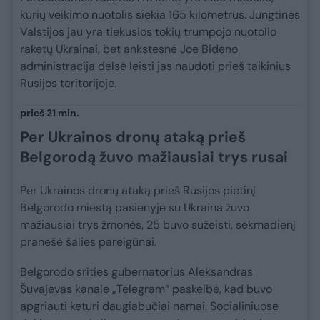
kurių veikimo nuotolis siekia 165 kilometrus. Jungtinės
Valstijos jau yra tiekusios tokių trumpojo nuotolio
raketų Ukrainai, bet ankstesnė Joe Bideno
administracija delsė leisti jas naudoti prieš taikinius
Rusijos teritorijoje.
prieš 21 min.
Per Ukrainos dronų ataką prieš
Belgorodą žuvo mažiausiai trys rusai
Per Ukrainos dronų ataką prieš Rusijos pietinį
Belgorodo miestą pasienyje su Ukraina žuvo
mažiausiai trys žmonės, 25 buvo sužeisti, sekmadienį
pranešė šalies pareigūnai.
Belgorodo srities gubernatorius Aleksandras
Šuvajevas kanale „Telegram“ paskelbė, kad buvo
apgriauti keturi daugiabučiai namai. Socialiniuose