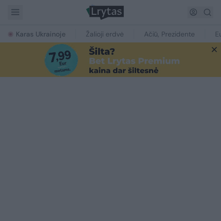
Karas Ukrainoje
Žalioji erdvė
Ačiū, Prezidente
E