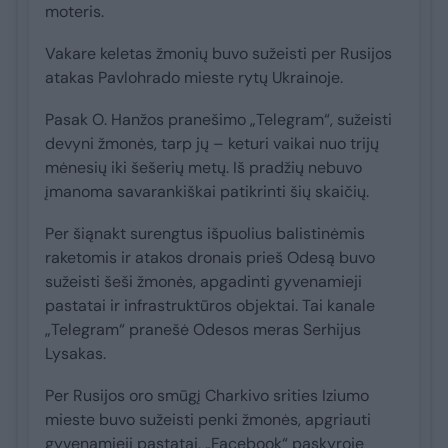
moteris.
Vakare keletas žmonių buvo sužeisti per Rusijos
atakas Pavlohrado mieste rytų Ukrainoje.
Pasak O. Hanžos pranešimo „Telegram“, sužeisti
devyni žmonės, tarp jų – keturi vaikai nuo trijų
mėnesių iki šešerių metų. Iš pradžių nebuvo
įmanoma savarankiškai patikrinti šių skaičių.
Per šiąnakt surengtus išpuolius balistinėmis
raketomis ir atakos dronais prieš Odesą buvo
sužeisti šeši žmonės, apgadinti gyvenamieji
pastatai ir infrastruktūros objektai. Tai kanale
„Telegram“ pranešė Odesos meras Serhijus
Lysakas.
Per Rusijos oro smūgį Charkivo srities Iziumo
mieste buvo sužeisti penki žmonės, apgriauti
gyvenamieji pastatai, „Facebook“ paskyroje