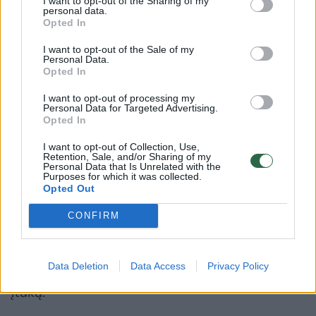
I want to opt-out of the Sharing of my
personal data.
Opted In
I want to opt-out of the Sale of my
Antroji FSB tarnyba, atsakinga už
Personal Data.
Opted In
konstitucinės santvarkos apsaugą, gavo
visišką veiksmų laisvę tirti bet kokių asmenų
I want to opt-out of processing my
Personal Data for Targeted Advertising.
veiklą ir praktiškai nėra niekam atskaitinga,
Opted In
teigė trys agentūros šaltiniai.
I want to opt-out of Collection, Use,
Retention, Sale, and/or Sharing of my
Personal Data that Is Unrelated with the
Purposes for which it was collected.
FSB plečia savo įtaką be akivaizdžių ribų, o
Opted Out
kiti aukšto rango pareigūnai, tarp jų – už
CONFIRM
vidaus politiką atsakingas pirmasis
prezidento administracijos vadovo
Data Deletion
Data Access
Privacy Policy
pavaduotojas Sergejus Kirijenka, praranda
įtaką.