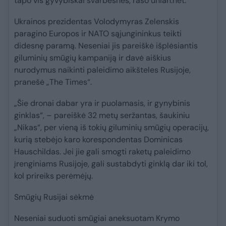
tapo vis gyvybiškai svarbesnės, rašo unian.net.
Ukrainos prezidentas Volodymyras Zelenskis
paragino Europos ir NATO sąjungininkus teikti
didesnę paramą. Neseniai jis pareiškė išplėsiantis
giluminių smūgių kampaniją ir davė aiškius
nurodymus naikinti paleidimo aikšteles Rusijoje,
pranešė „The Times“.
„Šie dronai dabar yra ir puolamasis, ir gynybinis
ginklas“, – pareiškė 32 metų seržantas, šaukiniu
„Nikas“, per vieną iš tokių giluminių smūgių operacijų,
kurią stebėjo karo korespondentas Dominicas
Hauschildas. Jei jie gali smogti raketų paleidimo
įrenginiams Rusijoje, gali sustabdyti ginklą dar iki tol,
kol prireiks perėmėjų.
Smūgių Rusijai sėkmė
Neseniai suduoti smūgiai aneksuotam Krymo