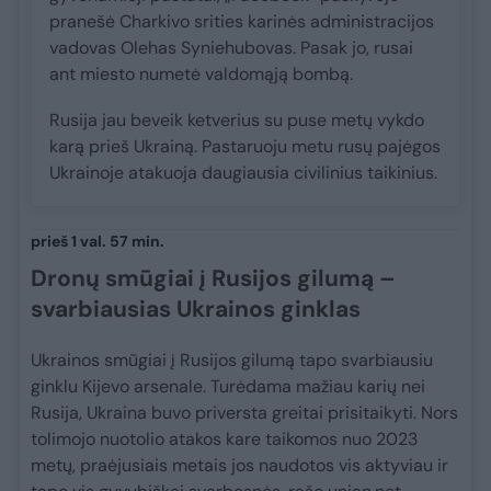
pranešė Charkivo srities karinės administracijos
vadovas Olehas Syniehubovas. Pasak jo, rusai
ant miesto numetė valdomąją bombą.
Rusija jau beveik ketverius su puse metų vykdo
karą prieš Ukrainą. Pastaruoju metu rusų pajėgos
Ukrainoje atakuoja daugiausia civilinius taikinius.
prieš 1 val. 57 min.
Dronų smūgiai į Rusijos gilumą –
svarbiausias Ukrainos ginklas
Ukrainos smūgiai į Rusijos gilumą tapo svarbiausiu
ginklu Kijevo arsenale. Turėdama mažiau karių nei
Rusija, Ukraina buvo priversta greitai prisitaikyti. Nors
tolimojo nuotolio atakos kare taikomos nuo 2023
metų, praėjusiais metais jos naudotos vis aktyviau ir