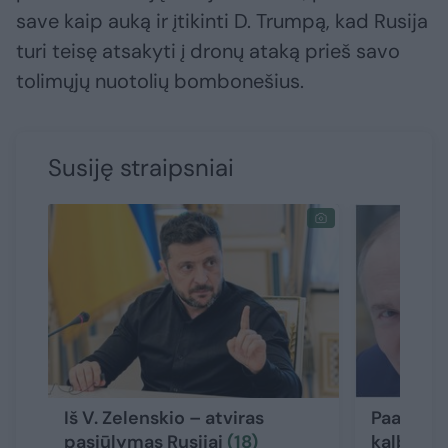
save kaip auką ir įtikinti D. Trumpą, kad Rusija
turi teisę atsakyti į dronų ataką prieš savo
tolimųjų nuotolių bombonešius.
Susiję straipsniai
Iš V. Zelenskio – atviras
Paaiškėjo
pasiūlymas Rusijai
(18)
kalbėjosi