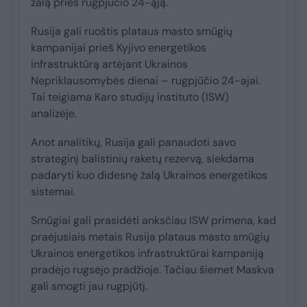
žalą prieš rugpjūčio 24-ąją.
Rusija gali ruoštis plataus masto smūgių
kampanijai prieš Kyjivo energetikos
infrastruktūrą artėjant Ukrainos
Nepriklausomybės dienai – rugpjūčio 24-ajai.
Tai teigiama Karo studijų instituto (ISW)
analizėje.
Anot analitikų, Rusija gali panaudoti savo
strateginį balistinių raketų rezervą, siekdama
padaryti kuo didesnę žalą Ukrainos energetikos
sistemai.
Smūgiai gali prasidėti anksčiau ISW primena, kad
praėjusiais metais Rusija plataus masto smūgių
Ukrainos energetikos infrastruktūrai kampaniją
pradėjo rugsėjo pradžioje. Tačiau šiemet Maskva
gali smogti jau rugpjūtį.