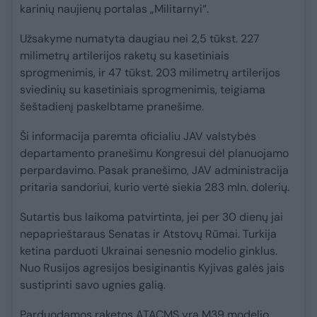
karinių naujienų portalas „Militarnyi“.
Užsakyme numatyta daugiau nei 2,5 tūkst. 227
milimetrų artilerijos raketų su kasetiniais
sprogmenimis, ir 47 tūkst. 203 milimetrų artilerijos
sviedinių su kasetiniais sprogmenimis, teigiama
šeštadienį paskelbtame pranešime.
Ši informacija paremta oficialiu JAV valstybės
departamento pranešimu Kongresui dėl planuojamo
perpardavimo. Pasak pranešimo, JAV administracija
pritaria sandoriui, kurio vertė siekia 283 mln. dolerių.
Sutartis bus laikoma patvirtinta, jei per 30 dienų jai
nepaprieštaraus Senatas ir Atstovų Rūmai. Turkija
ketina parduoti Ukrainai senesnio modelio ginklus.
Nuo Rusijos agresijos besiginantis Kyjivas galės jais
sustiprinti savo ugnies galią.
Parduodamos raketos ATACMS yra M39 modelio,