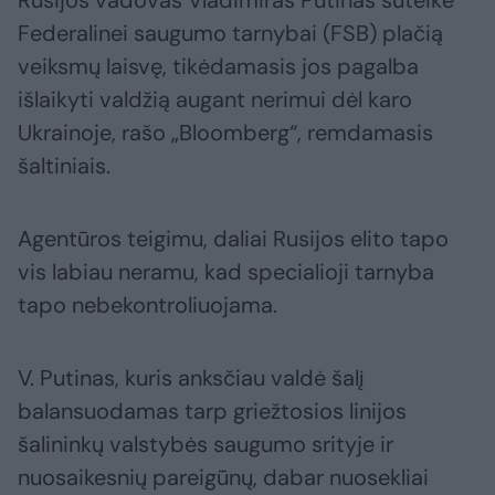
Rusijos vadovas Vladimiras Putinas suteikė
Federalinei saugumo tarnybai (FSB) plačią
veiksmų laisvę, tikėdamasis jos pagalba
išlaikyti valdžią augant nerimui dėl karo
Ukrainoje, rašo „Bloomberg“, remdamasis
šaltiniais.
Agentūros teigimu, daliai Rusijos elito tapo
vis labiau neramu, kad specialioji tarnyba
tapo nebekontroliuojama.
V. Putinas, kuris anksčiau valdė šalį
balansuodamas tarp griežtosios linijos
šalininkų valstybės saugumo srityje ir
nuosaikesnių pareigūnų, dabar nuosekliai