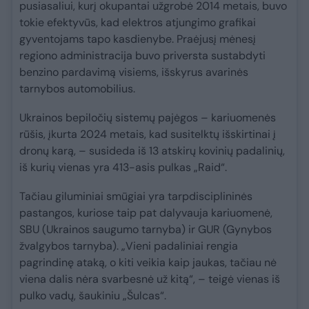
pusiasaliui, kurį okupantai užgrobė 2014 metais, buvo
tokie efektyvūs, kad elektros atjungimo grafikai
gyventojams tapo kasdienybe. Praėjusį mėnesį
regiono administracija buvo priversta sustabdyti
benzino pardavimą visiems, išskyrus avarinės
tarnybos automobilius.
Ukrainos bepiločių sistemų pajėgos – kariuomenės
rūšis, įkurta 2024 metais, kad susitelktų išskirtinai į
dronų karą, – susideda iš 13 atskirų kovinių padalinių,
iš kurių vienas yra 413-asis pulkas „Raid“.
Tačiau giluminiai smūgiai yra tarpdisciplininės
pastangos, kuriose taip pat dalyvauja kariuomenė,
SBU (Ukrainos saugumo tarnyba) ir GUR (Gynybos
žvalgybos tarnyba). „Vieni padaliniai rengia
pagrindinę ataką, o kiti veikia kaip jaukas, tačiau nė
viena dalis nėra svarbesnė už kitą“, – teigė vienas iš
pulko vadų, šaukiniu „Šulcas“.