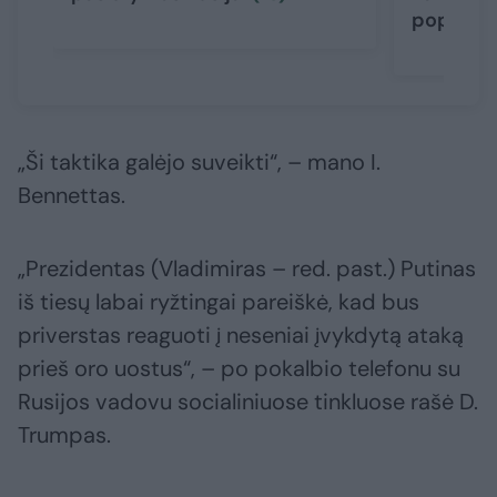
popieži
„Ši taktika galėjo suveikti“, – mano I.
Bennettas.
„Prezidentas (Vladimiras – red. past.) Putinas
iš tiesų labai ryžtingai pareiškė, kad bus
priverstas reaguoti į neseniai įvykdytą ataką
prieš oro uostus“, – po pokalbio telefonu su
Rusijos vadovu socialiniuose tinkluose rašė D.
Trumpas.