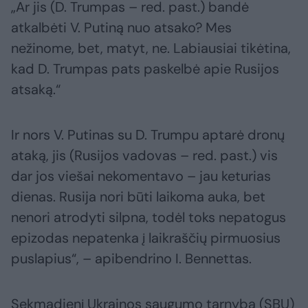
„Ar jis (D. Trumpas – red. past.) bandė
atkalbėti V. Putiną nuo atsako? Mes
nežinome, bet, matyt, ne. Labiausiai tikėtina,
kad D. Trumpas pats paskelbė apie Rusijos
atsaką.“
Ir nors V. Putinas su D. Trumpu aptarė dronų
ataką, jis (Rusijos vadovas – red. past.) vis
dar jos viešai nekomentavo – jau keturias
dienas. Rusija nori būti laikoma auka, bet
nenori atrodyti silpna, todėl toks nepatogus
epizodas nepatenka į laikraščių pirmuosius
puslapius“, – apibendrino I. Bennettas.
Sekmadienį Ukrainos saugumo tarnyba (SBU)