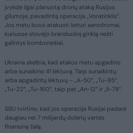
įvykdė ilgai planuotą dronų ataką Rusijos
gilumoje, pavadintą operacija „Voratinklis“.
Jos metu buvo atakuoti keturi aerodromai,
kuriuose stovėjo branduolinį ginklą nešti
galintys bombonešiai.
Ukraina skelbia, kad atakos metu apgadino
arba sunaikino 41 lėktuvą. Tarp sunaikintų
arba apgadintų lėktuvų – „A-50“, „Tu-95“,
„Tu-22“, „Tu-160“, taip pat „An-12“ ir „Il-78“.
SBU tvirtino, kad jos operacija Rusijai padarė
daugiau nei 7 milijardų dolerių vertės
finansinę žalą.