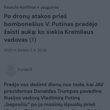
Pasaulis
Konfliktai ir saugumas
Po dronų atakos prieš
bombonešius V. Putinas pradėjo
žaisti auką: ko siekia Kremliaus
vadovas
(1)
2025 m. birželio 5 d. 20:28
Lrytas.lt
Praėjo vos dešimt dienų nuo tada, kai JAV
prezidentas Donaldas Trumpas pavadino
Rusijos vadovą Vladimirą Putiną
„bepročiu“ po jo masinių išpuolių prieš