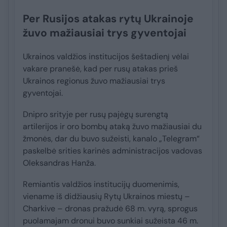
Per Rusijos atakas rytų Ukrainoje
žuvo mažiausiai trys gyventojai
Ukrainos valdžios institucijos šeštadienį vėlai
vakare pranešė, kad per rusų atakas prieš
Ukrainos regionus žuvo mažiausiai trys
gyventojai.
Dnipro srityje per rusų pajėgų surengtą
artilerijos ir oro bombų ataką žuvo mažiausiai du
žmonės, dar du buvo sužeisti, kanalo „Telegram“
paskelbė srities karinės administracijos vadovas
Oleksandras Hanža.
Remiantis valdžios institucijų duomenimis,
viename iš didžiausių Rytų Ukrainos miestų –
Charkive – dronas pražudė 68 m. vyrą, sprogus
puolamajam dronui buvo sunkiai sužeista 46 m.