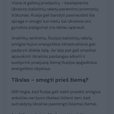
Viena iš galimų priežasčių – besitęsiantis
Ukrainos balistinių raketų perėmimo priemonių
trūkumas. Rusija gali bandyti pasinaudoti šia
spraga ir smogti tuo metu, kai Ukrainos oro
gynybos pajėgumai yra labiau apkrauti.
Analitikų vertinimu, Rusijos balistinių raketų
smūgiai Kyjivo energetikos infrastruktūrai gali
padaryti didelę žalą. Jie taip pat gali smarkiai
apsunkinti Ukrainos pastangas atkurti ir
sustiprinti praėjusią žiemą Rusijos apgadintus
energetikos objektus.
Tikslas – smogti prieš žiemą?
ISW teigia, kad Rusija gali siekti pradėti smūgius
anksčiau nei buvo tikėtasi būtent tam, kad
sutrukdytų Ukrainai pasirengti būsimai žiemai.