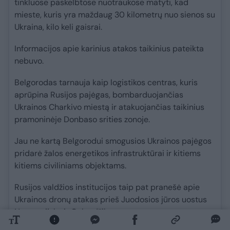
tinkluose paskelbtose nuotraukose matyti, kad
mieste, kuris yra maždaug 30 kilometrų nuo sienos su
Ukraina, kilo keli gaisrai.
Informacijos apie karinius atakos taikinius pateikta
nebuvo.
Belgorodas tarnauja kaip logistikos centras, kuris
aprūpina Rusijos pajėgas, bombarduojančias
Ukrainos Charkivo miestą ir atakuojančias taikinius
pramoninėje Donbaso srities zonoje.
Jau ne kartą Belgorodui smogusios Ukrainos pajėgos
pridarė žalos energetikos infrastruktūrai ir kitiems
kitiems civiliniams objektams.
Rusijos valdžios institucijos taip pat pranešė apie
Ukrainos dronų atakas prieš Juodosios jūros uostus
Novorosijske ir Gelendžike.