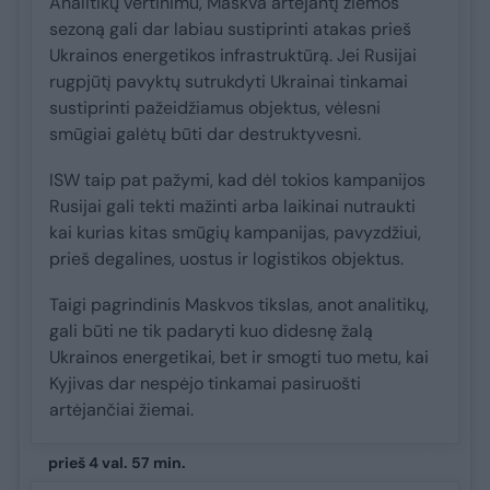
Analitikų vertinimu, Maskva artėjantį žiemos
sezoną gali dar labiau sustiprinti atakas prieš
Ukrainos energetikos infrastruktūrą. Jei Rusijai
rugpjūtį pavyktų sutrukdyti Ukrainai tinkamai
sustiprinti pažeidžiamus objektus, vėlesni
smūgiai galėtų būti dar destruktyvesni.
ISW taip pat pažymi, kad dėl tokios kampanijos
Rusijai gali tekti mažinti arba laikinai nutraukti
kai kurias kitas smūgių kampanijas, pavyzdžiui,
prieš degalines, uostus ir logistikos objektus.
Taigi pagrindinis Maskvos tikslas, anot analitikų,
gali būti ne tik padaryti kuo didesnę žalą
Ukrainos energetikai, bet ir smogti tuo metu, kai
Kyjivas dar nespėjo tinkamai pasiruošti
artėjančiai žiemai.
prieš 4 val. 57 min.