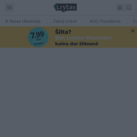
Karas Ukrainoje
Žalioji erdvė
Ačiū, Prezidente
E