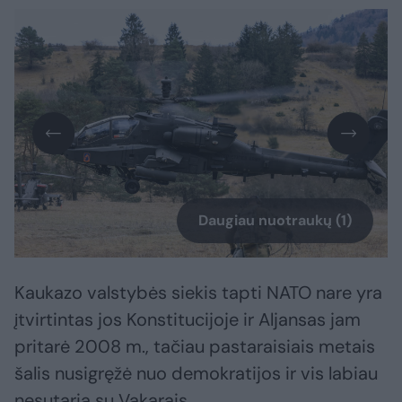
Daugiau nuotraukų (1)
Kaukazo valstybės siekis tapti NATO nare yra
įtvirtintas jos Konstitucijoje ir Aljansas jam
pritarė 2008 m., tačiau pastaraisiais metais
šalis nusigręžė nuo demokratijos ir vis labiau
nesutaria su Vakarais.