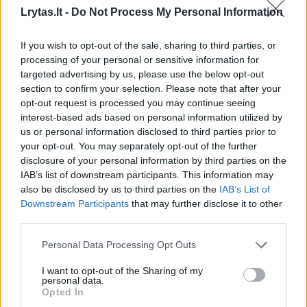
Lrytas.lt -
Do Not Process My Personal Information
Susiję straipsniai
If you wish to opt-out of the sale, sharing to third parties, or
processing of your personal or sensitive information for
targeted advertising by us, please use the below opt-out
section to confirm your selection. Please note that after your
opt-out request is processed you may continue seeing
interest-based ads based on personal information utilized by
us or personal information disclosed to third parties prior to
your opt-out. You may separately opt-out of the further
→
disclosure of your personal information by third parties on the
IAB’s list of downstream participants. This information may
also be disclosed by us to third parties on the
IAB’s List of
Sakartvelo sostinėje
Sakartve
Downstream Participants
that may further disclose it to other
mitinguoja tūkstančiai
žmonių i
third parties.
žmonių
(1)
Personal Data Processing Opt Outs
I want to opt-out of the Sharing of my
personal data.
Opted In