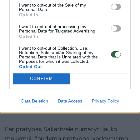
I want to opt-out of the Sale of my
Personal Data.
Pratybos prasidėjo bendra oro desanto
Opted In
operacija netoli Adanos, Turkijoje, JAV
I want to opt-out of processing my
desantininkai treniravosi kartu su Turkijos
Personal Data for Targeted Advertising.
Opted In
kariais, pranešė JAV armijos Europos ir
I want to opt-out of Collection, Use,
Afrikos vadovybė.
Retention, Sale, and/or Sharing of my
Personal Data that Is Unrelated with the
Purposes for which it was collected.
Opted Out
Pranešime sakoma, kad pratybos „pabrėžia
CONFIRM
JAV įsipareigojimą užtikrinti saugumą ir
stabilumą Juodosios jūros regione ir stiprių
aljansų bei partnerysčių svarbą sprendžiant
Data Deletion
Data Access
Privacy Policy
bendrus saugumo iššūkius“.
Per pratybas Sakartvele numatyti lauko
mokymai, šaudymo pratybos, vadovavimo