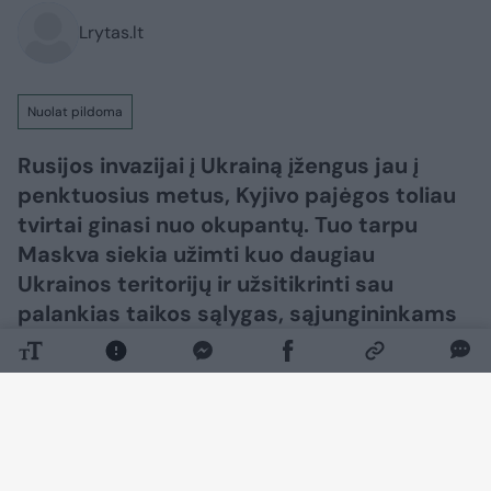
Lrytas.lt
Nuolat pildoma
Rusijos invazijai į Ukrainą įžengus jau į
penktuosius metus, Kyjivo pajėgos toliau
tvirtai ginasi nuo okupantų. Tuo tarpu
Maskva siekia užimti kuo daugiau
Ukrainos teritorijų ir užsitikrinti sau
palankias taikos sąlygas, sąjungininkams
siekiant skubiai užbaigti karą.​​​​​​​​​​​​​​​​​​​​​​​​​​​