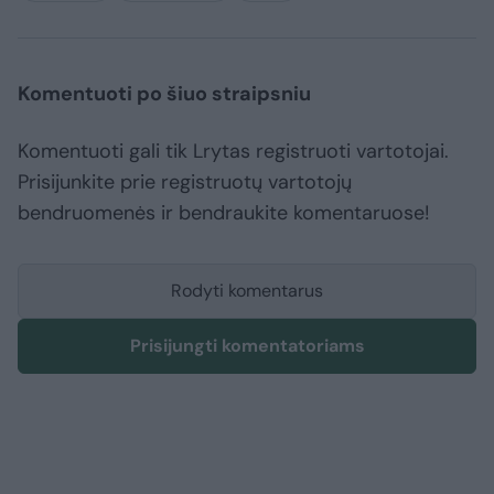
Komentuoti po šiuo straipsniu
Komentuoti gali tik Lrytas registruoti vartotojai.
Prisijunkite prie registruotų vartotojų
bendruomenės ir bendraukite komentaruose!
Rodyti komentarus
Prisijungti komentatoriams