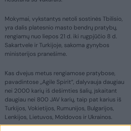
Mokymai, vykstantys netoli sostinės Tbilisio,
yra dalis platesnio masto bendrų pratybų,
rengiamų nuo liepos 21 d. iki rugpjūčio 8 d.
Sakartvele ir Turkijoje, sakoma gynybos
ministerijos pranešime.
Kas dvejus metus rengiamose pratybose,
pavadintose „Agile Spirit“, dalyvauja daugiau
nei 2000 karių iš dešimties šalių, įskaitant
daugiau nei 800 JAV karių, taip pat karius iš
Turkijos, Vokietijos, Rumunijos, Bulgarijos,
Lenkijos, Lietuvos, Moldovos ir Ukrainos.