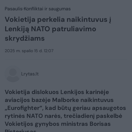
Pasaulis
Konfliktai ir saugumas
Vokietija perkelia naikintuvus į
Lenkiją NATO patruliavimo
skrydžiams
2025 m. spalio 15 d. 12:07
Lrytas.lt
Vokietija dislokuos Lenkijos karinėje
aviacijos bazėje Malborke naikintuvus
„Eurofighter“, kad būtų geriau apsaugotos
rytinės NATO narės, trečiadienį paskelbė
Vokietijos gynybos ministras Borisas
Pistoriusas.