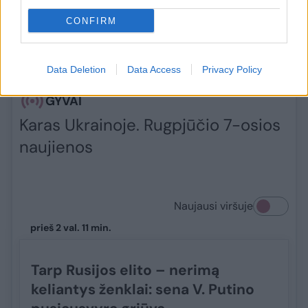
Sekite svarbiausias karo Ukrainoje naujienas
su
Lrytas
.​​​
CONFIRM
Data Deletion
Data Access
Privacy Policy
GYVAI
Karas Ukrainoje. Rugpjūčio 7-osios
naujienos
Naujausi viršuje
prieš 2 val. 11 min.
Tarp Rusijos elito – nerimą
keliantys ženklai: sena V. Putino