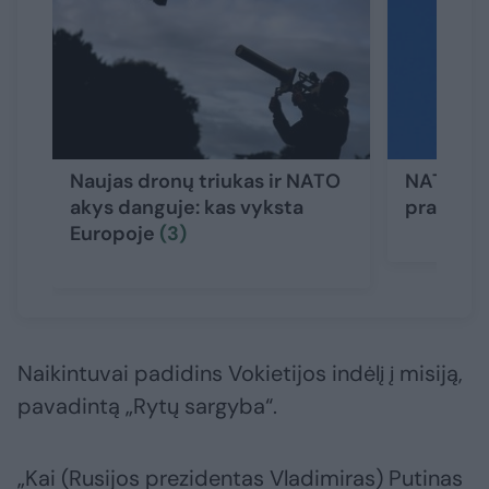
Naujas dronų triukas ir NATO
NATO pr
akys danguje: kas vyksta
pratyba
Europoje
(3)
Naikintuvai padidins Vokietijos indėlį į misiją,
pavadintą „Rytų sargyba“.
„Kai (Rusijos prezidentas Vladimiras) Putinas