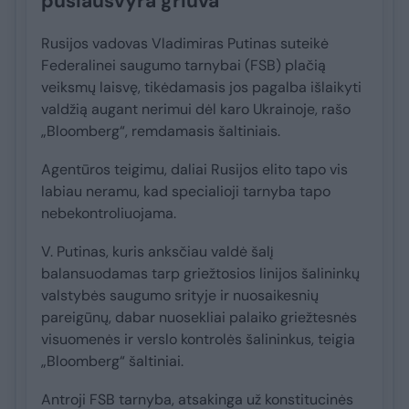
pusiausvyra griūva
Rusijos vadovas Vladimiras Putinas suteikė
Federalinei saugumo tarnybai (FSB) plačią
veiksmų laisvę, tikėdamasis jos pagalba išlaikyti
valdžią augant nerimui dėl karo Ukrainoje, rašo
„Bloomberg“, remdamasis šaltiniais.
Agentūros teigimu, daliai Rusijos elito tapo vis
labiau neramu, kad specialioji tarnyba tapo
nebekontroliuojama.
V. Putinas, kuris anksčiau valdė šalį
balansuodamas tarp griežtosios linijos šalininkų
valstybės saugumo srityje ir nuosaikesnių
pareigūnų, dabar nuosekliai palaiko griežtesnės
visuomenės ir verslo kontrolės šalininkus, teigia
„Bloomberg“ šaltiniai.
Antroji FSB tarnyba, atsakinga už konstitucinės