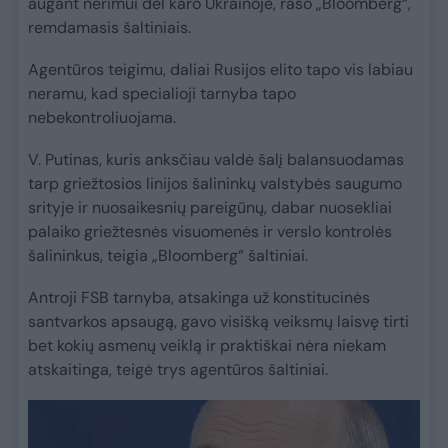
augant nerimui dėl karo Ukrainoje, rašo „Bloomberg“,
remdamasis šaltiniais.
Agentūros teigimu, daliai Rusijos elito tapo vis labiau
neramu, kad specialioji tarnyba tapo
nebekontroliuojama.
V. Putinas, kuris anksčiau valdė šalį balansuodamas
tarp griežtosios linijos šalininkų valstybės saugumo
srityje ir nuosaikesnių pareigūnų, dabar nuosekliai
palaiko griežtesnės visuomenės ir verslo kontrolės
šalininkus, teigia „Bloomberg“ šaltiniai.
Antroji FSB tarnyba, atsakinga už konstitucinės
santvarkos apsaugą, gavo visišką veiksmų laisvę tirti
bet kokių asmenų veiklą ir praktiškai nėra niekam
atskaitinga, teigė trys agentūros šaltiniai.