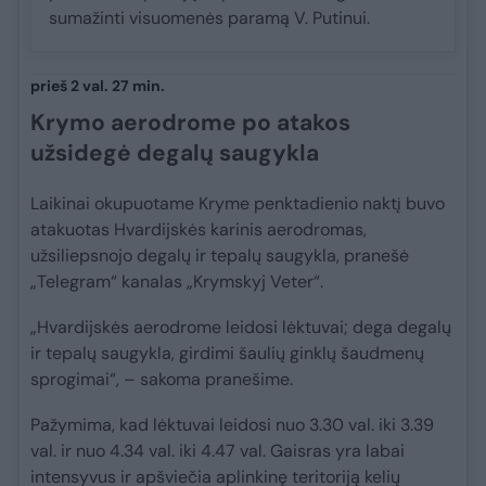
sumažinti visuomenės paramą V. Putinui.
prieš 2 val. 27 min.
Krymo aerodrome po atakos
užsidegė degalų saugykla
Laikinai okupuotame Kryme penktadienio naktį buvo
atakuotas Hvardijskės karinis aerodromas,
užsiliepsnojo degalų ir tepalų saugykla, pranešė
„Telegram“ kanalas „Krymskyj Veter“.
„Hvardijskės aerodrome leidosi lėktuvai; dega degalų
ir tepalų saugykla, girdimi šaulių ginklų šaudmenų
sprogimai“, – sakoma pranešime.
Pažymima, kad lėktuvai leidosi nuo 3.30 val. iki 3.39
val. ir nuo 4.34 val. iki 4.47 val. Gaisras yra labai
intensyvus ir apšviečia aplinkinę teritoriją kelių