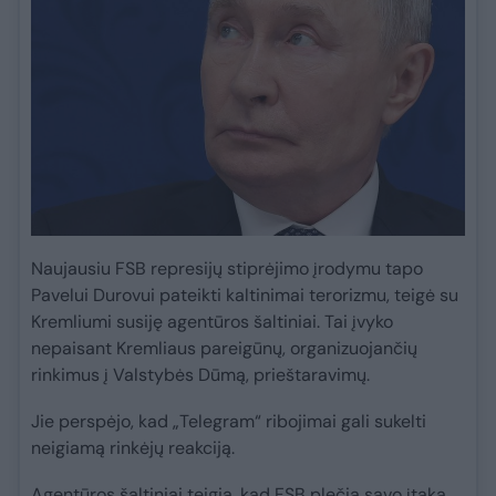
Naujausiu FSB represijų stiprėjimo įrodymu tapo
Pavelui Durovui pateikti kaltinimai terorizmu, teigė su
Kremliumi susiję agentūros šaltiniai. Tai įvyko
nepaisant Kremliaus pareigūnų, organizuojančių
rinkimus į Valstybės Dūmą, prieštaravimų.
Jie perspėjo, kad „Telegram“ ribojimai gali sukelti
neigiamą rinkėjų reakciją.
Agentūros šaltiniai teigia, kad FSB plečia savo įtaką