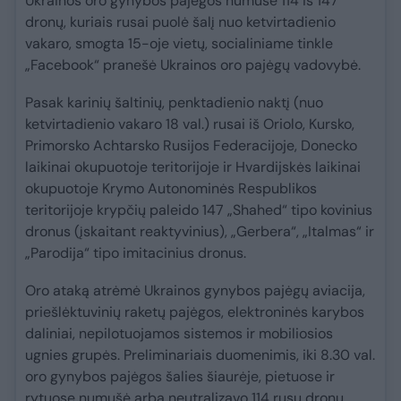
Ukrainos oro gynybos pajėgos numušė 114 iš 147
dronų, kuriais rusai puolė šalį nuo ketvirtadienio
vakaro, smogta 15-oje vietų, socialiniame tinkle
„Facebook“ pranešė Ukrainos oro pajėgų vadovybė.
Pasak karinių šaltinių, penktadienio naktį (nuo
ketvirtadienio vakaro 18 val.) rusai iš Oriolo, Kursko,
Primorsko Achtarsko Rusijos Federacijoje, Donecko
laikinai okupuotoje teritorijoje ir Hvardijskės laikinai
okupuotoje Krymo Autonominės Respublikos
teritorijoje krypčių paleido 147 „Shahed“ tipo kovinius
dronus (įskaitant reaktyvinius), „Gerbera“, „Italmas“ ir
„Parodija“ tipo imitacinius dronus.
Oro ataką atrėmė Ukrainos gynybos pajėgų aviacija,
priešlėktuvinių raketų pajėgos, elektroninės karybos
daliniai, nepilotuojamos sistemos ir mobiliosios
ugnies grupės. Preliminariais duomenimis, iki 8.30 val.
oro gynybos pajėgos šalies šiaurėje, pietuose ir
rytuose numušė arba neutralizavo 114 rusų dronų.