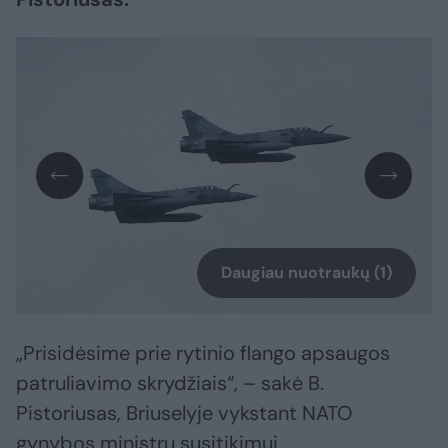
Daugiau nuotraukų (1)
„Prisidėsime prie rytinio flango apsaugos
patruliavimo skrydžiais“, – sakė B.
Pistoriusas, Briuselyje vykstant NATO
gynybos ministrų susitikimui.