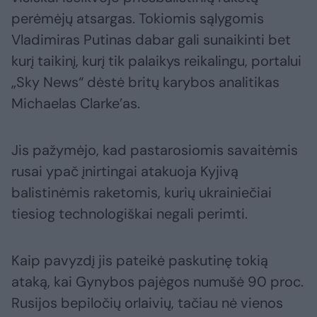
perėmėjų atsargas. Tokiomis sąlygomis
Vladimiras Putinas dabar gali sunaikinti bet
kurį taikinį, kurį tik palaikys reikalingu, portalui
„Sky News“ dėstė britų karybos analitikas
Michaelas Clarke’as.
Jis pažymėjo, kad pastarosiomis savaitėmis
rusai ypač įnirtingai atakuoja Kyjivą
balistinėmis raketomis, kurių ukrainiečiai
tiesiog technologiškai negali perimti.
Kaip pavyzdį jis pateikė paskutinę tokią
ataką, kai Gynybos pajėgos numušė 90 proc.
Rusijos bepiločių orlaivių, tačiau nė vienos