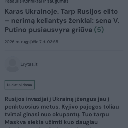
Pasaulis
Konfliktai ir saugumas
Karas Ukrainoje. Tarp Rusijos elito
– nerimą keliantys ženklai: sena V.
Putino pusiausvyra griūva
(5)
2026 m. rugpjūčio 7 d. 03:55
Lrytas.lt
Nuolat pildoma
Rusijos invazijai į Ukrainą įžengus jau į
penktuosius metus, Kyjivo pajėgos toliau
tvirtai ginasi nuo okupantų. Tuo tarpu
Maskva siekia užimti kuo daugiau