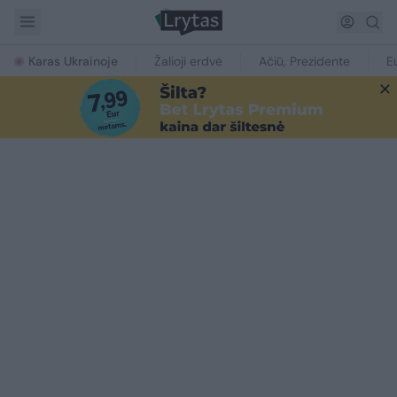
Karas Ukrainoje
Žalioji erdvė
Ačiū, Prezidente
E