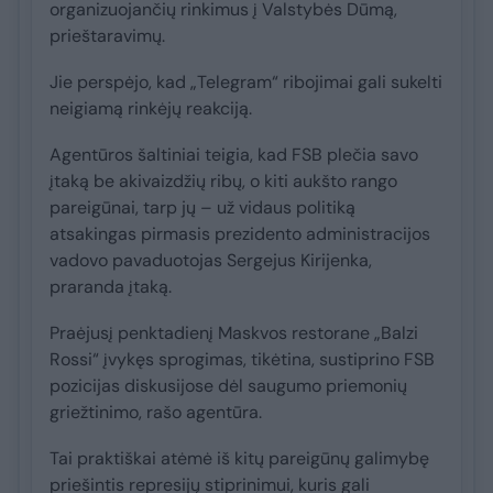
organizuojančių rinkimus į Valstybės Dūmą,
prieštaravimų.
Jie perspėjo, kad „Telegram“ ribojimai gali sukelti
neigiamą rinkėjų reakciją.
Agentūros šaltiniai teigia, kad FSB plečia savo
įtaką be akivaizdžių ribų, o kiti aukšto rango
pareigūnai, tarp jų – už vidaus politiką
atsakingas pirmasis prezidento administracijos
vadovo pavaduotojas Sergejus Kirijenka,
praranda įtaką.
Praėjusį penktadienį Maskvos restorane „Balzi
Rossi“ įvykęs sprogimas, tikėtina, sustiprino FSB
pozicijas diskusijose dėl saugumo priemonių
griežtinimo, rašo agentūra.
Tai praktiškai atėmė iš kitų pareigūnų galimybę
priešintis represijų stiprinimui, kuris gali