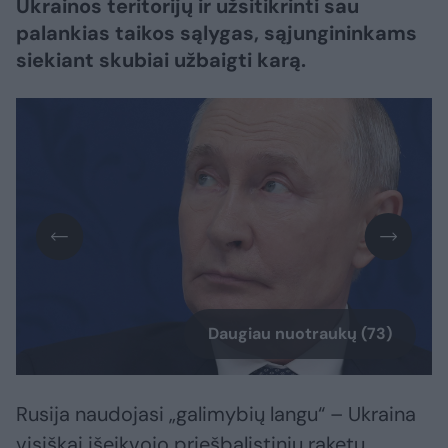
Ukrainos teritorijų ir užsitikrinti sau
palankias taikos sąlygas, sąjungininkams
siekiant skubiai užbaigti karą.​​​​​​​​​​​​​​​​​​​​​​​​​​​
Daugiau nuotraukų (73)
Rusija naudojasi „galimybių langu“ – Ukraina
visiškai išeikvojo priešbalistinių raketų