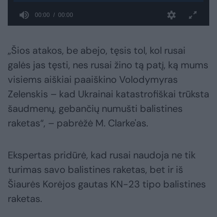
„Šios atakos, be abejo, tęsis tol, kol rusai
galės jas tęsti, nes rusai žino tą patį, ką mums
visiems aiškiai paaiškino Volodymyras
Zelenskis – kad Ukrainai katastrofiškai trūksta
šaudmenų, gebančių numušti balistines
raketas“, – pabrėžė M. Clarke'as.
Ekspertas pridūrė, kad rusai naudoja ne tik
turimas savo balistines raketas, bet ir iš
Šiaurės Korėjos gautas KN-23 tipo balistines
raketas.