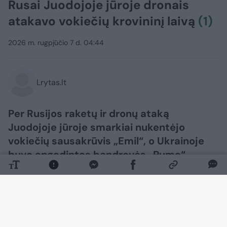
Rusai Juodojoje jūroje dronais
atakavo vokiečių krovininį laivą
(1)
2026 m. rugpjūčio 7 d. 04:44
Lrytas.lt
Per Rusijos raketų ir dronų ataką
Juodojoje jūroje smarkiai nukentėjo
vokiečių sausakrūvis „Emil“, o Ukrainoje
buvo apgadintas bendrovės „Puma“
sandėlis ir sunaikintas centrinis vokiečių
automobilių chemijos produktų gamintojo
„Liqui Moly“ sandėlis.