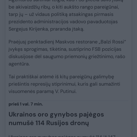
be akivaizdžių ribų, o kiti aukšto rango pareigūnai,
tarp jų – už vidaus politiką atsakingas pirmasis
prezidento administracijos vadovo pavaduotojas
Sergejus Kirijenka, praranda įtaką.
Praėjusį penktadienį Maskvos restorane „Balzi Rossi“
įvykęs sprogimas, tikėtina, sustiprino FSB pozicijas
diskusijose dėl saugumo priemonių griežtinimo, rašo
agentūra.
Tai praktiškai atėmė iš kitų pareigūnų galimybę
priešintis represijų stiprinimui, kuris gali sumažinti
visuomenės paramą V. Putinui.
prieš 1 val. 7 min.
Ukrainos oro gynybos pajėgos
numušė 114 Rusijos dronų