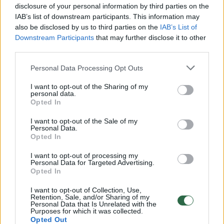
Rusai atakavo vaikų ligoninę
Pateikė 
disclosure of your personal information by third parties on the
Zaporižioje
(3)
Ukrainos
IAB’s list of downstream participants. This information may
įvardijo 
also be disclosed by us to third parties on the
IAB’s List of
Downstream Participants
that may further disclose it to other
(7)
third parties.
Personal Data Processing Opt Outs
I want to opt-out of the Sharing of my
personal data.
Jis siekia Ukrainai surengti tikrai siaubingą
Opted In
žiemą, o V. Zelenskis mums visiems sako: ar
I want to opt-out of the Sale of my
Personal Data.
jūs ir toliau stovėsite nuošalyje ir leisite tam
Opted In
vykti? Kitais metais Ukrainai gali sektis
I want to opt-out of processing my
geriau, tačiau šiemet, šią žiemą, jie turi rimtą
Personal Data for Targeted Advertising.
Opted In
problemą, ir V. Putinas tai žino“, – pažymėjo
I want to opt-out of Collection, Use,
analitikas.
Retention, Sale, and/or Sharing of my
Personal Data that Is Unrelated with the
Purposes for which it was collected.
Opted Out