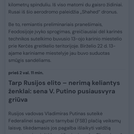
kilometrų spinduliu. Iš viso matomi du gaisro židiniai.
Rusai iš šio aerodromo paleidžia „Shahed“ dronus.
Be to, remiantis preliminariais pranešimais,
Feodosijoje įvyko sprogimas, greičiausiai dėl karinės
technikos sutelkimo buvusio 13-ojo karinio miestelio
prie Kerčės greitkelio teritorijoje. Birželio 22 d. 13-
ajame kariniame miestelyje jau buvo suduotas
smūgis sandėliams.
prieš 2 val. 11 min.
Tarp Rusijos elito – nerimą keliantys
ženklai: sena V. Putino pusiausvyra
griūva
Rusijos vadovas Vladimiras Putinas suteikė
Federalinei saugumo tarnybai (FSB) plačią veiksmų
laisvę, tikėdamasis jos pagalba išlaikyti valdžią