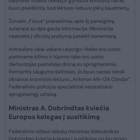
dalyvavo Vidaus reikalų ir gynybos komitetų nariai,
buvo paaiškinta, kad lėktuve nebuvo jokių šaudmenų.
Žurnalo „Focus“ pranešimas apie šį paneigimą
sutampa su dpa gauta informacija. Ministerija
neatsakė į oficialų prašymą pateikti komentarą.
Antradienį vėlai vakare Leipcigo-Halės oro uosto
pietiniame kilimo ir tūpimo take oro uosto
darbuotojas pastebėjo droną su sprogmenimis.
Remiantis saugumo šaltiniais, jis buvo rastas netoli
Ukrainos krovininio lėktuvo „Antonov AN-124 Condor“.
Federalinės policijos specialistai neutralizavo
sprogstamąjį užtaisą.
Ministras A. Dobrindtas kviečia
Europos kolegas į susitikimą
Federalinis vidaus reikalų ministras Aleksandras
Dobrindtas kviečia kolegas į susitikimą po šio drono