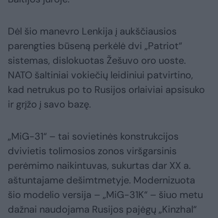
Dėl šio manevro Lenkija į aukščiausios
parengties būseną perkėlė dvi „Patriot“
sistemas, dislokuotas Žešuvo oro uoste.
NATO šaltiniai vokiečių leidiniui patvirtino,
kad netrukus po to Rusijos orlaiviai apsisuko
ir grįžo į savo bazę.
„MiG-31“ – tai sovietinės konstrukcijos
dvivietis tolimosios zonos viršgarsinis
perėmimo naikintuvas, sukurtas dar XX a.
aštuntajame dešimtmetyje. Modernizuota
šio modelio versija – „MiG-31K“ – šiuo metu
dažnai naudojama Rusijos pajėgų „Kinzhal“