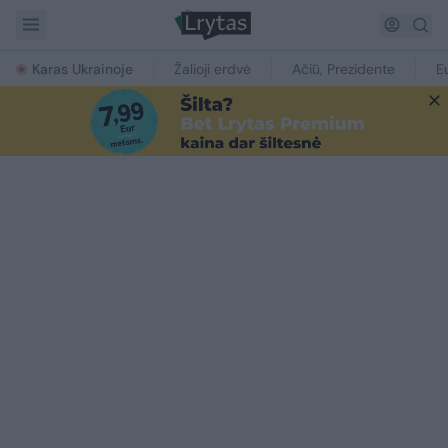
Karas Ukrainoje
Žalioji erdvė
Ačiū, Prezidente
E