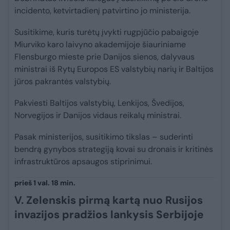
incidento, ketvirtadienį patvirtino jo ministerija.
Susitikime, kuris turėtų įvykti rugpjūčio pabaigoje
Miurviko karo laivyno akademijoje šiauriniame
Flensburgo mieste prie Danijos sienos, dalyvaus
ministrai iš Rytų Europos ES valstybių narių ir Baltijos
jūros pakrantės valstybių.
Pakviesti Baltijos valstybių, Lenkijos, Švedijos,
Norvegijos ir Danijos vidaus reikalų ministrai.
Pasak ministerijos, susitikimo tikslas – suderinti
bendrą gynybos strategiją kovai su dronais ir kritinės
infrastruktūros apsaugos stiprinimui.
prieš 1 val. 18 min.
V. Zelenskis pirmą kartą nuo Rusijos
invazijos pradžios lankysis Serbijoje