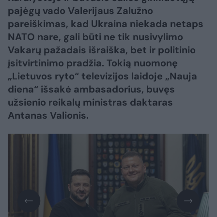
pajėgų vado Valerijaus Zalužno
pareiškimas, kad Ukraina niekada netaps
NATO nare, gali būti ne tik nusivylimo
Vakarų pažadais išraiška, bet ir politinio
įsitvirtinimo pradžia. Tokią nuomonę
„Lietuvos ryto“ televizijos laidoje „Nauja
diena“ išsakė ambasadorius, buvęs
užsienio reikalų ministras daktaras
Antanas Valionis.