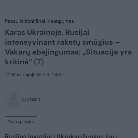
Pasaulis
Konfliktai ir saugumas
Karas Ukrainoje. Rusijai
intensyvinant raketų smūgius –
Vakarų abejingumas: „Situacija yra
kritinė“
(7)
2026 m. rugpjūčio 6 d. 04:01
Lrytas.lt
Nuolat pildoma
Rusijos invazijai į Ukrainą įžengus jau į