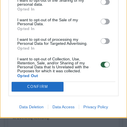
taikiniu tapęs Ukrainos lėktuvas gabeno karinę
I want to opt-out of the Sharing of my
personal data.
amuniciją.
Opted In
Jeigu ataka būtų pavykusi, oro uosto teritorijoje
I want to opt-out of the Sale of my
Personal Data.
galėjo nugriaudėti gerokai galingesnis sprogimas
Opted In
nei tas, kurį būtų sukėlęs vien drono užtaisas.
Vienas iš krovininių „Antonov“ lėktuvų, prie kurių
I want to opt-out of processing my
Personal Data for Targeted Advertising.
rastas sprogmenimis užtaisytas dronas, buvo
Opted In
pakrautas karinės amunicijos.
I want to opt-out of Collection, Use,
Retention, Sale, and/or Sharing of my
Dokumente nurodoma, kad ši amunicija neseniai
Personal Data that Is Unrelated with the
Purposes for which it was collected.
buvo atgabenta iš Prancūzijos į Leipcigą ir turėjo
Opted Out
būti transportuojama toliau.
CONFIRM
Vokietijos tyrėjų duomenimis, oro uosto
darbuotojai droną pastebėjo antradienį 23.42
val. Jis kybojo tarp dviejų Ukrainos valstybinei
Data Deletion
Data Access
Privacy Policy
bendrovei „Antonov Airlines“ priklausančių
krovininių lėktuvų.