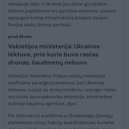
reikalauja laiko, o Ukrainai jau dabar gyvybiškai
būtinos papildomos oro gynybos sistemos, siekiant
apsaugoti kritinę infrastruktūrą artėjant naujam
Rusijos atakų žiemos periodui.
prieš 39 min.
Vokietijos ministerija: Ukrainos
lėktuve, prie kurio buvo rastas
dronas, šaudmenų nebuvo
Vokietijos federalinė Vidaus reikalų ministerija
neoficialiai paneigė pranešimus, kad Ukrainos
lėktuvas, susijęs su dronų incidentu Leipcigo-Halės
oro uoste, buvo pakrautas amunicija, ketvirtadienį
sužinojo naujienų agentūra „dpa“.
Per informacinį susitikimą su Bundestago (žemųjų
parlamento rūmų) frakcijų koordinatoriais, kuriame