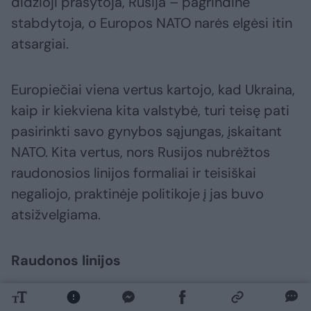
didžioji prašytoja, Rusija – pagrindinė
stabdytoja, o Europos NATO narės elgėsi itin
atsargiai.
Europiečiai viena vertus kartojo, kad Ukraina,
kaip ir kiekviena kita valstybė, turi teisę pati
pasirinkti savo gynybos sąjungas, įskaitant
NATO. Kita vertus, nors Rusijos nubrėžtos
raudonosios linijos formaliai ir teisiškai
negaliojo, praktinėje politikoje į jas buvo
atsižvelgiama.
Raudonos linijos
A. Valionio vertinimu, kol Rusija tik grasino,