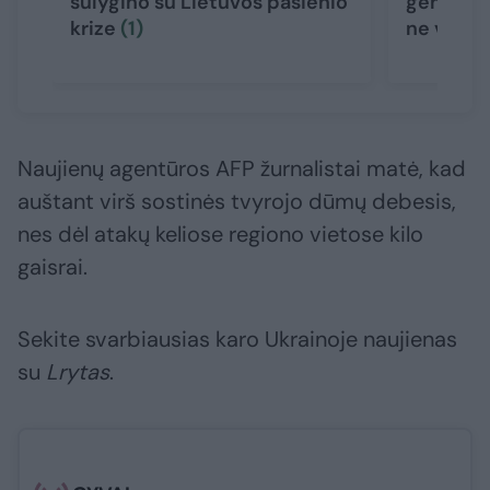
sulygino su Lietuvos pasienio
generola
krize
(1)
ne vieni
Naujienų agentūros AFP žurnalistai matė, kad
auštant virš sostinės tvyrojo dūmų debesis,
nes dėl atakų keliose regiono vietose kilo
gaisrai.
Sekite svarbiausias karo Ukrainoje naujienas
su
Lrytas
.​​​