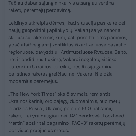
Tačiau dabar sąjungininkai vis atsargiau vertina
raketų perėmėjų perdavimą.
Leidinys atkreipia dėmesį, kad situacija pasikeitė dėl
naujų geopolitinių aplinkybių. Vakarų šalys nenoriai
skiriasi su raketomis, kurių gali prireikti joms pačioms,
ypač atsižvelgiant į konfliktus iškart keliuose pasaulio
regionuose, pavyzdžiui, Artimuosiuose Rytuose. Be to,
net ir padidinus tiekimą, Vakarai negalėtų visiškai
patenkinti Ukrainos poreikių, nes Rusija gamina
balistines raketas greičiau, nei Vakarai išleidžia
modernius perėmėjus.
„The New York Times“ skaičiavimais, remiantis
Ukrainos karinių oro pajėgų duomenimis, nuo metų
pradžios Rusija į Ukrainą paleido 650 balistinių
raketų. Tai yra daugiau, nei JAV bendrovė „Lockheed
Martin“ apskritai pagamino „PAC-3“ raketų perėmėjų
per visus praėjusius metus.