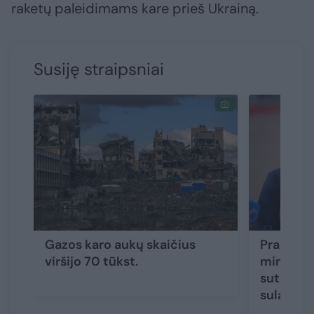
raketų paleidimams kare prieš Ukrainą.
Susiję straipsniai
Gazos karo aukų skaičius
Prancūzij
viršijo 70 tūkst.
ministras
sutikti 
sulauks 