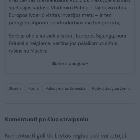
Prezidentas Aleksandaras Vučičius Maskvoje susitiko
su Rusijos vadovu Vladimiru Putinu – tai buvo retas
Europos lyderio vizitas invazijos metu – ir ten
paragino stiprinti bendradarbiavimą bei prekybą.
Serbija oficialiai siekia įstoti į Europos Sąjungą, nors
Briuselis neigiamai vertina jos palaikomus šiltus
ryšius su Maskva.
Skaityti daugiau
Ukraina
Rusija
Volodymyras Zelenskis
Rodyti daugiau žymių
Komentuoti po šiuo straipsniu
Komentuoti gali tik Lrytas registruoti vartotojai.