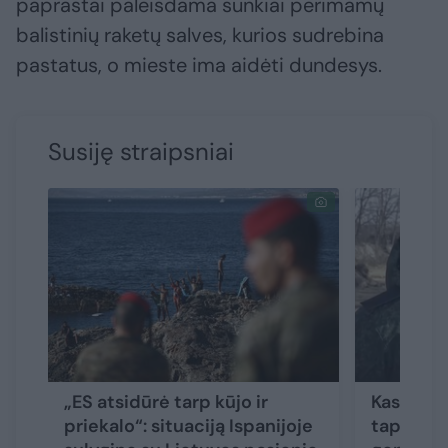
paprastai paleisdama sunkiai perimamų
balistinių raketų salves, kurios sudrebina
pastatus, o mieste ima aidėti dundesys.
Susiję straipsniai
„ES atsidūrė tarp kūjo ir
Kas yra 
priekalo“: situaciją Ispanijoje
tapęs ži