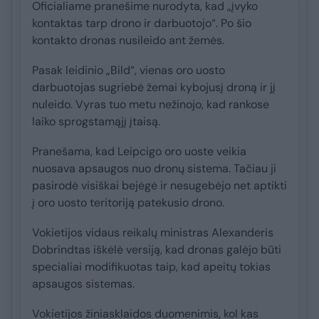
Oficialiame pranešime nurodyta, kad „įvyko
kontaktas tarp drono ir darbuotojo“. Po šio
kontakto dronas nusileido ant žemės.
Pasak leidinio „Bild“, vienas oro uosto
darbuotojas sugriebė žemai kybojusį droną ir jį
nuleido. Vyras tuo metu nežinojo, kad rankose
laiko sprogstamąjį įtaisą.
Pranešama, kad Leipcigo oro uoste veikia
nuosava apsaugos nuo dronų sistema. Tačiau ji
pasirodė visiškai bejėgė ir nesugebėjo net aptikti
į oro uosto teritoriją patekusio drono.
Vokietijos vidaus reikalų ministras Alexanderis
Dobrindtas iškėlė versiją, kad dronas galėjo būti
specialiai modifikuotas taip, kad apeitų tokias
apsaugos sistemas.
Vokietijos žiniasklaidos duomenimis, kol kas