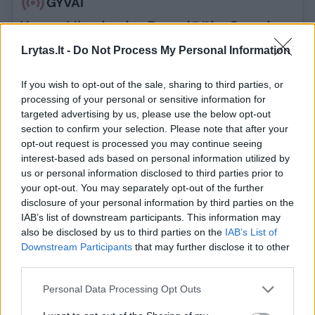
GYVAI
Karas Ukrainoje. Rugpjūčio 6-osios
naujienos
Lrytas.lt -
Do Not Process My Personal Information
If you wish to opt-out of the sale, sharing to third parties, or
processing of your personal or sensitive information for
Naujausi viršuje
targeted advertising by us, please use the below opt-out
section to confirm your selection. Please note that after your
prieš 3 val. 41 min.
opt-out request is processed you may continue seeing
interest-based ads based on personal information utilized by
Aiškėja daugiau detalių apie
us or personal information disclosed to third parties prior to
your opt-out. You may separately opt-out of the further
incidentą Vokietijoje: išgelbėjo
disclosure of your personal information by third parties on the
darbuotojas
IAB’s list of downstream participants. This information may
also be disclosed by us to third parties on the
IAB’s List of
Antradienio vakarą Leipcigo oro uoste aptiktas
Downstream Participants
that may further disclose it to other
third parties.
dronas su pritvirtintu sprogstamuoju užtaisu.
Kaip skelbia „Süddeutsche Zeitung“, remdamasis
Personal Data Processing Opt Outs
konfidencialia policijos ataskaita, tikėtinu drono