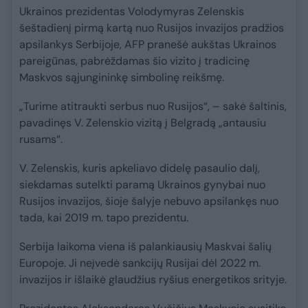
Ukrainos prezidentas Volodymyras Zelenskis
šeštadienį pirmą kartą nuo Rusijos invazijos pradžios
apsilankys Serbijoje, AFP pranešė aukštas Ukrainos
pareigūnas, pabrėždamas šio vizito į tradicinę
Maskvos sąjungininkę simbolinę reikšmę.
„Turime atitraukti serbus nuo Rusijos“, – sakė šaltinis,
pavadinęs V. Zelenskio vizitą į Belgradą „antausiu
rusams“.
V. Zelenskis, kuris apkeliavo didelę pasaulio dalį,
siekdamas sutelkti paramą Ukrainos gynybai nuo
Rusijos invazijos, šioje šalyje nebuvo apsilankęs nuo
tada, kai 2019 m. tapo prezidentu.
Serbija laikoma viena iš palankiausių Maskvai šalių
Europoje. Ji neįvedė sankcijų Rusijai dėl 2022 m.
invazijos ir išlaikė glaudžius ryšius energetikos srityje.