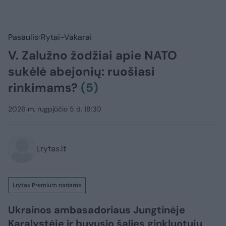
Pasaulis
Rytai-Vakarai
V. Zalužno žodžiai apie NATO
sukėlė abejonių: ruošiasi
rinkimams?
(5)
2026 m. rugpjūčio 5 d. 18:30
Lrytas.lt
Lrytas Premium nariams
Ukrainos ambasadoriaus Jungtinėje
Karalystėje ir buvusio šalies ginkluotųjų