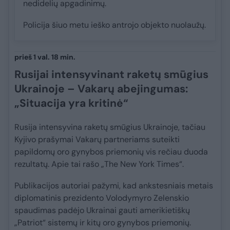
nedidelių apgadinimų.
Policija šiuo metu ieško antrojo objekto nuolaužų.
prieš 1 val. 18 min.
Rusijai intensyvinant raketų smūgius
Ukrainoje – Vakarų abejingumas:
„Situacija yra kritinė“
Rusija intensyvina raketų smūgius Ukrainoje, tačiau
Kyjivo prašymai Vakarų partneriams suteikti
papildomų oro gynybos priemonių vis rečiau duoda
rezultatų. Apie tai rašo „The New York Times“.
Publikacijos autoriai pažymi, kad ankstesniais metais
diplomatinis prezidento Volodymyro Zelenskio
spaudimas padėjo Ukrainai gauti amerikietiškų
„Patriot“ sistemų ir kitų oro gynybos priemonių.