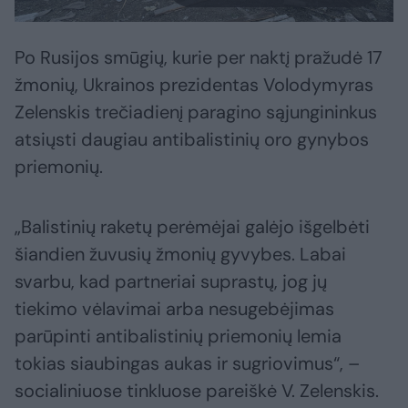
Po Rusijos smūgių, kurie per naktį pražudė 17
žmonių, Ukrainos prezidentas Volodymyras
Zelenskis trečiadienį paragino sąjungininkus
atsiųsti daugiau antibalistinių oro gynybos
priemonių.
„Balistinių raketų perėmėjai galėjo išgelbėti
šiandien žuvusių žmonių gyvybes. Labai
svarbu, kad partneriai suprastų, jog jų
tiekimo vėlavimai arba nesugebėjimas
parūpinti antibalistinių priemonių lemia
tokias siaubingas aukas ir sugriovimus“, –
socialiniuose tinkluose pareiškė V. Zelenskis.