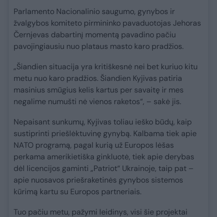
Parlamento Nacionalinio saugumo, gynybos ir
žvalgybos komiteto pirmininko pavaduotojas Jehoras
Černjevas dabartinį momentą pavadino pačiu
pavojingiausiu nuo plataus masto karo pradžios.
„Šiandien situacija yra kritiškesnė nei bet kuriuo kitu
metu nuo karo pradžios. Šiandien Kyjivas patiria
masinius smūgius kelis kartus per savaitę ir mes
negalime numušti nė vienos raketos“, – sakė jis.
Nepaisant sunkumų, Kyjivas toliau ieško būdų, kaip
sustiprinti priešlėktuvinę gynybą. Kalbama tiek apie
NATO programą, pagal kurią už Europos lėšas
perkama amerikietiška ginkluotė, tiek apie derybas
dėl licencijos gaminti „Patriot“ Ukrainoje, taip pat –
apie nuosavos priešraketinės gynybos sistemos
kūrimą kartu su Europos partneriais.
Tuo pačiu metu, pažymi leidinys, visi šie projektai