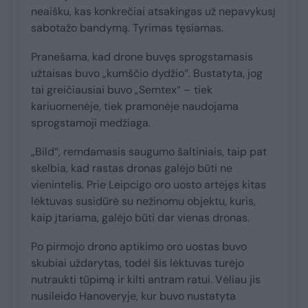
neaišku, kas konkrečiai atsakingas už nepavykusį
sabotažo bandymą. Tyrimas tęsiamas.
Pranešama, kad drone buvęs sprogstamasis
užtaisas buvo „kumščio dydžio“. Bustatyta, jog
tai greičiausiai buvo „Semtex“ – tiek
kariuomenėje, tiek pramonėje naudojama
sprogstamoji medžiaga.
„Bild“, remdamasis saugumo šaltiniais, taip pat
skelbia, kad rastas dronas galėjo būti ne
vienintelis. Prie Leipcigo oro uosto artėjęs kitas
lėktuvas susidūrė su nežinomu objektu, kuris,
kaip įtariama, galėjo būti dar vienas dronas.
Po pirmojo drono aptikimo oro uostas buvo
skubiai uždarytas, todėl šis lėktuvas turėjo
nutraukti tūpimą ir kilti antram ratui. Vėliau jis
nusileido Hanoveryje, kur buvo nustatyta