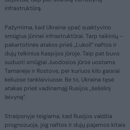
infrastruktūrą.
Pažymima, kad Ukraina ypač suaktyvino
smūgius jūrinei infrastruktūrai. Tarp taikinių –
pakartotinės atakos prieš „Lukoil“ naftos ir
dujų telkinius Kaspijos jūroje. Taip pat buvo
suduoti smūgiai Juodosios jūros uostams
Tamanėje ir Rostove, per kuriuos kilo gaisrai
keliuose tanklaiviuose. Be to, Ukraina tęsė
atakas prieš vadinamąjį Rusijos „šešėlinį
laivyną“.
Straipsnyje teigiama, kad Rusijos valdžia
prognozuoja, jog naftos ir dujų pajamos kitais