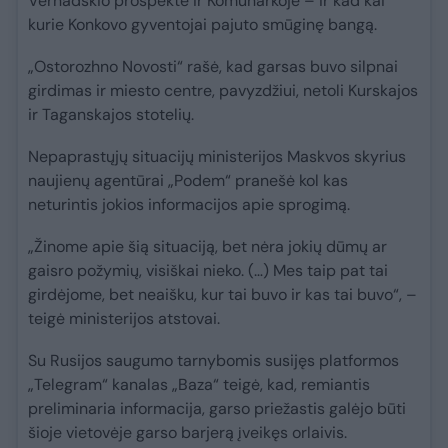
Vernadskio prospekte ir Komunarkoje – ir kad kai
kurie Konkovo gyventojai pajuto smūginę bangą.
„Ostorozhno Novosti“ rašė, kad garsas buvo silpnai
girdimas ir miesto centre, pavyzdžiui, netoli Kurskajos
ir Taganskajos stotelių.
Nepaprastųjų situacijų ministerijos Maskvos skyrius
naujienų agentūrai „Podem“ pranešė kol kas
neturintis jokios informacijos apie sprogimą.
„Žinome apie šią situaciją, bet nėra jokių dūmų ar
gaisro požymių, visiškai nieko. (…) Mes taip pat tai
girdėjome, bet neaišku, kur tai buvo ir kas tai buvo“, –
teigė ministerijos atstovai.
Su Rusijos saugumo tarnybomis susijęs platformos
„Telegram“ kanalas „Baza“ teigė, kad, remiantis
preliminaria informacija, garso priežastis galėjo būti
šioje vietovėje garso barjerą įveikęs orlaivis.