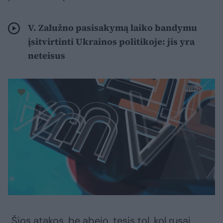
V. Zalužno pasisakymą laiko bandymu
įsitvirtinti Ukrainos politikoje: jis yra
neteisus
„Šios atakos, be abejo, tęsis tol, kol rusai