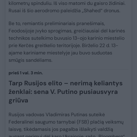
kilometrų spinduliu. Iš viso matomi du gaisro židiniai.
Rusai iš šio aerodromo paleidžia „Shahed“ dronus.
Be to, remiantis preliminariais pranešimais,
Feodosijoje įvyko sprogimas, greičiausiai dėl karinės
technikos sutelkimo buvusio 13-ojo karinio miestelio
prie Kerčės greitkelio teritorijoje. Birželio 22 d. 13-
ajame kariniame miestelyje jau buvo suduotas
smūgis sandėliams.
prieš 1 val. 3 min.
Tarp Rusijos elito – nerimą keliantys
ženklai: sena V. Putino pusiausvyra
griūva
Rusijos vadovas Vladimiras Putinas suteikė
Federalinei saugumo tarnybai (FSB) plačią veiksmų
laisvę, tikėdamasis jos pagalba išlaikyti valdžią
augant nerimui dėl karo Ukrainoje, rašo „Bloomberg“,