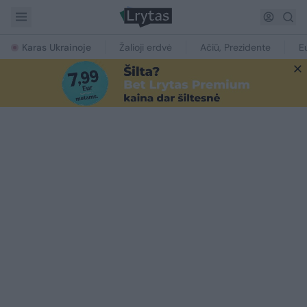
Karas Ukrainoje
Žalioji erdvė
Ačiū, Prezidente
E