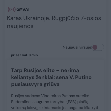
GYVAI
Karas Ukrainoje. Rugpjūčio 7-osios
naujienos
Naujausi viršuje
prieš 1 val. 3 min.
Tarp Rusijos elito – nerimą
keliantys ženklai: sena V. Putino
pusiausvyra griūva
Rusijos vadovas Vladimiras Putinas suteikė
Federalinei saugumo tarnybai (FSB) plačią
veiksmų laisvę, tikėdamasis jos pagalba išlaikyti