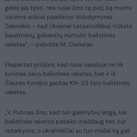
galės jas tęsti, nes rusai žino tą patį, ką mums
visiems aiškiai paaiškino Volodymyras
Zelenskis – kad Ukrainai katastrofiškai trūksta
šaudmenų, gebančių numušti balistines
raketas“, – pabrėžė M. Clarke'as.
Ekspertas pridūrė, kad rusai naudoja ne tik
turimas savo balistines raketas, bet ir iš
Šiaurės Korėjos gautas KN-23 tipo balistines
raketas.
„V. Putinas žino, kad turi galimybių langą, kai
balistinės raketos pataiko maždaug ten, kur
nutaikytos, o ukrainiečiai su tuo mažai ką gali