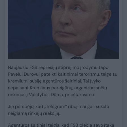
Naujausiu FSB represijų stiprėjimo įrodymu tapo
Pavelui Durovui pateikti kaltinimai terorizmu, teigė su
Kremliumi susiję agentūros šaltiniai. Tai įvyko
nepaisant Kremliaus pareigūnų, organizuojančių
rinkimus į Valstybės Dūmą, prieštaravimų.
Jie perspėjo, kad „Telegram“ ribojimai gali sukelti
neigiamą rinkėjų reakciją.
Agentūros šaltiniai teigia, kad FSB plečia savo įtaką