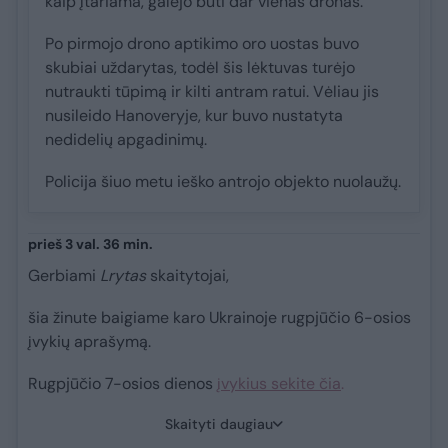
kaip įtariama, galėjo būti dar vienas dronas.
Po pirmojo drono aptikimo oro uostas buvo
skubiai uždarytas, todėl šis lėktuvas turėjo
nutraukti tūpimą ir kilti antram ratui. Vėliau jis
nusileido Hanoveryje, kur buvo nustatyta
nedidelių apgadinimų.
Policija šiuo metu ieško antrojo objekto nuolaužų.
prieš 3 val. 36 min.
Gerbiami
Lrytas
skaitytojai,
šia žinute baigiame karo Ukrainoje rugpjūčio 6-osios
įvykių aprašymą.
Rugpjūčio 7-osios dienos
įvykius sekite čia
.
Skaityti daugiau