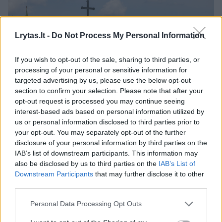
Lrytas.lt -
Do Not Process My Personal Information
If you wish to opt-out of the sale, sharing to third parties, or
processing of your personal or sensitive information for
targeted advertising by us, please use the below opt-out
section to confirm your selection. Please note that after your
opt-out request is processed you may continue seeing
Daugiau nuotraukų (74)
interest-based ads based on personal information utilized by
us or personal information disclosed to third parties prior to
your opt-out. You may separately opt-out of the further
disclosure of your personal information by third parties on the
Rusija naudojasi „galimybių langu“ – Ukraina
IAB’s list of downstream participants. This information may
also be disclosed by us to third parties on the
IAB’s List of
visiškai išeikvojo priešbalistinių raketų
Downstream Participants
that may further disclose it to other
perėmėjų atsargas. Tokiomis sąlygomis
third parties.
Vladimiras Putinas dabar gali sunaikinti bet
Personal Data Processing Opt Outs
kurį taikinį, kurį tik palaikys reikalingu, portalui