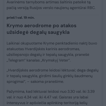
Avarinėms tarnyboms artimas šaltinis pateikė tą
pačią versiją Rusijos verslo naujienų agentūrai RBC.
prieš 1 val. 19 min.
Krymo aerodrome po atakos
užsidegė degalų saugykla
Laikinai okupuotame Kryme penktadienio naktį buvo
atakuotas Hvardijskės karinis aerodromas,
užsiliepsnojo degalų ir tepalų saugykla, pranešė
„Telegram“ kanalas „Krymskyj Veter“.
„Hvardijskės aerodrome leidosi lėktuvai; dega degalų
ir tepalų saugykla, girdimi šaulių ginklų šaudmenų
sprogimai“, – sakoma pranešime.
Pažymima, kad lėktuvai leidosi nuo 3.30 val. iki 3.39
val. ir nuo 4.34 val. iki 4.47 val. Gaisras yra labai
intensyvus ir apšviečia aplinkinę teritoriją kelių