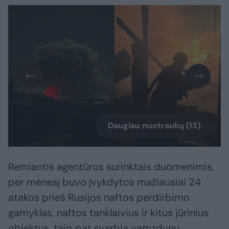
Daugiau nuotraukų (13)
Remiantis agentūros surinktais duomenimis,
per mėnesį buvo įvykdytos mažiausiai 24
atakos prieš Rusijos naftos perdirbimo
gamyklas, naftos tanklaivius ir kitus jūrinius
objektus, taip pat svarbią vamzdynų