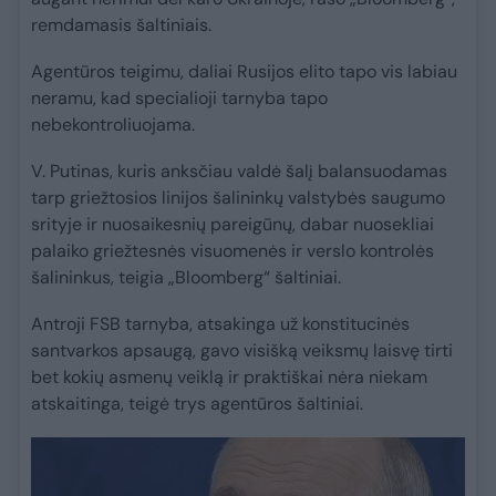
remdamasis šaltiniais.
Agentūros teigimu, daliai Rusijos elito tapo vis labiau
neramu, kad specialioji tarnyba tapo
nebekontroliuojama.
V. Putinas, kuris anksčiau valdė šalį balansuodamas
tarp griežtosios linijos šalininkų valstybės saugumo
srityje ir nuosaikesnių pareigūnų, dabar nuosekliai
palaiko griežtesnės visuomenės ir verslo kontrolės
šalininkus, teigia „Bloomberg“ šaltiniai.
Antroji FSB tarnyba, atsakinga už konstitucinės
santvarkos apsaugą, gavo visišką veiksmų laisvę tirti
bet kokių asmenų veiklą ir praktiškai nėra niekam
atskaitinga, teigė trys agentūros šaltiniai.