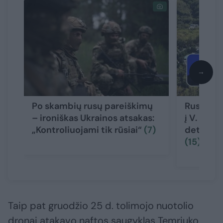
→
Po skambių rusų pareiškimų
Rusijos 
– ironiškas Ukrainos atsakas:
į V. Puti
„Kontroliuojami tik rūsiai“
(7)
detektyve
(15)
Taip pat gruodžio 25 d. tolimojo nuotolio
dronai atakavo naftos saugyklas Temriuko