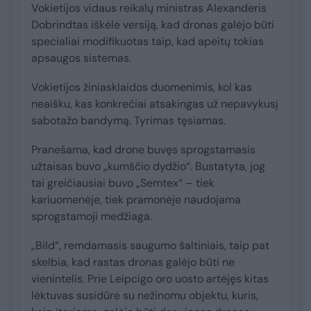
Vokietijos vidaus reikalų ministras Alexanderis
Dobrindtas iškėlė versiją, kad dronas galėjo būti
specialiai modifikuotas taip, kad apeitų tokias
apsaugos sistemas.
Vokietijos žiniasklaidos duomenimis, kol kas
neaišku, kas konkrečiai atsakingas už nepavykusį
sabotažo bandymą. Tyrimas tęsiamas.
Pranešama, kad drone buvęs sprogstamasis
užtaisas buvo „kumščio dydžio“. Bustatyta, jog
tai greičiausiai buvo „Semtex“ – tiek
kariuomenėje, tiek pramonėje naudojama
sprogstamoji medžiaga.
„Bild“, remdamasis saugumo šaltiniais, taip pat
skelbia, kad rastas dronas galėjo būti ne
vienintelis. Prie Leipcigo oro uosto artėjęs kitas
lėktuvas susidūrė su nežinomu objektu, kuris,