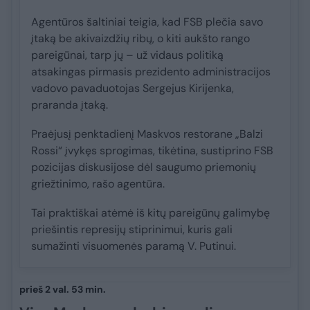
Agentūros šaltiniai teigia, kad FSB plečia savo
įtaką be akivaizdžių ribų, o kiti aukšto rango
pareigūnai, tarp jų – už vidaus politiką
atsakingas pirmasis prezidento administracijos
vadovo pavaduotojas Sergejus Kirijenka,
praranda įtaką.
Praėjusį penktadienį Maskvos restorane „Balzi
Rossi“ įvykęs sprogimas, tikėtina, sustiprino FSB
pozicijas diskusijose dėl saugumo priemonių
griežtinimo, rašo agentūra.
Tai praktiškai atėmė iš kitų pareigūnų galimybę
priešintis represijų stiprinimui, kuris gali
sumažinti visuomenės paramą V. Putinui.
prieš 2 val. 53 min.