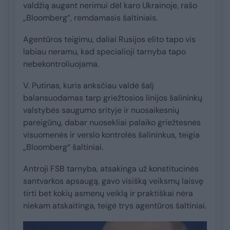
valdžią augant nerimui dėl karo Ukrainoje, rašo
„Bloomberg“, remdamasis šaltiniais.
Agentūros teigimu, daliai Rusijos elito tapo vis
labiau neramu, kad specialioji tarnyba tapo
nebekontroliuojama.
V. Putinas, kuris anksčiau valdė šalį
balansuodamas tarp griežtosios linijos šalininkų
valstybės saugumo srityje ir nuosaikesnių
pareigūnų, dabar nuosekliai palaiko griežtesnės
visuomenės ir verslo kontrolės šalininkus, teigia
„Bloomberg“ šaltiniai.
Antroji FSB tarnyba, atsakinga už konstitucinės
santvarkos apsaugą, gavo visišką veiksmų laisvę
tirti bet kokių asmenų veiklą ir praktiškai nėra
niekam atskaitinga, teigė trys agentūros šaltiniai.