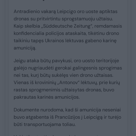
Antradienio vakarą Leipcigo oro uoste aptiktas
dronas su pritvirtintu sprogstamuoju užtaisu.
Kaip skelbia „Süddeutsche Zeitung“, remdamasis
konfidencialia policijos ataskaita, tikėtinu drono
taikiniu tapęs Ukrainos lėktuvas gabeno karinę
amuniciją.
Jeigu ataka būtų pavykusi, oro uosto teritorijoje
galėjo nugriaudėti gerokai galingesnis sprogimas
nei tas, kurį būtų sukėlęs vien drono užtaisas.
Vienas iš krovininių „Antonov“ lėktuvų, prie kurių
rastas sprogmenimis užtaisytas dronas, buvo
pakrautas karinės amunicijos.
Dokumente nurodoma, kad ši amunicija neseniai
buvo atgabenta iš Prancūzijos į Leipcigą ir turėjo
būti transportuojama toliau.