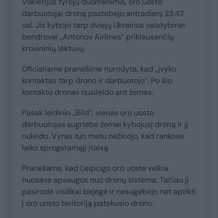
Vokietijos tyrėjų duomenimis, oro uosto
darbuotojai droną pastebėjo antradienį 23.42
val. Jis kybojo tarp dviejų Ukrainos valstybinei
bendrovei „Antonov Airlines“ priklausančių
krovininių lėktuvų.
Oficialiame pranešime nurodyta, kad „įvyko
kontaktas tarp drono ir darbuotojo“. Po šio
kontakto dronas nusileido ant žemės.
Pasak leidinio „Bild“, vienas oro uosto
darbuotojas sugriebė žemai kybojusį droną ir jį
nuleido. Vyras tuo metu nežinojo, kad rankose
laiko sprogstamąjį įtaisą.
Pranešama, kad Leipcigo oro uoste veikia
nuosava apsaugos nuo dronų sistema. Tačiau ji
pasirodė visiškai bejėgė ir nesugebėjo net aptikti
į oro uosto teritoriją patekusio drono.