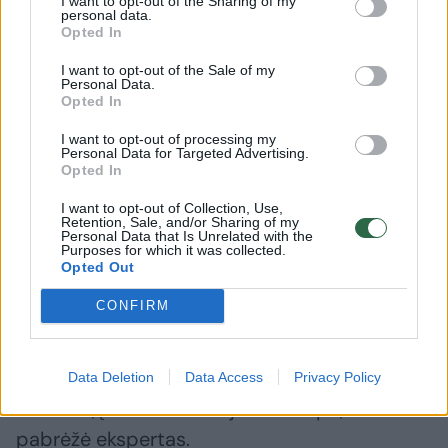
I want to opt-out of the Sharing of my
„Sky News“ dėstė britų karybos analitikas
personal data.
Opted In
Michaelas Clarke’as.
I want to opt-out of the Sale of my
Personal Data.
Jis pažymėjo, kad pastarosiomis savaitėmis
Opted In
rusai ypač įnirtingai atakuoja Kyjivą
I want to opt-out of processing my
Personal Data for Targeted Advertising.
balistinėmis raketomis, kurių ukrainiečiai
Opted In
tiesiog technologiškai negali perimti.
I want to opt-out of Collection, Use,
Retention, Sale, and/or Sharing of my
Personal Data that Is Unrelated with the
Purposes for which it was collected.
Kaip pavyzdį jis pateikė paskutinę tokią
Opted Out
ataką, kai Gynybos pajėgos numušė 90 proc.
CONFIRM
Rusijos bepiločių orlaivių, tačiau nė vienos
balistinės raketos. Tai reiškia, kad visos
balistinės raketos pasiekė būtent tuos
Data Deletion
Data Access
Privacy Policy
taikinius, į kuriuos rusai jas nukreipė, –
pabrėžė ekspertas.