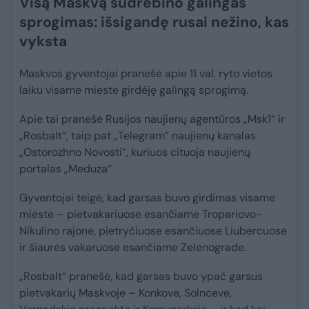
Visą Maskvą sudrebino galingas
sprogimas: išsigandę rusai nežino, kas
vyksta
Maskvos gyventojai pranešė apie 11 val. ryto vietos
laiku visame mieste girdėję galingą sprogimą.
Apie tai pranešė Rusijos naujienų agentūros „Msk1“ ir
„Rosbalt“, taip pat „Telegram“ naujienų kanalas
„Ostorozhno Novosti“, kuriuos cituoja naujienų
portalas „Meduza“
Gyventojai teigė, kad garsas buvo girdimas visame
mieste – pietvakariuose esančiame Tropariovo-
Nikulino rajone, pietryčiuose esančiuose Liubercuose
ir šiaurės vakaruose esančiame Zelenograde.
„Rosbalt“ pranešė, kad garsas buvo ypač garsus
pietvakarių Maskvoje – Konkove, Solnceve,