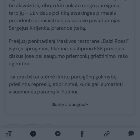
be akivaizdžių ribų, o kiti aukšto rango pareigūnai,
tarp jų – už vidaus politiką atsakingas pirmasis
prezidento administracijos vadovo pavaduotojas
Sergejus Kirijenka, praranda įtaką.
Praėjusį penktadienį Maskvos restorane „Balzi Rossi“
įvykęs sprogimas, tikėtina, sustiprino FSB pozicijas
diskusijose dėl saugumo priemonių griežtinimo, rašo
agentūra.
Tai praktiškai atėmė iš kitų pareigūnų galimybę
priešintis represijų stiprinimui, kuris gali sumažinti
visuomenės paramą V. Putinui.
Skaityti daugiau
Rusija
Ukraina
JAV
Rodyti daugiau žymių