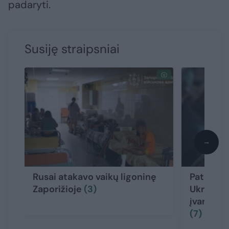
padaryti.
Susiję straipsniai
→
Rusai atakavo vaikų ligoninę
Pateikė 
Zaporižioje
(3)
Ukrainos
įvardijo 
(7)