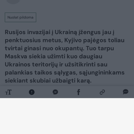
Nuolat pildoma
Rusijos invazijai į Ukrainą įžengus jau į
penktuosius metus, Kyjivo pajėgos toliau
tvirtai ginasi nuo okupantų. Tuo tarpu
Maskva siekia užimti kuo daugiau
Ukrainos teritorijų ir užsitikrinti sau
palankias taikos sąlygas, sąjungininkams
siekiant skubiai užbaigti karą.​​​​​​​​​​​​​​​​​​​​​​​​​​​