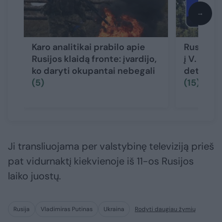
→
Karo analitikai prabilo apie
Rusijos 
Rusijos klaidą fronte: įvardijo,
į V. Puti
ko daryti okupantai nebegali
detektyve
(5)
(15)
Ji transliuojama per valstybinę televiziją prieš
pat vidurnaktį kiekvienoje iš 11-os Rusijos
laiko juostų.
Rusija
Vladimiras Putinas
Ukraina
Rodyti daugiau žymių