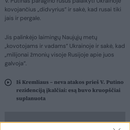
V. Putinas paragino rusus palaikyti Ukrainoje
kovojančius „didvyrius“ ir sakė, kad rusai tiki
jais ir pergale.
Jis palinkėjo laimingų Naujųjų metų
„kovotojams ir vadams“ Ukrainoje ir sakė, kad
„milijonai žmonių visoje Rusijoje apie juos
galvoja“.
Iš Kremliaus – neva atakos prieš V. Putino
rezidenciją įkalčiai: esą buvo kruopščiai
suplanuota