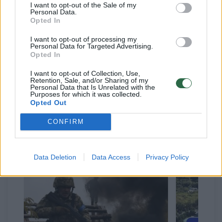
I want to opt-out of the Sale of my
kai atsistatydino Borisas Jelcinas.
Personal Data.
Opted In
I want to opt-out of processing my
Televizijos transliuojama Naujųjų metų
Personal Data for Targeted Advertising.
Opted In
išvakarių kalba, tęsianti sovietų lyderio
Leonido Brežnevo pradėtą ​​tradiciją, Rusijoje
I want to opt-out of Collection, Use,
Retention, Sale, and/or Sharing of my
yra neatskiriama šventės dalis ir žiūrima
Personal Data that Is Unrelated with the
Purposes for which it was collected.
milijonų namų ūkių.
Opted Out
CONFIRM
Susiję straipsniai
Data Deletion
Data Access
Privacy Policy