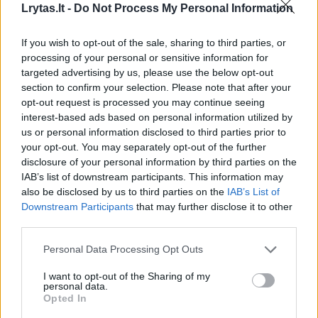
Lrytas.lt -
Do Not Process My Personal Information
If you wish to opt-out of the sale, sharing to third parties, or
processing of your personal or sensitive information for
targeted advertising by us, please use the below opt-out
section to confirm your selection. Please note that after your
opt-out request is processed you may continue seeing
interest-based ads based on personal information utilized by
us or personal information disclosed to third parties prior to
your opt-out. You may separately opt-out of the further
Karas Ukrainoje pareikalavo didžiulių
disclosure of your personal information by third parties on the
žmogiškųjų nuostolių – manoma, kad žuvo
IAB’s list of downstream participants. This information may
also be disclosed by us to third parties on the
IAB’s List of
dešimtys ar net šimtai tūkstančių abiejų šalių
Downstream Participants
that may further disclose it to other
karių.
third parties.
Personal Data Processing Opt Outs
Gruodžio 31 d. sukanka 26 metai nuo V.
I want to opt-out of the Sharing of my
personal data.
Putino atėjimo į valdžią. Jis tapo Rusijos
Opted In
prezidentu 1999 m. Naujųjų metų išvakarėse,