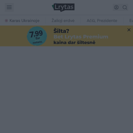
Karas Ukrainoje
Žalioji erdvė
Ačiū, Prezidente
E