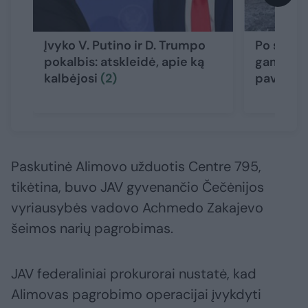
Įvyko V. Putino ir D. Trumpo
Po smūgi
pokalbis: atskleidė, apie ką
gamyklai
kalbėjosi
(2)
paviešino
Paskutinė Alimovo užduotis Centre 795,
tikėtina, buvo JAV gyvenančio Čečėnijos
vyriausybės vadovo Achmedo Zakajevo
šeimos narių pagrobimas.
JAV federaliniai prokurorai nustatė, kad
Alimovas pagrobimo operacijai įvykdyti