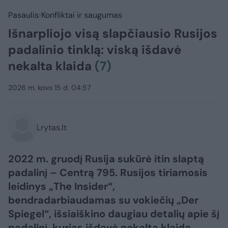
Pasaulis
Konfliktai ir saugumas
Išnarpliojo visą slapčiausio Rusijos
padalinio tinklą: viską išdavė
nekalta klaida
(7)
2026 m. kovo 15 d. 04:57
Lrytas.lt
2022 m. gruodį Rusija sukūrė itin slaptą
padalinį – Centrą 795. Rusijos tiriamosis
leidinys „The Insider“,
bendradarbiaudamas su vokiečių „Der
Spiegel“, išsiaiškino daugiau detalių apie šį
padalinį, kurias išdavė nekalta klaida.