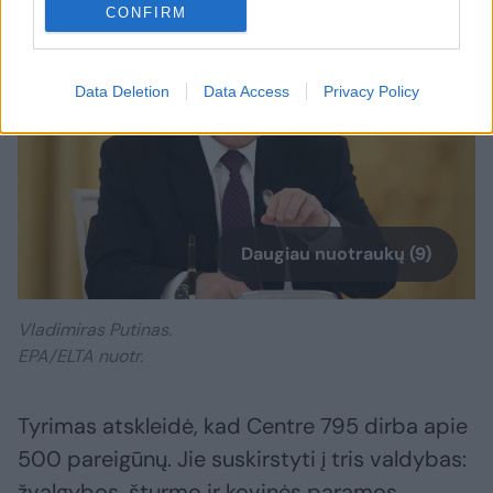
CONFIRM
Data Deletion
Data Access
Privacy Policy
Daugiau nuotraukų (9)
Vladimiras Putinas.
EPA/ELTA nuotr.
Tyrimas atskleidė, kad Centre 795 dirba apie
500 pareigūnų. Jie suskirstyti į tris valdybas:
žvalgybos, šturmo ir kovinės paramos.