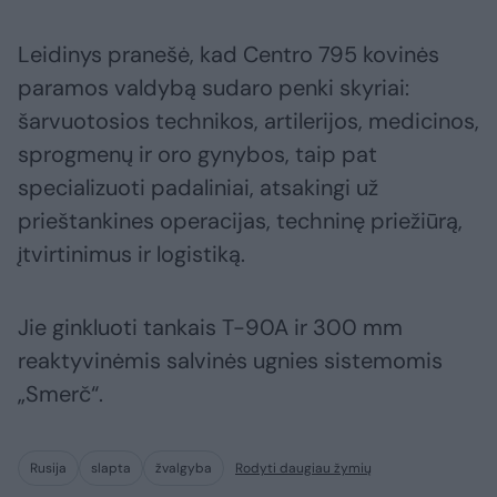
Leidinys pranešė, kad Centro 795 kovinės
paramos valdybą sudaro penki skyriai:
šarvuotosios technikos, artilerijos, medicinos,
sprogmenų ir oro gynybos, taip pat
specializuoti padaliniai, atsakingi už
prieštankines operacijas, techninę priežiūrą,
įtvirtinimus ir logistiką.
Jie ginkluoti tankais T-90A ir 300 mm
reaktyvinėmis salvinės ugnies sistemomis
„Smerč“.
Rusija
slapta
žvalgyba
Rodyti daugiau žymių