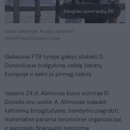
Daugiau nuotraukų (9)
Karas Ukrainoje. Rusijos kareiviai.
ZUMAPress/Scanpix nuotr.
Galiausiai FTB tyrėjai galėjo stebėti D.
Durovičiaus žvalgybinę veiklą Vakarų
Europoje ir sekti jo pirmąjį taikinį.
Vasario 24 d. Alimovas buvo suimtas El
Dorado oro uoste. A. Alimovas sulaukė
kaltinimų žmogžudyste, bandymu pagrobti,
materialine parama teroristinei organizacijai
ir sąmokslu finansuoti terorizmą.