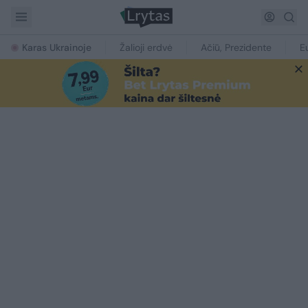
Karas Ukrainoje
Žalioji erdvė
Ačiū, Prezidente
E