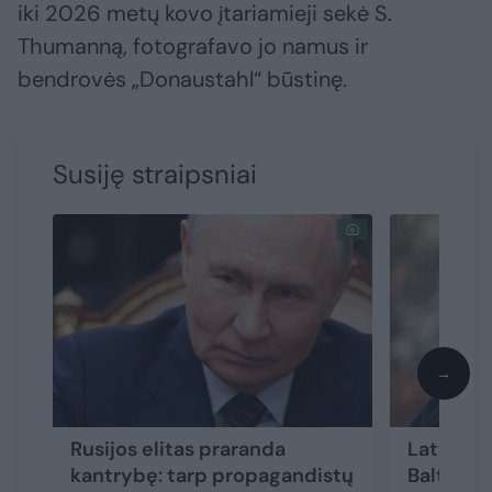
iki 2026 metų kovo įtariamieji sekė S.
Thumanną, fotografavo jo namus ir
bendrovės „Donaustahl“ būstinę.
Susiję straipsniai
→
Rusijos elitas praranda
Latvijai 
kantrybę: tarp propagandistų
Baltarus