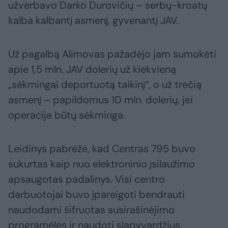
užverbavo Darko Durovičių – serbų-kroatų
kalba kalbantį asmenį, gyvenantį JAV.
Už pagalbą Alimovas pažadėjo jam sumokėti
apie 1,5 mln. JAV dolerių už kiekvieną
„sėkmingai deportuotą taikinį“, o už trečią
asmenį – papildomus 10 mln. dolerių, jei
operacija būtų sėkminga.
Leidinys pabrėžė, kad Centras 795 buvo
sukurtas kaip nuo elektroninio įsilaužimo
apsaugotas padalinys. Visi centro
darbuotojai buvo įpareigoti bendrauti
naudodami šifruotas susirašinėjimo
programėles ir naudoti slapyvardžius.