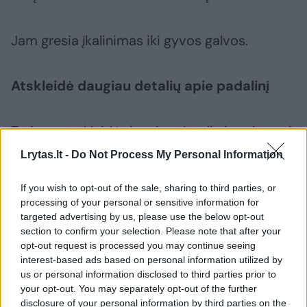
Jam gresia įkalinimas iki gyvos galvos.
Atskleidė daugiau detalių apie padalinį
Tyrimas atskleidė daugiau detalių ir apie pati
padalinį. Centras 795 buvo įkurtas 2022 m.
Lrytas.lt -
Do Not Process My Personal Information
gruodį, o iki 2023 m. birželio beveik visiškai
If you wish to opt-out of the sale, sharing to third parties, or
suformuotas.
processing of your personal or sensitive information for
targeted advertising by us, please use the below opt-out
section to confirm your selection. Please note that after your
Šis padalinys buvo sukurtas kaip alternatyva
opt-out request is processed you may continue seeing
161-ajam GRU mokymo centrui, kuris žinomas
interest-based ads based on personal information utilized by
us or personal information disclosed to third parties prior to
dėl bandymo nunuodyti buvusį Rusijos šnipą
your opt-out. You may separately opt-out of the further
Sergejų Skripalį.
disclosure of your personal information by third parties on the