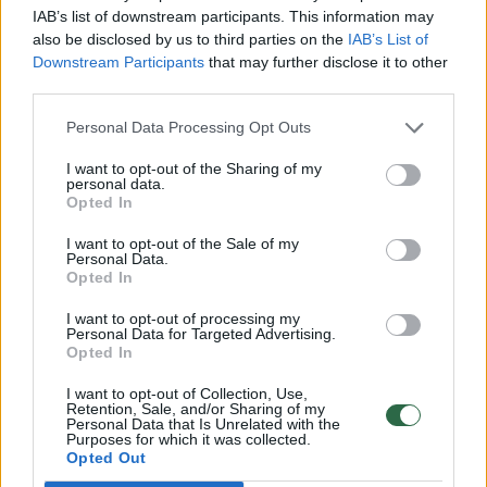
IAB’s list of downstream participants. This information may
also be disclosed by us to third parties on the
IAB’s List of
„The Insider“ pažymi, kad Centro 795
Downstream Participants
that may further disclose it to other
third parties.
agentams buvo pavesta vykdyti visiškai
slaptas užduotis. Padalinio vadovas
Personal Data Processing Opt Outs
atsiskaito tiesiogiai Rusijos Generalinio štabo
I want to opt-out of the Sharing of my
personal data.
vadui Valerijui Gerasimovui arba gynybos
Opted In
ministro pavaduotojui.
I want to opt-out of the Sale of my
Personal Data.
Opted In
Pasak leidinio, Centras 795 įsikūręs
I want to opt-out of processing my
„Kalašnikov“ koncerno mokymo centro
Personal Data for Targeted Advertising.
Opted In
patalpose. Padalinio finansavime dalyvauja
koncerno bendrasavininkis oligarchas
I want to opt-out of Collection, Use,
Retention, Sale, and/or Sharing of my
Andrejus Bokariovas.
Personal Data that Is Unrelated with the
Purposes for which it was collected.
Opted Out