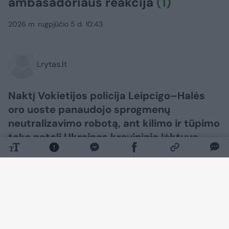
ambasadoriaus reakcija
(1)
2026 m. rugpjūčio 5 d. 10:43
Lrytas.lt
Naktį Vokietijos policija Leipcigo–Halės
oro uoste panaudojo sprogmenų
neutralizavimo robotą, ant kilimo ir tūpimo
tako netoli Ukrainos krovininio lėktuvo
pastebėjusi droną. Incidentą, kuris sukėlė
didelį nerimą ir privertė nukreipti daugybę
skrydžių į kitus oro uostus, pakomentavo
Ukrainos ambasadorius Vokietijoje.