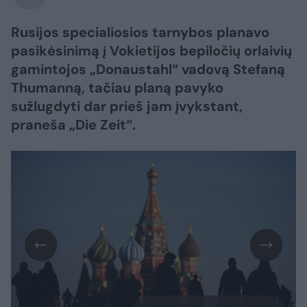
Rusijos specialiosios tarnybos planavo
pasikėsinimą į Vokietijos bepiločių orlaivių
gamintojos „Donaustahl“ vadovą Stefaną
Thumanną, tačiau planą pavyko
sužlugdyti dar prieš jam įvykstant,
praneša „Die Zeit“.