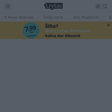
Karas Ukrainoje
Žalioji erdvė
Ačiū, Prezidente
E