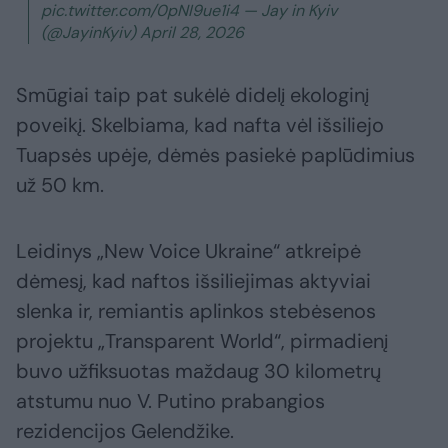
pic.twitter.com/0pNI9ue1i4 — Jay in Kyiv
(@JayinKyiv) April 28, 2026
Smūgiai taip pat sukėlė didelį ekologinį
poveikį. Skelbiama, kad nafta vėl išsiliejo
Tuapsės upėje, dėmės pasiekė paplūdimius
už 50 km.
Leidinys „New Voice Ukraine“ atkreipė
dėmesį, kad naftos išsiliejimas aktyviai
slenka ir, remiantis aplinkos stebėsenos
projektu „Transparent World“, pirmadienį
buvo užfiksuotas maždaug 30 kilometrų
atstumu nuo V. Putino prabangios
rezidencijos Gelendžike.