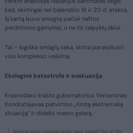
centro analitikas Nazarijus Barchukas teigė,
kad, skirtingai nei balandžio 16 ir 20 d. atakos,
šį kartą buvo smogta pačiai naftos
perdirbimo gamyklai, o ne tik talpyklų ūkiui.
Tai – logiška smūgių seka, skirta paralyžiuoti
viso komplekso veikimą.
Ekologinė katastrofa ir evakuacija
Krasnodaro krašto gubernatorius Veniaminas
Kondratajevas patvirtino „rimtą ekstremalią
situaciją“ ir didelio masto gaisrą.
Several more storage tanks have caught fire at the