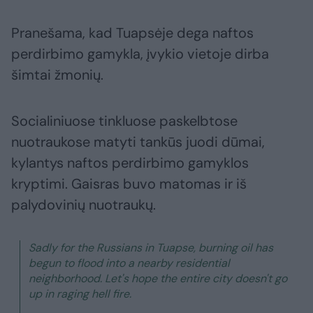
Pranešama, kad Tuapsėje dega naftos
perdirbimo gamykla, įvykio vietoje dirba
šimtai žmonių.
Socialiniuose tinkluose paskelbtose
nuotraukose matyti tankūs juodi dūmai,
kylantys naftos perdirbimo gamyklos
kryptimi. Gaisras buvo matomas ir iš
palydovinių nuotraukų.
Sadly for the Russians in Tuapse, burning oil has
begun to flood into a nearby residential
neighborhood. Let's hope the entire city doesn't go
up in raging hell fire.