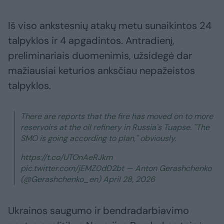
Iš viso ankstesnių atakų metu sunaikintos 24
talpyklos ir 4 apgadintos. Antradienį,
preliminariais duomenimis, užsidegė dar
mažiausiai keturios anksčiau nepažeistos
talpyklos.
There are reports that the fire has moved on to more
reservoirs at the oil refinery in Russia's Tuapse. "The
SMO is going according to plan," obviously.
https://t.co/UTOnAeRJkm
pic.twitter.com/jEMZ0dD2bt — Anton Gerashchenko
(@Gerashchenko_en) April 28, 2026
Ukrainos saugumo ir bendradarbiavimo