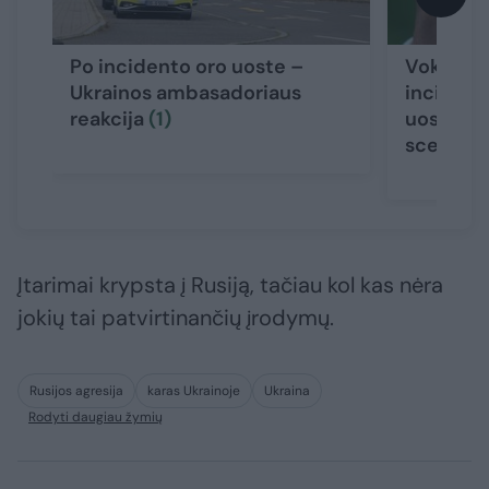
Po incidento oro uoste –
Vokietijo
Ukrainos ambasadoriaus
incident
reakcija
(1)
uoste – 
scenarij
Įtarimai krypsta į Rusiją, tačiau kol kas nėra
jokių tai patvirtinančių įrodymų.
Rusijos agresija
karas Ukrainoje
Ukraina
Rodyti daugiau žymių