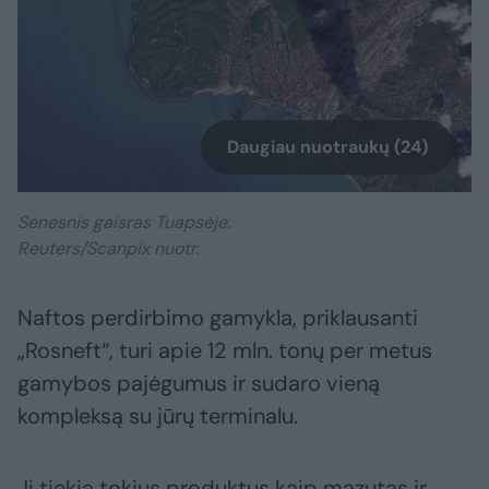
Daugiau nuotraukų (24)
Senesnis gaisras Tuapsėje.
Reuters/Scanpix nuotr.
Naftos perdirbimo gamykla, priklausanti
„Rosneft“, turi apie 12 mln. tonų per metus
gamybos pajėgumus ir sudaro vieną
kompleksą su jūrų terminalu.
Ji tiekia tokius produktus kaip mazutas ir