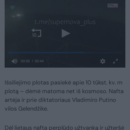
Išsiliejimo plotas pasiekė apie 10 tūkst. kv. m
plotą – dėmė matoma net iš kosmoso. Nafta
artėja ir prie diktatoriaus Vladimiro Putino
vilos Gelendžike.
Dėl lietaus nafta perplūdo užtvanką ir užteršė