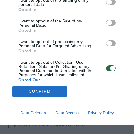
I want to opt-out of the Sharing of my
gyventojų evakuaciją iš Koškino ir Puškino
personal data.
Opted In
gatvių.
I want to opt-out of the Sale of my
Personal Data.
Opted In
Valstybinė vartotojų priežiūros tarnyba
„Rospotrebnadzor“ paragino gyventojus neiti
I want to opt-out of processing my
Personal Data for Targeted Advertising.
į lauką ir neatidaryti langų, tačiau oficialiai
Opted In
duomenys apie toksinių medžiagų viršijimą
I want to opt-out of Collection, Use,
Retention, Sale, and/or Sharing of my
nebuvo paskelbti.
Personal Data that Is Unrelated with the
Purposes for which it was collected.
Opted Out
Russia’s Tuapse oil refinery is now burning out of
CONFIRM
control this morning after an overnight Ukrainian
drone raid. Locals report that additional oil storage
tanks exploded.
Data Deletion
Data Access
Privacy Policy
pic.twitter.com/PN6YwLkQ3j — OSINTtechnical
(@Osinttechnical) April 28, 2026