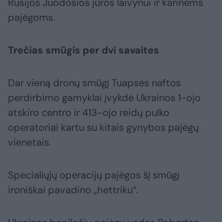
Rusijos Juodosios jūros laivynui ir karinėms
pajėgoms.
Trečias smūgis per dvi savaites
Dar vieną dronų smūgį Tuapsės naftos
perdirbimo gamyklai įvykdė Ukrainos 1-ojo
atskiro centro ir 413-ojo reidų pulko
operatoriai kartu su kitais gynybos pajėgų
vienetais.
Specialiųjų operacijų pajėgos šį smūgį
ironiškai pavadino „hettriku“.