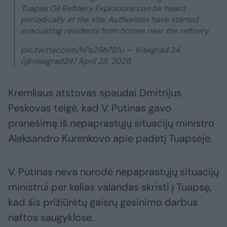
Tuapse Oil Refinery Explosions can be heard
periodically at the site. Authorities have started
evacuating residents from homes near the refinery.
pic.twitter.com/hPa29b7Bfu — Visegrád 24
(@visegrad24) April 28, 2026
Kremliaus atstovas spaudai Dmitrijus
Peskovas teigė, kad V. Putinas gavo
pranešimą iš nepaprastųjų situacijų ministro
Aleksandro Kurenkovo apie padėtį Tuapsėje.
V. Putinas neva nurodė nepaprastųjų situacijų
ministrui per kelias valandas skristi į Tuapsę,
kad šis prižiūrėtų gaisrų gesinimo darbus
naftos saugyklose.