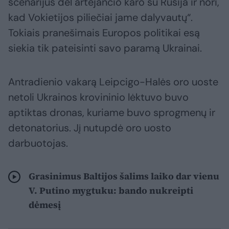
scenarijus dėl artėjančio karo su Rusija ir nori,
kad Vokietijos piliečiai jame dalyvautų“.
Tokiais pranešimais Europos politikai esą
siekia tik pateisinti savo paramą Ukrainai.
Antradienio vakarą Leipcigo-Halės oro uoste
netoli Ukrainos krovininio lėktuvo buvo
aptiktas dronas, kuriame buvo sprogmenų ir
detonatorius. Jį nutupdė oro uosto
darbuotojas.
Grasinimus Baltijos šalims laiko dar vienu
V. Putino mygtuku: bando nukreipti
dėmesį