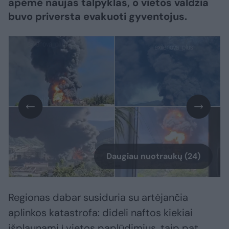
apėmė naujas talpyklas, o vietos valdžia
buvo priversta evakuoti gyventojus.
Daugiau nuotraukų (24)
Regionas dabar susiduria su artėjančia
aplinkos katastrofa: dideli naftos kiekiai
išplaunami į vietos paplūdimius, taip pat