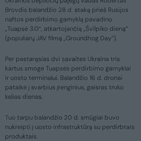
Ukrainos bepiločių pajėgų vadas Robertas
Brovdis balandžio 28 d. ataką prieš Rusijos
naftos perdirbimo gamyklą pavadino
„Tuapsė 3.0“, atkartojančią „Švilpiko dieną“
(populiarų JAV filmą „Groundhog Day“).
Per pastarąsias dvi savaites Ukraina tris
kartus smogė Tuapsės perdirbimo gamyklai
ir uosto terminalui. Balandžio 16 d. dronai
pataikė į svarbius įrenginius, gaisras truko
kelias dienas.
Tuo tarpu balandžio 20 d. smūgiai buvo
nukreipti į uosto infrastruktūrą su perdirbtais
produktais.