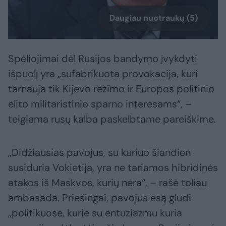
Daugiau nuotraukų (5)
Spėliojimai dėl Rusijos bandymo įvykdyti
išpuolį yra „sufabrikuota provokacija, kuri
tarnauja tik Kijevo režimo ir Europos politinio
elito militaristinio sparno interesams“, –
teigiama rusų kalba paskelbtame pareiškime.
„Didžiausias pavojus, su kuriuo šiandien
susiduria Vokietija, yra ne tariamos hibridinės
atakos iš Maskvos, kurių nėra“, – rašė toliau
ambasada. Priešingai, pavojus esą glūdi
„politikuose, kurie su entuziazmu kuria