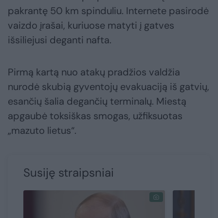
pakrantę 50 km spinduliu. Internete pasirodė
vaizdo įrašai, kuriuose matyti į gatves
išsiliejusi deganti nafta.
Pirmą kartą nuo atakų pradžios valdžia
nurodė skubią gyventojų evakuaciją iš gatvių,
esančių šalia degančių terminalų. Miestą
apgaubė toksiškas smogas, užfiksuotas
„mazuto lietus“.
Susiję straipsniai