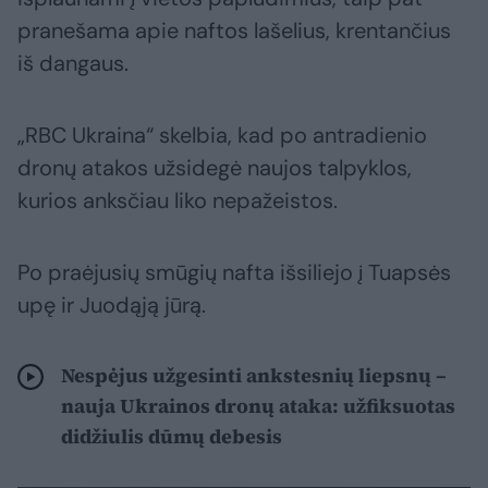
pranešama apie naftos lašelius, krentančius
iš dangaus.
„RBC Ukraina“ skelbia, kad po antradienio
dronų atakos užsidegė naujos talpyklos,
kurios anksčiau liko nepažeistos.
Po praėjusių smūgių nafta išsiliejo į Tuapsės
upę ir Juodąją jūrą.
Nespėjus užgesinti ankstesnių liepsnų –
nauja Ukrainos dronų ataka: užfiksuotas
didžiulis dūmų debesis