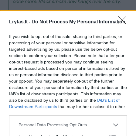
once more. Black smoke now hangs over the city.
Residents from nearby streets are being evacuated.
The plant has… pic.twitter.com/b67dYn62cY — Kyrylo
Lrytas.lt -
Do Not Process My Personal Information
Shevchenko (@KShevchenkoReal) April 28, 2026
If you wish to opt-out of the sale, sharing to third parties, or
processing of your personal or sensitive information for
Nepriklausomas Rusijos leidinys
targeted advertising by us, please use the below opt-out
„Agentstvo.Novosti“, remdamasis ekologu,
section to confirm your selection. Please note that after your
opt-out request is processed you may continue seeing
pranešė, kad užterštumas, atrodo, yra žalios
interest-based ads based on personal information utilized by
naftos ir kitų naftos produktų mišinys.
us or personal information disclosed to third parties prior to
your opt-out. You may separately opt-out of the further
disclosure of your personal information by third parties on the
Tuo tarpu dėl gaisro kilęs smogas sukėlė
IAB’s list of downstream participants. This information may
also be disclosed by us to third parties on the
IAB’s List of
„mazuto lietų“ ir užteršė dirvožemį.
Downstream Participants
that may further disclose it to other
third parties.
Dėl gaisro plitimo grėsmės Tuapsės miesto
Personal Data Processing Opt Outs
administracija balandžio 28 d. paskelbė