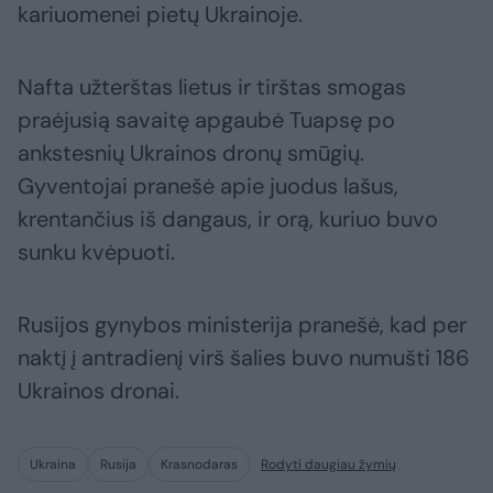
kariuomenei pietų Ukrainoje.
Nafta užterštas lietus ir tirštas smogas
praėjusią savaitę apgaubė Tuapsę po
ankstesnių Ukrainos dronų smūgių.
Gyventojai pranešė apie juodus lašus,
krentančius iš dangaus, ir orą, kuriuo buvo
sunku kvėpuoti.
Rusijos gynybos ministerija pranešė, kad per
naktį į antradienį virš šalies buvo numušti 186
Ukrainos dronai.
Ukraina
Rusija
Krasnodaras
Rodyti daugiau žymių