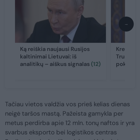
→
Ką reiškia naujausi Rusijos
Kremlius
kaltinimai Lietuvai: iš
Trumpo 
analitikų – aiškus signalas
(12)
pokalbiu
Tačiau vietos valdžia vos prieš kelias dienas
neigė taršos mastą. Pažeista gamykla per
metus perdirba apie 12 mln. tonų naftos ir yra
svarbus eksporto bei logistikos centras