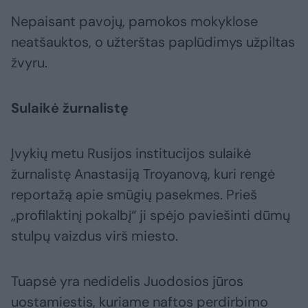
Nepaisant pavojų, pamokos mokyklose
neatšauktos, o užterštas paplūdimys užpiltas
žvyru.
Sulaikė žurnalistę
Įvykių metu Rusijos institucijos sulaikė
žurnalistę Anastasiją Troyanovą, kuri rengė
reportažą apie smūgių pasekmes. Prieš
„profilaktinį pokalbį“ ji spėjo paviešinti dūmų
stulpų vaizdus virš miesto.
Tuapsė yra nedidelis Juodosios jūros
uostamiestis, kuriame naftos perdirbimo