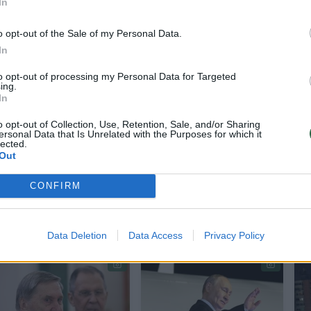
In
s forume karo poveikis jaučiamas visa jėga, nors
o opt-out of the Sale of my Personal Data.
In
a nė karto nepaminėta.
to opt-out of processing my Personal Data for Targeted
ing.
In
baigsis, ar mūsų laukia kur kas sudėtingesnė ateiti
 dalyvis, kalbėjęs anonimiškumo sąlygomis.
o opt-out of Collection, Use, Retention, Sale, and/or Sharing
ersonal Data that Is Unrelated with the Purposes for which it
lected.
Out
savo valdymo metų užtikrino didžiulį gerovės aug
CONFIRM
Data Deletion
Data Access
Privacy Policy