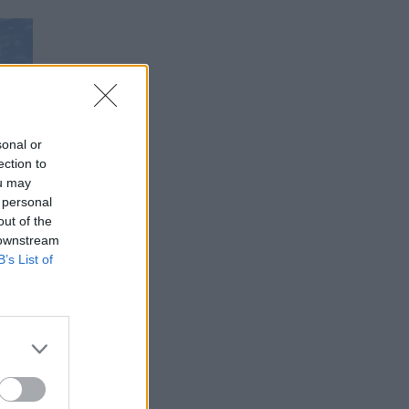
sonal or
ection to
ou may
 personal
out of the
 downstream
B’s List of