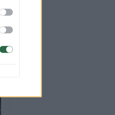
s?“
imą.