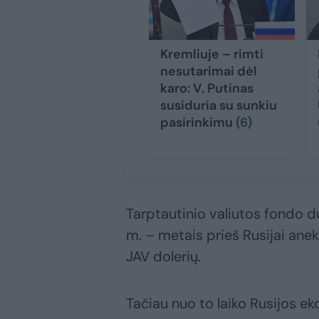
Kremliuje – rimti
nesutarimai dėl
karo: V. Putinas
susiduria su sunkiu
pasirinkimu
(6)
Tarptautinio valiutos fondo 
m. – metais prieš Rusijai anek
JAV dolerių.
Tačiau nuo to laiko Rusijos e