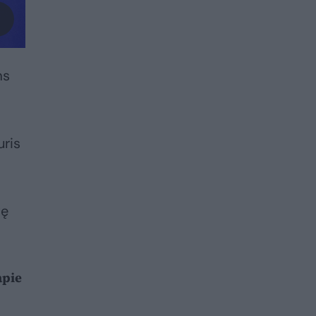
ms
uris
tę
apie