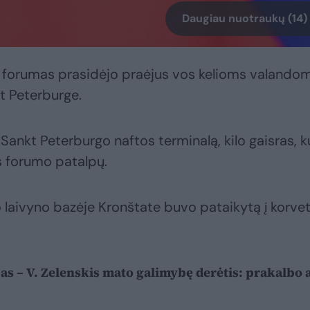
Daugiau nuotraukų (14)
jų forumas prasidėjo praėjus vos kelioms valando
t Peterburge.
ankt Peterburgo naftos terminalą, kilo gaisras, k
 forumo patalpų.
io laivyno bazėje Kronštate buvo pataikytą į korve
as – V. Zelenskis mato galimybę derėtis: prakalbo 