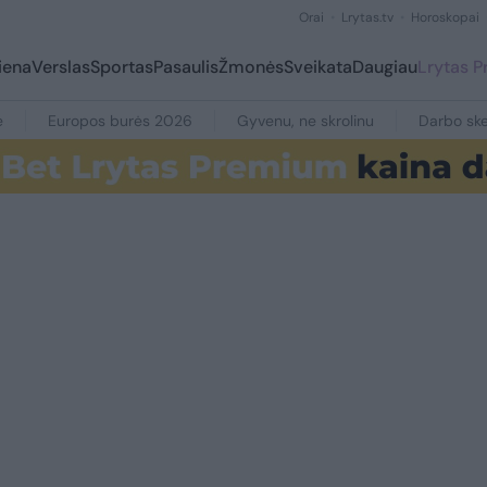
Orai
Lrytas.tv
Horoskopai
iena
Verslas
Sportas
Pasaulis
Žmonės
Sveikata
Daugiau
Lrytas 
e
Europos burės 2026
Gyvenu, ne skrolinu
Darbo ske