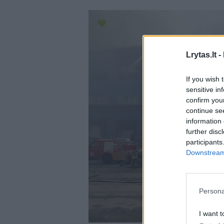
Lrytas.lt -
If you wish 
sensitive in
confirm you
continue se
information 
further disc
participants
Downstream 
Persona
I want t