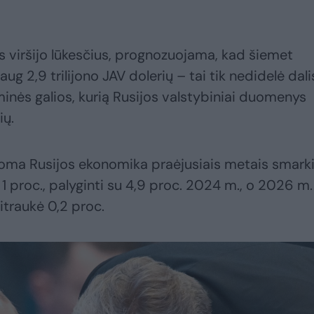
 viršijo lūkesčius, prognozuojama, kad šiemet
 2,9 trilijono JAV dolerių – tai tik nedidelė dali
nės galios, kurią Rusijos valstybiniai duomenys
ių.
soma Rusijos ekonomika praėjusiais metais smarki
1 proc., palyginti su 4,9 proc. 2024 m., o 2026 m.
itraukė 0,2 proc.