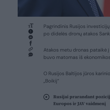
Pagrindinis Rusijos investici
po didelės dronų atakos Sank
Atakos metu dronas pataikė į S
buvo matomas iš ekonomikos
O Rusijos Baltijos jūros karin
„Boikij“
Rusijai prarandant pozicij
Europos ir JAV vaidmenį