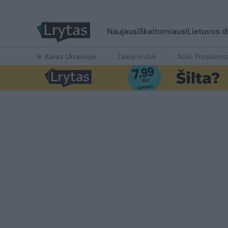
Naujausi
Skaitomiausi
Lietuvos d
Karas Ukrainoje
Žalioji erdvė
Ačiū, Prezident