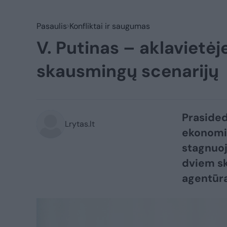
Pasaulis
Konfliktai ir saugumas
V. Putinas – aklavietėje
skausmingų scenarijų
Prasided
Lrytas.lt
ekonomik
stagnuoj
dviem sk
agentūra