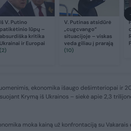
Iš V. Putino
V. Putinas atsidūrė
patikėtinio lūpų –
„cugcvango“
absurdiška kritika
situacijoje – viskas
Ukrainai ir Europai
veda giliau į prarają
(2)
(10)
duomenimis, ekonomika išaugo dešimteriopai ir 2
suojant Krymą iš Ukrainos – siekė apie 2,3 trilijo
konomika moka kainą už konfrontaciją su Vakarais 