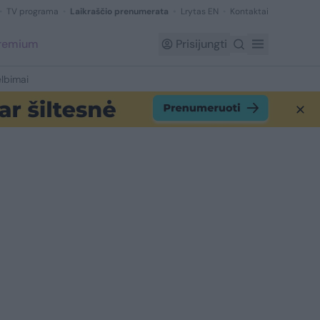
TV programa
Laikraščio prenumerata
Lrytas EN
Kontaktai
Premium
Prisijungti
lbimai