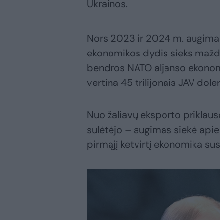
Ukrainos.
Nors 2023 ir 2024 m. augimas
ekonomikos dydis sieks maždaug
bendros NATO aljanso ekonomi
vertina 45 trilijonais JAV doler
Nuo žaliavų eksporto priklau
sulėtėjo – augimas siekė apie 
pirmąjį ketvirtį ekonomika sus