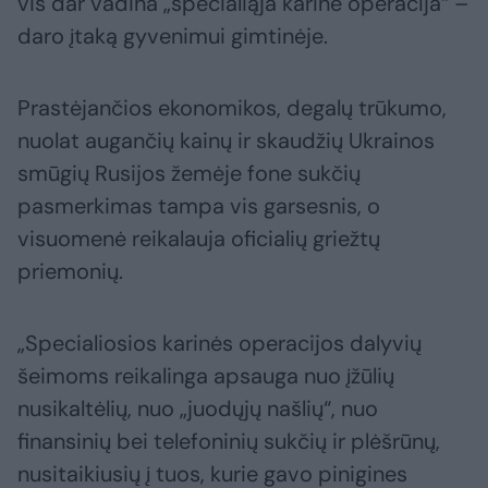
vis dar vadina „specialiąja karine operacija“ –
daro įtaką gyvenimui gimtinėje.
Prastėjančios ekonomikos, degalų trūkumo,
nuolat augančių kainų ir skaudžių Ukrainos
smūgių Rusijos žemėje fone sukčių
pasmerkimas tampa vis garsesnis, o
visuomenė reikalauja oficialių griežtų
priemonių.
„Specialiosios karinės operacijos dalyvių
šeimoms reikalinga apsauga nuo įžūlių
nusikaltėlių, nuo „juodųjų našlių“, nuo
finansinių bei telefoninių sukčių ir plėšrūnų,
nusitaikiusių į tuos, kurie gavo pinigines