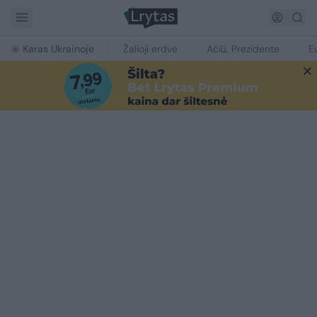
Karas Ukrainoje
Žalioji erdvė
Ačiū, Prezidente
E