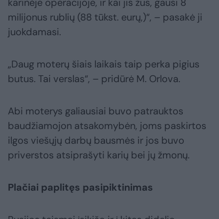
karinėje operacijoje, ir kai jis žus, gausi 8
milijonus rublių (88 tūkst. eurų,)“, – pasakė ji
juokdamasi.
„Daug moterų šiais laikais taip perka pigius
butus. Tai verslas“, – pridūrė M. Orlova.
Abi moterys galiausiai buvo patrauktos
baudžiamojon atsakomybėn, joms paskirtos
ilgos viešųjų darbų bausmės ir jos buvo
priverstos atsiprašyti karių bei jų žmonų.
Plačiai paplitęs pasipiktinimas