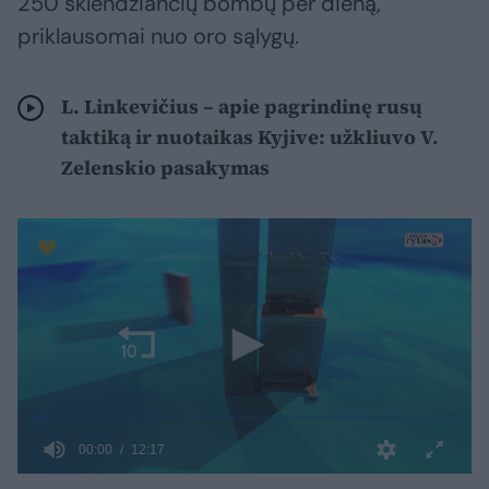
250 sklendžiančių bombų per dieną,
priklausomai nuo oro sąlygų.
L. Linkevičius – apie pagrindinę rusų
taktiką ir nuotaikas Kyjive: užkliuvo V.
Zelenskio pasakymas