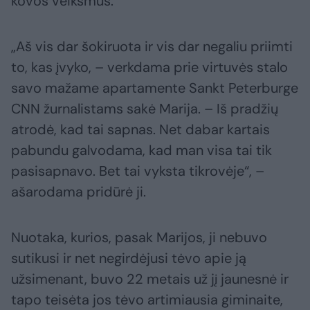
kovos veiksmus.
„Aš vis dar šokiruota ir vis dar negaliu priimti
to, kas įvyko, – verkdama prie virtuvės stalo
savo mažame apartamente Sankt Peterburge
CNN žurnalistams sakė Marija. – Iš pradžių
atrodė, kad tai sapnas. Net dabar kartais
pabundu galvodama, kad man visa tai tik
pasisapnavo. Bet tai vyksta tikrovėje“, –
ašarodama pridūrė ji.
Nuotaka, kurios, pasak Marijos, ji nebuvo
sutikusi ir net negirdėjusi tėvo apie ją
užsimenant, buvo 22 metais už jį jaunesnė ir
tapo teisėta jos tėvo artimiausia giminaite,