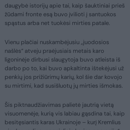
daugybė istorijų apie tai, kaip šauktiniai prieš
žūdami fronte esą buvo įvilioti į santuokos
spąstus arba net tuokėsi mirties patale.
Vienu plačiai nuskambėjusiu „juodosios
našlės“ atveju praėjusiais metais karo
ligoninėje dirbusi slaugytoja buvo atleista iš
darbo po to, kai buvo apkaltinta ištekėjusi už
penkių jos prižiūrimų karių, kol šie dar kovojo
su mirtimi, kad susišluotų jų mirties išmokas.
Šis piktnaudžiavimas palietė jautrią vietą
visuomenėje, kurią vis labiau gąsdina tai, kaip
besitęsiantis karas Ukrainoje – kurį Kremlius