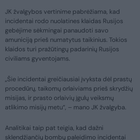
JK žvalgybos vertinime pabrėžiama, kad
incidentai rodo nuolatines klaidas Rusijos
gebėjime sėkmingai panaudoti savo
amuniciją prieš numatytus taikinius. Tokios
klaidos turi pražūtingų padarinių Rusijos
civiliams gyventojams.
„Šie incidentai greičiausiai įvyksta dėl prastų
procedūrų, taikomų orlaiviams prieš skrydžių
misijas, ir prasto orlaivių įgulų veiksmų
atlikimo misijų metu“, – mano JK žvalgyba.
Analitikai taip pat teigia, kad dažni
sklendžiančių bombų paleidimo incidentai