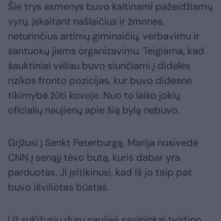
Šie trys asmenys buvo kaltinami pažeidžiamų
vyrų, įskaitant našlaičius ir žmones,
neturinčius artimų giminaičių, verbavimu ir
santuokų jiems organizavimu. Teigiama, kad
šauktiniai vėliau buvo siunčiami į didelės
rizikos fronto pozicijas, kur buvo didesnė
tikimybė žūti kovoje. Nuo to laiko jokių
oficialių naujienų apie šią bylą nebuvo.
Grįžusi į Sankt Peterburgą, Marija nusivedė
CNN į senąjį tėvo butą, kuris dabar yra
parduotas. Ji įsitikinusi, kad iš jo taip pat
buvo išviliotas būstas.
Už sulūžusių durų naujieji savininkai tvirtino,