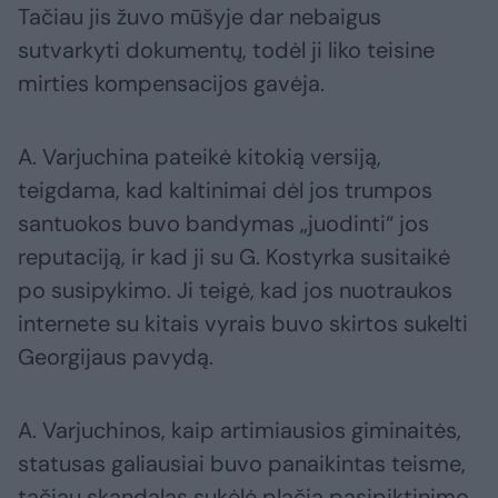
Tačiau jis žuvo mūšyje dar nebaigus
sutvarkyti dokumentų, todėl ji liko teisine
mirties kompensacijos gavėja.
A. Varjuchina pateikė kitokią versiją,
teigdama, kad kaltinimai dėl jos trumpos
santuokos buvo bandymas „juodinti“ jos
reputaciją, ir kad ji su G. Kostyrka susitaikė
po susipykimo. Ji teigė, kad jos nuotraukos
internete su kitais vyrais buvo skirtos sukelti
Georgijaus pavydą.
A. Varjuchinos, kaip artimiausios giminaitės,
statusas galiausiai buvo panaikintas teisme,
tačiau skandalas sukėlė plačią pasipiktinimo