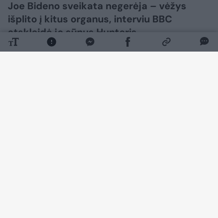
Joe Bideno sveikata negerėja – vėžys
išplito į kitus organus, interviu BBC
atskleidė jo sūnus Hunteris.
Daugiau nuotraukų (5)
J. Bidenas apie jam diagnozuotą agresyvią