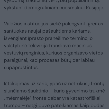
vykdomą tradicinių vertybių populiarinimą,
vykstant demografiniam nuosmukiui Rusijoje.
Valdžios institucijos siekė palengvinti greitas
santuokas naujai pašauktiems kariams,
išvengiant įprasto pranešimo termino, o
valstybinė televizija transliavo masinius
vestuvių renginius, kuriuos organizavo vietos
pareigūnai, kad procesas būtų dar labiau
supaprastintas.
Ištekėjimas už kario, ypač už netrukus į frontą
siunčiamo šauktinio – kurio gyvenimo trukmė
„mėsmalėje“ fronte dabar yra katastrofiškai
trumpa – netgi buvo pateikiamas kaip būdas