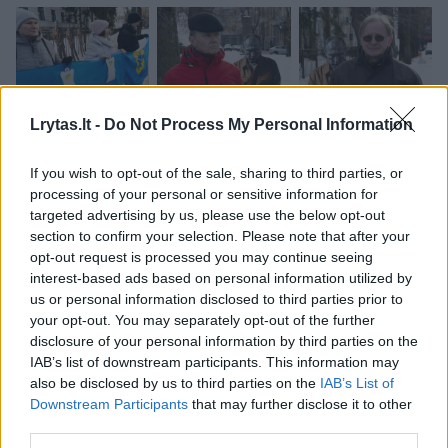
Lrytas.lt -
Do Not Process My Personal Information
If you wish to opt-out of the sale, sharing to third parties, or
processing of your personal or sensitive information for
targeted advertising by us, please use the below opt-out
section to confirm your selection. Please note that after your
Kai Rusijos karys žūsta mūšyje, jo artimiausi
opt-out request is processed you may continue seeing
giminaičiai gauna vienkartines išmokas iš
interest-based ads based on personal information utilized by
us or personal information disclosed to third parties prior to
kariuomenės, prasidedančias nuo 5 milijonų
your opt-out. You may separately opt-out of the further
rublių (daugiau kaip 55 tūkst. eurų) –
disclosure of your personal information by third parties on the
kompensaciją, skirtą užtikrinti šauktinius, kad
IAB’s list of downstream participants. This information may
also be disclosed by us to third parties on the
IAB’s List of
jei – ir dažnai kada – įvyks blogiausia, jų
Downstream Participants
that may further disclose it to other
artimaisiais bus pasirūpinta.
third parties.