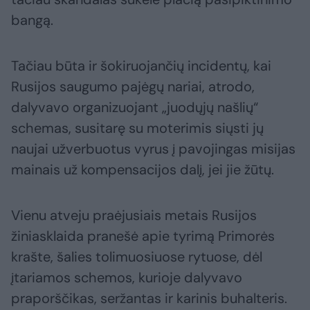
bangą.
Tačiau būta ir šokiruojančių incidentų, kai
Rusijos saugumo pajėgų nariai, atrodo,
dalyvavo organizuojant „juodųjų našlių“
schemas, susitarę su moterimis siųsti jų
naujai užverbuotus vyrus į pavojingas misijas
mainais už kompensacijos dalį, jei jie žūtų.
Vienu atveju praėjusiais metais Rusijos
žiniasklaida pranešė apie tyrimą Primorės
krašte, šalies tolimuosiuose rytuose, dėl
įtariamos schemos, kurioje dalyvavo
praporščikas, seržantas ir karinis buhalteris.