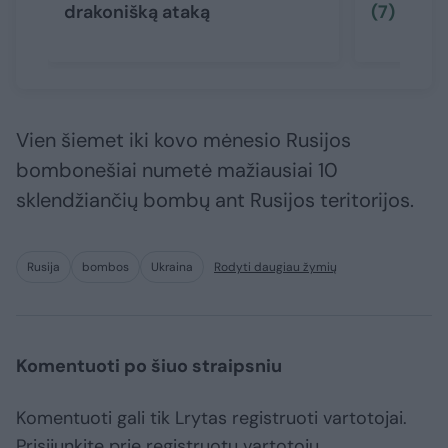
drakonišką ataką
(7)
Vien šiemet iki kovo mėnesio Rusijos
bombonešiai numetė mažiausiai 10
sklendžiančių bombų ant Rusijos teritorijos.
Rusija
bombos
Ukraina
Rodyti daugiau žymių
Komentuoti po šiuo straipsniu
Komentuoti gali tik Lrytas registruoti vartotojai.
Prisijunkite prie registruotų vartotojų