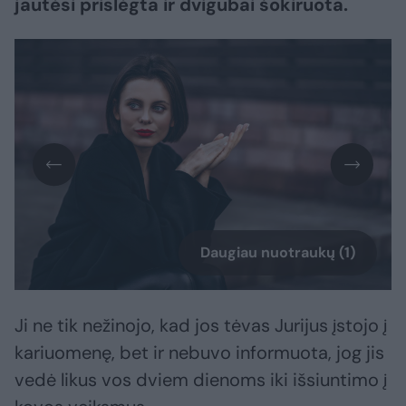
jautėsi prislėgta ir dvigubai šokiruota.
Daugiau nuotraukų (1)
Ji ne tik nežinojo, kad jos tėvas Jurijus įstojo į
kariuomenę, bet ir nebuvo informuota, jog jis
vedė likus vos dviem dienoms iki išsiuntimo į