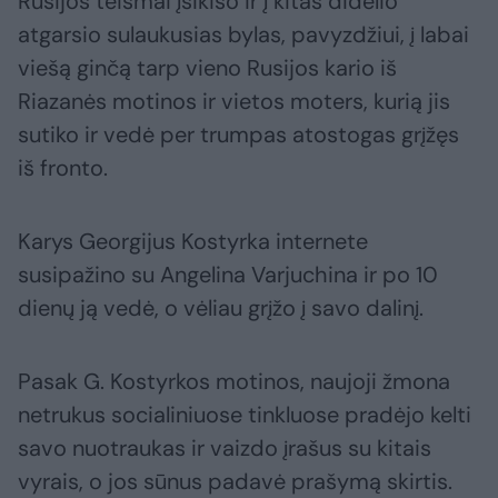
Rusijos teismai įsikišo ir į kitas didelio
atgarsio sulaukusias bylas, pavyzdžiui, į labai
viešą ginčą tarp vieno Rusijos kario iš
Riazanės motinos ir vietos moters, kurią jis
sutiko ir vedė per trumpas atostogas grįžęs
iš fronto.
Karys Georgijus Kostyrka internete
susipažino su Angelina Varjuchina ir po 10
dienų ją vedė, o vėliau grįžo į savo dalinį.
Pasak G. Kostyrkos motinos, naujoji žmona
netrukus socialiniuose tinkluose pradėjo kelti
savo nuotraukas ir vaizdo įrašus su kitais
vyrais, o jos sūnus padavė prašymą skirtis.