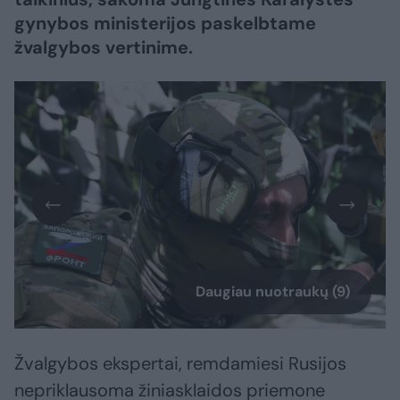
gynybos ministerijos paskelbtame
žvalgybos vertinime.
Daugiau nuotraukų (9)
Žvalgybos ekspertai, remdamiesi Rusijos
nepriklausoma žiniasklaidos priemone