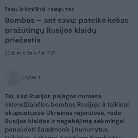
Pasaulis
Konfliktai ir saugumas
Bombos – ant savų: pateikė kelias
pražūtingų Rusijos klaidų
priežastis
2026 m. birželio 7 d. 17:27
Lrytas.lt
Tai, kad Rusijos pajėgos numeta
sklendžiančias bombas Rusijoje ir laikinai
okupuotuose Ukrainos rajonuose, rodo
Rusijos klaidas ir negebėjimą sėkmingai
panaudoti šaudmenis į numatytus
taikinius, sakoma Jungtinės Karalystės