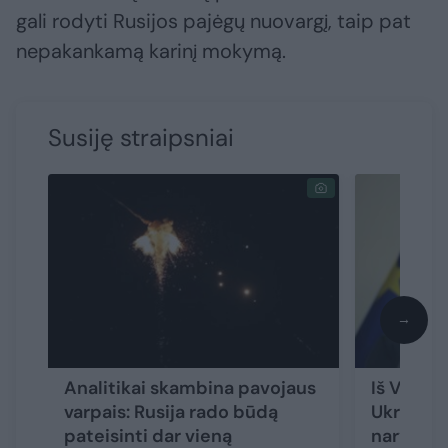
gali rodyti Rusijos pajėgų nuovargį, taip pat
nepakankamą karinį mokymą.
Susiję straipsniai
→
Analitikai skambina pavojaus
Iš Vengri
varpais: Rusija rado būdą
Ukrainai:
pateisinti dar vieną
narystės