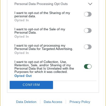
Personal Data Processing Opt Outs
Tačiau Rusijoje didėja susirūpinimas, kad šia
I want to opt-out of the Sharing of my
išmoka vis dažniau naudojasi beširdės
personal data.
Opted In
sukčiautojos, kurias Rusijos pareigūnai ir
I want to opt-out of the Sale of my
valstybinė žiniasklaida vadina „juodosiomis
Personal Data.
Opted In
našlėmis“. Jos įvilioja pažeidžiamus vyrus į
fiktyvias santuokas prieš išlydėdamos juos į
I want to opt-out of processing my
Personal Data for Targeted Advertising.
karą, o vėliau, jei jų naujieji vyrai žūsta,
Opted In
reikalauja kompensacijos, palikdamos kitus
I want to opt-out of Collection, Use,
Retention, Sale, and/or Sharing of my
gimines be nieko.
Personal Data that Is Unrelated with the
Purposes for which it was collected.
Opted Out
CONFIRM
Susiję straipsniai
Data Deletion
Data Access
Privacy Policy