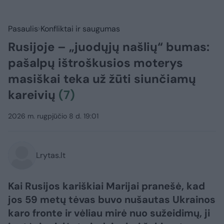
Pasaulis
Konfliktai ir saugumas
Rusijoje – „juodųjų našlių“ bumas:
pašalpų ištroškusios moterys
masiškai teka už žūti siunčiamų
kareivių
(7)
2026 m. rugpjūčio 8 d. 19:01
Lrytas.lt
Kai Rusijos kariškiai Marijai pranešė, kad
jos 59 metų tėvas buvo nušautas Ukrainos
karo fronte ir vėliau mirė nuo sužeidimų, ji