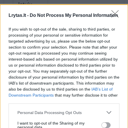
latvių
alpinistų
Lrytas.lt -
Do Not Process My Personal Information
kūnų
paieškos
If you wish to opt-out of the sale, sharing to third parties, or
ir
processing of your personal or sensitive information for
nukėlimo
targeted advertising by us, please use the below opt-out
operacija
section to confirm your selection. Please note that after your
opt-out request is processed you may continue seeing
interest-based ads based on personal information utilized by
us or personal information disclosed to third parties prior to
your opt-out. You may separately opt-out of the further
disclosure of your personal information by third parties on the
Karinis sraigtasparnis Mi-17 gali skraidinti iki
IAB’s list of downstream participants. This information may
36 visiškai aprūpintų karių.
also be disclosed by us to third parties on the
IAB’s List of
Downstream Participants
that may further disclose it to other
third parties.
Avarija įvyko tuo metu, kai sekmadienį
Personal Data Processing Opt Outs
prasidėję smurtiniai protestai toliau vyko
didžiuosiuose regiono miestuose. Patvirtinta,
I want to opt-out of the Sharing of my
personal data.