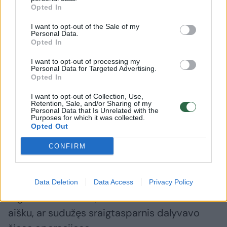
kad saugumo pajėgoms malšinant protestus,
Opted In
į kuriuos renkasi vis daugiau demonstrantų,
I want to opt-out of the Sale of my
Personal Data.
žuvo 14 žmonių.
Opted In
I want to opt-out of processing my
Personal Data for Targeted Advertising.
Neramumus sukėlė vietos visuomenės
Opted In
politinio judėjimo, kuris penktadienį prieš
I want to opt-out of Collection, Use,
planuojamas demonstracijas buvo
Retention, Sale, and/or Sharing of my
Personal Data that Is Unrelated with the
paskelbtas teroristine grupuote,
Purposes for which it was collected.
Opted Out
uždraudimas.
CONFIRM
Kariniai sraigtasparniai buvo dislokuoti
protestams Muzafarabade ir kituose
Data Deletion
Data Access
Privacy Policy
regionuose stebėti, tačiau nebuvo iš karto
aišku, ar sudužęs sraigtasparnis dalyvavo