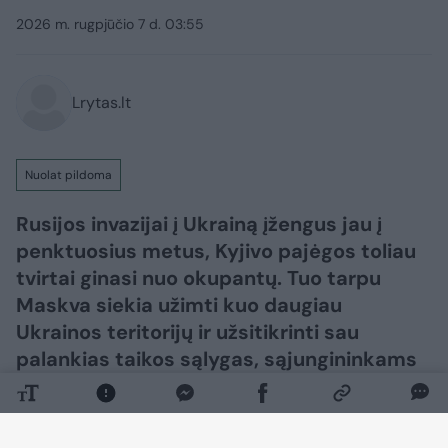
2026 m. rugpjūčio 7 d. 03:55
Lrytas.lt
Nuolat pildoma
Rusijos invazijai į Ukrainą įžengus jau į
penktuosius metus, Kyjivo pajėgos toliau
tvirtai ginasi nuo okupantų. Tuo tarpu
Maskva siekia užimti kuo daugiau
Ukrainos teritorijų ir užsitikrinti sau
palankias taikos sąlygas, sąjungininkams
siekiant skubiai užbaigti karą.​​​​​​​​​​​​​​​​​​​​​​​​​​​