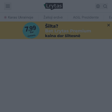
Karas Ukrainoje
Žalioji erdvė
Ačiū, Prezidente
E