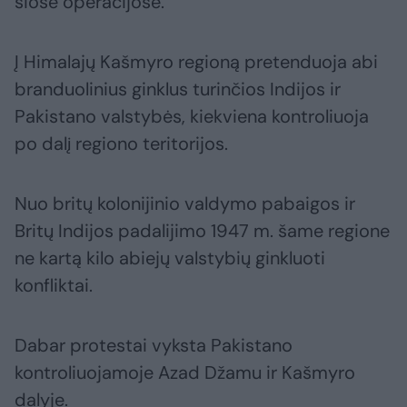
šiose operacijose.
Į Himalajų Kašmyro regioną pretenduoja abi
branduolinius ginklus turinčios Indijos ir
Pakistano valstybės, kiekviena kontroliuoja
po dalį regiono teritorijos.
Nuo britų kolonijinio valdymo pabaigos ir
Britų Indijos padalijimo 1947 m. šame regione
ne kartą kilo abiejų valstybių ginkluoti
konfliktai.
Dabar protestai vyksta Pakistano
kontroliuojamoje Azad Džamu ir Kašmyro
dalyje.