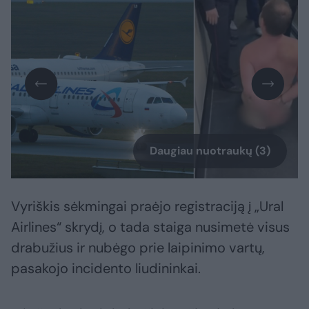
Daugiau nuotraukų (3)
Vyriškis sėkmingai praėjo registraciją į „Ural
Airlines“ skrydį, o tada staiga nusimetė visus
drabužius ir nubėgo prie laipinimo vartų,
pasakojo incidento liudininkai.