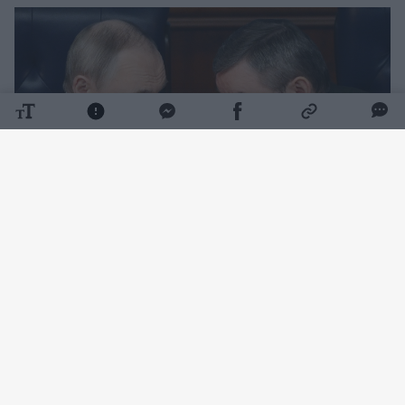
Daugiau nuotraukų (11)
Leidinys „The Wall Street Journal“ atkreipė
dėmesį, kad Rusijos kariuomenės veržimasis
šią vasarą sulėtėjo iki mažiausio tempo per
kelerius metus.