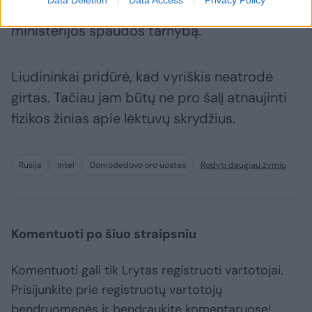
Data Deletion
Data Access
Privacy Policy
Maskvos regione“,– informavo Vidaus reikalų
ministerijos spaudos tarnybą.
Liudininkai pridūrė, kad vyriškis neatrodė
girtas. Tačiau jam būtų ne pro šalį atnaujinti
fizikos žinias apie lėktuvų skrydžius.
Rusija
Intel
Domodedovo oro uostas
Rodyti daugiau žymių
Komentuoti po šiuo straipsniu
Komentuoti gali tik Lrytas registruoti vartotojai.
Prisijunkite prie registruotų vartotojų
bendruomenės ir bendraukite komentaruose!