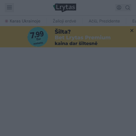
Karas Ukrainoje
Žalioji erdvė
Ačiū, Prezidente
E