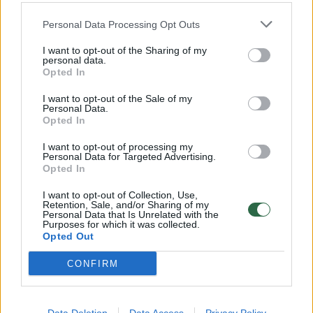
Personal Data Processing Opt Outs
I want to opt-out of the Sharing of my
personal data.
Opted In
Pričiupus girtą pilotą,
Skrydį pr
I want to opt-out of the Sale of my
Personal Data.
Japonijos avialinijos prieš
uodega a
Opted In
skrydžius tikrins visų pilotų
taką
I want to opt-out of processing my
blaivumą
Personal Data for Targeted Advertising.
Opted In
I want to opt-out of Collection, Use,
Retention, Sale, and/or Sharing of my
Personal Data that Is Unrelated with the
Purposes for which it was collected.
„Po to, kai policija sulaikė pažeidėją, jis buvo
Opted Out
nuvestas į oro uosto medicinos kabinetą, o
CONFIRM
vėliau hospitalizuotas medicinos įstaigoje.
Pažeidėjas yra kilęs iš Jakutsko, bet gyvena