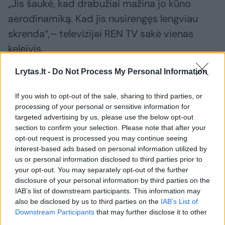
„Jis šaukė, kad drabužiai mažina jo kūno
aerodinamiką. Kad jis nusirengęs lengviau
skrenda“,– televizijai REN TV sakė vienas
keleivis.
Lrytas.lt -
Do Not Process My Personal Information
Visgi nuogalius taip ir neįlipo į lėktuvą, turėjusį
jį nuskraidinti į Krymą: jį sulaikė oro uosto
If you wish to opt-out of the sale, sharing to third parties, or
processing of your personal or sensitive information for
apsaugos darbuotojai. Tada vyras buvo
targeted advertising by us, please use the below opt-out
perduotas policijos pareigūnams.
section to confirm your selection. Please note that after your
opt-out request is processed you may continue seeing
interest-based ads based on personal information utilized by
us or personal information disclosed to third parties prior to
Susiję straipsniai
your opt-out. You may separately opt-out of the further
disclosure of your personal information by third parties on the
IAB’s list of downstream participants. This information may
also be disclosed by us to third parties on the
IAB’s List of
Downstream Participants
that may further disclose it to other
third parties.