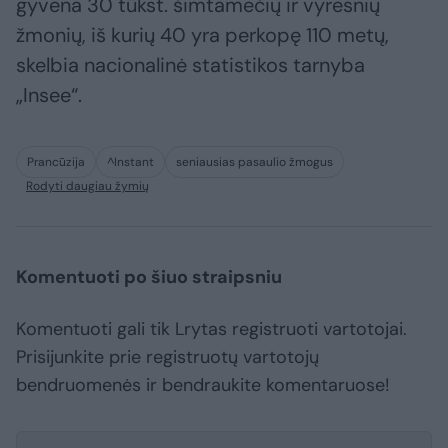
gyvena 30 tūkst. šimtamečių ir vyresnių
žmonių, iš kurių 40 yra perkopę 110 metų,
skelbia nacionalinė statistikos tarnyba
„Insee“.
Prancūzija
^Instant
seniausias pasaulio žmogus
Rodyti daugiau žymių
Komentuoti po šiuo straipsniu
Komentuoti gali tik Lrytas registruoti vartotojai.
Prisijunkite prie registruotų vartotojų
bendruomenės ir bendraukite komentaruose!