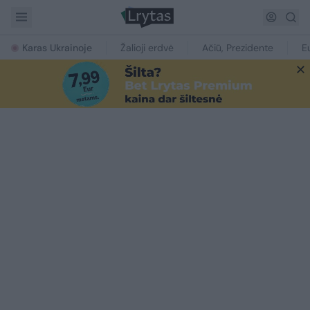
Karas Ukrainoje
Žalioji erdvė
Ačiū, Prezidente
E