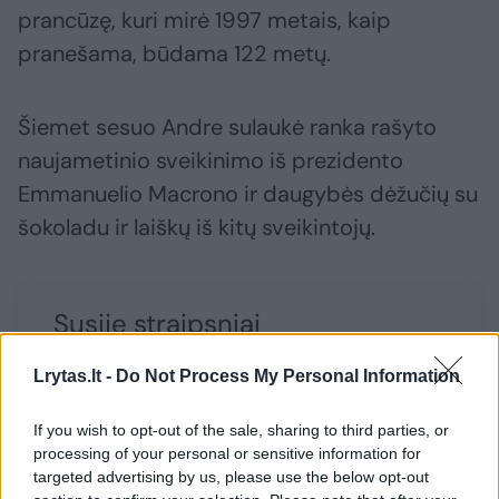
prancūzę, kuri mirė 1997 metais, kaip
pranešama, būdama 122 metų.
Šiemet sesuo Andre sulaukė ranka rašyto
naujametinio sveikinimo iš prezidento
Emmanuelio Macrono ir daugybės dėžučių su
šokoladu ir laiškų iš kitų sveikintojų.
Susiję straipsniai
Lrytas.lt -
Do Not Process My Personal Information
If you wish to opt-out of the sale, sharing to third parties, or
processing of your personal or sensitive information for
targeted advertising by us, please use the below opt-out