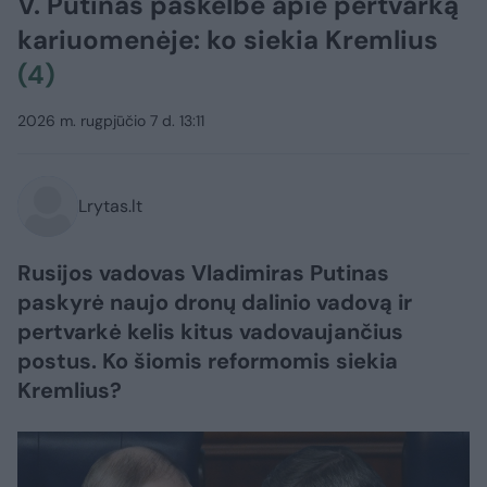
V. Putinas paskelbė apie pertvarką
kariuomenėje: ko siekia Kremlius
(4)
2026 m. rugpjūčio 7 d. 13:11
Lrytas.lt
Rusijos vadovas Vladimiras Putinas
paskyrė naujo dronų dalinio vadovą ir
pertvarkė kelis kitus vadovaujančius
postus. Ko šiomis reformomis siekia
Kremlius?