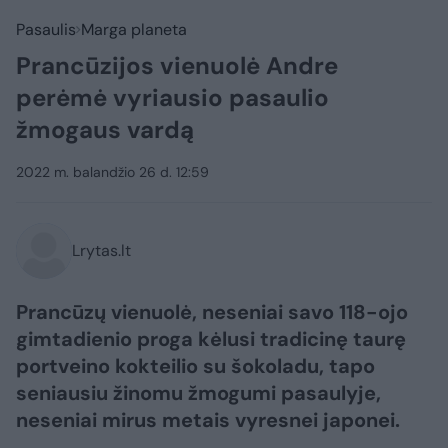
Pasaulis
Marga planeta
Prancūzijos vienuolė Andre
perėmė vyriausio pasaulio
žmogaus vardą
2022 m. balandžio 26 d. 12:59
Lrytas.lt
Prancūzų vienuolė, neseniai savo 118-ojo
gimtadienio proga kėlusi tradicinę taurę
portveino kokteilio su šokoladu, tapo
seniausiu žinomu žmogumi pasaulyje,
neseniai mirus metais vyresnei japonei.