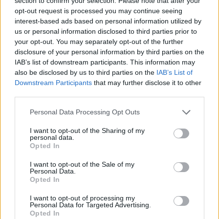
section to confirm your selection. Please note that after your
opt-out request is processed you may continue seeing
interest-based ads based on personal information utilized by
us or personal information disclosed to third parties prior to
your opt-out. You may separately opt-out of the further
Kembridžo universiteto
Japonijo
disclosure of your personal information by third parties on the
bibliotekai sugrąžinti dingę
pasaulio
IAB’s list of downstream participants. This information may
Charleso Darwino užrašai
broliai R
also be disclosed by us to third parties on the
IAB’s List of
skrydį l
Downstream Participants
that may further disclose it to other
third parties.
Personal Data Processing Opt Outs
I want to opt-out of the Sharing of my
personal data.
„Visada žavėjau savo išmintimi ir protu, bet
Opted In
dabar žmonėms tai rūpi mažiau, nes esu
I want to opt-out of the Sale of my
užsispyrėlė“, – juokaudama sakė ji interviu
Personal Data.
Opted In
naujienų agentūrai AFP savo 118-o
I want to opt-out of processing my
gimtadienio proga.
Personal Data for Targeted Advertising.
Opted In