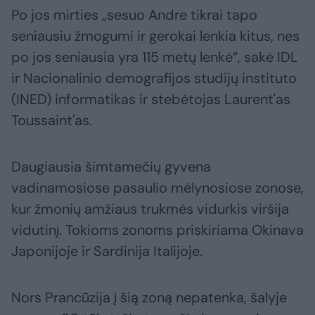
Po jos mirties „sesuo Andre tikrai tapo
seniausiu žmogumi ir gerokai lenkia kitus, nes
po jos seniausia yra 115 metų lenkė“, sakė IDL
ir Nacionalinio demografijos studijų instituto
(INED) informatikas ir stebėtojas Laurent'as
Toussaint'as.
Daugiausia šimtamečių gyvena
vadinamosiose pasaulio mėlynosiose zonose,
kur žmonių amžiaus trukmės vidurkis viršija
vidutinį. Tokioms zonoms priskiriama Okinava
Japonijoje ir Sardinija Italijoje.
Nors Prancūzija į šią zoną nepatenka, šalyje