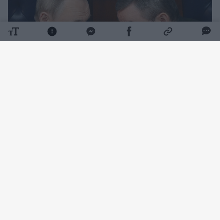
Daugiau nuotraukų (11)
Leidinys „The Wall Street Journal“ atkreipė
dėmesį, kad Rusijos kariuomenės veržimasis
šią vasarą sulėtėjo iki mažiausio tempo per
kelerius metus.
Karo tinklaraštininkai kritikavo kariuomenės