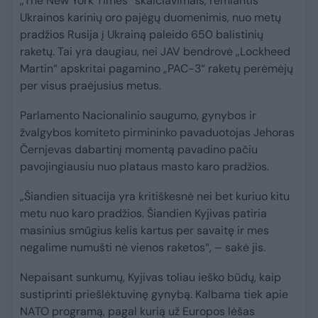
„The New York Times“ skaičiavimais, remiantis
Ukrainos karinių oro pajėgų duomenimis, nuo metų
pradžios Rusija į Ukrainą paleido 650 balistinių
raketų. Tai yra daugiau, nei JAV bendrovė „Lockheed
Martin“ apskritai pagamino „PAC-3“ raketų perėmėjų
per visus praėjusius metus.
Parlamento Nacionalinio saugumo, gynybos ir
žvalgybos komiteto pirmininko pavaduotojas Jehoras
Černjevas dabartinį momentą pavadino pačiu
pavojingiausiu nuo plataus masto karo pradžios.
„Šiandien situacija yra kritiškesnė nei bet kuriuo kitu
metu nuo karo pradžios. Šiandien Kyjivas patiria
masinius smūgius kelis kartus per savaitę ir mes
negalime numušti nė vienos raketos“, – sakė jis.
Nepaisant sunkumų, Kyjivas toliau ieško būdų, kaip
sustiprinti priešlėktuvinę gynybą. Kalbama tiek apie
NATO programą, pagal kurią už Europos lėšas