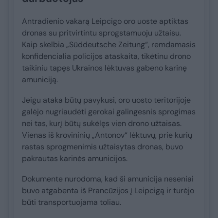
Antradienio vakarą Leipcigo oro uoste aptiktas
dronas su pritvirtintu sprogstamuoju užtaisu.
Kaip skelbia „Süddeutsche Zeitung“, remdamasis
konfidencialia policijos ataskaita, tikėtinu drono
taikiniu tapęs Ukrainos lėktuvas gabeno karinę
amuniciją.
Jeigu ataka būtų pavykusi, oro uosto teritorijoje
galėjo nugriaudėti gerokai galingesnis sprogimas
nei tas, kurį būtų sukėlęs vien drono užtaisas.
Vienas iš krovininių „Antonov“ lėktuvų, prie kurių
rastas sprogmenimis užtaisytas dronas, buvo
pakrautas karinės amunicijos.
Dokumente nurodoma, kad ši amunicija neseniai
buvo atgabenta iš Prancūzijos į Leipcigą ir turėjo
būti transportuojama toliau.