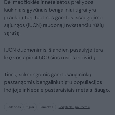
Dėl medžioklės ir neteisėtos prekybos
laukiniais gyvūnais bengaliniai tigrai yra
įtraukti į Tarptautinės gamtos išsaugojimo
sąjungos (IUCN) raudonąjį nykstančių rūšių
sąrašą.
IUCN duomenimis, šiandien pasaulyje tėra
likę vos apie 4 500 šios rūšies individų.
Tiesa, sėkmingomis gamtosaugininkų
pastangomis bengalinių tigrų populiacijos
Indijoje ir Nepale pastaraisiais metais išaugo.
Tailandas
tigrai
Bankokas
Rodyti daugiau žymių