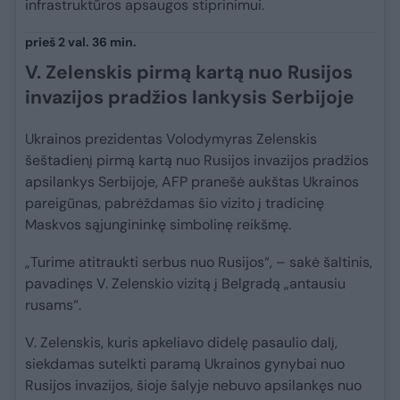
infrastruktūros apsaugos stiprinimui.
prieš 2 val. 36 min.
V. Zelenskis pirmą kartą nuo Rusijos
invazijos pradžios lankysis Serbijoje
Ukrainos prezidentas Volodymyras Zelenskis
šeštadienį pirmą kartą nuo Rusijos invazijos pradžios
apsilankys Serbijoje, AFP pranešė aukštas Ukrainos
pareigūnas, pabrėždamas šio vizito į tradicinę
Maskvos sąjungininkę simbolinę reikšmę.
„Turime atitraukti serbus nuo Rusijos“, – sakė šaltinis,
pavadinęs V. Zelenskio vizitą į Belgradą „antausiu
rusams“.
V. Zelenskis, kuris apkeliavo didelę pasaulio dalį,
siekdamas sutelkti paramą Ukrainos gynybai nuo
Rusijos invazijos, šioje šalyje nebuvo apsilankęs nuo