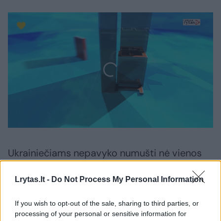
Ukrainiečiams nepavyko numušti nė vienos
Rusijos paleistos raketos.
Lrytas.lt -
Do Not Process My Personal Information
Kadangi Maskva intensyvina išpuolius,
If you wish to opt-out of the sale, sharing to third parties, or
Kyjivas prašo daugiau JAV gamybos „Patriot“
processing of your personal or sensitive information for