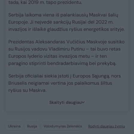
tada, kai 2019 m. tapo prezidentu.
Serbija laikoma viena iš palankiausių Maskvai šalių
Europoje. Ji neįvedė sankcijų Rusijai dėl 2022 m.
invazijos ir išlaikė glaudžius ryšius energetikos srityje.
Prezidentas Aleksandaras Vučičius Maskvoje susitiko
su Rusijos vadovu Vladimiru Putinu – tai buvo retas
Europos lyderio vizitas invazijos metu – ir ten
paragino stiprinti bendradarbiavimą bei prekybą.
Serbija oficialiai siekia įstoti į Europos Sąjungą, nors
Briuselis neigiamai vertina jos palaikomus šiltus
ryšius su Maskva.
Skaityti daugiau
Ukraina
Rusija
Volodymyras Zelenskis
Rodyti daugiau žymių