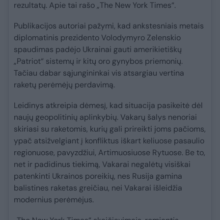
rezultatų. Apie tai rašo „The New York Times“.
Publikacijos autoriai pažymi, kad ankstesniais metais
diplomatinis prezidento Volodymyro Zelenskio
spaudimas padėjo Ukrainai gauti amerikietiškų
„Patriot“ sistemų ir kitų oro gynybos priemonių.
Tačiau dabar sąjungininkai vis atsargiau vertina
raketų perėmėjų perdavimą.
Leidinys atkreipia dėmesį, kad situacija pasikeitė dėl
naujų geopolitinių aplinkybių. Vakarų šalys nenoriai
skiriasi su raketomis, kurių gali prireikti joms pačioms,
ypač atsižvelgiant į konfliktus iškart keliuose pasaulio
regionuose, pavyzdžiui, Artimuosiuose Rytuose. Be to,
net ir padidinus tiekimą, Vakarai negalėtų visiškai
patenkinti Ukrainos poreikių, nes Rusija gamina
balistines raketas greičiau, nei Vakarai išleidžia
modernius perėmėjus.