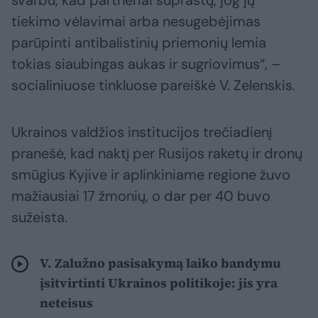
svarbu, kad partneriai suprastų, jog jų
tiekimo vėlavimai arba nesugebėjimas
parūpinti antibalistinių priemonių lemia
tokias siaubingas aukas ir sugriovimus“, –
socialiniuose tinkluose pareiškė V. Zelenskis.
Ukrainos valdžios institucijos trečiadienį
pranešė, kad naktį per Rusijos raketų ir dronų
smūgius Kyjive ir aplinkiniame regione žuvo
mažiausiai 17 žmonių, o dar per 40 buvo
sužeista.
V. Zalužno pasisakymą laiko bandymu
įsitvirtinti Ukrainos politikoje: jis yra
neteisus