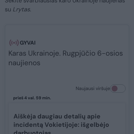
Sekite svarbiausias karo Ukrainoje naujienas
su
Lrytas
.​​​
GYVAI
Karas Ukrainoje. Rugpjūčio 6-osios
naujienos
Naujausi viršuje
prieš 4 val. 59 min.
Aiškėja daugiau detalių apie
incidentą Vokietijoje: išgelbėjo
darbuotojas