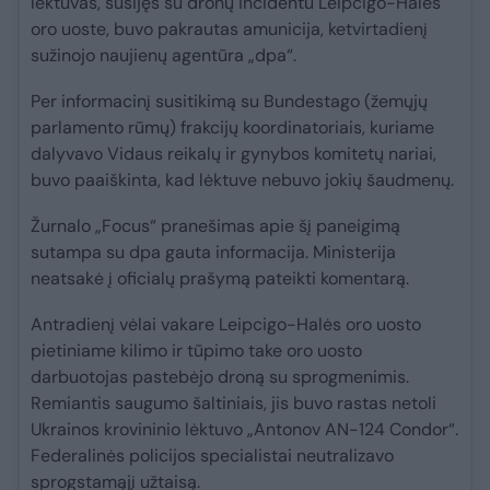
lėktuvas, susijęs su dronų incidentu Leipcigo-Halės
oro uoste, buvo pakrautas amunicija, ketvirtadienį
sužinojo naujienų agentūra „dpa“.
Per informacinį susitikimą su Bundestago (žemųjų
parlamento rūmų) frakcijų koordinatoriais, kuriame
dalyvavo Vidaus reikalų ir gynybos komitetų nariai,
buvo paaiškinta, kad lėktuve nebuvo jokių šaudmenų.
Žurnalo „Focus“ pranešimas apie šį paneigimą
sutampa su dpa gauta informacija. Ministerija
neatsakė į oficialų prašymą pateikti komentarą.
Antradienį vėlai vakare Leipcigo-Halės oro uosto
pietiniame kilimo ir tūpimo take oro uosto
darbuotojas pastebėjo droną su sprogmenimis.
Remiantis saugumo šaltiniais, jis buvo rastas netoli
Ukrainos krovininio lėktuvo „Antonov AN-124 Condor“.
Federalinės policijos specialistai neutralizavo
sprogstamąjį užtaisą.