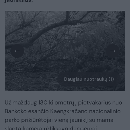
Daugiau nuotraukų (1)
Už maždaug 130 kilometrų į pietvakarius nuo
Bankoko esančio Kaengkračano nacionalinio
parko prižiūrėtojai vieną jauniklį su mama
slapta kamera užfiksavo dar pernai.