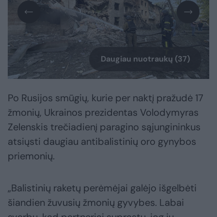
Daugiau nuotraukų (37)
Po Rusijos smūgių, kurie per naktį pražudė 17
žmonių, Ukrainos prezidentas Volodymyras
Zelenskis trečiadienį paragino sąjungininkus
atsiųsti daugiau antibalistinių oro gynybos
priemonių.
„Balistinių raketų perėmėjai galėjo išgelbėti
šiandien žuvusių žmonių gyvybes. Labai