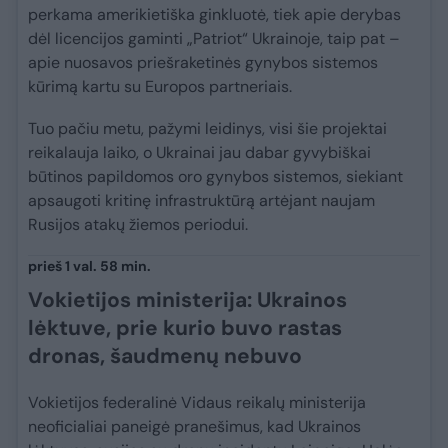
perkama amerikietiška ginkluotė, tiek apie derybas
dėl licencijos gaminti „Patriot“ Ukrainoje, taip pat –
apie nuosavos priešraketinės gynybos sistemos
kūrimą kartu su Europos partneriais.
Tuo pačiu metu, pažymi leidinys, visi šie projektai
reikalauja laiko, o Ukrainai jau dabar gyvybiškai
būtinos papildomos oro gynybos sistemos, siekiant
apsaugoti kritinę infrastruktūrą artėjant naujam
Rusijos atakų žiemos periodui.
prieš 1 val. 58 min.
Vokietijos ministerija: Ukrainos
lėktuve, prie kurio buvo rastas
dronas, šaudmenų nebuvo
Vokietijos federalinė Vidaus reikalų ministerija
neoficialiai paneigė pranešimus, kad Ukrainos