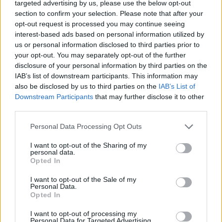
targeted advertising by us, please use the below opt-out
perėmėjų.
section to confirm your selection. Please note that after your
opt-out request is processed you may continue seeing
interest-based ads based on personal information utilized by
Rusija pastaraisiais mėnesiais gerokai
us or personal information disclosed to third parties prior to
sustiprino atakas prieš Ukrainos sostinę,
your opt-out. You may separately opt-out of the further
disclosure of your personal information by third parties on the
paprastai paleisdama sunkiai perimamų
IAB’s list of downstream participants. This information may
balistinių raketų salves, kurios sudrebina
also be disclosed by us to third parties on the
IAB’s List of
Downstream Participants
that may further disclose it to other
pastatus, o mieste ima aidėti dundesys.
third parties.
Personal Data Processing Opt Outs
Susiję straipsniai
I want to opt-out of the Sharing of my
personal data.
Opted In
I want to opt-out of the Sale of my
Personal Data.
Opted In
I want to opt-out of processing my
Personal Data for Targeted Advertising.