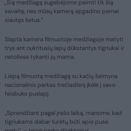
„Šią medžiagą sugebėjome paimti tik šią
savaitę, nes mūsų kamerą apgadino pernai
siautęs lietus.“
Slapta kamera filmuotoje medžiagoje matyti
trys ant nukritusių lapų dūkstantys tigriukai ir
netoliese tykanti jų mama.
Liepą filmuotą medžiagą su kačių šeimyna
nacionalinis parkas trečiadienį įkėlė į savo
feisbuko puslapį.
„Sprendžiant pagal įrašo laiką, manome, kad
tigriukams dabar turėtų būti apie pusė
metų“, – teigė parko direktorius.