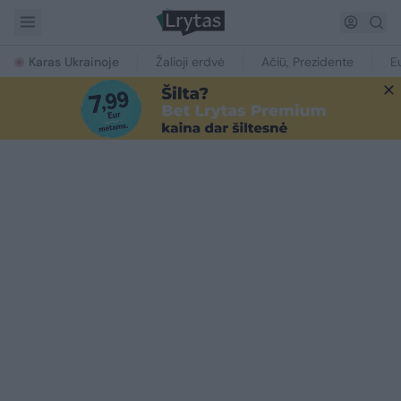
Karas Ukrainoje
Žalioji erdvė
Ačiū, Prezidente
E