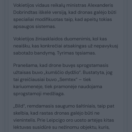
Vokietijos vidaus reikalų ministras Alexanderis
Dobrindtas iškėlė versiją, kad dronas galėjo būti
specialiai modifikuotas taip, kad apeitų tokias
apsaugos sistemas.
Vokietijos žiniasklaidos duomenimis, kol kas
neaišku, kas konkrečiai atsakingas už nepavykusį
sabotažo bandymą. Tyrimas tęsiamas.
Pranešama, kad drone buvęs sprogstamasis
užtaisas buvo „kumščio dydžio“. Bustatyta, jog
tai greičiausiai buvo „Semtex“ – tiek
kariuomenėje, tiek pramonėje naudojama
sprogstamoji medžiaga.
„Bild“, remdamasis saugumo šaltiniais, taip pat
skelbia, kad rastas dronas galėjo būti ne
vienintelis. Prie Leipcigo oro uosto artėjęs kitas
lėktuvas susidūrė su nežinomu objektu, kuris,