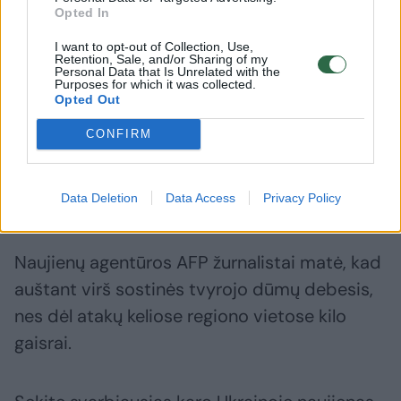
Opted In
I want to opt-out of Collection, Use,
Retention, Sale, and/or Sharing of my
Personal Data that Is Unrelated with the
„ES atsidūrė tarp kūjo ir
Kas yra 
Purposes for which it was collected.
Opted Out
priekalo“: situaciją Ispanijoje
tapęs ži
sulygino su Lietuvos pasienio
generola
CONFIRM
krize
(1)
ne vieni
Data Deletion
Data Access
Privacy Policy
Naujienų agentūros AFP žurnalistai matė, kad
auštant virš sostinės tvyrojo dūmų debesis,
nes dėl atakų keliose regiono vietose kilo
gaisrai.