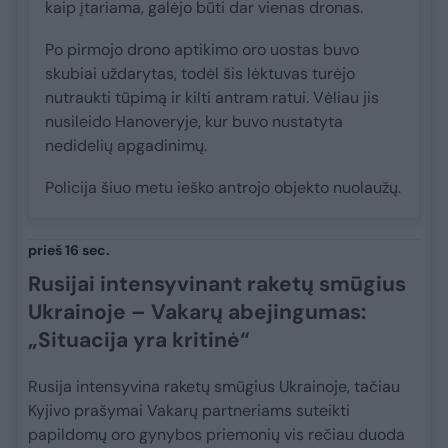
kaip įtariama, galėjo būti dar vienas dronas.
Po pirmojo drono aptikimo oro uostas buvo
skubiai uždarytas, todėl šis lėktuvas turėjo
nutraukti tūpimą ir kilti antram ratui. Vėliau jis
nusileido Hanoveryje, kur buvo nustatyta
nedidelių apgadinimų.
Policija šiuo metu ieško antrojo objekto nuolaužų.
prieš 16 sec.
Rusijai intensyvinant raketų smūgius
Ukrainoje – Vakarų abejingumas:
„Situacija yra kritinė“
Rusija intensyvina raketų smūgius Ukrainoje, tačiau
Kyjivo prašymai Vakarų partneriams suteikti
papildomų oro gynybos priemonių vis rečiau duoda