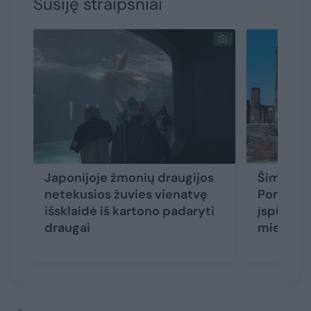
Susiję straipsniai
Japonijoje žmonių draugijos
Šimtmeč
netekusios žuvies vienatvę
Pompėju
išsklaidė iš kartono padaryti
įspūdin
draugai
miesto 