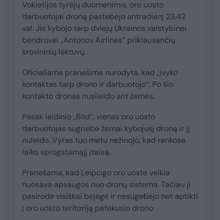
Vokietijos tyrėjų duomenimis, oro uosto
darbuotojai droną pastebėjo antradienį 23.42
val. Jis kybojo tarp dviejų Ukrainos valstybinei
bendrovei „Antonov Airlines“ priklausančių
krovininių lėktuvų.
Oficialiame pranešime nurodyta, kad „įvyko
kontaktas tarp drono ir darbuotojo“. Po šio
kontakto dronas nusileido ant žemės.
Pasak leidinio „Bild“, vienas oro uosto
darbuotojas sugriebė žemai kybojusį droną ir jį
nuleido. Vyras tuo metu nežinojo, kad rankose
laiko sprogstamąjį įtaisą.
Pranešama, kad Leipcigo oro uoste veikia
nuosava apsaugos nuo dronų sistema. Tačiau ji
pasirodė visiškai bejėgė ir nesugebėjo net aptikti
į oro uosto teritoriją patekusio drono.