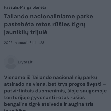
Pasaulis
Marga planeta
Tailando nacionaliniame parke
pastebėta retos rūšies tigrų
jauniklių trijulė
2025 m. sausio 31 d. 11:28
Lrytas.lt
Viename iš Tailando nacionalinių parkų
atsirado ne viena, bet trys progos švęsti –
patvirtintais duomenimis, šioje saugomoje
teritorijoje gyvenanti retos rūšies
bengalinė tigrė atsivedė ir augina tris
jauniklius.