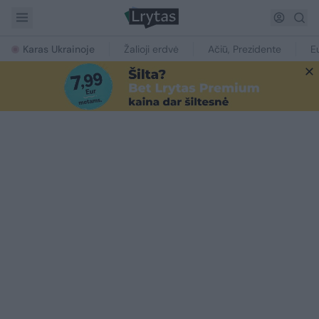
Karas Ukrainoje
Žalioji erdvė
Ačiū, Prezidente
E