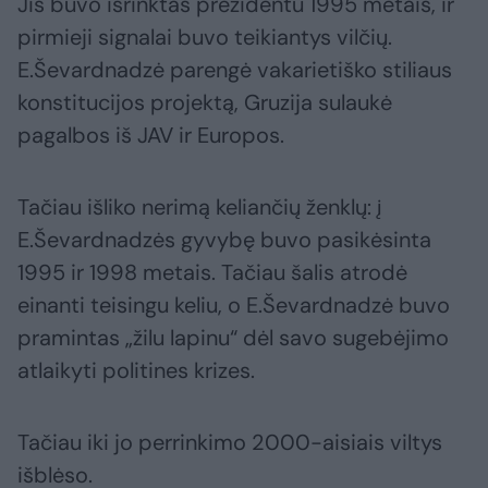
Jis buvo išrinktas prezidentu 1995 metais, ir
pirmieji signalai buvo teikiantys vilčių.
E.Ševardnadzė parengė vakarietiško stiliaus
konstitucijos projektą, Gruzija sulaukė
pagalbos iš JAV ir Europos.
Tačiau išliko nerimą keliančių ženklų: į
E.Ševardnadzės gyvybę buvo pasikėsinta
1995 ir 1998 metais. Tačiau šalis atrodė
einanti teisingu keliu, o E.Ševardnadzė buvo
pramintas „žilu lapinu“ dėl savo sugebėjimo
atlaikyti politines krizes.
Tačiau iki jo perrinkimo 2000-aisiais viltys
išblėso.