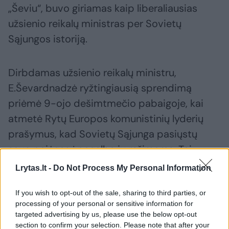
„Ševiu“, buvo giriamas kaip liberaliausias
užsienio reikalų ministras per Sovietų
Sąjungos istoriją.
Dirbdamas užsienio reikalų ministru,
E.Ševardnadzė ryžtingiausią sprendimą
priėmė 9-ojo dešimtmečio pabaigoje, kai
atmetė Rytų Europos komunistinių lyderių
prašymus, kad Sovietų Sąjunga pasiųstų
savo pajėgas į pagalbą jų režimams. Tai
atvedė į virtinę demokratijos šalininkų
Lrytas.lt -
Do Not Process My Personal Information
sukilimų, Berlyno sienos griūtį 1989 metais ir
If you wish to opt-out of the sale, sharing to third parties, or
Vokietijos suvienijimą.
processing of your personal or sensitive information for
targeted advertising by us, please use the below opt-out
section to confirm your selection. Please note that after your