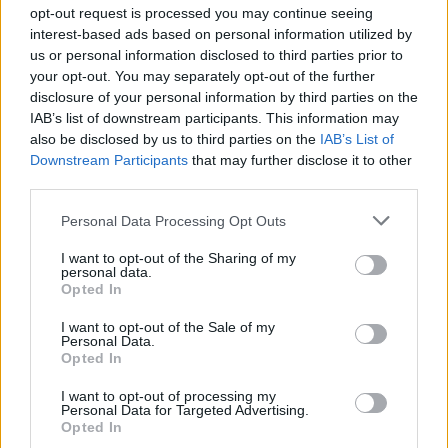
Sovietų Sąjungos viduje E.Ševardnadzė
opt-out request is processed you may continue seeing
kovojo su griežtosios linijos komunistais,
interest-based ads based on personal information utilized by
us or personal information disclosed to third parties prior to
mėginusiais sužlugdyti M.Gorbačiovo
your opt-out. You may separately opt-out of the further
paskelbtos pertvarkos reformas. Jis
disclosure of your personal information by third parties on the
atsistatydino likus metams iki Sovietų
IAB’s list of downstream participants. This information may
also be disclosed by us to third parties on the
IAB’s List of
Sąjungos subyrėjimo, bet trumpam grįžo į
Downstream Participants
that may further disclose it to other
užsienio reikalų ministro postą paskutiniais
third parties.
gęstančios režimo mėnesiais.
Personal Data Processing Opt Outs
I want to opt-out of the Sharing of my
Apkaltino rinkimų rezultatų suklastojimu
personal data.
Opted In
I want to opt-out of the Sale of my
Jo gimtąją Gruziją tuo metu buvo apėmę
Personal Data.
Opted In
neramumai.
I want to opt-out of processing my
Personal Data for Targeted Advertising.
Opted In
Pirmuoju po Sovietų Sąjungos subyrėjimu