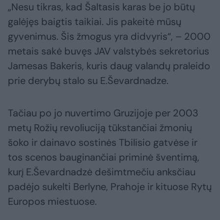
„Nesu tikras, kad Šaltasis karas be jo būtų
galėjęs baigtis taikiai. Jis pakeitė mūsų
gyvenimus. Šis žmogus yra didvyris“, – 2000
metais sakė buvęs JAV valstybės sekretorius
Jamesas Bakeris, kuris daug valandų praleido
prie derybų stalo su E.Ševardnadze.
Tačiau po jo nuvertimo Gruzijoje per 2003
metų Rožių revoliuciją tūkstančiai žmonių
šoko ir dainavo sostinės Tbilisio gatvėse ir
tos scenos bauginančiai priminė šventimą,
kurį E.Ševardnadzė dešimtmečiu anksčiau
padėjo sukelti Berlyne, Prahoje ir kituose Rytų
Europos miestuose.