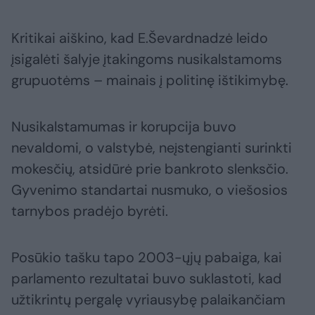
Kritikai aiškino, kad E.Ševardnadzė leido
įsigalėti šalyje įtakingoms nusikalstamoms
grupuotėms – mainais į politinę ištikimybę.
Nusikalstamumas ir korupcija buvo
nevaldomi, o valstybė, neįstengianti surinkti
mokesčių, atsidūrė prie bankroto slenksčio.
Gyvenimo standartai nusmuko, o viešosios
tarnybos pradėjo byrėti.
Posūkio tašku tapo 2003-ųjų pabaiga, kai
parlamento rezultatai buvo suklastoti, kad
užtikrintų pergalę vyriausybę palaikančiam