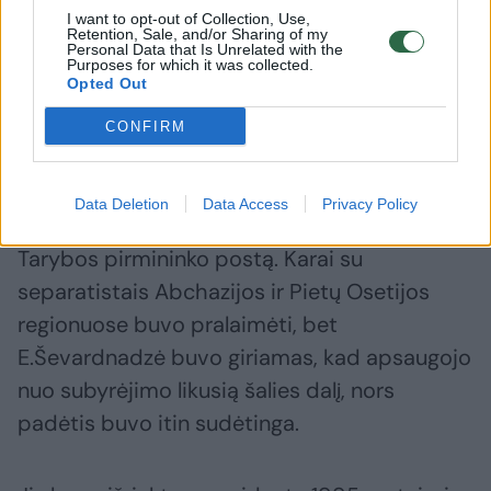
prezidentu tapęs Zviadas Gamsachurdija
I want to opt-out of Collection, Use,
Retention, Sale, and/or Sharing of my
Personal Data that Is Unrelated with the
išsilaikė vos devynis mėnesius ir buvo
Purposes for which it was collected.
pašalintas perversmininkų. Ilgas ir kruvinas
Opted Out
pilietinis karas atrodė neišvengiamas.
CONFIRM
Padrąsintas savo sėkmės užsienyje,
Data Deletion
Data Access
Privacy Policy
E.Ševardnadzė užėmė Gruzijos Valstybės
Tarybos pirmininko postą. Karai su
separatistais Abchazijos ir Pietų Osetijos
regionuose buvo pralaimėti, bet
E.Ševardnadzė buvo giriamas, kad apsaugojo
nuo subyrėjimo likusią šalies dalį, nors
padėtis buvo itin sudėtinga.