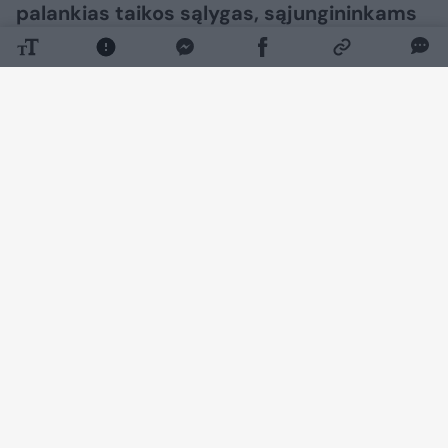
palankias taikos sąlygas, sąjungininkams
siekiant skubiai užbaigti karą.​​​​​​​​​​​​​​​​​​​​​​​​​​​
Daugiau nuotraukų (71)
JAV prezidentas Donaldas Trumpas pareiškė,
kad JAV pačioms reikia raketų, atsakydamas į