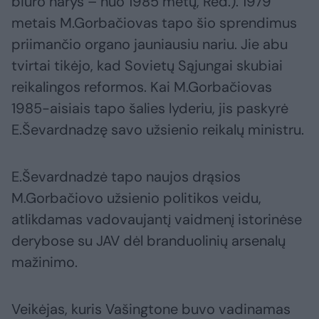
biuro narys – nuo 1985 metų, Red.). 1979
metais M.Gorbačiovas tapo šio sprendimus
priimančio organo jauniausiu nariu. Jie abu
tvirtai tikėjo, kad Sovietų Sąjungai skubiai
reikalingos reformos. Kai M.Gorbačiovas
1985-aisiais tapo šalies lyderiu, jis paskyrė
E.Ševardnadzę savo užsienio reikalų ministru.
E.Ševardnadzė tapo naujos drąsios
M.Gorbačiovo užsienio politikos veidu,
atlikdamas vadovaujantį vaidmenį istorinėse
derybose su JAV dėl branduolinių arsenalų
mažinimo.
Veikėjas, kuris Vašingtone buvo vadinamas