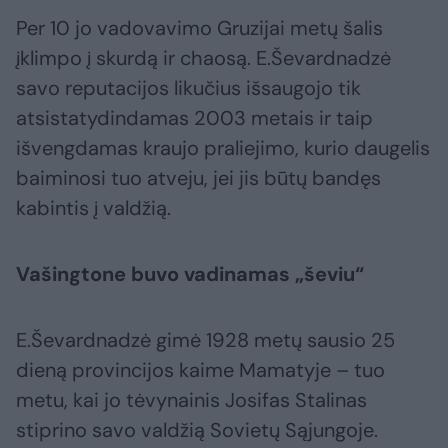
Per 10 jo vadovavimo Gruzijai metų šalis
įklimpo į skurdą ir chaosą. E.Ševardnadzė
savo reputacijos likučius išsaugojo tik
atsistatydindamas 2003 metais ir taip
išvengdamas kraujo praliejimo, kurio daugelis
baiminosi tuo atveju, jei jis būtų bandęs
kabintis į valdžią.
Vašingtone buvo vadinamas „ševiu“
E.Ševardnadzė gimė 1928 metų sausio 25
dieną provincijos kaime Mamatyje – tuo
metu, kai jo tėvynainis Josifas Stalinas
stiprino savo valdžią Sovietų Sąjungoje.