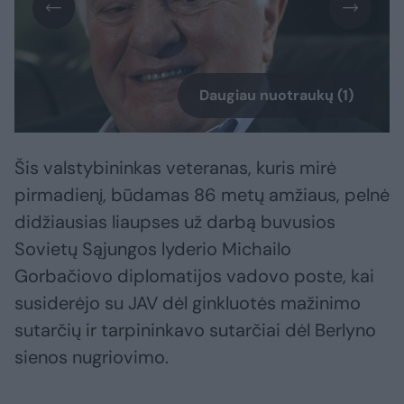
Daugiau nuotraukų (1)
Šis valstybininkas veteranas, kuris mirė
pirmadienį, būdamas 86 metų amžiaus, pelnė
didžiausias liaupses už darbą buvusios
Sovietų Sąjungos lyderio Michailo
Gorbačiovo diplomatijos vadovo poste, kai
susiderėjo su JAV dėl ginkluotės mažinimo
sutarčių ir tarpininkavo sutarčiai dėl Berlyno
sienos nugriovimo.