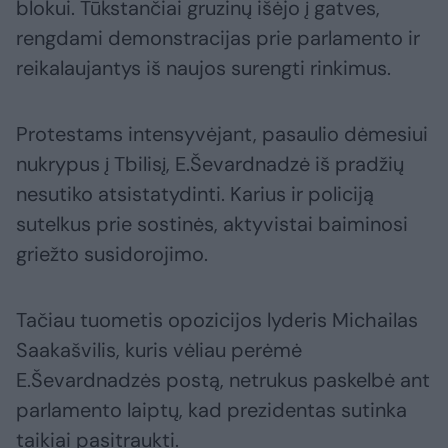
blokui. Tūkstančiai gruzinų išėjo į gatves,
rengdami demonstracijas prie parlamento ir
reikalaujantys iš naujos surengti rinkimus.
Protestams intensyvėjant, pasaulio dėmesiui
nukrypus į Tbilisį, E.Ševardnadzė iš pradžių
nesutiko atsistatydinti. Karius ir policiją
sutelkus prie sostinės, aktyvistai baiminosi
griežto susidorojimo.
Tačiau tuometis opozicijos lyderis Michailas
Saakašvilis, kuris vėliau perėmė
E.Ševardnadzės postą, netrukus paskelbė ant
parlamento laiptų, kad prezidentas sutinka
taikiai pasitraukti.