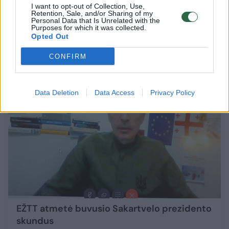
I want to opt-out of Collection, Use,
laisvės atėmimo bausmę
Retention, Sale, and/or Sharing of my
Personal Data that Is Unrelated with the
Pasaulis
2025-03-12
Purposes for which it was collected.
Opted Out
CONFIRM
1
Data Deletion
Data Access
Privacy Policy
EŽTT atmetė buvusio Sakartvelo prezidento
skundus