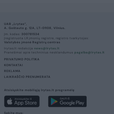
UAB „Lrytas“,
A. Goštauto g. 12A, LT-01108, Vilnius.
Įm. kodas:
300781534
Įregistruota LR įmonių registre, registro tvarkytojas:
Valstybės įmonė Registrų centras
lrytas.lt redakcija
news@lrytas.lt
Pranešimai apie techninius nesklandumus
pagalba@lrytas.lt
PRIVATUMO POLITIKA
KONTAKTAI
REKLAMA
LAIKRAŠČIO PRENUMERATA
Atsisiųskite mobiliąją lrytas.lt programėlę
Sekite mus: