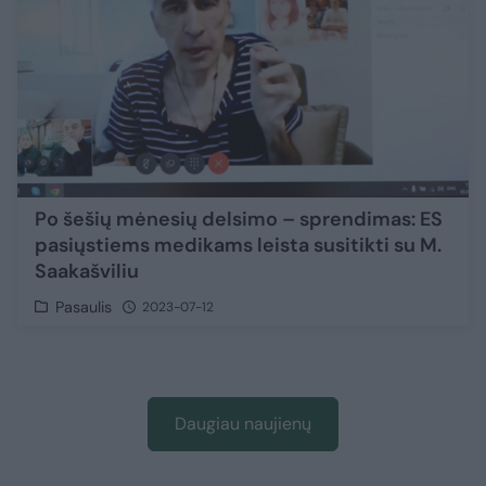
Po šešių mėnesių delsimo – sprendimas: ES
pasiųstiems medikams leista susitikti su M.
Saakašviliu
Pasaulis
2023-07-12
Daugiau naujienų