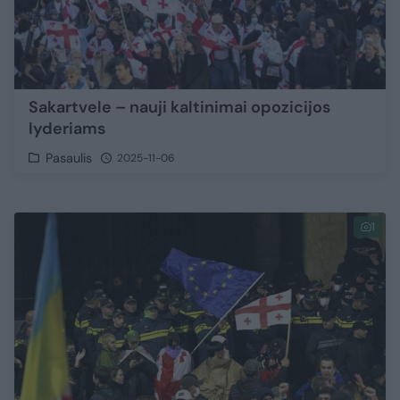
Sakartvele – nauji kaltinimai opozicijos
lyderiams
Pasaulis
2025-11-06
1