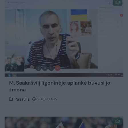
1
M. Saakašvilį ligoninėje aplankė buvusi jo
žmona
Pasaulis
2023-09-27
1