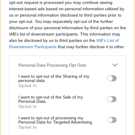
opt-out request is processed you may continue seeing
Sakartvelo prezidentas M. Saakašvilis kalės
interest-based ads based on personal information utilized by
iki 2030 m.
us or personal information disclosed to third parties prior to
your opt-out. You may separately opt-out of the further
Pasaulis
2025-03-12
disclosure of your personal information by third parties on the
IAB’s list of downstream participants. This information may
also be disclosed by us to third parties on the
IAB’s List of
Papildyta
4
Downstream Participants
that may further disclose it to other
third parties.
Personal Data Processing Opt Outs
I want to opt-out of the Sharing of my
personal data.
Opted In
I want to opt-out of the Sale of my
Personal Data.
Opted In
I want to opt-out of processing my
Personal Data for Targeted Advertising.
Sakartvelo teismas iki devynerių metų
Opted In
pratęsė buvusio prezidento M. Saakašvilio