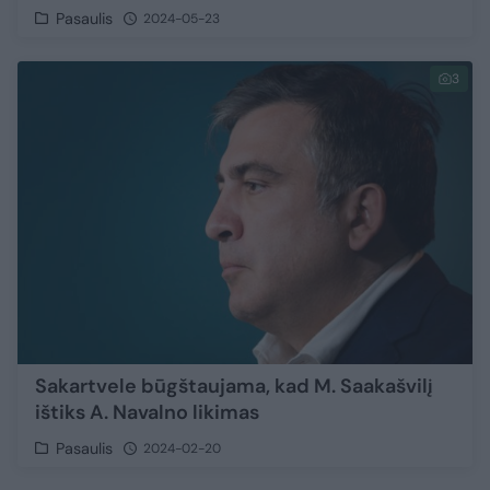
Pasaulis
2024-05-23
3
Sakartvele būgštaujama, kad M. Saakašvilį
ištiks A. Navalno likimas
Pasaulis
2024-02-20