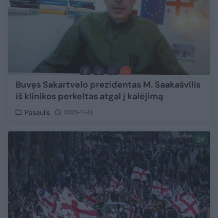
Buvęs Sakartvelo prezidentas M. Saakašvilis
iš klinikos perkeltas atgal į kalėjimą
Pasaulis
2025-11-13
1