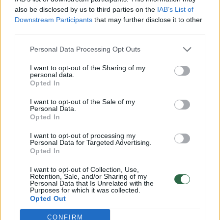
Čečėnijos karas tapo mūsų pirmąja naktimi.
also be disclosed by us to third parties on the
IAB’s List of
Štai taip nuo tada ir gyvename: aš jo negaliu
Downstream Participants
that may further disclose it to other
third parties.
pakęsti, o jis – manęs.“ Per jos laidotuves
susirinkę žmonės skandavo „didvyriai
Personal Data Processing Opt Outs
nemiršta“ ir „Rusija bus laivas“.
I want to opt-out of the Sharing of my
personal data.
Opted In
2008 m. V.Novodvorskaja prezidento Valdo
I want to opt-out of the Sale of my
Adamkaus dekretu buvo apdovanota
Personal Data.
Opted In
Lietuvos didžiojo kunigaikščio Gedimino
I want to opt-out of processing my
ordino Riterio kryžiumi.
Personal Data for Targeted Advertising.
Opted In
Atsiimdama įvertinimą už demokratiją ir prieš
I want to opt-out of Collection, Use,
Retention, Sale, and/or Sharing of my
Personal Data that Is Unrelated with the
sovietų valdžią ilgą laiką kovojusi disidentė
Purposes for which it was collected.
Opted Out
sakė, kad tai jai yra „didžiausia dovana už
visą jos gyvenimo veiklą“.
CONFIRM