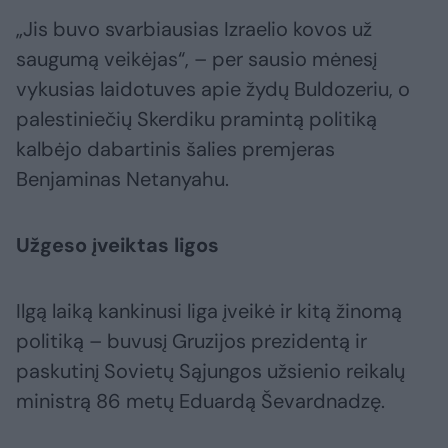
„Jis buvo svarbiausias Izraelio kovos už
saugumą veikėjas“, – per sausio mėnesį
vykusias laidotuves apie žydų Buldozeriu, o
palestiniečių Skerdiku pramintą politiką
kalbėjo dabartinis šalies premjeras
Benjaminas Netanyahu.
Užgeso įveiktas ligos
Ilgą laiką kankinusi liga įveikė ir kitą žinomą
politiką – buvusį Gruzijos prezidentą ir
paskutinį Sovietų Sąjungos užsienio reikalų
ministrą 86 metų Eduardą Ševardnadzę.