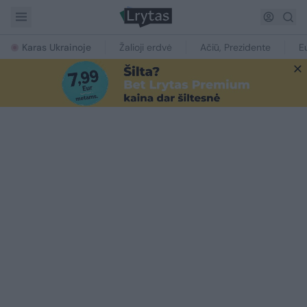
Karas Ukrainoje
Žalioji erdvė
Ačiū, Prezidente
E