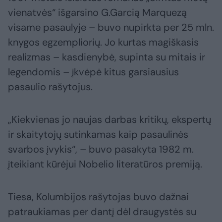
vienatvės“ išgarsino G.Garcią Marquezą
visame pasaulyje – buvo nupirkta per 25 mln.
knygos egzempliorių. Jo kurtas magiškasis
realizmas – kasdienybė, supinta su mitais ir
legendomis – įkvėpė kitus garsiausius
pasaulio rašytojus.
„Kiekvienas jo naujas darbas kritikų, ekspertų
ir skaitytojų sutinkamas kaip pasaulinės
svarbos įvykis“, – buvo pasakyta 1982 m.
įteikiant kūrėjui Nobelio literatūros premiją.
Tiesa, Kolumbijos rašytojas buvo dažnai
patraukiamas per dantį dėl draugystės su