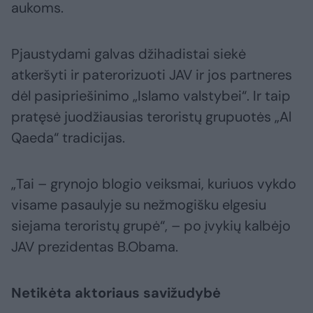
aukoms.
Pjaustydami galvas džihadistai siekė
atkeršyti ir paterorizuoti JAV ir jos partneres
dėl pasipriešinimo „Islamo valstybei“. Ir taip
pratęsė juodžiausias teroristų grupuotės „Al
Qaeda“ tradicijas.
„Tai – grynojo blogio veiksmai, kuriuos vykdo
visame pasaulyje su nežmogišku elgesiu
siejama teroristų grupė“, – po įvykių kalbėjo
JAV prezidentas B.Obama.
Netikėta aktoriaus savižudybė