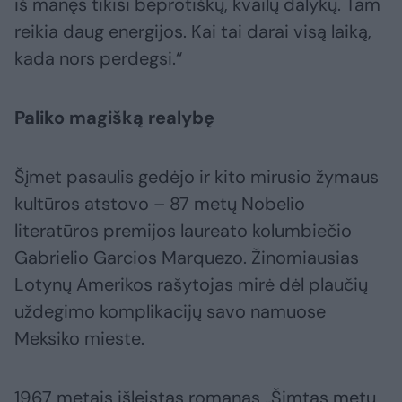
iš manęs tikisi beprotiškų, kvailų dalykų. Tam
reikia daug energijos. Kai tai darai visą laiką,
kada nors perdegsi.“
Paliko magišką realybę
Šįmet pasaulis gedėjo ir kito mirusio žymaus
kultūros atstovo – 87 metų Nobelio
literatūros premijos laureato kolumbiečio
Gabrielio Garcios Marquezo. Žinomiausias
Lotynų Amerikos rašytojas mirė dėl plaučių
uždegimo komplikacijų savo namuose
Meksiko mieste.
1967 metais išleistas romanas „Šimtas metų