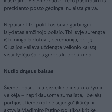
klastojimu E.Ševardnadzei teko pasitraukti iš
prezidento posto gėdingai nuleista galva.
Nepaisant to, politikas buvo garbingai
išlydėtas amžinojo poilsio. Tbilisyje surengta
iškilminga laidotuvių ceremonija, per ją
Gruzijos vėliava uždengtą velionio karstą
visur lydėjo šalies garbės kuopos kariai.
Nutilo drąsus balsas
Šiemet pasaulis atsisveikino ir su kita žymia
veikėja – nepriklausoma žurnaliste, liberalų
partijos „Demokratinė sąjunga“ įkūrėja ir
aktyvia Vladimiro Putino politikos kritike