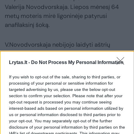
Valerija Novodvorskaja. Liepos mėnesį 64
metų moteris mirė ligoninėje patyrusi
anafilaksinį šoką.
V.Novodvorskaja nebijojo laidyti aštrių
kritikos strėlių Kremliaus politikai ir V.Putinui,
o pastaruoju metu ji aršiai kritikavo įvykius
Lrytas.lt -
Do Not Process My Personal Information
Ukrainoje ir ragino Vakarus suveržti sankcijų
If you wish to opt-out of the sale, sharing to third parties, or
Rusijai antkaklį dar stipriau. Visa tai ji darė
processing of your personal or sensitive information for
opoziciniame žurnale „The New Times“, kurį ir
targeted advertising by us, please use the below opt-out
section to confirm your selection. Please note that after your
redagavo.
opt-out request is processed you may continue seeing
interest-based ads based on personal information utilized by
us or personal information disclosed to third parties prior to
„Esu ištekėjusi už Putino, – 2009 m.
your opt-out. You may separately opt-out of the further
metaforiškai rašė V.Novodvorskaja. –
disclosure of your personal information by third parties on the
IAB’s list of downstream participants. This information may