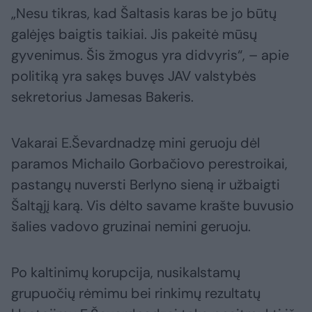
„Nesu tikras, kad Šaltasis karas be jo būtų
galėjęs baigtis taikiai. Jis pakeitė mūsų
gyvenimus. Šis žmogus yra didvyris“, – apie
politiką yra sakęs buvęs JAV valstybės
sekretorius Jamesas Bakeris.
Vakarai E.Ševardnadzę mini geruoju dėl
paramos Michailo Gorbačiovo perestroikai,
pastangų nuversti Berlyno sieną ir užbaigti
Šaltąjį karą. Vis dėlto savame krašte buvusio
šalies vadovo gruzinai nemini geruoju.
Po kaltinimų korupcija, nusikalstamų
grupuočių rėmimu bei rinkimų rezultatų