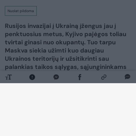
Nuolat pildoma
Rusijos invazijai į Ukrainą įžengus jau į
penktuosius metus, Kyjivo pajėgos toliau
tvirtai ginasi nuo okupantų. Tuo tarpu
Maskva siekia užimti kuo daugiau
Ukrainos teritorijų ir užsitikrinti sau
palankias taikos sąlygas, sąjungininkams
siekiant skubiai užbaigti karą.​​​​​​​​​​​​​​​​​​​​​​​​​​​