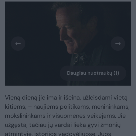
Daugiau nuotraukų (1)
Vieną dieną jie ima ir išeina, užleisdami vietą
kitiems, – naujiems politikams, menininkams,
mokslininkams ir visuomenės veikėjams. Jie
užgęsta, tačiau jų vardai lieka gyvi žmonių
atmintyje, istorijos vadovėliuose. Juos