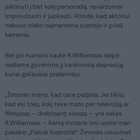
įsikūnyti į bet kokį personažą, nevaržomai
improvizuoti ir juokauti. Atrodė, kad aktoriui
nebuvo nieko neįmanoma scenoje ir prieš
kameras.
Bet po humoro kauke R.Williamsas slėpė
realiame gyvenime jį kankinusią depresiją,
kuriai galiausiai pralaimėjo.
„Žmonės mano, kad tave pažįsta. Jie tikisi,
kad esi toks, kokį tave mato per televiziją ar
filmuose, – drebinantį sienas, – yra sakęs
R.Williamsas. – Kartą moteris oro uoste man
pasakė: „Pabūk beprotis!“ Žmonės visuomet