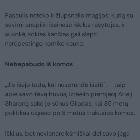
Pasaulis neteko ir žiupsnelio magijos, kurią su
savimi anapilin išsinešė iškilus rašytojas, ir
suvokė, kokias kančias gali slėpti
nerūpestingo komiko kaukė.
Nebepabudo iš komos
„Jis išėjo tada, kai nusprendė išeiti“, – taip
apie savo tėvą buvusį Izraelio premjerą Arielį
Sharoną sakė jo sūnus Giladas, kai 85 metų
politikas užgeso po 8 metus trukusios komos.
Iškilus, bet nevienareikšmiškai dėl savo jėga