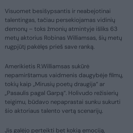
Visuomet besišypsantis ir neabejotinai
talentingas, tačiau persekiojamas vidinių
demonų – toks žmonių atmintyje išliks 63
metų aktorius Robinas Williamsas, šių metų
rugpjūtį pakėlęs prieš save ranką.
Amerikietis R.Williamsas sukūrė
nepamirštamus vaidmenis daugybėje filmų,
tokių kaip „Mirusių poetų draugija“ ar
„Pasaulis pagal Garpą“. Holivudo režisierių
teigimu, būdavo nepaprastai sunku sukurti
šio aktoriaus talento vertą scenarijų.
Jis galėjo perteikti bet kokią emociją,