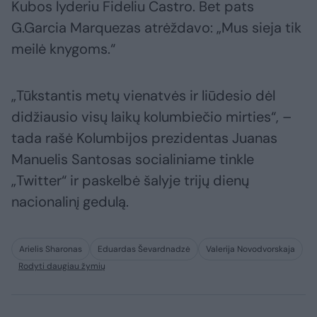
Kubos lyderiu Fideliu Castro. Bet pats
G.Garcia Marquezas atrėždavo: „Mus sieja tik
meilė knygoms.“
„Tūkstantis metų vienatvės ir liūdesio dėl
didžiausio visų laikų kolumbiečio mirties“, –
tada rašė Kolumbijos prezidentas Juanas
Manuelis Santosas socialiniame tinkle
„Twitter“ ir paskelbė šalyje trijų dienų
nacionalinį gedulą.
Arielis Sharonas
Eduardas Ševardnadzė
Valerija Novodvorskaja
Rodyti daugiau žymių