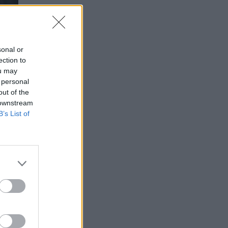
sonal or
ection to
ou may
 personal
out of the
 downstream
B’s List of