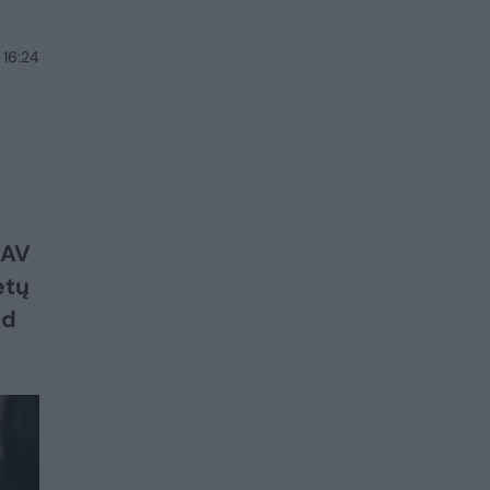
 16:24
JAV
ėtų
ad