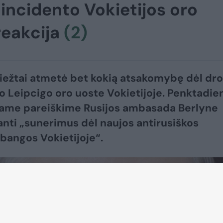
 incidento Vokietijos oro
reakcija
(2)
riežtai atmetė bet kokią atsakomybę dėl dr
o Leipcigo oro uoste Vokietijoje. Penktadie
tame pareiškime Rusijos ambasada Berlyne
anti „sunerimus dėl naujos antirusiškos
 bangos Vokietijoje“.