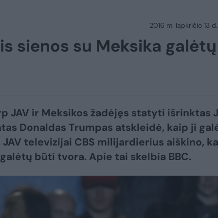
2016 m. lapkričio 13 d.
is sienos su Meksika galėtų
rp JAV ir Meksikos žadėjęs statyti išrinktas 
tas Donaldas Trumpas atskleidė, kaip ji gal
 JAV televizijai CBS milijardierius aiškino, k
 galėtų būti tvora. Apie tai skelbia BBC.