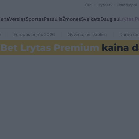
Orai
Lrytas.tv
Horoskopai
iena
Verslas
Sportas
Pasaulis
Žmonės
Sveikata
Daugiau
Lrytas 
e
Europos burės 2026
Gyvenu, ne skrolinu
Darbo ske