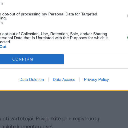
In
to opt-out of processing my Personal Data for Targeted
ing.
umpas ne kartą žadėjo statyti sieną, kad
In
migrantų, ir netgi ketino priversti Meksiką
o opt-out of Collection, Use, Retention, Sale, and/or Sharing
ersonal Data that Is Unrelated with the Purposes for which it
anavo deportuoti arba įkaltinti iki 3 mln.
lected.
usikaltimus, pavyzdžiui, narkotikų
Out
CONFIRM
 daugiau žymių
Data Deletion
Data Access
Privacy Policy
oti vartotojai. Prisijunkite prie registruotų
raukite komentaruose!