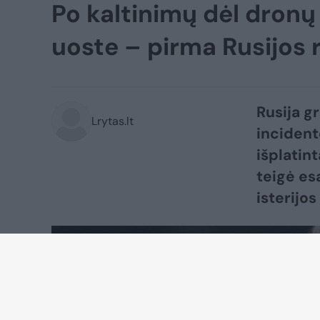
Po kaltinimų dėl dronų
uoste – pirma Rusijos 
Rusija g
Lrytas.lt
incident
išplatin
teigė es
isterijos