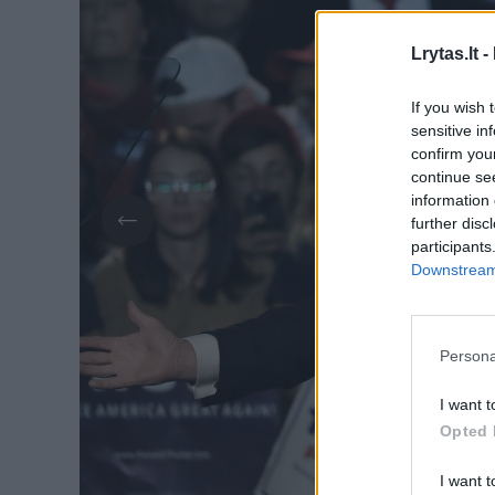
Lrytas.lt -
If you wish 
sensitive in
confirm you
continue se
information 
further disc
participants
Downstream 
Persona
I want t
Opted 
I want t