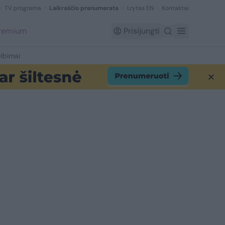
TV programa
Laikraščio prenumerata
Lrytas EN
Kontaktai
Premium
Prisijungti
lbimai