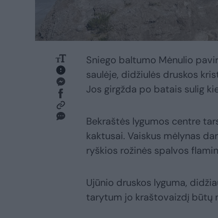
Sniego baltumo Mėnulio pavir
saulėje, didžiulės druskos kris
Jos girgžda po batais sulig ki
Bekraštės lygumos centre tarsi
kaktusai. Vaiskus mėlynas dang
ryškios rožinės spalvos flamin
Ujūnio druskos lyguma, didžia
tarytum jo kraštovaizdį būtų n