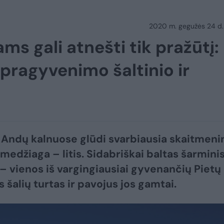
2020 m. gegužės 24 d.
ms gali atnešti tik pražūtį:
 pragyvenimo šaltinio ir
s Andų kalnuose glūdi svarbiausia skaitmeni
medžiaga – litis. Sidabriškai baltas šarmini
– vienos iš vargingiausiai gyvenančių Pietų
 šalių turtas ir pavojus jos gamtai.