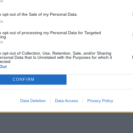
In
ukštyje – Bolivijos Andų kalnų viduryje.
o opt-out of the Sale of my Personal Data.
In
 10 tūkst. kv. kilometrų – ši vieta yra 25
to opt-out of processing my Personal Data for Targeted
ing.
 sudaro beveik šeštadalį visos Lietuvos
In
a matyti net iš kosmoso.
o opt-out of Collection, Use, Retention, Sale, and/or Sharing
ersonal Data that Is Unrelated with the Purposes for which it
lected.
Out
mis temperatūra nukrinta iki 10 laipsnių
CONFIRM
alių klimato sąlygų ir reto kalnų oro
Data Deletion
Data Access
Privacy Policy
džiulė druskos lyguma, padengta metro