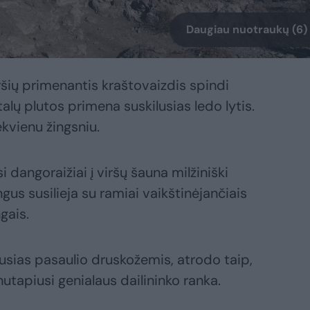
Daugiau nuotraukų (6)
šių primenantis kraštovaizdis spindi
talų plutos primena suskilusias ledo lytis.
ekvienu žingsniu.
 dangoraižiai į viršų šauna milžiniški
us susilieja su ramiai vaikštinėjančiais
gais.
usias pasaulio druskožemis, atrodo taip,
utapiusi genialaus dailininko ranka.