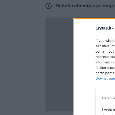
Nobelio chemijos premija 
Lrytas.lt -
If you wish 
sensitive in
confirm you
continue se
information 
further disc
participants
Downstream 
Persona
I want t