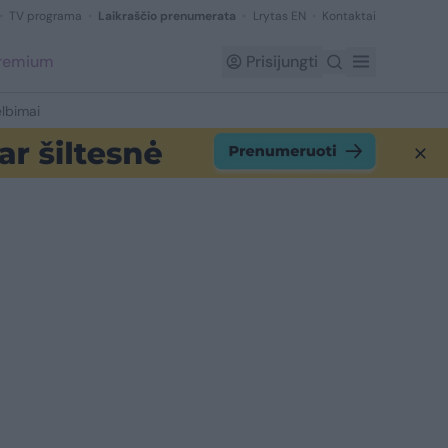
TV programa
Laikraščio prenumerata
Lrytas EN
Kontaktai
Premium
Prisijungti
lbimai