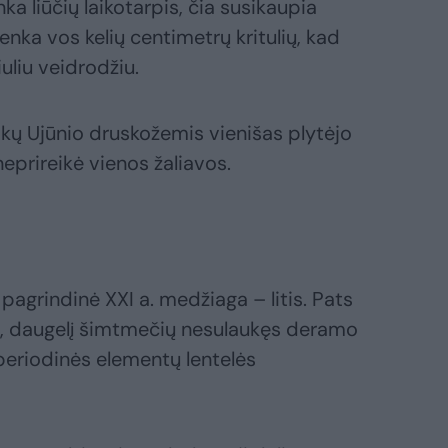
a liūčių laikotarpis, čia susikaupia
nka vos kelių centimetrų kritulių, kad
uliu veidrodžiu.
kų Ujūnio druskožemis vienišas plytėjo
 neprireikė vienos žaliavos.
 pagrindinė XXI a. medžiaga – litis. Pats
s, daugelį šimtmečių nesulaukęs deramo
periodinės elementų lentelės