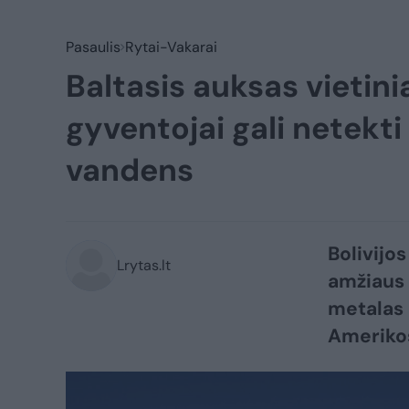
Pasaulis
Rytai-Vakarai
Baltasis auksas vietinia
gyventojai gali netekti
vandens
Bolivijo
Lrytas.lt
amžiaus 
metalas 
Amerikos