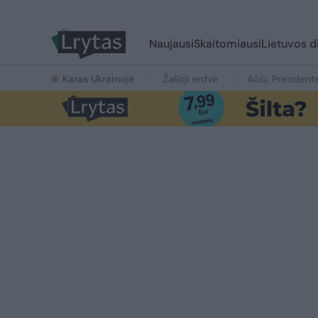
Naujausi
Skaitomiausi
Lietuvos d
Karas Ukrainoje
Žalioji erdvė
Ačiū, Prezident