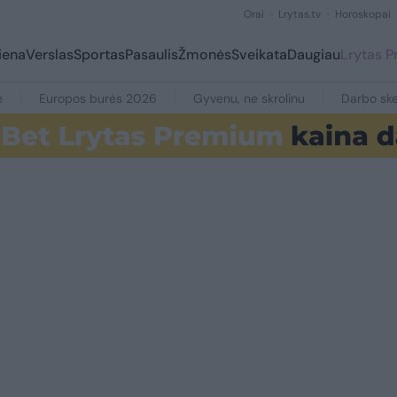
Orai
Lrytas.tv
Horoskopai
iena
Verslas
Sportas
Pasaulis
Žmonės
Sveikata
Daugiau
Lrytas 
e
Europos burės 2026
Gyvenu, ne skrolinu
Darbo ske