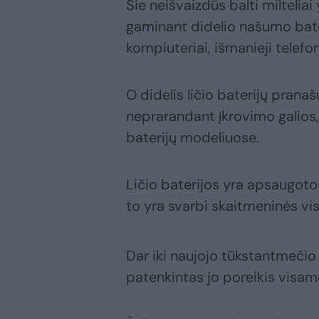
Šie neišvaizdūs balti miltelia
gaminant didelio našumo bater
kompiuteriai, išmanieji telefon
O didelis ličio baterijų pranaš
neprarandant įkrovimo galios, 
baterijų modeliuose.
Ličio baterijos yra apsaugoto
to yra svarbi skaitmeninės vi
Dar iki naujojo tūkstantmečio 
patenkintas jo poreikis visam