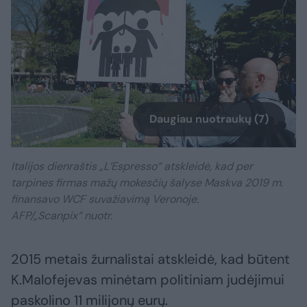
Daugiau nuotraukų (7)
Italijos dienraštis „L’Espresso“ atskleidė, kad per
tarpines firmas mažų mokesčių šalyse Maskva 2019 m.
finansavo WCF suvažiavimą Veronoje.
AFP/„Scanpix“ nuotr.
2015 metais žurnalistai atskleidė, kad būtent
K.Malofejevas minėtam politiniam judėjimui
paskolino 11 milijonų eurų.