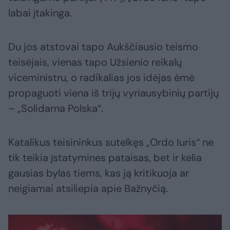
labai įtakinga.
Du jos atstovai tapo Aukščiausio teismo
teisėjais, vienas tapo Užsienio reikalų
viceministru, o radikalias jos idėjas ėmė
propaguoti viena iš trijų vyriausybinių partijų
– „Solidarna Polska“.
Katalikus teisininkus sutelkęs „Ordo Iuris“ ne
tik teikia įstatymines pataisas, bet ir kelia
gausias bylas tiems, kas ją kritikuoja ar
neigiamai atsiliepia apie Bažnyčią.