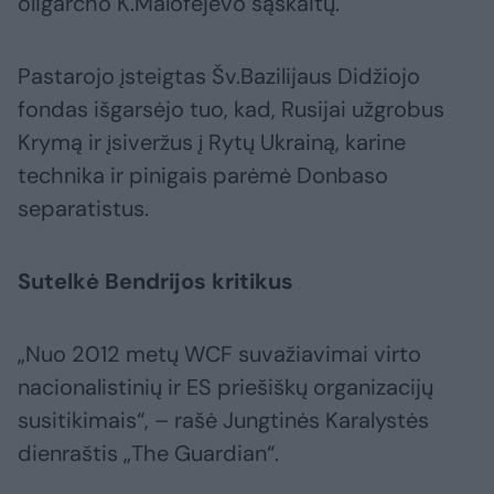
oligarcho K.Malofejevo sąskaitų.
Pastarojo įsteigtas Šv.Bazilijaus Didžiojo
fondas išgarsėjo tuo, kad, Rusijai užgrobus
Krymą ir įsiveržus į Rytų Ukrainą, karine
technika ir pinigais parėmė Donbaso
separatistus.
Sutelkė Bendrijos kritikus
„Nuo 2012 metų WCF suvažiavimai virto
nacionalistinių ir ES priešiškų organizacijų
susitikimais“, – rašė Jungtinės Karalystės
dienraštis „The Guardian“.