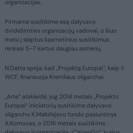
organizacijas.
Pirmame susitikime esą dalyvavo
dvidešimties organizacijų vadovai, o šiuo
metu į slaptus kasmetinius susitikimus
renkasi 5–7 kartus daugiau asmenų.
N.Datta spėja, kad „Projektą Europai“, kaip ir
WCF, finansuoja Kremliaus oligarchai.
„Arte“ atskleidė, jog 2014 metais „Projekto
Europai“ iniciatorių susitikime dalyvavo
oligarcho K.Malofejevo fondo pasiuntinys
A.Komovas, o 2016 metais susitikime
dalyvavo ir organizacija „CitizenGo“, kurios