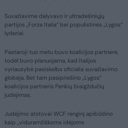
Suvažiavime dalyvavo ir ultradešiniųjų
partijos „Forza Italia“ bei populistinės „Lygos“
lyderiai.
Pastaroji tuo metu buvo koalicijos partnerė,
todėl buvo planuojama, kad Italijos
vyriausybė pasiskelbs oficialia suvažiavimo
globėja. Bet tam pasipriešino „Lygos“
koalicijos partneris Penkių žvaigždučių
judėjimas.
Judėjimo atstovai WCF renginį apibūdino
kaip „viduramžiškoms idėjoms