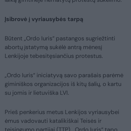
Įsibrovė į vyriausybės tarpą
Būtent „Ordo Iuris“ pastangos sugriežtinti
abortų įstatymą sukėlė antrą mėnesį
Lenkijoje tebesitęsiančius protestus.
„Ordo Iuris“ iniciatyvą savo parašais parėmė
giminiškos organizacijos iš kitų šalių, o kartu
su jomis ir lietuviška LVI.
Prieš penkerius metus Lenkijos vyriausybei
ėmus vadovauti katalikiškai Teisės ir
teisingumo partijai (TTP), „Ordo Iuris“ tapo