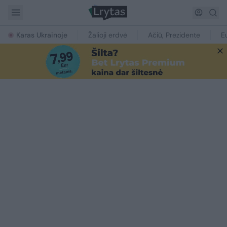
Karas Ukrainoje
Žalioji erdvė
Ačiū, Prezidente
E