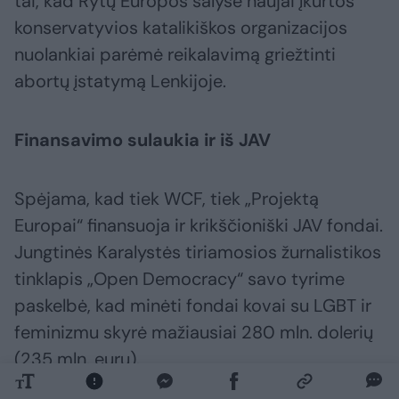
tai, kad Rytų Europos šalyse naujai įkurtos
konservatyvios katalikiškos organizacijos
nuolankiai parėmė reikalavimą griežtinti
abortų įstatymą Lenkijoje.
Finansavimo sulaukia ir iš JAV
Spėjama, kad tiek WCF, tiek „Projektą
Europai“ finansuoja ir krikščioniški JAV fondai.
Jungtinės Karalystės tiriamosios žurnalistikos
tinklapis „Open Democracy“ savo tyrime
paskelbė, kad minėti fondai kovai su LGBT ir
feminizmu skyrė mažiausiai 280 mln. dolerių
(235 mln. eurų).