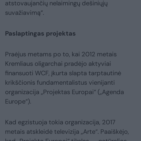
atstovaujančių nelaimingų dešiniųjų
suvažiavimą“.
Paslaptingas projektas
Praėjus metams po to, kai 2012 metais
Kremliaus oligarchai pradėjo aktyviai
finansuoti WCF, įkurta slapta tarptautinė
krikščionis fundamentalistus vienijanti
organizacija „Projektas Europai“ („Agenda
Europe“).
Kad egzistuoja tokia organizacija, 2017
metais atskleidė televizija „Arte“. Paaiškėjo,
kad „Projekto Europai“ tikslas – „natūralios