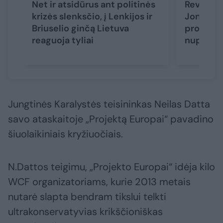
Net ir atsidūrus ant politinės
Revoliuci
krizės slenksčio, į Lenkijos ir
Jono Paul
Briuselio ginčą Lietuva
protestu
reaguoja tyliai
nuplėšti
Jungtinės Karalystės teisininkas Neilas Datta
savo ataskaitoje „Projektą Europai“ pavadino
šiuolaikiniais kryžiuočiais.
N.Dattos teigimu, „Projekto Europai“ idėja kilo
WCF organizatoriams, kurie 2013 metais
nutarė slapta bendram tikslui telkti
ultrakonservatyvias krikščioniškas