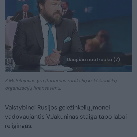
Daugiau nuotraukų (7)
K.Malofejevas yra įtariamas radikalių krikščioniškų
organizacijų finansavimu.
Valstybinei Rusijos geležinkelių įmonei
vadovaujantis V.Jakuninas staiga tapo labai
religingas.