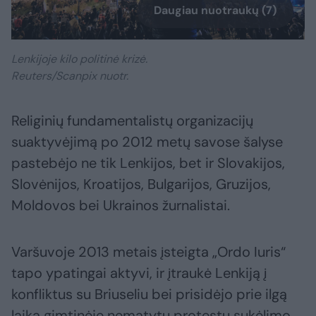
Daugiau nuotraukų (7)
Lenkijoje kilo politinė krizė.
Reuters/Scanpix nuotr.
Religinių fundamentalistų organizacijų
suaktyvėjimą po 2012 metų savose šalyse
pastebėjo ne tik Lenkijos, bet ir Slovakijos,
Slovėnijos, Kroatijos, Bulgarijos, Gruzijos,
Moldovos bei Ukrainos žurnalistai.
Varšuvoje 2013 metais įsteigta „Ordo Iuris“
tapo ypatingai aktyvi, ir įtraukė Lenkiją į
konfliktus su Briuseliu bei prisidėjo prie ilgą
laiką gimtinėje nematytų protestų sukėlimo.