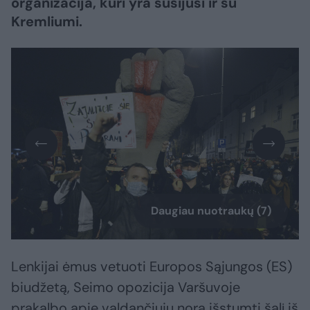
organizacija, kuri yra susijusi ir su
Kremliumi.
Daugiau nuotraukų (7)
Lenkijai ėmus vetuoti Europos Sąjungos (ES)
biudžetą, Seimo opozicija Varšuvoje
prakalbo apie valdančiųjų norą išstumti šalį iš