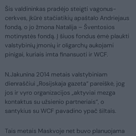
Šis valdininkas pradėjo steigti vagonus-
cerkves, įkūrė stačiatikių apaštalo Andriejaus
fondą, o jo žmona Natalija – Šventosios
motinystės fondą. Į šiuos fondus ėmė plaukti
valstybinių įmonių ir oligarchų aukojami
pinigai, kuriais imta finansuoti ir WCF.
N.Jakunina 2014 metais valstybiniam
dienraščiui „Rosijskaja gazeta“ pareiškė, jog
jos ir vyro organizacijos „aktyviai mezga
kontaktus su užsienio partneriais“, o
santykius su WCF pavadino ypač šiltais.
Tais metais Maskvoje net buvo planuojama