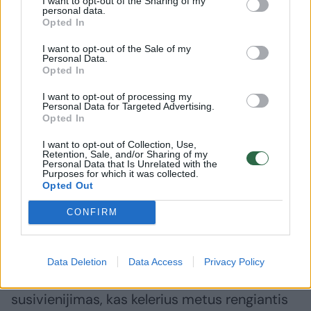
I want to opt-out of the Sharing of my
personal data.
Krokuvoje įkurtoje Petro Skargos draugijoje
Opted In
paskaitas skaito TFP pasiuntiniai iš
I want to opt-out of the Sale of my
Prancūzijos, Nyderlandų, Brazilijos.
Personal Data.
Opted In
I want to opt-out of processing my
Sulaukė pinigų iš Maskvos
Personal Data for Targeted Advertising.
Opted In
I want to opt-out of Collection, Use,
K.Suchanow teigimu, svarbiausia
Retention, Sale, and/or Sharing of my
Personal Data that Is Unrelated with the
fundamentalistines krikščioniškas
Purposes for which it was collected.
Opted Out
organizacijas vienijančia draugija tapo
Pasaulinis šeimų kongresas (WCF).
CONFIRM
1997 m. JAV įkurta organizacija skelbiasi
Data Deletion
Data Access
Privacy Policy
esanti krikščioniškų organizacijų
susivienijimas, kas kelerius metus rengiantis