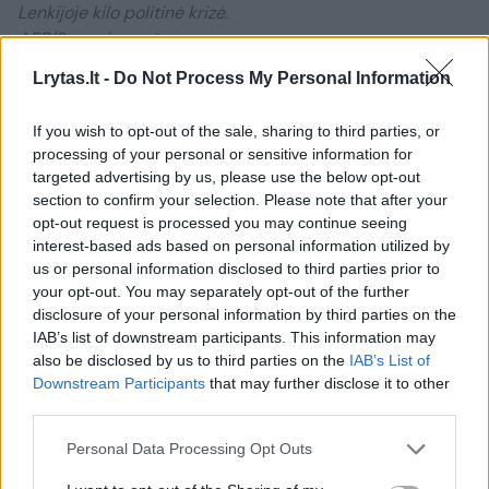
Lenkijoje kilo politinė krizė.
AFP/Scanpix nuotr.
Lrytas.lt -
Do Not Process My Personal Information
Brazilijos tyrinėtoja, sociologė Gisele Zanoto
If you wish to opt-out of the sale, sharing to third parties, or
teigia, jog TFP veikla yra grindžiama
processing of your personal or sensitive information for
vienuolišku gyvenimo būdu bei neginčijamu
targeted advertising by us, please use the below opt-out
section to confirm your selection. Please note that after your
P.C.de Oliveiros ir Marijos kultu.
opt-out request is processed you may continue seeing
interest-based ads based on personal information utilized by
us or personal information disclosed to third parties prior to
Mirus įkūrėjui TFP santykiai su Brazilijos
your opt-out. You may separately opt-out of the further
bažnyčia ir Vatikanu pagerėjo, o organizacija
disclosure of your personal information by third parties on the
IAB’s list of downstream participants. This information may
ėmė populiarėti kitose šalyse, ypač
also be disclosed by us to third parties on the
IAB’s List of
Prancūzijoje. Iš čia ji ėmė inicijuoti radikalių
Downstream Participants
that may further disclose it to other
katalikiškų organizacijų steigimą kitose ES
third parties.
šalyse.
Personal Data Processing Opt Outs