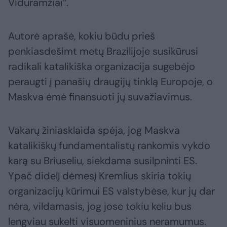
Viduramžiai“.
Autorė aprašė, kokiu būdu prieš
penkiasdešimt metų Brazilijoje susikūrusi
radikali katalikiška organizacija sugebėjo
peraugti į panašių draugijų tinklą Europoje, o
Maskva ėmė finansuoti jų suvažiavimus.
Vakarų žiniasklaida spėja, jog Maskva
katalikiškų fundamentalistų rankomis vykdo
karą su Briuseliu, siekdama susilpninti ES.
Ypač didelį dėmesį Kremlius skiria tokių
organizacijų kūrimui ES valstybėse, kur jų dar
nėra, vildamasis, jog jose tokiu keliu bus
lengviau sukelti visuomeninius neramumus.