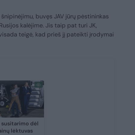
 šnipinėjimu, buvęs JAV jūrų pėstininkas
usijos kalėjime. Jis taip pat turi JK,
 visada teigė, kad prieš jį pateikti įrodymai
 susitarimo dėl
inų lėktuvas