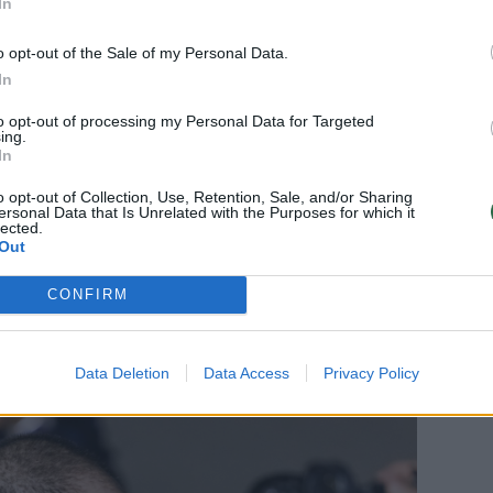
In
o opt-out of the Sale of my Personal Data.
ovo mėn. vykstant į Jekaterinburgą daryti
In
titucijų teigimu, jis rinko informaciją
to opt-out of processing my Personal Data for Targeted
CIA), tačiau niekada nepaskelbė jokių
ing.
In
o opt-out of Collection, Use, Retention, Sale, and/or Sharing
ersonal Data that Is Unrelated with the Purposes for which it
lected.
tis ir JAV valstybės departamentas neigė
Out
itu, uždaru teismo procesu jis buvo
CONFIRM
Data Deletion
Data Access
Privacy Policy