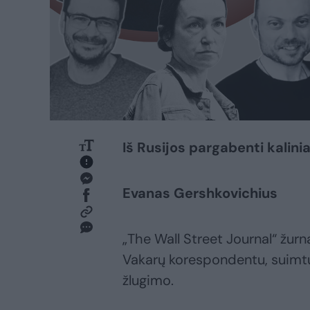
Iš Rusijos pargabenti kalinia
Evanas Gershkovichius
„The Wall Street Journal“ žur
Vakarų korespondentu, suimtu
žlugimo.