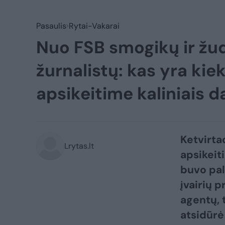
Pasaulis
Rytai-Vakarai
Nuo FSB smogikų ir žudi
žurnalistų: kas yra kie
apsikeitime kaliniais 
Ketvirta
Lrytas.lt
apsikeiti
buvo pal
įvairių p
agentų, t
atsidūrė