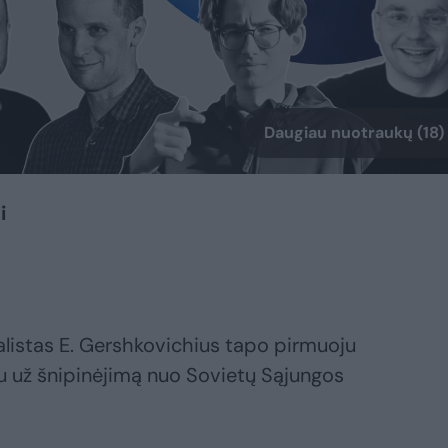
Daugiau nuotraukų (18)
i
nalistas E. Gershkovichius tapo pirmuoju
 už šnipinėjimą nuo Sovietų Sąjungos