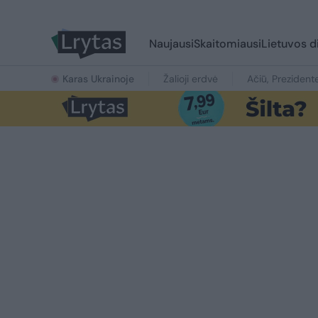
Naujausi
Skaitomiausi
Lietuvos d
Karas Ukrainoje
Žalioji erdvė
Ačiū, Prezident