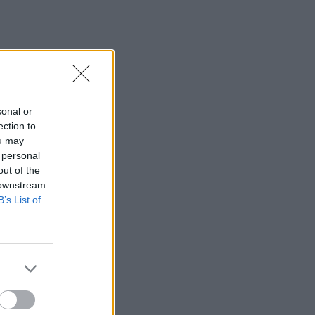
sonal or
ection to
ou may
 personal
out of the
 downstream
B’s List of