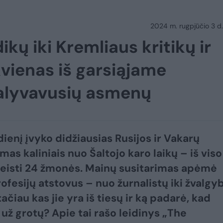
2024 m. rugpjūčio 3 d.
kų iki Kremliaus kritikų ir
kvienas iš garsiąjame
dalyvavusių asmenų
dienį įvyko didžiausias Rusijos ir Vakarų
mas kaliniais nuo Šaltojo karo laikų – iš viso
eisti 24 žmonės. Mainų susitarimas apėmė
rofesijų atstovus – nuo žurnalistų iki žvalgy
ačiau kas jie yra iš tiesų ir ką padarė, kad
 už grotų? Apie tai rašo leidinys „The