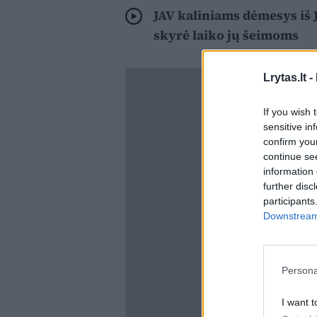
JAV kaliniams dėmesys iš J.
skyrė laiko jų šeimoms
Lrytas.lt -
If you wish 
sensitive in
confirm you
continue se
information 
further disc
participants
Downstream 
Persona
I want t