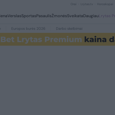
Orai
Lrytas.tv
Horoskopai
iena
Verslas
Sportas
Pasaulis
Žmonės
Sveikata
Daugiau
Lrytas 
e
Europos burės 2026
Darbo skelbimai