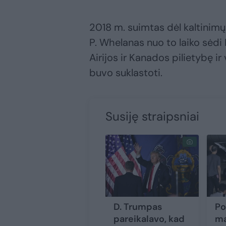
2018 m. suimtas dėl kaltinimų
P. Whelanas nuo to laiko sėdi R
Airijos ir Kanados pilietybę ir
buvo suklastoti.
Susiję straipsniai
D. Trumpas
Po
pareikalavo, kad
ma