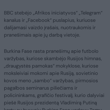
BBC stebėjo „Afrikos iniciatyvos“ „Telegram“
kanalus ir „Facebook“ puslapius, kuriuose
dalijamasi vaizdo įrašais, nuotraukomis ir
pranešimais apie jų darbą vietoje.
Burkina Fase rasta pranešimų apie futbolo
varžybas, kuriose skambėjo Rusijos himnas,
„draugystės pamokas“ mokyklose, kuriose
moksleiviai mokomi apie Rusiją, sovietinio
kovos meno „sambo“ varžybas, pirmosios
pagalbos seminarus piliečiams ir
policininkams, grafičio festivalį, kurio dalyviai
piešė Rusijos prezidentą Vladimirą Putiną
kartu su buvusiu Burkina Faso vadovu Tomu