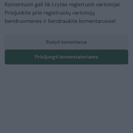
Komentuoti gali tik Lrytas registruoti vartotojai.
Prisijunkite prie registruotų vartotojų
bendruomenės ir bendraukite komentaruose!
Rodyti komentarus
Prisijungti komentatoriams