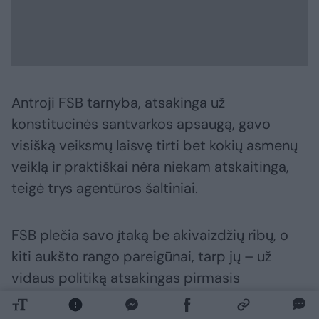
Antroji FSB tarnyba, atsakinga už
konstitucinės santvarkos apsaugą, gavo
visišką veiksmų laisvę tirti bet kokių asmenų
veiklą ir praktiškai nėra niekam atskaitinga,
teigė trys agentūros šaltiniai.
FSB plečia savo įtaką be akivaizdžių ribų, o
kiti aukšto rango pareigūnai, tarp jų – už
vidaus politiką atsakingas pirmasis
prezidento administracijos vadovo