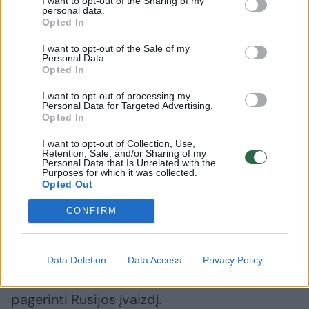
Daugiau nuotraukų (5)
I want to opt-out of the Sharing of my
personal data.
Opted In
Rusijos įtaka Afrikoje.
I want to opt-out of the Sale of my
Personal Data.
AFP/Scanpix nuotr.
Opted In
I want to opt-out of processing my
Personal Data for Targeted Advertising.
BBC ji teigia nesutinkanti, kad regionus
Opted In
neteisėtai aneksavo Rusija, ir tvirtina, kad jos
I want to opt-out of Collection, Use,
reportažai atspindi jos pačios nuomonę ir „jie
Retention, Sale, and/or Sharing of my
Personal Data that Is Unrelated with the
nėra nukreipti Rusijos naudai“.
Purposes for which it was collected.
Opted Out
CONFIRM
Be spaudos kelionių, „Afrikos iniciatyvos“
vietos filialai Vakarų Afrikos Sahelio regione
aktyviai dalyvavo bendruomenės
Data Deletion
Data Access
Privacy Policy
informavimo veikloje, kuria buvo siekiama
pagerinti Rusijos įvaizdį.