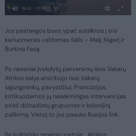
Jos pastangos buvo ypač sutelktos į tris
kariuomenės valdomas šalis – Malį, Nigerį ir
Burkina Fasą.
Po neseniai įvykdytų perversmų šios Vakarų
Afrikos šalys atsiribojo nuo Vakarų
sąjungininkų, pavyzdžiui, Prancūzijos,
kritikuodamos jų nesėkmingas intervencijas
prieš džihadistų grupuotes ir kolonijinį
palikimą. Vietoj to jos pasuko Rusijos link.
Be kultūrinių renginių vietoje, „Afrikos