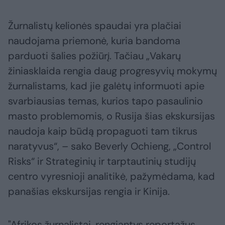
Žurnalistų kelionės spaudai yra plačiai
naudojama priemonė, kuria bandoma
parduoti šalies požiūrį. Tačiau „Vakarų
žiniasklaida rengia daug progresyvių mokymų
žurnalistams, kad jie galėtų informuoti apie
svarbiausias temas, kurios tapo pasaulinio
masto problemomis, o Rusija šias ekskursijas
naudoja kaip būdą propaguoti tam tikrus
naratyvus“, – sako Beverly Ochieng, „Control
Risks“ ir Strateginių ir tarptautinių studijų
centro vyresnioji analitikė, pažymėdama, kad
panašias ekskursijas rengia ir Kinija.
"Afrikos žurnalistai, rengiantys reportažus