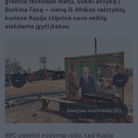
grafičio festivalio metu. Sveiki atvykę į
Burkina Fasą – vieną iš Afrikos valstybių,
kuriose Rusija stiprina savo veiklą,
siekdama įgyti įtakos.
Daugiau nuotraukų (5)
BBC pateikti įrodymai rodo, kad Rusija