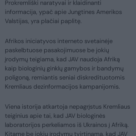
Prokremliški naratyvai ir klaidinanti
informacija, ypač apie Jungtines Amerikos
Valstijas, yra plačiai paplitę.
Afrikos iniciatyvos interneto svetainėje
paskelbtuose pasakojimuose be jokių
įrodymų teigiama, kad JAV naudoja Afriką
kaip biologinių ginklų gamybos ir bandymų
poligoną, remiantis seniai diskredituotomis
Kremliaus dezinformacijos kampanijomis.
Viena istorija atkartoja nepagrįstus Kremliaus
teiginius apie tai, kad JAV biologinės
laboratorijos perkeliamos iš Ukrainos į Afriką.
Kitame be jokių įrodymų tvirtinama, kad JAV