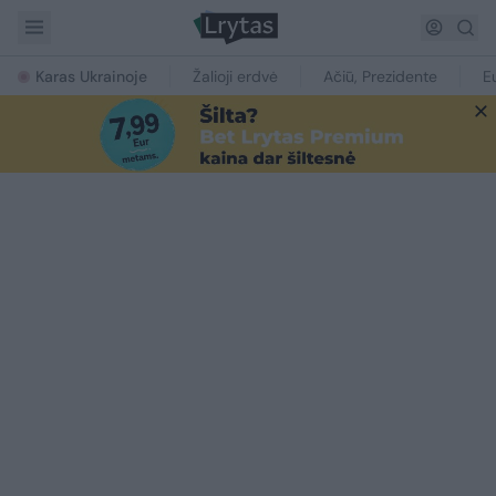
Karas Ukrainoje
Žalioji erdvė
Ačiū, Prezidente
E