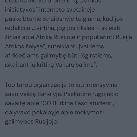
departamento pranešimą, „Afrikos
iniciatyvos“ interneto svetainėje
paskelbtame straipsnyje teigiama, kad jos
redakcija „tvirtina, jog jos tikslas – skleisti
žinias apie Afriką Rusijoje ir populiarinti Rusiją
Afrikos šalyse“, suteikiant „įvairiems
afrikiečiams galimybę būti išgirstiems,
įskaitant jų kritiką Vakarų šalims“.
Tuo tarpu organizacija toliau intensyvina
savo veiklą Sahelyje. Paskutinę rugpjūčio
savaitę apie 100 Burkina Faso studentų
dalyvavo pokalbyje apie mokymosi
galimybes Rusijoje.