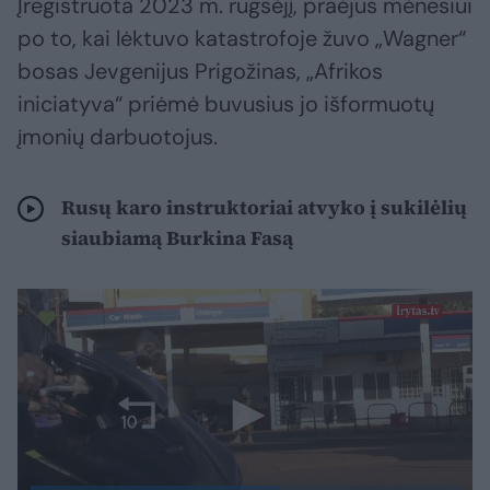
Įregistruota 2023 m. rugsėjį, praėjus mėnesiui
po to, kai lėktuvo katastrofoje žuvo „Wagner“
bosas Jevgenijus Prigožinas, „Afrikos
iniciatyva“ priėmė buvusius jo išformuotų
įmonių darbuotojus.
Rusų karo instruktoriai atvyko į sukilėlių
siaubiamą Burkina Fasą