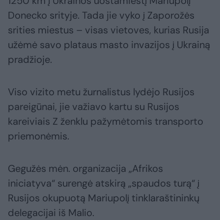
1250 km į Ukrainos uostamiestį Mariupolį
Donecko srityje. Tada jie vyko į Zaporožės
srities miestus – visas vietoves, kurias Rusija
užėmė savo plataus masto invazijos į Ukrainą
pradžioje.
Viso vizito metu žurnalistus lydėjo Rusijos
pareigūnai, jie važiavo kartu su Rusijos
kareiviais Z ženklu pažymėtomis transporto
priemonėmis.
Gegužės mėn. organizacija „Afrikos
iniciatyva“ surengė atskirą „spaudos turą“ į
Rusijos okupuotą Mariupolį tinklaraštininkų
delegacijai iš Malio.