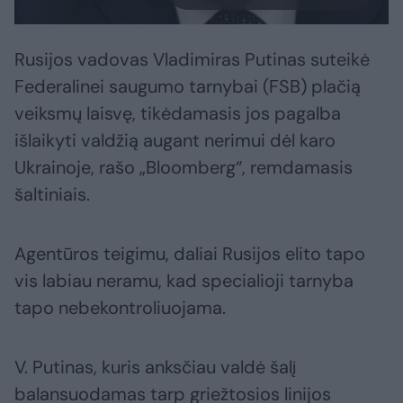
Rusijos vadovas Vladimiras Putinas suteikė
Federalinei saugumo tarnybai (FSB) plačią
veiksmų laisvę, tikėdamasis jos pagalba
išlaikyti valdžią augant nerimui dėl karo
Ukrainoje, rašo „Bloomberg“, remdamasis
šaltiniais.
Agentūros teigimu, daliai Rusijos elito tapo
vis labiau neramu, kad specialioji tarnyba
tapo nebekontroliuojama.
V. Putinas, kuris anksčiau valdė šalį
balansuodamas tarp griežtosios linijos