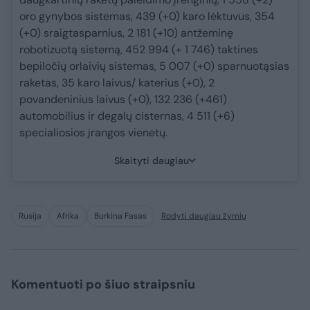
oro gynybos sistemas, 439 (+0) karo lėktuvus, 354
(+0) sraigtasparnius, 2 181 (+10) antžeminę
robotizuotą sistemą, 452 994 (+ 1 746) taktines
bepiločių orlaivių sistemas, 5 007 (+0) sparnuotąsias
raketas, 35 karo laivus/ katerius (+0), 2
povandeninius laivus (+0), 132 236 (+461)
automobilius ir degalų cisternas, 4 511 (+6)
specialiosios įrangos vienetų.
Skaityti daugiau
Rusija
Afrika
Burkina Fasas
Rodyti daugiau žymių
Komentuoti po šiuo straipsniu