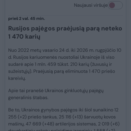
Naujausi viršuje
prieš 2 val. 45 min.
Rusijos pajėgos praėjusią parą neteko
1 470 karių
Nuo 2022 metų vasario 24 d. iki 2026 m. rugpjūčio 10
d. Rusijos kariuomenės nuostoliai Ukrainoje iš viso
sudarė apie 1 mln. 459 tūkst. 210 karių (žuvusių ir
sužeistųjų). Praėjusią parą eliminuota 1 470 priešo
kareivių.
Apie tai pranešė Ukrainos ginkluotųjų pajėgų
generalinis štabas.
Be to, Ukrainos gynybos pajėgos iki šiol sunaikino 12
255 (+2) priešo tankus, 25 116 (+13) šarvuotų kovos
mašinų, 47 669 (+48) artilerijos sistemas, 2 019 (+6)
daugkartinių raketų paleidimo įrenginių, 1 558 (+2)