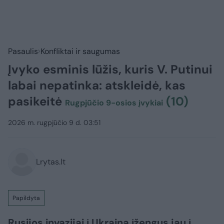
Pasaulis
Konfliktai ir saugumas
Įvyko esminis lūžis, kuris V. Putinui
labai nepatinka: atskleidė, kas
pasikeitė
(10)
Rugpjūčio 9-osios įvykiai
2026 m. rugpjūčio 9 d. 03:51
Lrytas.lt
Papildyta
Rusijos invazijai į Ukrainą įžengus jau į