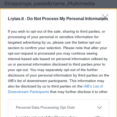
Straipsnyje, paskelbtame „Multimedia
Group“ valdomoje anglakalbėje interneto
svetainėje „JoyOnline“, Ganos žurnalistė Ivy
Lrytas.lt -
Do Not Process My Personal Information
Setordjie rašo, kad Ukrainos Zaporožės
If you wish to opt-out of the sale, sharing to third parties, or
regionas, kurio sostinę kontroliuoja Ukraina,
processing of your personal or sensitive information for
„yra europinės Rusijos pietuose“.
targeted advertising by us, please use the below opt-out
section to confirm your selection. Please note that after your
opt-out request is processed you may continue seeing
interest-based ads based on personal information utilized by
us or personal information disclosed to third parties prior to
your opt-out. You may separately opt-out of the further
disclosure of your personal information by third parties on the
IAB’s list of downstream participants. This information may
also be disclosed by us to third parties on the
IAB’s List of
Downstream Participants
that may further disclose it to other
third parties.
Personal Data Processing Opt Outs