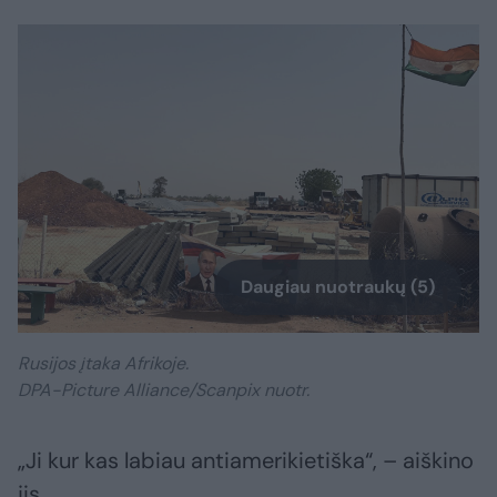
Daugiau nuotraukų (5)
Rusijos įtaka Afrikoje.
DPA-Picture Alliance/Scanpix nuotr.
„Ji kur kas labiau antiamerikietiška“, – aiškino
jis.