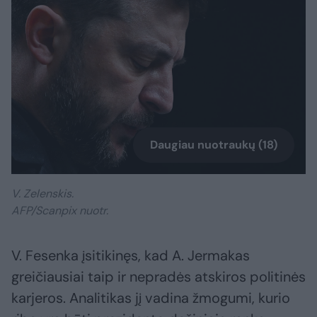
Daugiau nuotraukų (18)
V. Zelenskis.
AFP/Scanpix nuotr.
V. Fesenka įsitikinęs, kad A. Jermakas
greičiausiai taip ir nepradės atskiros politinės
karjeros. Analitikas jį vadina žmogumi, kurio