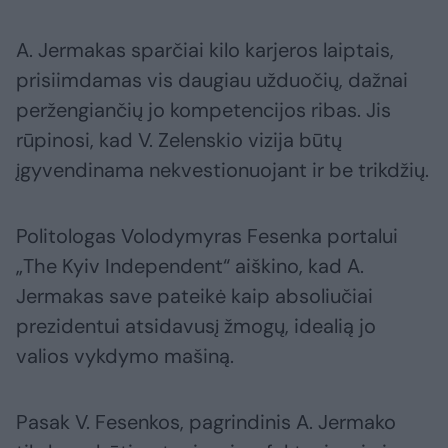
A. Jermakas sparčiai kilo karjeros laiptais,
prisiimdamas vis daugiau užduočių, dažnai
peržengiančių jo kompetencijos ribas. Jis
rūpinosi, kad V. Zelenskio vizija būtų
įgyvendinama nekvestionuojant ir be trikdžių.
Politologas Volodymyras Fesenka portalui
„The Kyiv Independent“ aiškino, kad A.
Jermakas save pateikė kaip absoliučiai
prezidentui atsidavusį žmogų, idealią jo
valios vykdymo mašiną.
Pasak V. Fesenkos, pagrindinis A. Jermako