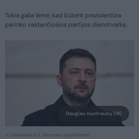
Tokia galia lėmė, kad būtent prezidentūra
parinko valdančiosios partijos dienotvarkę.
Daugiau nuotraukų (18)
V. Zelenskio ir E. Macrono susitikimas.