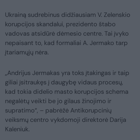
Ukrainą sudrebinus didžiausiam V. Zelenskio
korupcijos skandalui, prezidento štabo
vadovas atsidūrė dėmesio centre. Tai įvyko
nepaisant to, kad formaliai A. Jermako tarp
įtariamųjų nėra.
„Andrijus Jermakas yra toks įtakingas ir taip
giliai įsitraukęs į daugybę vidaus procesų,
kad tokia didelio masto korupcijos schema
negalėtų veikti be jo gilaus žinojimo ir
supratimo“, – pabrėžė Antikorupcinių
veiksmų centro vykdomoji direktorė Darija
Kaleniuk.