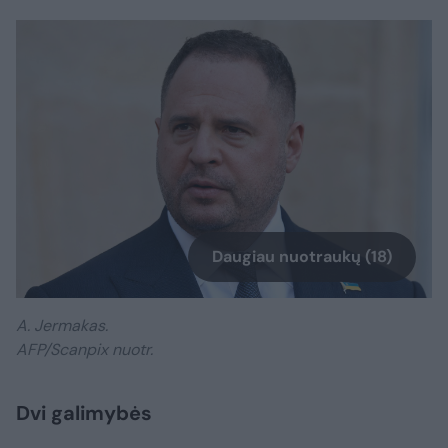
Daugiau nuotraukų (18)
A. Jermakas.
AFP/Scanpix nuotr.
Dvi galimybės