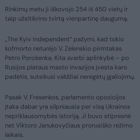
Rinkimų metu ji iškovojo 254 iš 450 vietų ir
taip užsitikrino tvirtą vienpartinę daugumą.
„The Kyiv Independent“ pažymi, kad tokio
kofmorto neturėjo V. Zelenskio pirmtakas
Petro Porošenka. Kita svarbi aplinkybė – po
Rusijos plataus masto invazijos įvesta karo
padėtis, suteikusi valdžiai neregėtų įgaliojimų.
Pasak V. Fresenkos, parlamento opozicijos
įtaka dabar yra silpniausia per visą Ukrainos
nepriklausomybės istoriją. Ji buvo stipresnė
net Viktoro Janukovyčiaus prorusiško režimo
laikais.