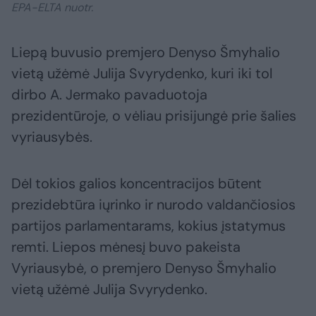
EPA-ELTA nuotr.
Liepą buvusio premjero Denyso Šmyhalio
vietą užėmė Julija Svyrydenko, kuri iki tol
dirbo A. Jermako pavaduotoja
prezidentūroje, o vėliau prisijungė prie šalies
vyriausybės.
Dėl tokios galios koncentracijos būtent
prezidebtūra iųrinko ir nurodo valdančiosios
partijos parlamentarams, kokius įstatymus
remti. Liepos mėnesį buvo pakeista
Vyriausybė, o premjero Denyso Šmyhalio
vietą užėmė Julija Svyrydenko.