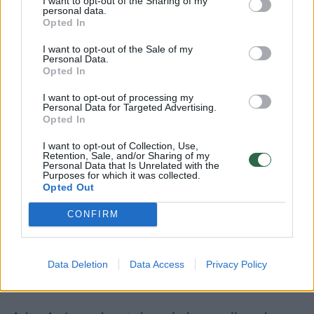
I want to opt-out of the Sharing of my
personal data.
Opted In
Per A. Jermako kadenciją nemažai su juo
I want to opt-out of the Sale of my
siejamų asmenų staiga praturtėjo. Kino
Personal Data.
Opted In
prodiuseris ir buvęs jo verslo partneris
Artemas Koljubajevas, remiantis 2023 m.
I want to opt-out of processing my
Personal Data for Targeted Advertising.
„Bihus.info“ tyrimu, smarkiai išplėtė savo
Opted In
verslo imperiją, investuodamas į
I want to opt-out of Collection, Use,
Retention, Sale, and/or Sharing of my
nekilnojamąjį turtą ir dronų gamybą.
Personal Data that Is Unrelated with the
Purposes for which it was collected.
Opted Out
A. Jermako oponentai pabrėžia, kad
CONFIRM
nuolatiniai korupcijos skandalai, kuriuose
figūruoja jo artimiausi pavaldiniai ir
Data Deletion
Data Access
Privacy Policy
sąjungininkail rodo dvi galimybes.