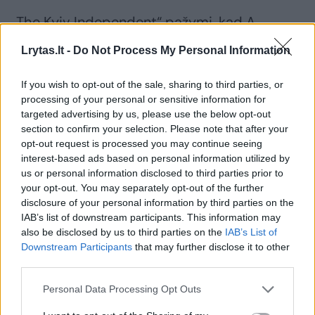
„The Kyiv Independent“ pažymi, kad A.
Jermaką jau metus persekiojo kaltinimai
Lrytas.lt -
Do Not Process My Personal Information
korupcija, neteisėtu praturtėjimu ir
kyšininkavimu.
If you wish to opt-out of the sale, sharing to third parties, or
processing of your personal or sensitive information for
targeted advertising by us, please use the below opt-out
Jo buvusiam pavaduotojui Andrijui
section to confirm your selection. Please note that after your
opt-out request is processed you may continue seeing
Smirnovui teisėsaugos institucijos pareiškė
interest-based ads based on personal information utilized by
kaltinimus dėl neteisėto praturtėjimo, pinigų
us or personal information disclosed to third parties prior to
your opt-out. You may separately opt-out of the further
plovimo ir kyšininkavimo.
disclosure of your personal information by third parties on the
IAB’s list of downstream participants. This information may
also be disclosed by us to third parties on the
IAB’s List of
Du kiti buvę pavaduotojai – Kyrylas
Downstream Participants
that may further disclose it to other
Tymošenka ir Rostislavas Šurma – taip pat
third parties.
figūravo korupcijos tyrimuose, nors oficialiai
Personal Data Processing Opt Outs
jiems kaltinimai nepateikti.