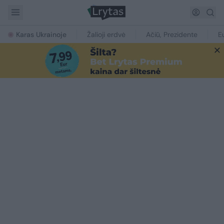
Karas Ukrainoje
Žalioji erdvė
Ačiū, Prezidente
E