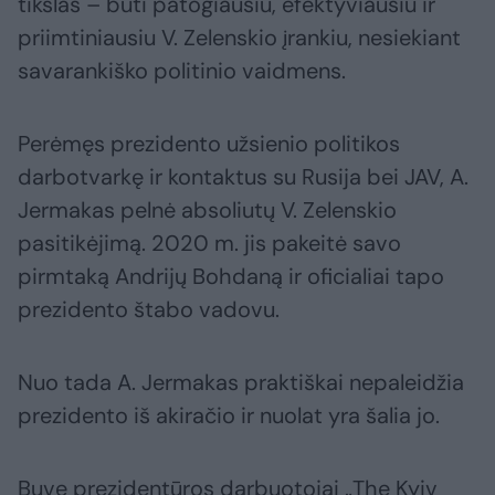
tikslas – būti patogiausiu, efektyviausiu ir
priimtiniausiu V. Zelenskio įrankiu, nesiekiant
savarankiško politinio vaidmens.
Perėmęs prezidento užsienio politikos
darbotvarkę ir kontaktus su Rusija bei JAV, A.
Jermakas pelnė absoliutų V. Zelenskio
pasitikėjimą. 2020 m. jis pakeitė savo
pirmtaką Andrijų Bohdaną ir oficialiai tapo
prezidento štabo vadovu.
Nuo tada A. Jermakas praktiškai nepaleidžia
prezidento iš akiračio ir nuolat yra šalia jo.
Buvę prezidentūros darbuotojai „The Kyiv