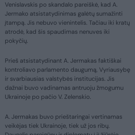
Venislavskis po skandalo pareiškė, kad A.
Jermako atsistatydinimas galėtų sumažinti
įtampą. Jis nebuvo vienintelis. Tačiau iki kratų
atrodė, kad šis spaudimas nenuves iki
pokyčių.
Prieš atsistatydinant A. Jermakas faktiškai
kontroliavo parlamento daugumą, Vyriausybę
ir svarbiausias valstybės institucijas. Jis
dažnai buvo vadinamas antruoju žmogumu
Ukrainoje po pačio V. Zelenskio.
A. Jermakas buvo prieštaringai vertinamas
veikėjas tiek Ukrainoje, tiek už jos ribų.
Daugelis pareigūnų ir diplomatų į jį žiūrėjo