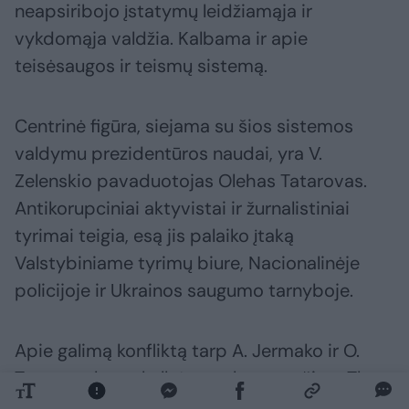
neapsiribojo įstatymų leidžiamąja ir
vykdomąja valdžia. Kalbama ir apie
teisėsaugos ir teismų sistemą.
Centrinė figūra, siejama su šios sistemos
valdymu prezidentūros naudai, yra V.
Zelenskio pavaduotojas Olehas Tatarovas.
Antikorupciniai aktyvistai ir žurnalistiniai
tyrimai teigia, esą jis palaiko įtaką
Valstybiniame tyrimų biure, Nacionalinėje
policijoje ir Ukrainos saugumo tarnyboje.
Apie galimą konfliktą tarp A. Jermako ir O.
Tatarovo buvo kalbėta ne kartą, tačiau „The
Kyiv Independent“ šaltiniai teisėsaugoje tą