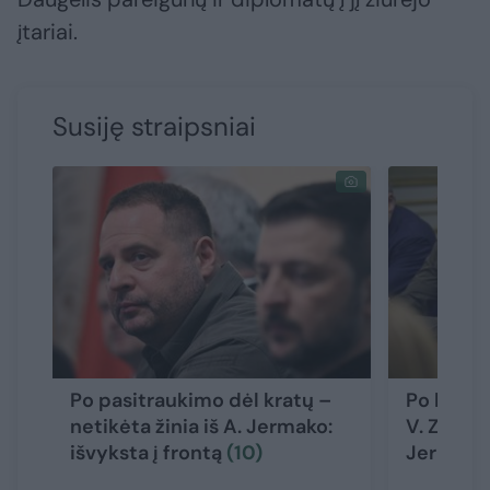
įtariai.
Susiję straipsniai
Po pasitraukimo dėl kratų –
Po kratų 
netikėta žinia iš A. Jermako:
V. Zelens
išvyksta į frontą
(10)
Jermaka