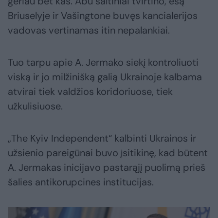
geriau bet kas. Abu šaltiniai tvirtino, esą
Briuselyje ir Vašingtone buvęs kancialerijos
vadovas vertinamas itin nepalankiai.
Tuo tarpu apie A. Jermako siekį kontroliuoti
viską ir jo milžinišką galią Ukrainoje kalbama
atvirai tiek valdžios koridoriuose, tiek
užkulisiuose.
„The Kyiv Independent“ kalbinti Ukrainos ir
užsienio pareigūnai buvo įsitikinę, kad būtent
A. Jermakas inicijavo pastarąjį puolimą prieš
šalies antikorupcines institucijas.