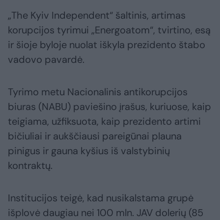
„The Kyiv Independent“ šaltinis, artimas
korupcijos tyrimui „Energoatom“, tvirtino, esą
ir šioje byloje nuolat iškyla prezidento štabo
vadovo pavardė.
Tyrimo metu Nacionalinis antikorupcijos
biuras (NABU) paviešino įrašus, kuriuose, kaip
teigiama, užfiksuota, kaip prezidento artimi
bičiuliai ir aukščiausi pareigūnai plauna
pinigus ir gauna kyšius iš valstybinių
kontraktų.
Institucijos teigė, kad nusikalstama grupė
išplovė daugiau nei 100 mln. JAV dolerių (85