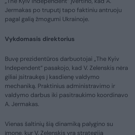
„The Kyiv Independent“ įvertino, kad A.
Jermakas po truputį tapo faktiniu antruoju
pagal galią žmogumi Ukrainoje.
Vykdomasis direktorius
Buvę prezidentūros darbuotojai „The Kyiv
Independent“ pasakojo, kad V. Zelenskis nėra
giliai įsitraukęs į kasdienę valdymo
mechaniką. Praktinius administravimo ir
valdymo darbus iki pasitraukimo koordinavo
A. Jermakas.
Vienas šaltinių šią dinamiką palygino su
įmone, kur V. Zelenskis yra strategiją