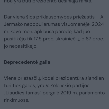
riba yra būti prezidento dešiniąja ranka.
Dar viena šios priklausomybės priežastis – A.
Jermako nepopuliarumas visuomenėje. 2024
m. kovo mėn. apklausa parodė, kad juo
pasitikėjo tik 17,5 proc. ukrainiečių, o 67 proc.
jo nepasitikėjo.
Beprecedentė galia
Viena priežasčių, kodėl prezidentūra šiandien
turi tiek galios, yra V. Zelenskio partijos
„Liaudies tarnas“ pergalė 2019 m. parlamento
rinkimuose.