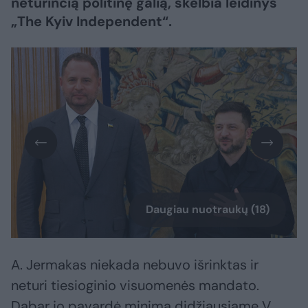
neturinčią politinę galią, skelbia leidinys
„The Kyiv Independent“.
Daugiau nuotraukų (18)
A. Jermakas niekada nebuvo išrinktas ir
neturi tiesioginio visuomenės mandato.
Dabar jo pavardė minima didžiausiame V.