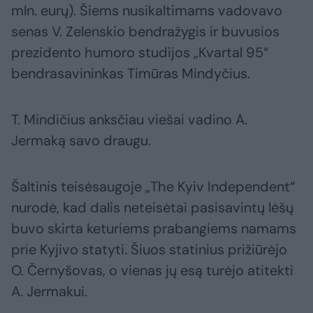
mln. eurų). Šiems nusikaltimams vadovavo
senas V. Zelenskio bendražygis ir buvusios
prezidento humoro studijos „Kvartal 95“
bendrasavininkas Timūras Mindyčius.
T. Mindičius anksčiau viešai vadino A.
Jermaką savo draugu.
Šaltinis teisėsaugoje „The Kyiv Independent“
nurodė, kad dalis neteisėtai pasisavintų lėšų
buvo skirta keturiems prabangiems namams
prie Kyjivo statyti. Šiuos statinius prižiūrėjo
O. Černyšovas, o vienas jų esą turėjo atitekti
A. Jermakui.