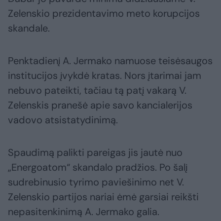
Zelenskio prezidentavimo meto korupcijos
skandale.
Penktadienį A. Jermako namuose teisėsaugos
institucijos įvykdė kratas. Nors įtarimai jam
nebuvo pateikti, tačiau tą patį vakarą V.
Zelenskis pranešė apie savo kancialerijos
vadovo atsistatydinimą.
Spaudimą palikti pareigas jis jautė nuo
„Energoatom“ skandalo pradžios. Po šalį
sudrebinusio tyrimo paviešinimo net V.
Zelenskio partijos nariai ėmė garsiai reikšti
nepasitenkinimą A. Jermako galia.