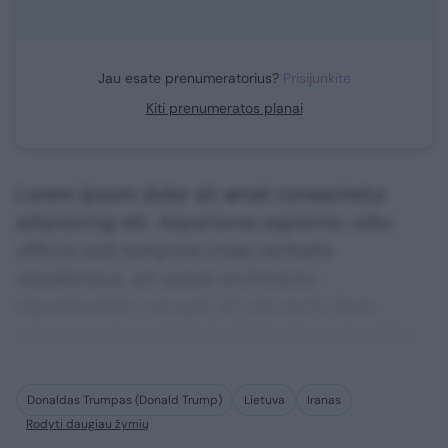
Jau esate prenumeratorius?
Prisijunkite
Kiti prenumeratos planai
Lorem ipsum dolor sit amet consectetur
adipisicing elit. Asperiores sapiente, odio
officiis sed tempore vitae veritatis
repellendus, ad saepe architecto
repudiandae corrupti sit non error illum
consequuntur adipisci dignissimos maxime.
Donaldas Trumpas (Donald Trump)
Lietuva
Iranas
Rodyti daugiau žymių