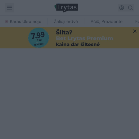
Karas Ukrainoje
Žalioji erdvė
Ačiū, Prezidente
E