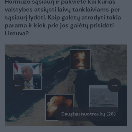
Hormūzo sąsiaurį ir pakvietė kai kurias
valstybes atsiųsti laivų tanklaiviams per
sąsiaurį lydėti. Kaip galėtų atrodyti tokia
parama ir kiek prie jos galėtų prisidėti
Lietuva?
Daugiau nuotraukų (26)