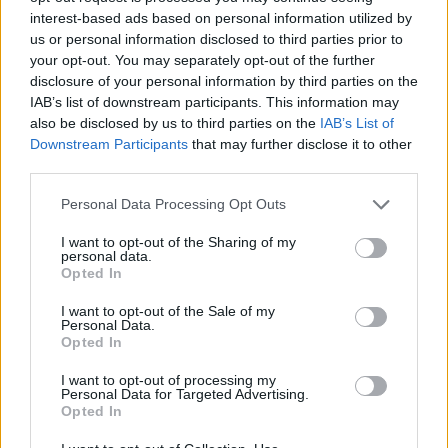
Tuo metu Lietuvos reikalų ministras Kęstutis
interest-based ads based on personal information utilized by
Budrys pareiškė, kad gavusios prašymą
us or personal information disclosed to third parties prior to
padėti užtikrinti Hormūso sąsiaurio
your opt-out. You may separately opt-out of the further
disclosure of your personal information by third parties on the
atidarymą, NATO šalys turėtų tokią galimybę
IAB’s list of downstream participants. This information may
apsvarstyti.
also be disclosed by us to third parties on the
IAB’s List of
Downstream Participants
that may further disclose it to other
third parties.
Portalo
Lrytas
kalbintas atsargos majoras
Personal Data Processing Opt Outs
Darius Antanaitis pastebėjo, kad netgi gavusi
I want to opt-out of the Sharing of my
oficialų prašymą, kaip organizacija NATO
personal data.
Opted In
savo misijos pradėti negalėtų, o sprendimai
greičiausiai būtų priimti dvišaliu arba
I want to opt-out of the Sale of my
Personal Data.
koalicijos formatu.
Opted In
I want to opt-out of processing my
Personal Data for Targeted Advertising.
Vertinant Lietuvos galimybes,
Opted In
portalo
Lrytas
kalbintas atsargos pulkininkas