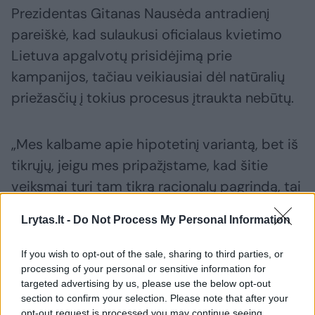
Prezidentas Gitanas Nausėda antradienį
pareiškė, kad sulaukusi oficialaus kvietimo
Lietuva apgalvotų prisidėjimą prie
kampanijos, tačiau veikiausiai dėl natūralių
priežasčių į tokius procesus įtraukta nebūtų.
„Mes kalbame apie hipotetinį variantą, bet iš
tikrųjų, jeigu mes pripažįstame, kad šitie
veiksmai turi tam tikrą racionalų pagrindą, tai
Lietuva, kaip artimas NATO sąjungininkas, JAV
Lrytas.lt -
Do Not Process My Personal Information
sąjungininkas, galvotų apie galimą
prisidėjimą“, – antradienį „Verslo žinių“
If you wish to opt-out of the sale, sharing to third parties, or
tinklalaidėje teigė G. Nausėda.
processing of your personal or sensitive information for
targeted advertising by us, please use the below opt-out
section to confirm your selection. Please note that after your
opt-out request is processed you may continue seeing