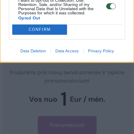
I want to opt-out of Collection, Use,
Vaidotas Malinionis įvertino, kad mūsų šalis
Retention, Sale, and/or Sharing of my
Personal Data that Is Unrelated with the
daug pajėgumų neturi, tačiau jau dabar
Purposes for which it was collected.
Opted Out
netiesiogiai padeda JAV kitoje srityje.
CONFIRM
Data Deletion
Data Access
Privacy Policy
Norite skaityti toliau?
Prisijunkite prie mūsų bendruomenės ir tapkite
prenumeratoriumi
1
Vos nuo
Eur / mėn.
Prenumeruoti