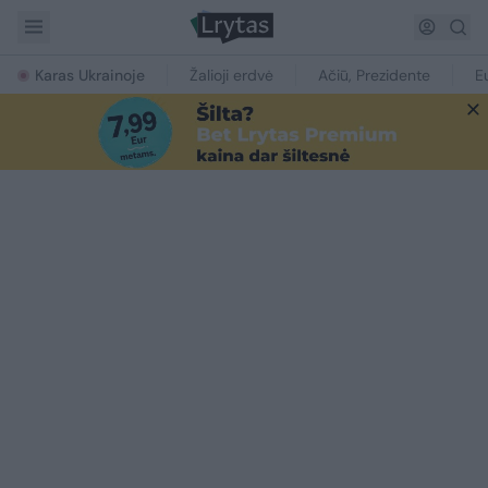
Karas Ukrainoje
Žalioji erdvė
Ačiū, Prezidente
E