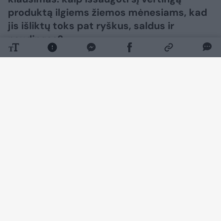
produktą ilgiems žiemos mėnesiams, kad
jis išliktų toks pat ryškus, saldus ir
naudingas?
Daugiau nuotraukų (4)
Šaldymas ir konservavimas yra du