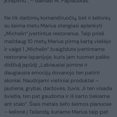
įkvėpimu“, – dalinasi M. Paplauskas.
Ne tik darbinių komandiruočių, bet ir kelionių
su šeima metu Marius stengiasi aplankyti
„Michelin“ įvertintus restoranus. Taip prieš
maždaug 10 metų Marius pirmą kartą viešėjo
ir valgė 1 „Michelin“ žvaigždute įvertintame
restorane Ispanijoje, kuris jam tuomet paliko
didžiulį įspūdį: „Labiausiai įsiminė ir
daugiausia emocijų dovanojo ten patirti
skoniai. Naudojami vietiniai produktai –
jautiena, grybai, daržovės, žuvis. Ji ten visada
šviežia, ten pat gaudoma ir iš karto tiekiama
ant stalo“. Šiais metais šefo šeimos planuose
– kelionė į Tailandą, kuriame Marius taip pat