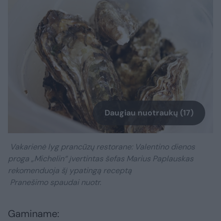
Daugiau nuotraukų (17)
Vakarienė lyg prancūzų restorane: Valentino dienos
proga „Michelin“ įvertintas šefas Marius Paplauskas
rekomenduoja šį ypatingą receptą
Pranešimo spaudai nuotr.
Gaminame: