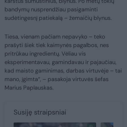
karštus sumuštinius, blynus. Po metų tokių
bandymų nusprendžiau pasigaminti
sudėtingesnį patiekalą – žemaičių blynus.
Tiesa, vienam pačiam nepavyko – teko
prašyti šiek tiek kaimynės pagalbos, nes
pritrūkau ingredientų. Vėliau vis
eksperimentavau, gamindavau ir pajaučiau,
kad maisto gaminimas, darbas virtuvėje – tai
mano, įgimta“, – pasakoja virtuvės šefas
Marius Paplauskas.
Susiję straipsniai