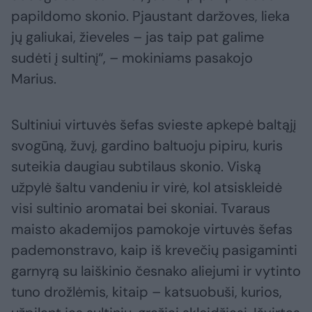
papildomo skonio. Pjaustant daržoves, lieka
jų galiukai, žieveles – jas taip pat galime
sudėti į sultinį“, – mokiniams pasakojo
Marius.
Sultiniui virtuvės šefas svieste apkepė baltąjį
svogūną, žuvį, gardino baltuoju pipiru, kuris
suteikia daugiau subtilaus skonio. Viską
užpylė šaltu vandeniu ir virė, kol atsiskleidė
visi sultinio aromatai bei skoniai. Tvaraus
maisto akademijos pamokoje virtuvės šefas
pademonstravo, kaip iš krevečių pasigaminti
garnyrą su laiškinio česnako aliejumi ir vytinto
tuno drožlėmis, kitaip – katsuobuši, kurios,