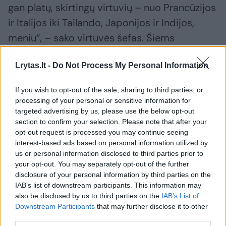
gan platų, skirtingų virtuvių – nuo Prancūzijos
ir Italijos iki Tailando, Japonijos ir Indijos,
meniu“, – sako virtuvės šefas. Šiems
patiekalams jis naudoja sezoninius
Lrytas.lt -
Do Not Process My Personal Information
produktus, kuriuos, jei reikia, atsigabena iš
toliausių kraštų ir taip užtikrina geriausią
If you wish to opt-out of the sale, sharing to third parties, or
skonį: „Jeigu tik galime, renkamės vietinius
processing of your personal or sensitive information for
targeted advertising by us, please use the below opt-out
produktus. O kai tenka atsivežti juos iš
section to confirm your selection. Please note that after your
užsienio, bendradarbiaujame su tiekėjais,
opt-out request is processed you may continue seeing
kurie prekes pristato daugkartinėse
interest-based ads based on personal information utilized by
us or personal information disclosed to third parties prior to
pakuotėse – atvežę produktus, jas susirenka
your opt-out. You may separately opt-out of the further
ir panaudoja dar ne kartą.“
disclosure of your personal information by third parties on the
IAB’s list of downstream participants. This information may
also be disclosed by us to third parties on the
IAB’s List of
Siekiant puoselėti tvarumą, Marius su
Downstream Participants
that may further disclose it to other
third parties.
komanda taip pat stengiasi maksimaliai