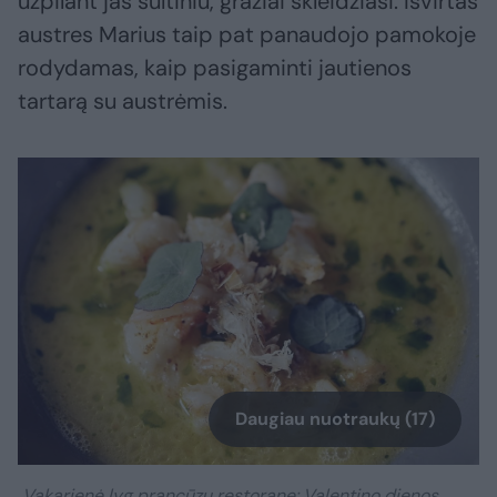
užpilant jas sultiniu, gražiai skleidžiasi. Išvirtas
austres Marius taip pat panaudojo pamokoje
rodydamas, kaip pasigaminti jautienos
tartarą su austrėmis.
Daugiau nuotraukų (17)
Vakarienė lyg prancūzų restorane: Valentino dienos