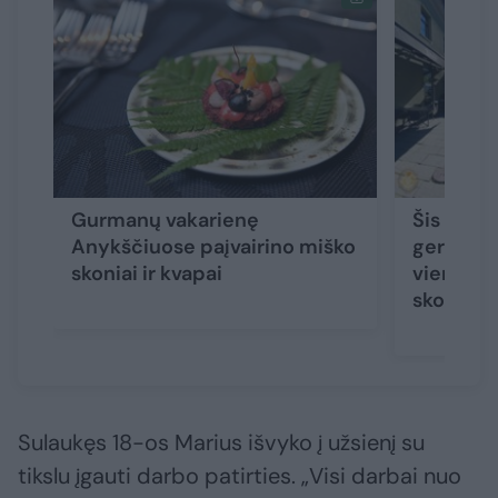
Gurmanų vakarienę
Šis rest
Anykščiuose paįvairino miško
geriausi
skoniai ir kvapai
vienas pa
skonių 
Sulaukęs 18-os Marius išvyko į užsienį su
tikslu įgauti darbo patirties. „Visi darbai nuo