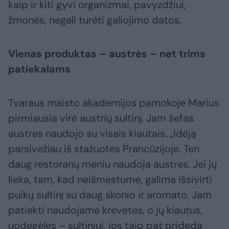
kaip ir kiti gyvi organizmai, pavyzdžiui,
žmonės, negali turėti galiojimo datos.
Vienas produktas – austrės – net trims
patiekalams
Tvaraus maisto akademijos pamokoje Marius
pirmiausia virė austrių sultinį. Jam šefas
austres naudojo su visais kiautais. „Idėją
parsivežiau iš stažuotės Prancūzijoje. Ten
daug restoranų meniu naudoja austres. Jei jų
lieka, tam, kad neišmestume, galima išsivirti
puikų sultinį su daug skonio ir aromato. Jam
patiekti naudojame krevetes, o jų kiautus,
uodegėles – sultiniui, jos taip pat prideda