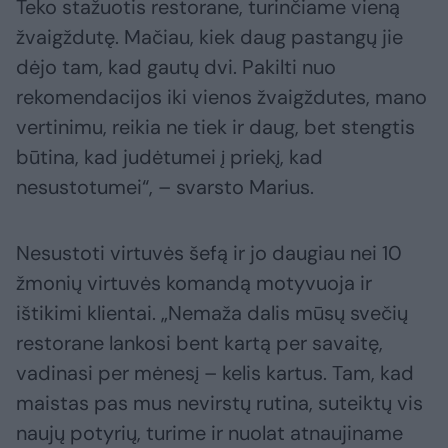
Teko stažuotis restorane, turinčiame vieną
žvaigždutę. Mačiau, kiek daug pastangų jie
dėjo tam, kad gautų dvi. Pakilti nuo
rekomendacijos iki vienos žvaigždutes, mano
vertinimu, reikia ne tiek ir daug, bet stengtis
būtina, kad judėtumei į priekį, kad
nesustotumei“, – svarsto Marius.
Nesustoti virtuvės šefą ir jo daugiau nei 10
žmonių virtuvės komandą motyvuoja ir
ištikimi klientai. „Nemaža dalis mūsų svečių
restorane lankosi bent kartą per savaitę,
vadinasi per mėnesį – kelis kartus. Tam, kad
maistas pas mus nevirstų rutina, suteiktų vis
naujų potyrių, turime ir nuolat atnaujiname