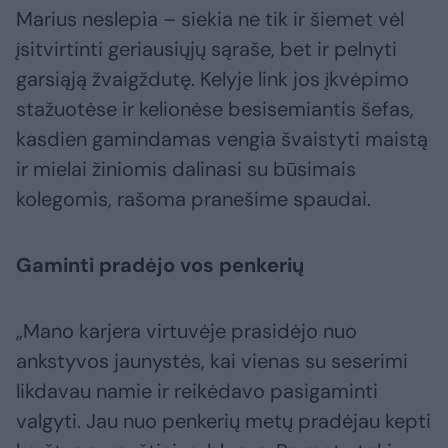
Marius neslepia – siekia ne tik ir šiemet vėl
įsitvirtinti geriausiųjų sąraše, bet ir pelnyti
garsiąją žvaigždutę. Kelyje link jos įkvėpimo
stažuotėse ir kelionėse besisemiantis šefas,
kasdien gamindamas vengia švaistyti maistą
ir mielai žiniomis dalinasi su būsimais
kolegomis, rašoma pranešime spaudai.
Gaminti pradėjo vos penkerių
„Mano karjera virtuvėje prasidėjo nuo
ankstyvos jaunystės, kai vienas su seserimi
likdavau namie ir reikėdavo pasigaminti
valgyti. Jau nuo penkerių metų pradėjau kepti