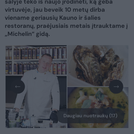
šalyje teko iš naujo įrodinėti, ką geba
virtuvėje, jau beveik 10 metų dirba
viename geriausių Kauno ir šalies
restoranų, praėjusiais metais įtrauktame į
„Michelin“ gidą.
Daugiau nuotraukų (17)