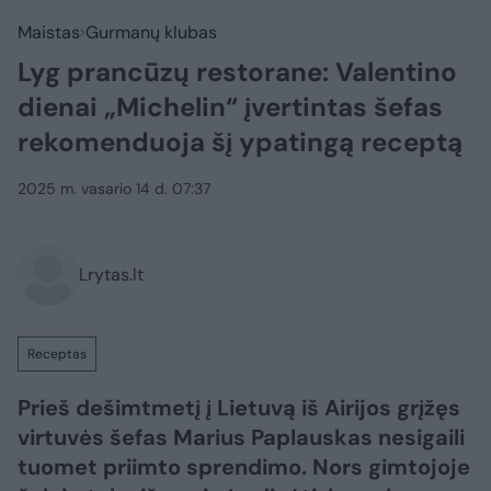
Maistas
Gurmanų klubas
Lyg prancūzų restorane: Valentino
dienai „Michelin“ įvertintas šefas
rekomenduoja šį ypatingą receptą
2025 m. vasario 14 d. 07:37
Lrytas.lt
Receptas
Prieš dešimtmetį į Lietuvą iš Airijos grįžęs
virtuvės šefas Marius Paplauskas nesigaili
tuomet priimto sprendimo. Nors gimtojoje