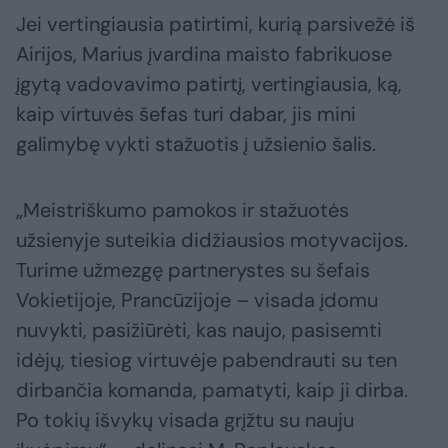
Jei vertingiausia patirtimi, kurią parsivežė iš
Airijos, Marius įvardina maisto fabrikuose
įgytą vadovavimo patirtį, vertingiausia, ką,
kaip virtuvės šefas turi dabar, jis mini
galimybę vykti stažuotis į užsienio šalis.
„Meistriškumo pamokos ir stažuotės
užsienyje suteikia didžiausios motyvacijos.
Turime užmezgę partnerystes su šefais
Vokietijoje, Prancūzijoje – visada įdomu
nuvykti, pasižiūrėti, kas naujo, pasisemti
idėjų, tiesiog virtuvėje pabendrauti su ten
dirbančia komanda, pamatyti, kaip ji dirba.
Po tokių išvykų visada grįžtu su nauju