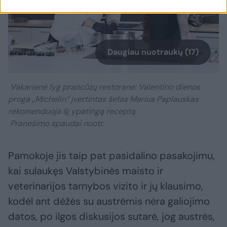
Daugiau nuotraukų (17)
Vakarienė lyg prancūzų restorane: Valentino dienos
proga „Michelin“ įvertintas šefas Marius Paplauskas
rekomenduoja šį ypatingą receptą
Pranešimo spaudai nuotr.
Pamokoje jis taip pat pasidalino pasakojimu,
kai sulaukęs Valstybinės maisto ir
veterinarijos tarnybos vizito ir jų klausimo,
kodėl ant dėžės su austrėmis nėra galiojimo
datos, po ilgos diskusijos sutarė, jog austrės,