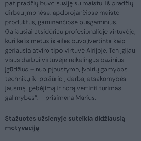
pat pradžių buvo susiję su maistu. Iš pradžių
dirbau įmonėse, apdorojančiose maisto
produktus, gaminančiose pusgaminius.
Galiausiai atsidūriau profesionalioje virtuvėje,
kuri kelis metus iš eilės buvo įvertinta kaip
geriausia atviro tipo virtuvė Airijoje. Ten įgijau
visus darbui virtuvėje reikalingus bazinius
įgūdžius – nuo pjaustymo, įvairių gamybos
technikų iki požiūrio į darbą, atsakomybės
jausmą, gebėjimą ir norą vertinti turimas
galimybes“, – prisimena Marius.
Stažuotės užsienyje suteikia didžiausią
motyvaciją