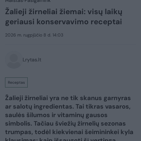
Maistas
Pasigamink
Žalieji žirneliai žiemai: visų laikų
geriausi konservavimo receptai
2026 m. rugpjūčio 8 d. 14:03
Lrytas.lt
Receptas
Žalieji žirneliai yra ne tik skanus garnyras
ar salotų ingredientas. Tai tikras vasaros,
saulės šilumos ir vitaminų gausos
simbolis. Tačiau šviežių žirnelių sezonas
trumpas, todėl kiekvienai šeimininkei kyla
klausimas: kaip išsaugoti šį vertingą