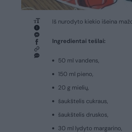
Iš nurodyto kiekio išeina maž
Ingredientai tešlai:
50 ml vandens,
150 ml pieno,
20 g mielių,
šaukštelis cukraus,
šaukštelis druskos,
30 ml lydyto margarino,