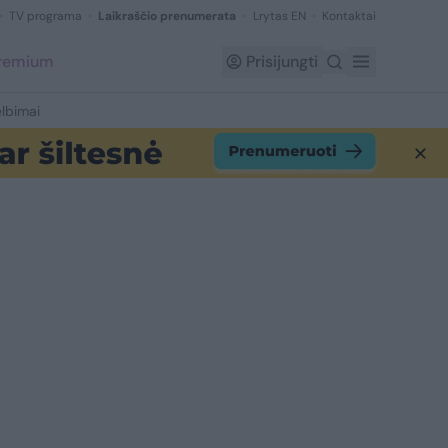
TV programa
Laikraščio prenumerata
Lrytas EN
Kontaktai
Premium
Prisijungti
lbimai