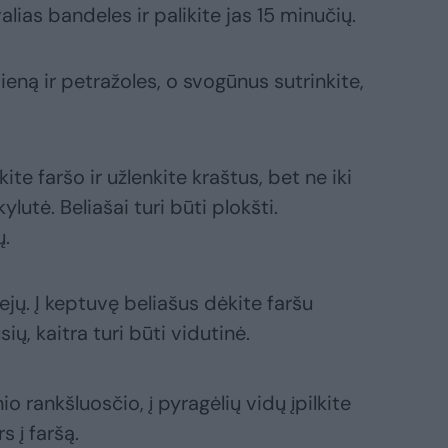
lias bandeles ir palikite jas 15 minučių.
ieną ir petražoles, o svogūnus sutrinkite,
ite faršo ir užlenkite kraštus, bet ne iki
ylutė. Beliašai turi būti plokšti.
ų.
iejų. Į keptuvę beliašus dėkite faršu
ų, kaitra turi būti vidutinė.
o rankšluosčio, į pyragėlių vidų įpilkite
s į faršą.