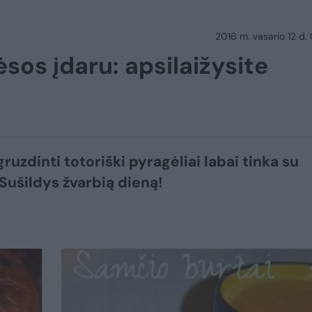
2016 m. vasario 12 d.
sos įdaru: apsilaižysite
gruzdinti totoriški pyragėliai labai tinka su
 Sušildys žvarbią dieną!