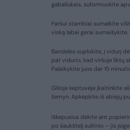
gabaliukais, suformuokite apva
Faršui stambiai sumalkite višt
viską labai gerai sumaišykite.
Bandeles suplokite, į vidurį dėk
pat vidurio, kad viršuje liktų sk
Palaikykite juos dar 15 minuči
Gilioje keptuvėje įkaitinkite al
žemyn. Apkepkite iš abiejų pusi
Iškepusius dėkite ant popierini
po šaukštelį sultinio – jis įsiger