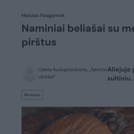
Maistas
Pasigamink
Naminiai beliašai su mė
pirštus
Aliejuje 
Odeta Kudopčenkienė, „Samčio
užrašai“
sultiniu.
Receptas