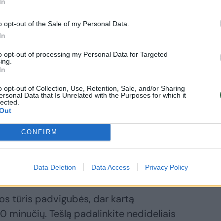
In
o opt-out of the Sale of my Personal Data.
In
to opt-out of processing my Personal Data for Targeted
ing.
In
o opt-out of Collection, Use, Retention, Sale, and/or Sharing
ersonal Data that Is Unrelated with the Purposes for which it
lected.
Out
ndenyje su cukrumi ir šaukštu miltų.
CONFIRM
ikusius tešlai skirtus produktus ir
minkšta, bet nelipni. Jei reikės, berkite dar
Data Deletion
Data Access
Privacy Policy
ešlos tūris padvigubės, dar kartą
 30 minučių. Tešlą padalinkite nedideliais