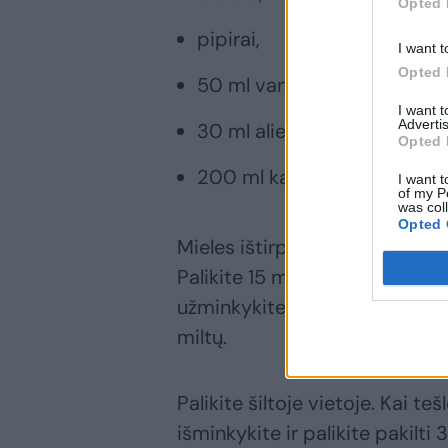
Opted 
pipirai,
I want t
Opted 
50 ml vandens,
I want 
Advertis
30 ml aliejaus,
Opted 
200 ml karšto sultinio.
I want t
of my P
was col
Opted 
Mieles ištirpinkite šiltame va
Palikite 15 minučių. Sudėkite l
užminkykite tešlą. Ji turi būti 
miltų.
Palikite šiltoje vietoje. Kai t
išminkykite ir palikite pakilti