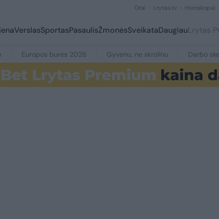
Orai
Lrytas.tv
Horoskopai
iena
Verslas
Sportas
Pasaulis
Žmonės
Sveikata
Daugiau
Lrytas 
e
Europos burės 2026
Gyvenu, ne skrolinu
Darbo ske