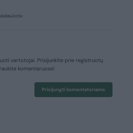
daugiau žymių
oti vartotojai. Prisijunkite prie registruotų
raukite komentaruose!
Prisijungti komentatoriams