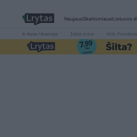
Naujausi
Skaitomiausi
Lietuvos d
Karas Ukrainoje
Žalioji erdvė
Ačiū, Prezident