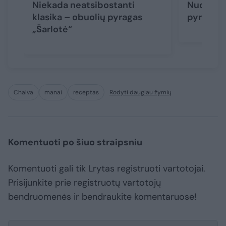
Niekada neatsibostanti
Nuostabi
klasika – obuolių pyragas
pyragas 
„Šarlotė“
Chalva
manai
receptas
Rodyti daugiau žymių
Komentuoti po šiuo straipsniu
Komentuoti gali tik Lrytas registruoti vartotojai.
Prisijunkite prie registruotų vartotojų
bendruomenės ir bendraukite komentaruose!