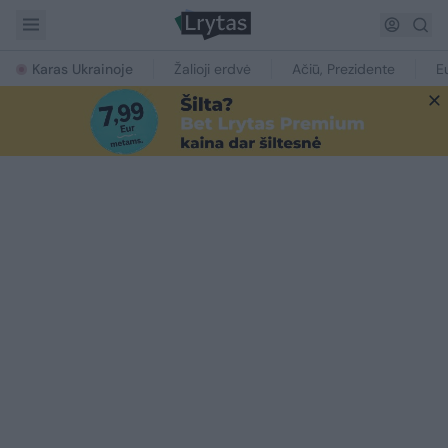
Karas Ukrainoje
Žalioji erdvė
Ačiū, Prezidente
E