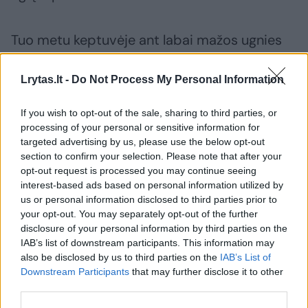
Tuo metu keptuvėje ant labai mažos ugnies
išlydykite sviestą. Saugokite, kad sviestas
nepradėtų degti. Į sviestą suberkite manų
Lrytas.lt -
Do Not Process My Personal Information
kruopas. Išmaišykite, kad sviestas susigertų.
If you wish to opt-out of the sale, sharing to third parties, or
Skrudinkite manų kruopas ant lėtos ugnies
processing of your personal or sensitive information for
nuolat (!) maišydami 20 minučių, kol kruopos
targeted advertising by us, please use the below opt-out
section to confirm your selection. Please note that after your
įgaus karamelinę rusvą spalvą.
opt-out request is processed you may continue seeing
interest-based ads based on personal information utilized by
us or personal information disclosed to third parties prior to
Praėjus 10 minučių į manų kruopas sudėkite
your opt-out. You may separately opt-out of the further
stambiai sulaužytus graikinius riešutus. Kai
disclosure of your personal information by third parties on the
IAB’s list of downstream participants. This information may
manų kruopos įgaus rusvą karamelinę spalvą
also be disclosed by us to third parties on the
IAB’s List of
ir gardžiai pakvips, keptuvę nukaiskite ir iš
Downstream Participants
that may further disclose it to other
third parties.
lėto maišant supilkite sirupą.