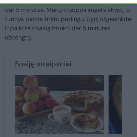
turinį kiek įmanoma ant mažiausios ugnies
dar 5 minutes. Manų kruopos sugers skystį, o
turinys pavirs tirštu pudingu. Ugnį užgesinkite
ir palikite chalvą brinkti dar 5 minutes
uždengtą.
Susiję straipsniai