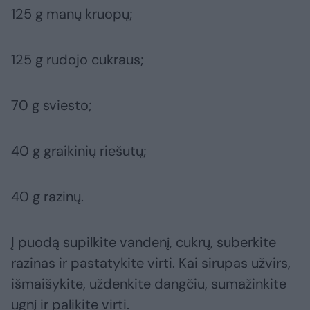
125 g manų kruopų;
125 g rudojo cukraus;
70 g sviesto;
40 g graikinių riešutų;
40 g razinų.
Į puodą supilkite vandenį, cukrų, suberkite
razinas ir pastatykite virti. Kai sirupas užvirs,
išmaišykite, uždenkite dangčiu, sumažinkite
ugnį ir palikite virti.