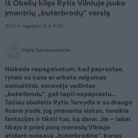
Iš Obelių kilęs Rytis Vilniuje įsuko
įmantrių „buterbrodų“ verslą
2026 m. rugpjūčio 10 d. 15:22
Miglė Dambrauskaitė
Niekada nepagalvotum, kad paprastas,
rytais su kava ar arbata valgomas
sumuštinis, senovėje vadintas
„buterbrodu“, gali tapti nepaprastu...
Tačiau obelietis Rytis Tervydis ir su drauge
Rusne įrodė, jog įmanoma viskas, tereikia
fantazijos ir tikėti tuo, ką darai. Jie – labai
tikėjo ir prieš porą mėnesių Vilniuje
atidarė nuosavą „buterbrodinę“, kurios