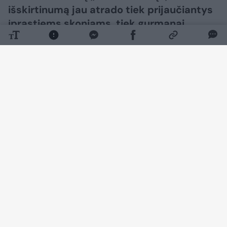
išskirtinumą jau atrado tiek prijaučiantys
įprastiems skoniams, tiek gurmanai.
Daugiau nuotraukų (5)
Daugiausiai nuopelnų – draugei