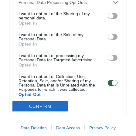
Personal Data Processing Opt Outs
I want to opt-out of the Sharing of my
personal data.
Opted In
I want to opt-out of the Sale of my
Personal Data.
Opted In
I want to opt-out of processing my
Personal Data for Targeted Advertising.
Opted In
I want to opt-out of Collection, Use,
Daugiau nuotraukų (2)
Retention, Sale, and/or Sharing of my
Personal Data that Is Unrelated with the
Purposes for which it was collected.
Opted Out
Manų kruopų chalva.
CONFIRM
L.Pikšrytės-Jankauskienės nuotr.
Pastatykite keptuvę ant ugnies atgal ir virkite
Data Deletion
Data Access
Privacy Policy