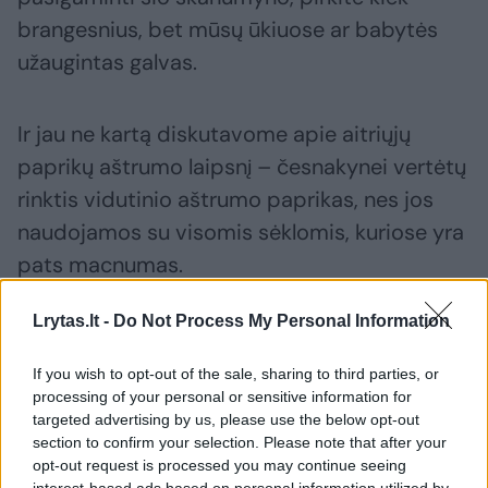
brangesnius, bet mūsų ūkiuose ar babytės
užaugintas galvas.
Ir jau ne kartą diskutavome apie aitriųjų
paprikų aštrumo laipsnį – česnakynei vertėtų
rinktis vidutinio aštrumo paprikas, nes jos
naudojamos su visomis sėklomis, kuriose yra
pats macnumas.
Lrytas.lt -
Do Not Process My Personal Information
Jei turite labai aštrių, deginančių, prieš
gaminant sėklas visgi išimkite. Aš šį kartą
If you wish to opt-out of the sale, sharing to third parties, or
processing of your personal or sensitive information for
naudojau geltonas, beveik oranžines
targeted advertising by us, please use the below opt-out
aitriąsias paprikas, todėl gavosi tokia ryški
section to confirm your selection. Please note that after your
geltona spalva.
opt-out request is processed you may continue seeing