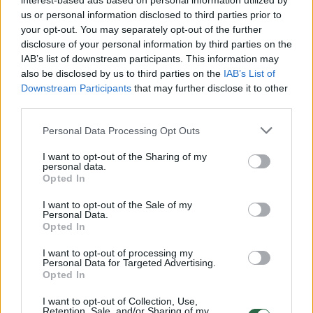
interest-based ads based on personal information utilized by
us or personal information disclosed to third parties prior to
your opt-out. You may separately opt-out of the further
Česnakynė
disclosure of your personal information by third parties on the
IAB’s list of downstream participants. This information may
also be disclosed by us to third parties on the
IAB’s List of
Reikės:
Downstream Participants
that may further disclose it to other
third parties.
0,5 kg česnakų
Personal Data Processing Opt Outs
0,5 kg aitriųjų pipirų
I want to opt-out of the Sharing of my
personal data.
Opted In
120 g rupios druskos (4 šaukštai)
I want to opt-out of the Sale of my
Personal Data.
100 ml tyro bekvapio aliejaus
Opted In
I want to opt-out of processing my
Personal Data for Targeted Advertising.
Kaip gaminti
Opted In
I want to opt-out of Collection, Use,
Retention, Sale, and/or Sharing of my