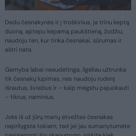
Dedu česnakynės ir į troškinius, ja trinu keptą
duoną, aptepu kepamą paukštieną, žodžiu,
naudoju ten, kur tinka česnakai, sūrumas ir
aštri nata.
Gamyba labai nesudėtinga, ilgėliau užtrunka
tik česnakų lupimas, nes naudoju rudenį
išrautus, šviežius ir – kaip mėgstu pajuokauti
– tikrus, naminius.
Joks iš už jūrų marių atvežtas česnakas
neprilygsta tokiam, tad jei jau sumanytumėte
pasigaminti šio skanumyno, pirkite kiek