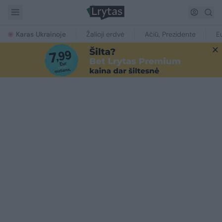
Karas Ukrainoje
Žalioji erdvė
Ačiū, Prezidente
E