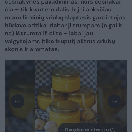
česnakynės pavadinimas, nors česnakai
čia – tik kvarteto dalis. Ir jei anksčiau
mano firminių sriubų slaptasis gardintojas
būdavo adžika, dabar ji trumpam (o gal ir
ne) išstumta iš elito – labai jau
valgytojams įtiko truputį aštrus sriubų
skonis ir aromatas.
Daugiau nuotraukų (1)