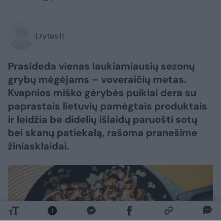
Lrytas.lt
Prasideda vienas laukiamiausių sezonų
grybų mėgėjams – voveraičių metas.
Kvapnios miško gėrybės puikiai dera su
paprastais lietuvių pamėgtais produktais
ir leidžia be didelių išlaidų paruošti sotų
bei skanų patiekalą, rašoma pranešime
žiniasklaidai.