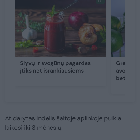
Slyvų ir svogūnų pagardas
Greitai
įtiks net išrankiausiems
avokadų 
bet koki
Atidarytas indelis šaltoje aplinkoje puikiai
laikosi iki 3 mėnesių.