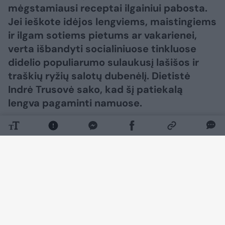
mėgstamiausi receptai ilgainiui pabosta.
Jei ieškote idėjos lengviems, maistingiems
ir ilgam sotiems pietums ar vakarienei,
verta išbandyti socialiniuose tinkluose
didelio populiarumo sulaukusį lašišos ir
traškių ryžių salotų dubenėlį. Dietistė
Indrė Trusovė sako, kad šį patiekalą
lengva pagaminti namuose.