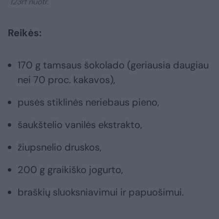
123rf nuotr.
Reikės:
170 g tamsaus šokolado (geriausia daugiau
nei 70 proc. kakavos),
pusės stiklinės neriebaus pieno,
šaukštelio vanilės ekstrakto,
žiupsnelio druskos,
200 g graikiško jogurto,
braškių sluoksniavimui ir papuošimui.