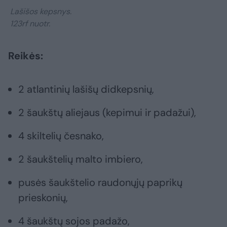
Lašišos kepsnys.
123rf nuotr.
Reikės:
2 atlantinių lašišų didkepsnių,
2 šaukštų aliejaus (kepimui ir padažui),
4 skiltelių česnako,
2 šaukštelių malto imbiero,
pusės šaukštelio raudonųjų paprikų
prieskonių,
4 šaukštų sojos padažo,