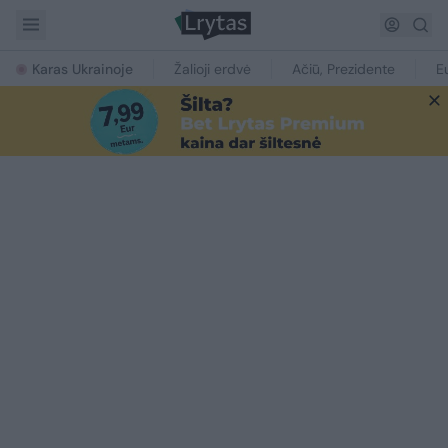
Karas Ukrainoje
Žalioji erdvė
Ačiū, Prezidente
E