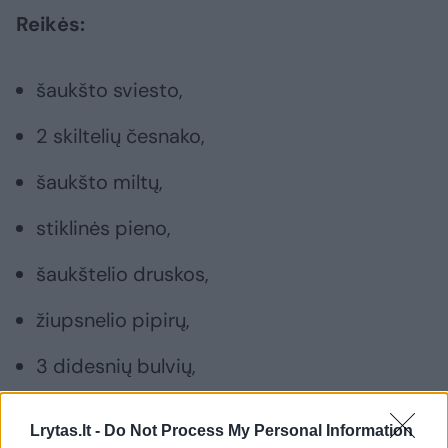
Reikės:
šaukšto sviesto,
2 skiltelių česnako,
šaukšto miltų,
stiklinės pieno,
šaukštelio druskos,
žiupsnelio pipirų,
3 didesnių bulvių,
2 šaukštų tarkuoto parmezano sūrio (ar
Lrytas.lt -
Do Not Process My Personal Information
kito mėgstamo sūrio),