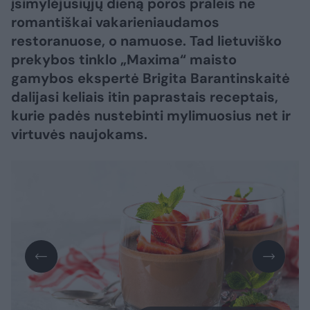
įsimylėjusiųjų dieną poros praleis ne
romantiškai vakarieniaudamos
restoranuose, o namuose. Tad lietuviško
prekybos tinklo „Maxima“ maisto
gamybos ekspertė Brigita Barantinskaitė
dalijasi keliais itin paprastais receptais,
kurie padės nustebinti mylimuosius net ir
virtuvės naujokams.