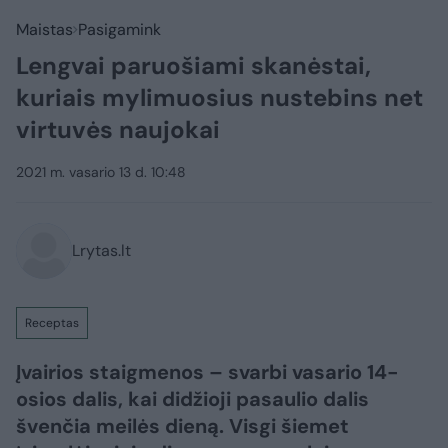
Maistas
Pasigamink
Lengvai paruošiami skanėstai,
kuriais mylimuosius nustebins net
virtuvės naujokai
2021 m. vasario 13 d. 10:48
Lrytas.lt
Receptas
Įvairios staigmenos – svarbi vasario 14-
osios dalis, kai didžioji pasaulio dalis
švenčia meilės dieną. Visgi šiemet