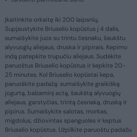
Įkaitinkite orkaitę iki 200 laipsnių.
Supjaustykite Briuselio kopūstus į 4 dalis,
sumaišykite juos su trintu česnaku, šaukštu
alyvuogių aliejaus, druska ir pipirais. Kepimo
indą patepkite trupučiu aliejaus. Sudėkite
paruoštus Briuselio kopūstus ir kepkite 20-
25 minutes. Kol Briuselio kopūstai kepa,
paruoškite padažą: sumaišykite graikišką
jogurtą, balzaminį actą, šaukštą alyvuogių
aliejaus, garstyčias, trintą česnaką, druską ir
pipirus. Sumaišykite salotas, morkas,
migdolus, džiovintas spanguoles ir keptus
Briuselio kopūstus. Užpilkite paruoštu padažu