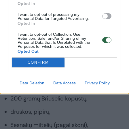
Opted In
pačiame inde, apibarstykite jas petražolėmis
ar kitomis šviežiomis žolelėmis ir patiekite
I want to opt-out of processing my
Personal Data for Targeted Advertising.
vienas ar kaip garnyrą – jos puikiai tiks prie
Opted In
žuvies ir mėsos patiekalų“, – sako
I want to opt-out of Collection, Use,
Retention, Sale, and/or Sharing of my
B.Baratinskaitė.
Personal Data that Is Unrelated with the
Purposes for which it was collected.
Opted Out
Briuselio kopūstų salotos
CONFIRM
Reikės:
Data Deletion
Data Access
Privacy Policy
200 gramų Briuselio kopūstų,
druskos, pipirų,
česnakų miltelių (pagal skonį),