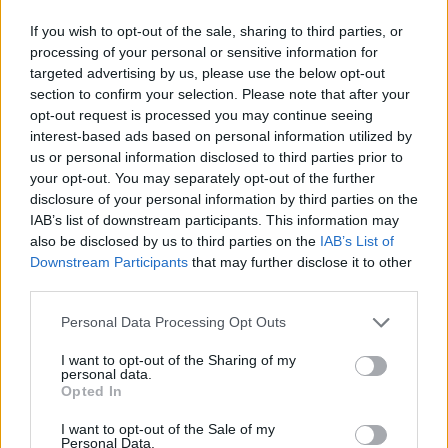
If you wish to opt-out of the sale, sharing to third parties, or
šviežių petražolių ar kitų mėgstamų žolelių.
processing of your personal or sensitive information for
targeted advertising by us, please use the below opt-out
section to confirm your selection. Please note that after your
Įkaitinkite orkaitę iki 180 laipsnių. Mažame
opt-out request is processed you may continue seeing
puode ištirpinkite sviestą, pakepinkite
interest-based ads based on personal information utilized by
us or personal information disclosed to third parties prior to
česnaką. Sudėkite miltus, druską ir pipirus,
your opt-out. You may separately opt-out of the further
išmaišykite. Toliau maišydami pilkite pieną,
disclosure of your personal information by third parties on the
IAB’s list of downstream participants. This information may
kol tekstūra taps kreminė ir padažas užvirs.
also be disclosed by us to third parties on the
IAB’s List of
Supjaustykite bulves plonais griežinėliais ir
Downstream Participants
that may further disclose it to other
sudėkite į kepimo indą. Ant bulvių užpilkite
third parties.
pagamintą padažą, viršų pabarstykite
Personal Data Processing Opt Outs
tarkuotu sūriu. Kepkite apie valandą, kol
I want to opt-out of the Sharing of my
bulvės taps minkštos.
personal data.
Opted In
I want to opt-out of the Sale of my
„Iškepusias bulves serviruokite tame
Personal Data.