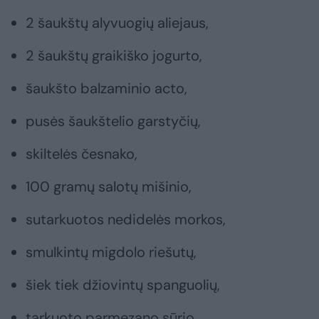
2 šaukštų alyvuogių aliejaus,
2 šaukštų graikiško jogurto,
šaukšto balzaminio acto,
pusės šaukštelio garstyčių,
skiltelės česnako,
100 gramų salotų mišinio,
sutarkuotos nedidelės morkos,
smulkintų migdolo riešutų,
šiek tiek džiovintų spanguolių,
tarkuoto parmezano sūrio.