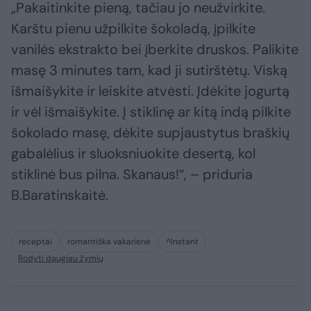
„Pakaitinkite pieną, tačiau jo neužvirkite.
Karštu pienu užpilkite šokoladą, įpilkite
vanilės ekstrakto bei įberkite druskos. Palikite
masę 3 minutes tam, kad ji sutirštėtų. Viską
išmaišykite ir leiskite atvėsti. Įdėkite jogurtą
ir vėl išmaišykite. Į stiklinę ar kitą indą pilkite
šokolado masę, dėkite supjaustytus braškių
gabalėlius ir sluoksniuokite desertą, kol
stiklinė bus pilna. Skanaus!“, – priduria
B.Baratinskaitė.
receptai
romantiška vakarienė
^Instant
Rodyti daugiau žymių