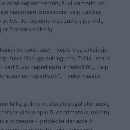
ia prieš kepant vertėtų žuvį pamarinuoti.
vėje naudojami prieskoniai kaip juodieji
s sultys. Jei kepama visa žuvis, į jos vidų
ų ar česnako skiltelių.
niai paruošti žuvį – kepti visą orkaitėje
Taip žuvis išsaugo sultingumą. Tačiau net ir
i, kad žuvis neperkeptų ir neišdžiūtų. Taip
tina žuvies neperkepti“, – sako maisto
mo laiką galima nustatyti pagal storiausią
s taškas siekia apie 5 centimetrus, reikėtų
uvis storesnė – pridėkite dar apie 5
as minutes atimkite. Jeigu žuvis yra