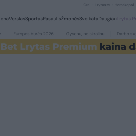
Orai
Lrytas.tv
Horoskopai
iena
Verslas
Sportas
Pasaulis
Žmonės
Sveikata
Daugiau
Lrytas 
e
Europos burės 2026
Gyvenu, ne skrolinu
Darbo ske