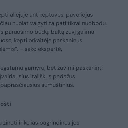
ti aliejuje ant keptuvės, pavoliojus
čiau nuolat valgyti tą patį tikrai nuobodu,
os paruošimo būdų: baltą žuvį galima
uose, kepti orkaitėje paskaninus
lėmis“, – sako ekspertė.
 mėgstamu garnyru, bet žuvimi paskaninti
įvairiausius itališkus padažus
 paprasčiausius sumuštinius.
ošti
 žinoti ir kelias pagrindines jos