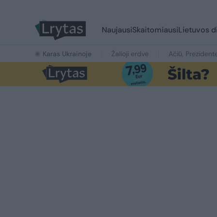
Naujausi
Skaitomiausi
Lietuvos d
Karas Ukrainoje
Žalioji erdvė
Ačiū, Prezident