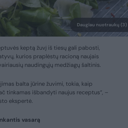
Daugiau nuotraukų (3)
eptuvės keptą žuvį iš tiesų gali pabosti,
atyvų, kurios praplėstų racioną naujais
įvairiausių naudingųjų medžiagų šaltinis.
mas balta jūrine žuvimi, tokia, kaip
ač tinkamas išbandyti naujus receptus“, –
sto ekspertė.
inkantis vasarą