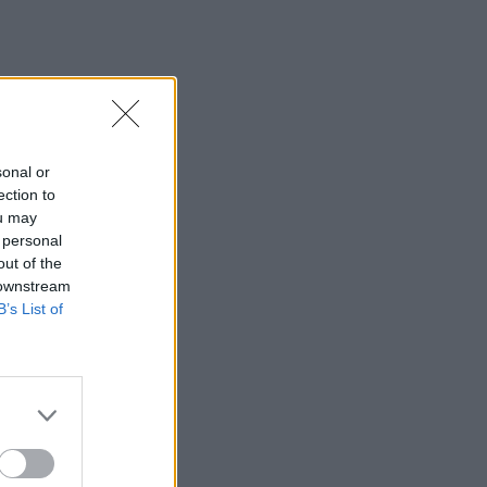
sonal or
ection to
ou may
 personal
out of the
 downstream
B’s List of