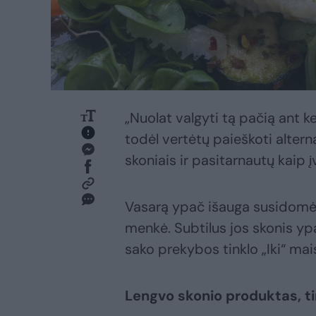
„Nuolat valgyti tą pačią ant k
todėl vertėtų paieškoti altern
skoniais ir pasitarnautų kaip 
Vasarą ypač išauga susidomėji
menkė. Subtilus jos skonis yp
sako prekybos tinklo „Iki“ mai
Lengvo skonio produktas, t