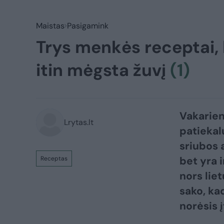
Maistas
Pasigamink
Trys menkės receptai, k
itin mėgsta žuvį
(1)
Vakarien
Lrytas.lt
patiekalu
sriubos a
bet yra 
Receptas
nors lie
sako, ka
norėsis į