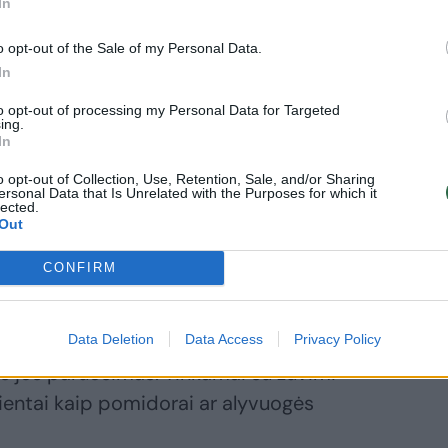
In
o opt-out of the Sale of my Personal Data.
In
to opt-out of processing my Personal Data for Targeted
as baltos, tokios kaip ledjūrio menkė,
ing.
In
baltymų, vitamino B12, fosforo bei seleno
rūgščių atsargomis. Tokio tipo žuvis
o opt-out of Collection, Use, Retention, Sale, and/or Sharing
ersonal Data that Is Unrelated with the Purposes for which it
lected.
mažai kalorijų, neapsunkina virškinimo,
Out
rą, balta žuvis yra puikus produktas, kurį
 vasaros dieną.
CONFIRM
sčių, kodėl lietuviai galbūt vis dar vartoja
Data Deletion
Data Access
Privacy Policy
s jos paruošimas. Tinkamai su žuvimi
dientai kaip pomidorai ar alyvuogės