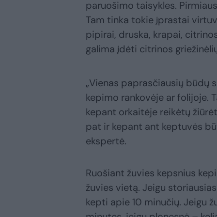
paruošimo taisykles. Pirmiaus
Tam tinka tokie įprastai virtu
pipirai, druska, krapai, citrino
galima įdėti citrinos griežinėli
„Vienas paprasčiausių būdų ska
kepimo rankovėje ar folijoje. 
kepant orkaitėje reikėtų žiūrėt
pat ir kepant ant keptuvės bū
ekspertė.
Ruošiant žuvies kepsnius kepi
žuvies vietą. Jeigu storiausia
kepti apie 10 minučių. Jeigu ž
minutes, jeigu plonesnė – keli