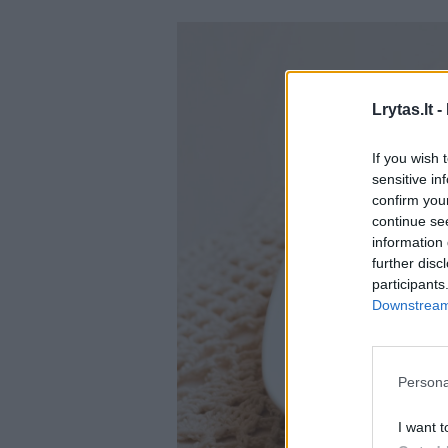
Lrytas.lt -
If you wish 
sensitive in
confirm you
continue se
information 
further disc
participants
Downstream 
Persona
I want t