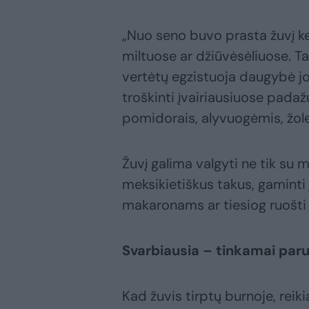
„Nuo seno buvo prasta žuvį kep
miltuose ar džiūvėsėliuose. Ta
vertėtų egzistuoja daugybė j
troškinti įvairiausiuose padaž
pomidorais, alyvuogėmis, žole
Žuvį galima valgyti ne tik su
meksikietiškus takus, gaminti 
makaronams ar tiesiog ruošti
Svarbiausia – tinkamai paru
Kad žuvis tirptų burnoje, reikia