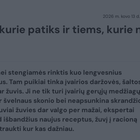
2026 m. kovo 13 d.
urie patiks ir tiems, kurie 
ei stengiamės rinktis kuo lengvesnius
s. Tam puikiai tinka įvairios daržovės, šalto
r žuvis. Ji ne tik turi įvairių gerųjų medžiagų
ir švelnaus skonio bei neapsunkina skrandžio
tuviai žuvies dar valgo per mažai, ekspertai
d išbandžius naujus receptus, žuvį į racioną
traukti kur kas dažniau.