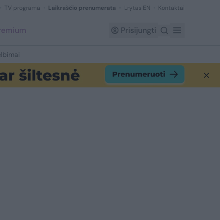
TV programa
Laikraščio prenumerata
Lrytas EN
Kontaktai
Premium
Prisijungti
lbimai