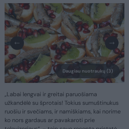
Daugiau nuotraukų (3)
„Labai lengvai ir greitai paruošiama
užkandėlė su šprotais! Tokius sumuštinukus
ruošiu ir svečiams, ir namiškiams, kai norime
ko nors gardaus ar pavakaroti prie
televizoriaus“, – taip savo receptą pristatė