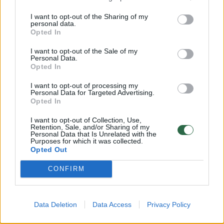
I want to opt-out of the Sharing of my
kivių
personal data.
Opted In
granatų
I want to opt-out of the Sale of my
Personal Data.
Opted In
Kaip gaminti
I want to opt-out of processing my
Personal Data for Targeted Advertising.
Opted In
Jeigu mėgstate, duoną paskrudinkite
I want to opt-out of Collection, Use,
orkaitėje, jei ne, šį žingsnį praleiskite.
Retention, Sale, and/or Sharing of my
Personal Data that Is Unrelated with the
Purposes for which it was collected.
Opted Out
Aptepkite riekeles sūreliu, dėkite šprotus,
CONFIRM
pjaustytus kivius ir apibarstykite granatų
sėklomis.
Data Deletion
Data Access
Privacy Policy
„Kaip matote, viskas paprasta ir lengva.