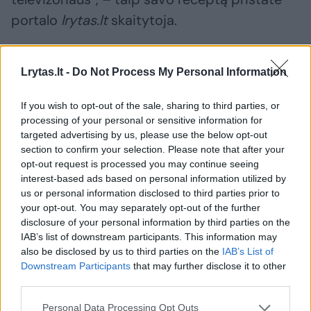
portalo
lrytas.lt
skaitytoja.
Išbandykite.
Lrytas.lt -
Do Not Process My Personal Information
If you wish to opt-out of the sale, sharing to third parties, or
Sumuštiniai su šprotais, kiviais ir granatų
processing of your personal or sensitive information for
sėklomis
targeted advertising by us, please use the below opt-out
section to confirm your selection. Please note that after your
opt-out request is processed you may continue seeing
Reikės:
interest-based ads based on personal information utilized by
us or personal information disclosed to third parties prior to
your opt-out. You may separately opt-out of the further
prancūziško batono ar kitos mėgstamos
disclosure of your personal information by third parties on the
IAB’s list of downstream participants. This information may
duonos riekelių
also be disclosed by us to third parties on the
IAB’s List of
Downstream Participants
that may further disclose it to other
šprotų skardinės
third parties.
mėgstamos rūšies tepamo sūrelio
Personal Data Processing Opt Outs