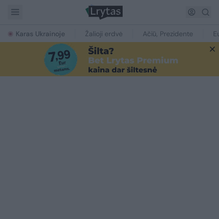
Karas Ukrainoje
Žalioji erdvė
Ačiū, Prezidente
E