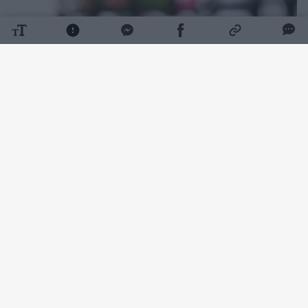
Daugiau nuotraukų (1)
Ko prireiks:
Ryžiai – 1 stiklinė (250 g)
Vanduo – 2 stiklinės
Pienas – 2 stiklinės