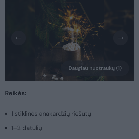
Daugiau nuotraukų (1)
Reikės:
1 stiklinės anakardžių riešutų
1–2 datulių