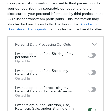
užpilame vandeniu ir palaikome 1 valandą
us or personal information disclosed to third parties prior to
(galima laikyti per naktį). Nupilame vandenį ir
your opt-out. You may separately opt-out of the further
disclosure of your personal information by third parties on the
nuplauname.
IAB’s list of downstream participants. This information may
also be disclosed by us to third parties on the
IAB’s List of
Downstream Participants
that may further disclose it to other
Visus ingredientus (išskyrus šokoladą)
third parties.
dedame į maisto smulkintuvą, užpilame 3
Personal Data Processing Opt Outs
stiklines vandens ir sutriname iki vientisos
konsistencijos.
I want to opt-out of the Sharing of my
personal data.
Opted In
Masę perpilame į puodą, dedame šokoladą ir
I want to opt-out of the Sale of my
Personal Data.
maišant kaitiname, kol šokoladas ištirps.
Opted In
I want to opt-out of processing my
Personal Data for Targeted Advertising.
Išpilstome, papuošiame zefyriukais ir
Opted In
tiekiame.
I want to opt-out of Collection, Use,
Retention, Sale, and/or Sharing of my