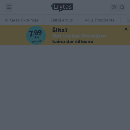
Karas Ukrainoje
Žalioji erdvė
Ačiū, Prezidente
E