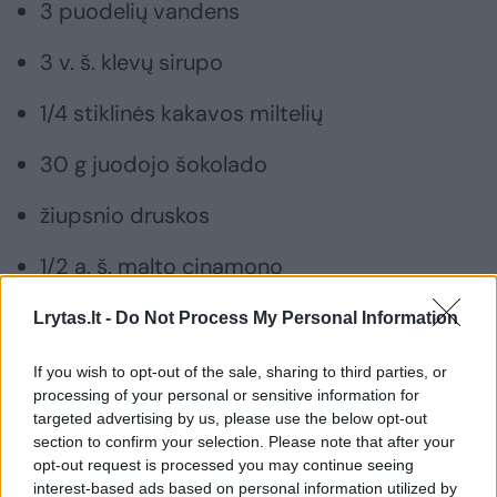
3 puodelių vandens
3 v. š. klevų sirupo
1/4 stiklinės kakavos miltelių
30 g juodojo šokolado
žiupsnio druskos
1/2 a. š. malto cinamono
1/2 a. š. vanilės ekstrakto
Lrytas.lt -
Do Not Process My Personal Information
If you wish to opt-out of the sale, sharing to third parties, or
Kaip gaminti
processing of your personal or sensitive information for
targeted advertising by us, please use the below opt-out
section to confirm your selection. Please note that after your
Anakardžių riešutus bei datules nuplauname,
opt-out request is processed you may continue seeing
interest-based ads based on personal information utilized by