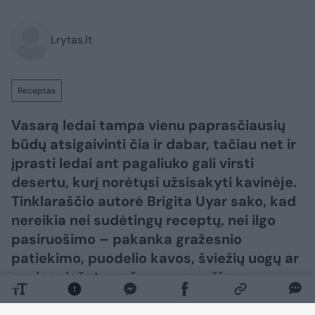
Lrytas.lt
Receptas
Vasarą ledai tampa vienu paprasčiausių
būdų atsigaivinti čia ir dabar, tačiau net ir
įprasti ledai ant pagaliuko gali virsti
desertu, kurį norėtųsi užsisakyti kavinėje.
Tinklaraščio autorė Brigita Uyar sako, kad
nereikia nei sudėtingų receptų, nei ilgo
pasiruošimo – pakanka gražesnio
patiekimo, puodelio kavos, šviežių uogų ar
saujos riešutų, rašoma pranešime
žiniasklaidai.