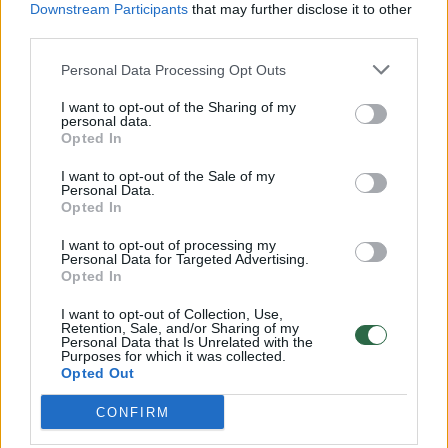
Downstream Participants
that may further disclose it to other
1/3 arb. š. juodųjų pipirų
third parties.
Personal Data Processing Opt Outs
2 valg. š. alyvuogių aliejaus
I want to opt-out of the Sharing of my
personal data.
druskos, juodųjų pipirų
Opted In
1 saujelės smulkintų šviežių kalendrų
I want to opt-out of the Sale of my
Personal Data.
Opted In
Kaip gaminti
I want to opt-out of processing my
Personal Data for Targeted Advertising.
Opted In
Vištienos krūtinėles supjaustome nedideliais,
I want to opt-out of Collection, Use,
Retention, Sale, and/or Sharing of my
pailgais gabalėliais, apibarstome druska,
Personal Data that Is Unrelated with the
Purposes for which it was collected.
pipirais ir įtriname.
Opted Out
CONFIRM
Didelėje keptuvėje ant vidutinės ugnies