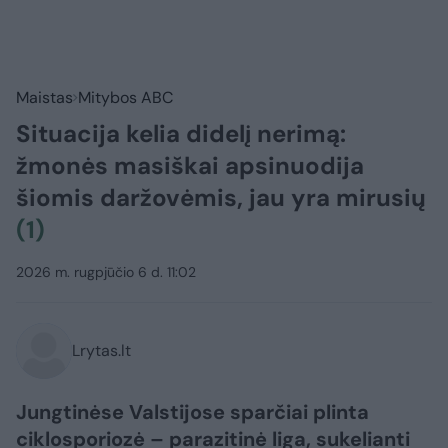
Maistas
Mitybos ABC
Situacija kelia didelį nerimą:
žmonės masiškai apsinuodija
šiomis daržovėmis, jau yra mirusių
(1)
2026 m. rugpjūčio 6 d. 11:02
Lrytas.lt
Jungtinėse Valstijose sparčiai plinta
ciklosporiozė – parazitinė liga, sukelianti