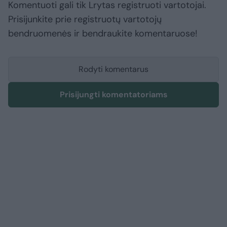
Komentuoti gali tik Lrytas registruoti vartotojai.
Prisijunkite prie registruotų vartotojų
bendruomenės ir bendraukite komentaruose!
Rodyti komentarus
Prisijungti komentatoriams