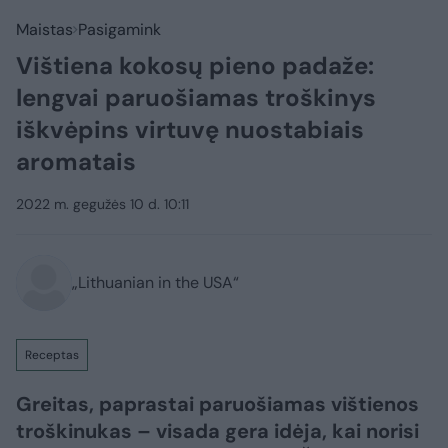
Maistas
Pasigamink
Vištiena kokosų pieno padaže:
lengvai paruošiamas troškinys
iškvėpins virtuvę nuostabiais
aromatais
2022 m. gegužės 10 d. 10:11
„Lithuanian in the USA“
Receptas
Greitas, paprastai paruošiamas vištienos
troškinukas – visada gera idėja, kai norisi