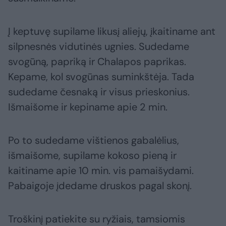
Į keptuvę supilame likusį aliejų, įkaitiname ant
silpnesnės vidutinės ugnies. Sudedame
svogūną, papriką ir Chalapos paprikas.
Kepame, kol svogūnas suminkštėja. Tada
sudedame česnaką ir visus prieskonius.
Išmaišome ir kepiname apie 2 min.
Po to sudedame vištienos gabalėlius,
išmaišome, supilame kokoso pieną ir
kaitiname apie 10 min. vis pamaišydami.
Pabaigoje įdedame druskos pagal skonį.
Troškinį patiekite su ryžiais, tamsiomis