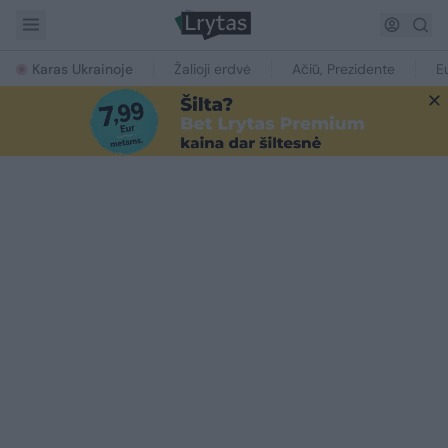
Karas Ukrainoje
Žalioji erdvė
Ačiū, Prezidente
E