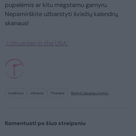
pupelėmis ar kitu mėgstamu garnyru.
Nepamirškite užbarstyti šviežių kalendrų,
skanaus!
„Lithuanian in the USA“
troškinys
vištiena
^Instant
Rodyti daugiau žymių
Komentuoti po šiuo straipsniu