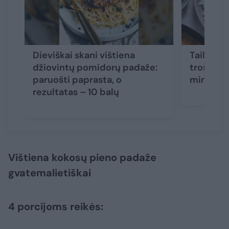
Dieviškai skani vištiena
Tailandie
džiovintų pomidorų padaže:
troškiny
paruošti paprasta, o
minučių,
rezultatas – 10 balų
Vištiena kokosų pieno padaže
gvatemalietiškai
4 porcijoms reikės: