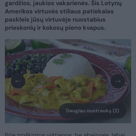
gardžios, jaukios vakarienės. Šis Lotynų
Amerikos virtuvės stiliaus patiekalas
paskleis jūsų virtuvėje nuostabius
prieskonių ir kokosų pieno kvapus.
Daugiau nuotraukų (2)
Prie troškintos vištienos, be abejonės, labai