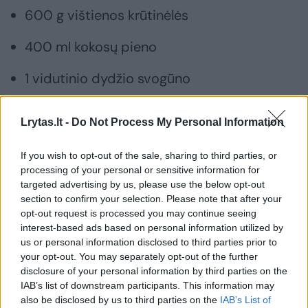
600 g vištienos krūtinėlės
400 ml kokosų pieno
1 vidutinio dydžio svogūno
1 mažos saldžiosios paprikos
Lrytas.lt -
Do Not Process My Personal Information
2 Chalapos paprikų
If you wish to opt-out of the sale, sharing to third parties, or
processing of your personal or sensitive information for
3 česnako skiltelių
targeted advertising by us, please use the below opt-out
section to confirm your selection. Please note that after your
2/3 arb. š. ciberžolių miltelių
opt-out request is processed you may continue seeing
interest-based ads based on personal information utilized by
½ arb. š. raudonųjų paprikų miltelių
us or personal information disclosed to third parties prior to
your opt-out. You may separately opt-out of the further
1/3 arb. š. kuminų miltelių
disclosure of your personal information by third parties on the
IAB’s list of downstream participants. This information may
1/3 arb. š. kalendrų miltelių
also be disclosed by us to third parties on the
IAB’s List of