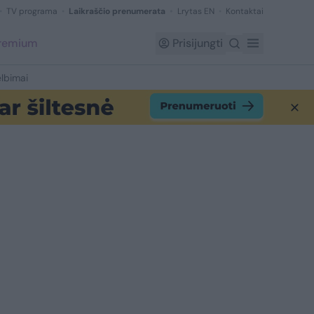
TV programa
Laikraščio prenumerata
Lrytas EN
Kontaktai
Premium
Prisijungti
lbimai