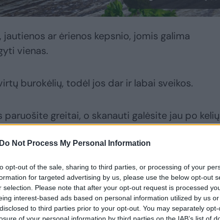
s, jautienos ar ėrienos kepsnio, jomis galima
gyti vienas.
irtų burokėlių, todėl jos dar ir labai sveikos.
 paruošite greitai, o skanauti galėsite jau po kelių
Do Not Process My Personal Information
to opt-out of the sale, sharing to third parties, or processing of your per
formation for targeted advertising by us, please use the below opt-out s
r selection. Please note that after your opt-out request is processed y
eing interest-based ads based on personal information utilized by us or
disclosed to third parties prior to your opt-out. You may separately opt-
losure of your personal information by third parties on the IAB’s list of