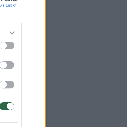
B’s List of
→
Šviežių burokėlių
salotos tapo tikru
atradimu: norisi
valgyti kasdien