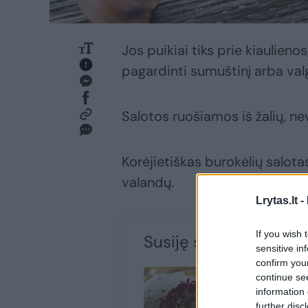
Jos puikiai tiks prie kiaulieno
pagardinti sumuštinį arba val
Salotos ruošiamos iš žalių, nev
Korėjietiškas burokėlių salotas
valandų.
Lrytas.lt -
If you wish 
Susiję straipsniai
sensitive in
confirm you
continue se
information 
further disc