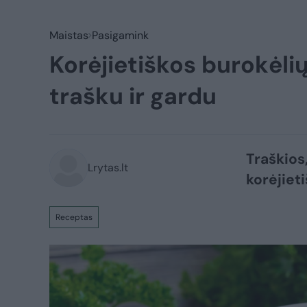
Maistas
Pasigamink
Korėjietiškos burokėlių
trašku ir gardu
Traškios,
Lrytas.lt
korėjiet
Receptas