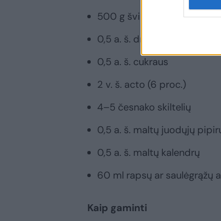
500 g šviežių burokėlių
0,5 a. š. druskos
0,5 a. š. cukraus
2 v. š. acto (6 proc.)
4–5 česnako skiltelių
0,5 a. š. maltų juodųjų pipi
0,5 a. š. maltų kalendrų
60 ml rapsų ar saulėgrąžų a
Kaip gaminti