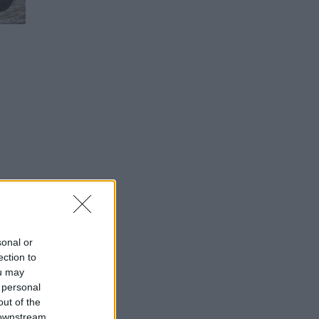
sonal or
ection to
ou may
 personal
out of the
 downstream