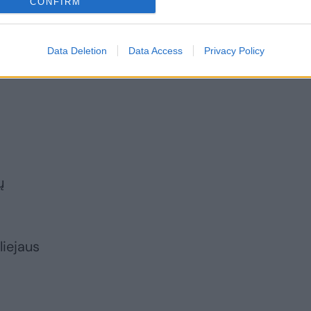
CONFIRM
Data Deletion
Data Access
Privacy Policy
rų
liejaus