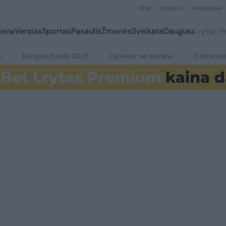
Orai
Lrytas.tv
Horoskopai
iena
Verslas
Sportas
Pasaulis
Žmonės
Sveikata
Daugiau
Lrytas 
e
Europos burės 2026
Gyvenu, ne skrolinu
Darbo ske