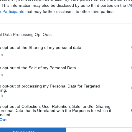
. This information may also be disclosed by us to third parties on the
IA
Participants
that may further disclose it to other third parties.
Burokėlių mišrainė
Korėjietiškos morkų
l Data Processing Opt Outs
su česnakais –
salotos: išbandytas
žiemą džiaugsitės
ir ne kartą
o opt-out of the Sharing of my personal data.
kiekvienu stiklainiu
pasiteisinęs
In
receptas
o opt-out of the Sale of my Personal Data.
In
to opt-out of processing my Personal Data for Targeted
ing.
In
tos
o opt-out of Collection, Use, Retention, Sale, and/or Sharing
ersonal Data that Is Unrelated with the Purposes for which it
lected.
Out