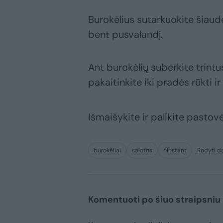
Burokėlius sutarkuokite šiaudel
bent pusvalandį.
Ant burokėlių suberkite trintus
pakaitinkite iki pradės rūkti ir
Išmaišykite ir palikite pasto
burokėliai
salotos
^Instant
Rodyti d
Komentuoti po šiuo straipsniu