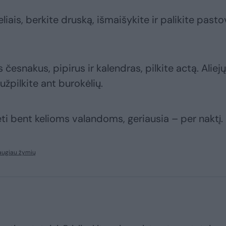
iais, berkite druską, išmaišykite ir palikite pasto
 česnakus, pipirus ir kalendras, pilkite actą. Aliejų
 užpilkite ant burokėlių.
vėti bent kelioms valandoms, geriausia – per naktį
augiau žymių