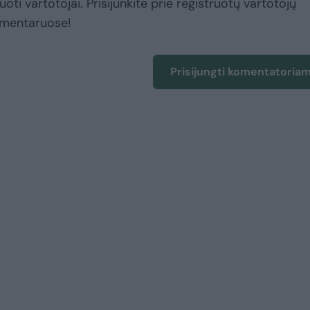
uoti vartotojai. Prisijunkite prie registruotų vartotojų
omentaruose!
Prisijungti komentatoria