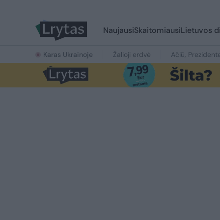
Naujausi
Skaitomiausi
Lietuvos d
Karas Ukrainoje
Žalioji erdvė
Ačiū, Prezident