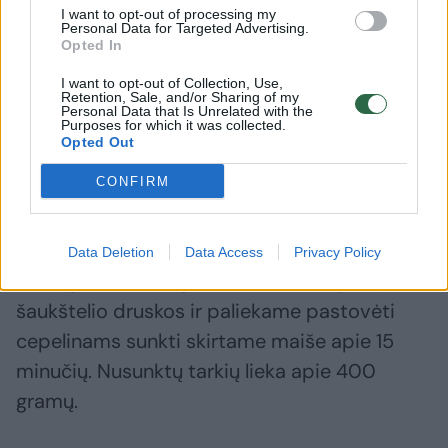
I want to opt-out of processing my
druskos
Personal Data for Targeted Advertising.
Opted In
dviejų kiaušinių
I want to opt-out of Collection, Use,
Retention, Sale, and/or Sharing of my
Personal Data that Is Unrelated with the
150 g fetos
Purposes for which it was collected.
Opted Out
100–150 g maltų džiūvėsėlių
CONFIRM
šaukštelio česnakų granulių
Data Deletion
Data Access
Privacy Policy
Cukinijas sutarkuojame, užberiame pusę
šaukštelio druskos ir paliekame pastovėti
cepelinams sunkti skirtame maiše apie 15
minučių. Nusunktų tarkių lieka apie 400
gramų.