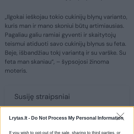
„Ilgokai ieškojau tokio cukinijų blynų varianto,
kuris man ir mano skoniui būtų artimiausias.
Pagaliau galiu ramiai gyventi ir skaitytojų
teismui atiduoti savo cukinijų blynus su feta.
Beje, išbandžiau tokį variantą ir su varške. Su
feta man skaniau“, – šypsojosi žinoma
moteris.
Susiję straipsniai
Lrytas.lt -
Do Not Process My Personal Information
If you wish to opt-out of the sale, sharing to third parties, or