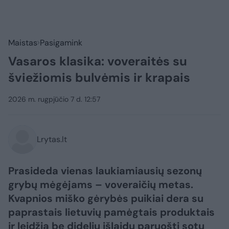
Maistas
Pasigamink
Vasaros klasika: voveraitės su
šviežiomis bulvėmis ir krapais
2026 m. rugpjūčio 7 d. 12:57
Lrytas.lt
Prasideda vienas laukiamiausių sezonų
grybų mėgėjams – voveraičių metas.
Kvapnios miško gėrybės puikiai dera su
paprastais lietuvių pamėgtais produktais
ir leidžia be didelių išlaidų paruošti sotų