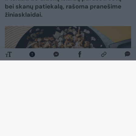
bei skanų patiekalą, rašoma pranešime
žiniasklaidai.
Daugiau nuotraukų (1)
Prekybos tinklo „Rimi“ rinkodaros vadovė
Dalia Čenkienė pastebi, kad norint pagaminti