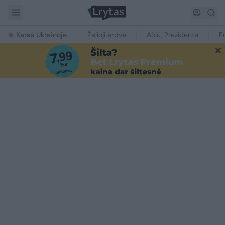
Karas Ukrainoje
Žalioji erdvė
Ačiū, Prezidente
E