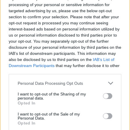
processing of your personal or sensitive information for
targeted advertising by us, please use the below opt-out
section to confirm your selection. Please note that after your
opt-out request is processed you may continue seeing
interest-based ads based on personal information utilized by
us or personal information disclosed to third parties prior to
Cukinijų ir varškės pyragas,
Cukinijų 
your opt-out. You may separately opt-out of the further
kurio labai greitai nelieka
receptas
disclosure of your personal information by third parties on the
dalintis
IAB’s list of downstream participants. This information may
also be disclosed by us to third parties on the
IAB’s List of
Downstream Participants
that may further disclose it to other
third parties.
Personal Data Processing Opt Outs
Cukinijų blynai su feta
I want to opt-out of the Sharing of my
personal data.
Opted In
Reikės:
I want to opt-out of the Sale of my
Personal Data.
Opted In
dviejų vidutinio dydžio cukinijų