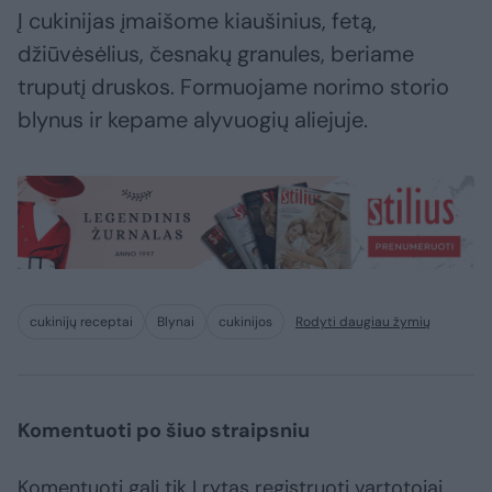
Į cukinijas įmaišome kiaušinius, fetą,
džiūvėsėlius, česnakų granules, beriame
truputį druskos. Formuojame norimo storio
blynus ir kepame alyvuogių aliejuje.
cukinijų receptai
Blynai
cukinijos
Rodyti daugiau žymių
Komentuoti po šiuo straipsniu
Komentuoti gali tik Lrytas registruoti vartotojai.