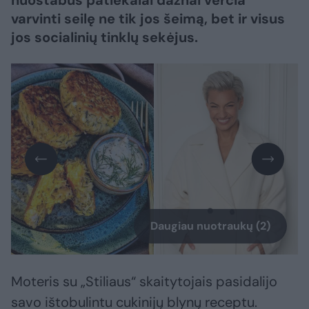
nuostabūs patiekalai dažnai verčia
varvinti seilę ne tik jos šeimą, bet ir visus
jos socialinių tinklų sekėjus.
Daugiau nuotraukų (2)
Moteris su „Stiliaus“ skaitytojais pasidalijo
savo ištobulintu cukinijų blynų receptu.