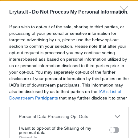
Lrytas.lt -
Do Not Process My Personal Information
If you wish to opt-out of the sale, sharing to third parties, or
processing of your personal or sensitive information for
targeted advertising by us, please use the below opt-out
section to confirm your selection. Please note that after your
opt-out request is processed you may continue seeing
interest-based ads based on personal information utilized by
Daugiau nuotraukų (3)
us or personal information disclosed to third parties prior to
your opt-out. You may separately opt-out of the further
disclosure of your personal information by third parties on the
IAB’s list of downstream participants. This information may
„Medutis“ su šokoladu ir vyšniomis.
also be disclosed by us to third parties on the
IAB’s List of
„Skanaus maisto pasaulis“.
Downstream Participants
that may further disclose it to other
third parties.
Į didesnį dubenį pilame pieną, sviestą, medų,
Personal Data Processing Opt Outs
cukrų ir dedame ant puodo su vandeniu
I want to opt-out of the Sharing of my
(padarome garų vonelę). Viską maišome, kol
personal data.
Opted In