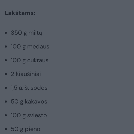
Lakštams:
350 g miltų
100 g medaus
100 g cukraus
2 kiaušiniai
1,5 a. š. sodos
50 g kakavos
100 g sviesto
50 g pieno