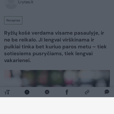
Lrytas.lt
Receptas
Ryžių košė verdama visame pasaulyje, ir
ne be reikalo. Ji lengvai virškinama ir
puikiai tinka bet kuriuo paros metu – tiek
sotiesiems pusryčiams, tiek lengvai
vakarienei.