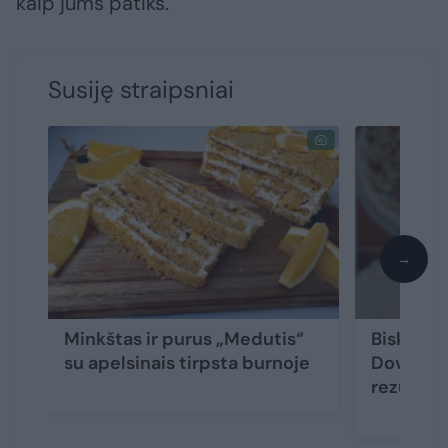
kaip jums patiks.
Susiję straipsniai
→
Minkštas ir purus „Medutis“
Biskvitin
su apelsinais tirpsta burnoje
Dovilės 
rezultata