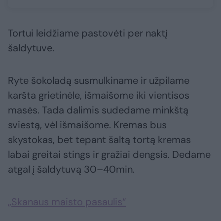
Tortui leidžiame pastovėti per naktį
šaldytuve.
Ryte šokoladą susmulkiname ir užpilame
karšta grietinėle, išmaišome iki vientisos
masės. Tada dalimis sudedame minkštą
sviestą, vėl išmaišome. Kremas bus
skystokas, bet tepant šaltą tortą kremas
labai greitai stings ir gražiai dengsis. Dedame
atgal į šaldytuvą 30–40min.
„Skanaus maisto pasaulis“