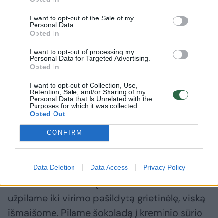
cukrus ir medus ištirps. Tada sumažiname
ugnį ir beriame sodą į sviesto masę. Masė
I want to opt-out of the Sale of my
Personal Data.
lengvai suputos, tad visą laiką lengvai
Opted In
maišome keletą minučių. Nukeliame indą nuo
I want to opt-out of processing my
Personal Data for Targeted Advertising.
puodo ir leidžiame keletą minučių masei
Opted In
atvėsti. Tada mušame po 1 kiaušinį ir gerai
I want to opt-out of Collection, Use,
išmaišome. Supilame miltų ir kakavos mišinį,
Retention, Sale, and/or Sharing of my
Personal Data that Is Unrelated with the
vėl gerai išmaišome. Uždengiame ir dedame į
Purposes for which it was collected.
Opted Out
šaldytuvą 30 min.
CONFIRM
Gaminame kremą. Kambario temperatūros
kreminį sūrį bei grietinelę išsukame iki
Data Deletion
Data Access
Privacy Policy
standumo. Šokoladą susmulkiname ir
užpilame iki virimo pašildytą grietinėlę, viską
išmaišome. Pilame šokoladą į kreminio sūrio