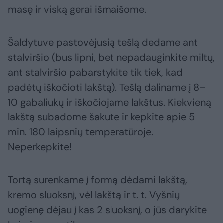
masę ir viską gerai išmaišome.
Šaldytuve pastovėjusią tešlą dedame ant
stalviršio (bus lipni, bet nepadauginkite miltų,
ant stalviršio pabarstykite tik tiek, kad
padėtų iškočioti lakštą). Tešlą daliname į 8–
10 gabaliukų ir iškočiojame lakštus. Kiekvieną
lakštą subadome šakute ir kepkite apie 5
min. 180 laipsnių temperatūroje.
Neperkepkite!
Tortą surenkame į formą dėdami lakštą,
kremo sluoksnį, vėl lakštą ir t. t. Vyšnių
uogienę dėjau į kas 2 sluoksnį, o jūs darykite