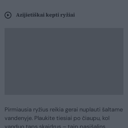
Azijietiškai kepti ryžiai
Pirmiausia ryžius reikia gerai nuplauti šaltame
vandenyje. Plaukite tiesiai po čiaupu, kol
vanduo taps skaidrus – taip pasišalins