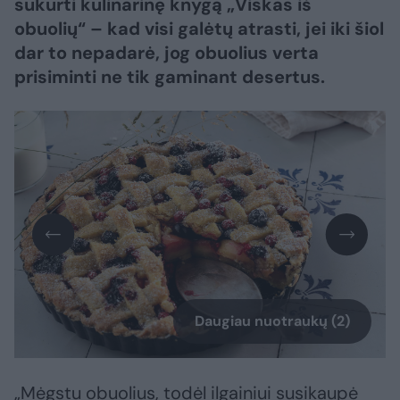
sukurti kulinarinę knygą „Viskas iš
obuolių“ – kad visi galėtų atrasti, jei iki šiol
dar to nepadarė, jog obuolius verta
prisiminti ne tik gaminant desertus.
Daugiau nuotraukų (2)
„Mėgstu obuolius, todėl ilgainiui susikaupė