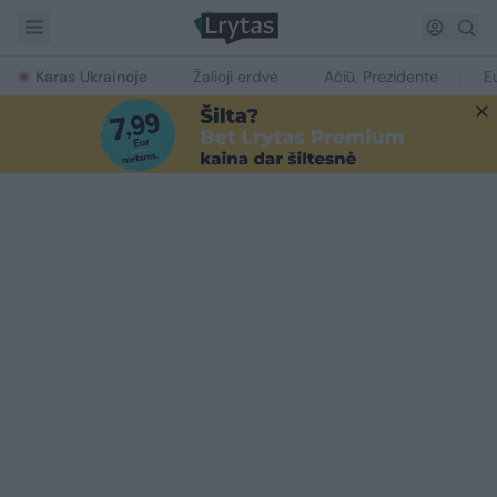
Karas Ukrainoje
Žalioji erdvė
Ačiū, Prezidente
E