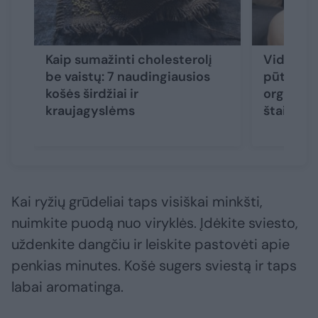
Kaip sumažinti cholesterolį
Vidurių 
be vaistų: 7 naudingiausios
pūtimas,
košės širdžiai ir
organizm
kraujagyslėms
štai, ko 
Kai ryžių grūdeliai taps visiškai minkšti,
nuimkite puodą nuo viryklės. Įdėkite sviesto,
uždenkite dangčiu ir leiskite pastovėti apie
penkias minutes. Košė sugers sviestą ir taps
labai aromatinga.