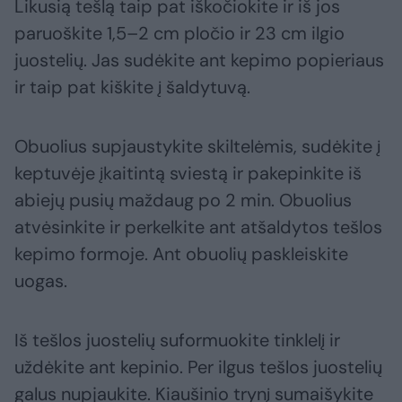
Likusią tešlą taip pat iškočiokite ir iš jos
paruoškite 1,5–2 cm pločio ir 23 cm ilgio
juostelių. Jas sudėkite ant kepimo popieriaus
ir taip pat kiškite į šaldytuvą.
Obuolius supjaustykite skiltelėmis, sudėkite į
keptuvėje įkaitintą sviestą ir pakepinkite iš
abiejų pusių maždaug po 2 min. Obuolius
atvėsinkite ir perkelkite ant atšaldytos tešlos
kepimo formoje. Ant obuolių paskleiskite
uogas.
Iš tešlos juostelių suformuokite tinklelį ir
uždėkite ant kepinio. Per ilgus tešlos juostelių
galus nupjaukite. Kiaušinio trynį sumaišykite