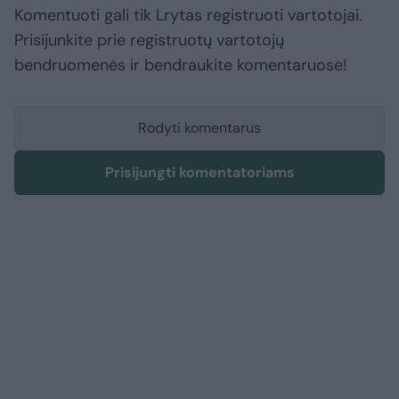
Komentuoti gali tik Lrytas registruoti vartotojai.
Prisijunkite prie registruotų vartotojų
bendruomenės ir bendraukite komentaruose!
Rodyti komentarus
Prisijungti komentatoriams