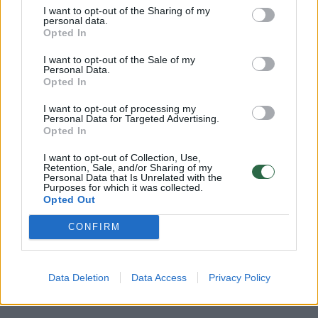
I want to opt-out of the Sharing of my
personal data.
Opted In
Komentuoti po šiuo straipsniu
I want to opt-out of the Sale of my
Personal Data.
Komentuoti gali tik Lrytas registruoti vartotojai.
Opted In
Prisijunkite prie registruotų vartotojų
I want to opt-out of processing my
bendruomenės ir bendraukite komentaruose!
Personal Data for Targeted Advertising.
Opted In
I want to opt-out of Collection, Use,
Rodyti komentarus
Retention, Sale, and/or Sharing of my
Personal Data that Is Unrelated with the
Purposes for which it was collected.
Opted Out
Prisijungti komentatoriams
CONFIRM
Data Deletion
Data Access
Privacy Policy