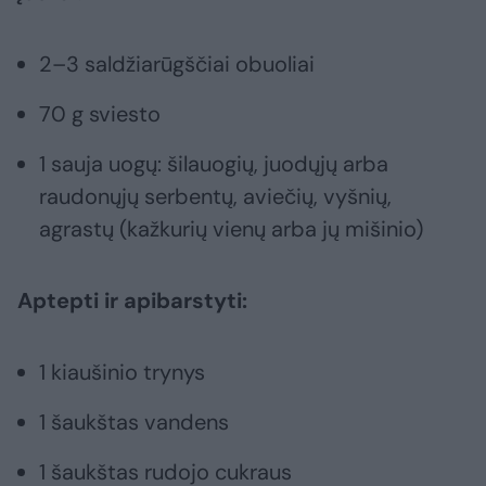
2–3 saldžiarūgščiai obuoliai
70 g sviesto
1 sauja uogų: šilauogių, juodųjų arba
raudonųjų serbentų, aviečių, vyšnių,
agrastų (kažkurių vienų arba jų mišinio)
Aptepti ir apibarstyti:
1 kiaušinio trynys
1 šaukštas vandens
1 šaukštas rudojo cukraus