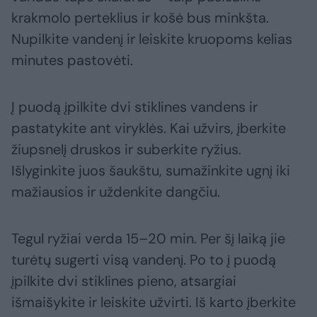
krakmolo perteklius ir košė bus minkšta.
Nupilkite vandenį ir leiskite kruopoms kelias
minutes pastovėti.
Į puodą įpilkite dvi stiklines vandens ir
pastatykite ant viryklės. Kai užvirs, įberkite
žiupsnelį druskos ir suberkite ryžius.
Išlyginkite juos šaukštu, sumažinkite ugnį iki
mažiausios ir uždenkite dangčiu.
Tegul ryžiai verda 15–20 min. Per šį laiką jie
turėtų sugerti visą vandenį. Po to į puodą
įpilkite dvi stiklines pieno, atsargiai
išmaišykite ir leiskite užvirti. Iš karto įberkite