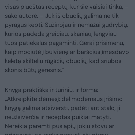
visas pluoštas receptų, kur šie vaisiai tinka, –
sako autorė. – Juk iš obuolių galima ne tik
pyragus kepti. Sužinojau ir nemažai gudrybių,
kurios padeda greičiau, skaniau, lengviau
tuos patiekalus pagaminti. Gerai prisimenu,
kaip močiutė į bulvienę ar barščius įmesdavo
keletą skiltelių rūgščių obuolių, kad sriubos
skonis būtų geresnis.“
Knyga praktiška ir turiniu, ir forma:
„Atkreipkite dėmesį: dėl modernaus įrišimo
knygą galima atsiversti, padėti ant stalo, ji
neužsiverčia ir receptas puikiai matyti.
Nereikia paremti puslapių jokiu stovu ar