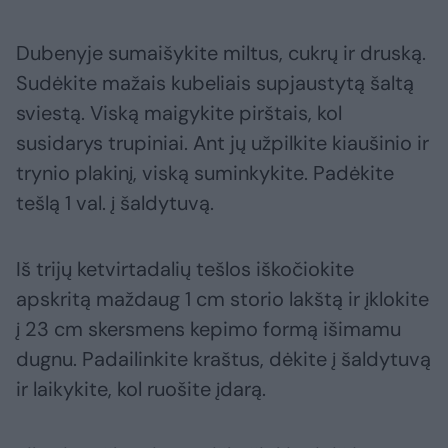
Dubenyje sumaišykite miltus, cukrų ir druską.
Sudėkite mažais kubeliais supjaustytą šaltą
sviestą. Viską maigykite pirštais, kol
susidarys trupiniai. Ant jų užpilkite kiaušinio ir
trynio plakinį, viską suminkykite. Padėkite
tešlą 1 val. į šaldytuvą.
Iš trijų ketvirtadalių tešlos iškočiokite
apskritą maždaug 1 cm storio lakštą ir įklokite
į 23 cm skersmens kepimo formą išimamu
dugnu. Padailinkite kraštus, dėkite į šaldytuvą
ir laikykite, kol ruošite įdarą.