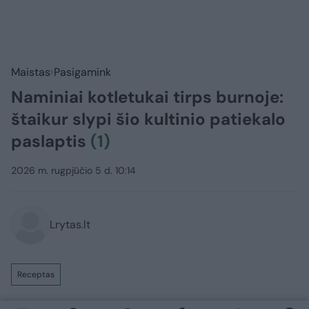
Maistas
Pasigamink
Naminiai kotletukai tirps burnoje:
štaikur slypi šio kultinio patiekalo
paslaptis
(1)
2026 m. rugpjūčio 5 d. 10:14
Lrytas.lt
Receptas
Kartais labiau už gaivius ir lengvus