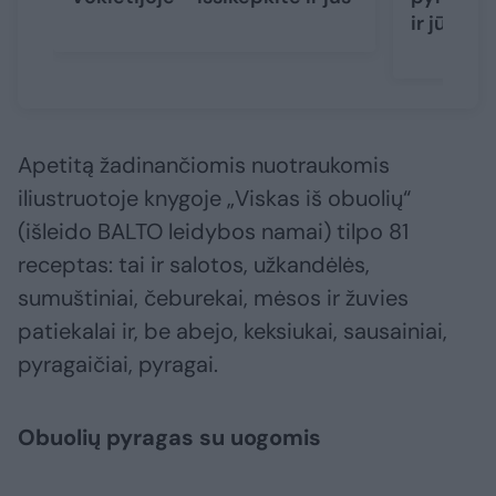
ir jūs
Apetitą žadinančiomis nuotraukomis
iliustruotoje knygoje „Viskas iš obuolių“
(išleido BALTO leidybos namai) tilpo 81
receptas: tai ir salotos, užkandėlės,
sumuštiniai, čeburekai, mėsos ir žuvies
patiekalai ir, be abejo, keksiukai, sausainiai,
pyragaičiai, pyragai.
Obuolių pyragas su uogomis