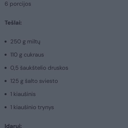
6 porcijos
Tešlai:
250 g miltų
110 g cukraus
0,5 šaukštelio druskos
125 g šalto sviesto
1 kiaušinis
1 kiaušinio trynys
Įdarui: