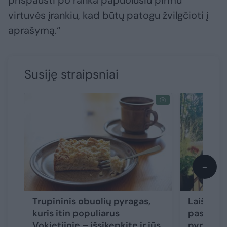
prispausti po ranka papuolusiu pirmu
virtuvės įrankiu, kad būtų patogu žvilgčioti į
aprašymą.“
Susiję straipsniai
→
Trupininis obuolių pyragas,
Laiškinin
kuris itin populiarus
pasidalij
Vokietijoje – išsikepkite ir jūs
pyrago r