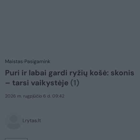
Maistas
Pasigamink
Puri ir labai gardi ryžių košė: skonis
– tarsi vaikystėje
(1)
2026 m. rugpjūčio 6 d. 09:42
Lrytas.lt