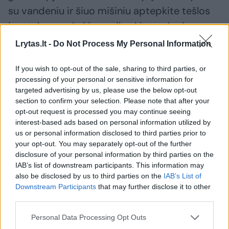
su vandeniu ir šiuo mišiniu aptepkite tešlos
juosteles, paskui jas apiberkite ruduoju
cukrumi.
Lrytas.lt -
Do Not Process My Personal Information
If you wish to opt-out of the sale, sharing to third parties, or
Kepkite iki 180 laipsnių įkaitintoje orkaitėje
processing of your personal or sensitive information for
40–45 min.
targeted advertising by us, please use the below opt-out
section to confirm your selection. Please note that after your
opt-out request is processed you may continue seeing
Patarimas:
interest-based ads based on personal information utilized by
us or personal information disclosed to third parties prior to
your opt-out. You may separately opt-out of the further
disclosure of your personal information by third parties on the
Trupinius galite paruošti ir virtuviniu
IAB’s list of downstream participants. This information may
kombainu su peiliukų antgaliu.
also be disclosed by us to third parties on the
IAB’s List of
Downstream Participants
that may further disclose it to other
third parties.
obuolių pyragas
receptas
Uogos
Rodyti daugiau žymių
Personal Data Processing Opt Outs