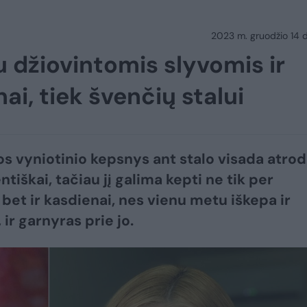
2023 m. gruodžio 14 d.
u džiovintomis slyvomis ir
ai, tiek švenčių stalui
os vyniotinio kepsnys ant stalo visada atro
ntiškai, tačiau jį galima kepti ne tik per
 bet ir kasdienai, nes vienu metu iškepa ir
ir garnyras prie jo.