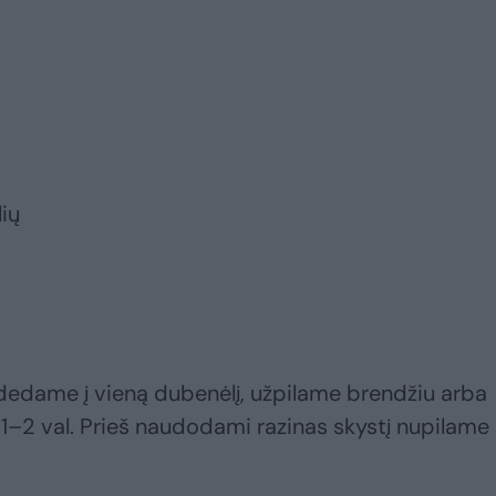
lių
udedame į vieną dubenėlį, užpilame brendžiu arba
1–2 val. Prieš naudodami razinas skystį nupilame 