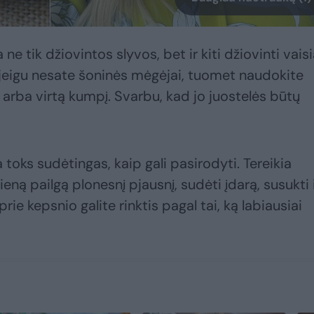
a ne tik džiovintos slyvos, bet ir kiti džiovinti vaisi
O jeigu nesate šoninės mėgėjai, tuomet naudokite
ą arba virtą kumpį. Svarbu, kad jo juostelės būtų
toks sudėtingas, kaip gali pasirodyti. Tereikia
vieną pailgą plonesnį pjausnį, sudėti įdarą, susukti 
rie kepsnio galite rinktis pagal tai, ką labiausiai