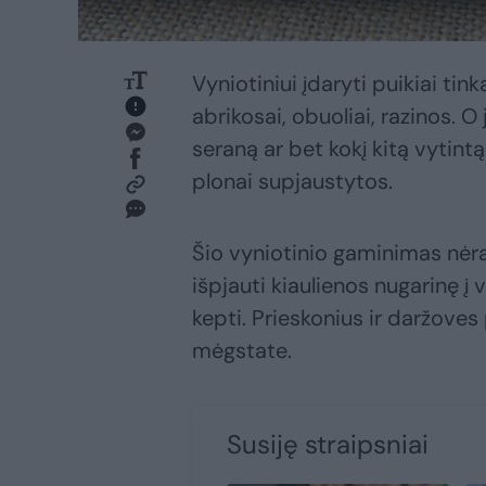
Vyniotiniui įdaryti puikiai tink
abrikosai, obuoliai, razinos. 
seraną ar bet kokį kitą vytint
plonai supjaustytos.
Šio vyniotinio gaminimas nėra 
išpjauti kiaulienos nugarinę į 
kepti. Prieskonius ir daržoves p
mėgstate.
Susiję straipsniai