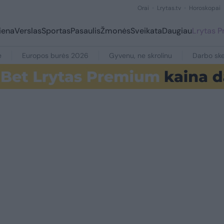
Orai
Lrytas.tv
Horoskopai
iena
Verslas
Sportas
Pasaulis
Žmonės
Sveikata
Daugiau
Lrytas 
e
Europos burės 2026
Gyvenu, ne skrolinu
Darbo ske