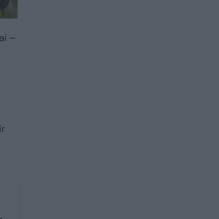
ai –
ir