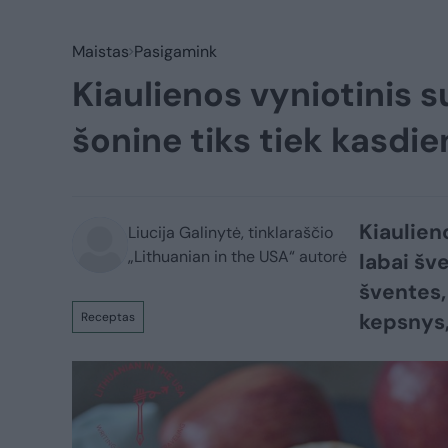
Maistas
Pasigamink
Kiaulienos vyniotinis s
šonine tiks tiek kasdien
Kiaulien
Liucija Galinytė, tinklaraščio
„Lithuanian in the USA“ autorė
labai šve
šventes,
kepsnys, 
Receptas