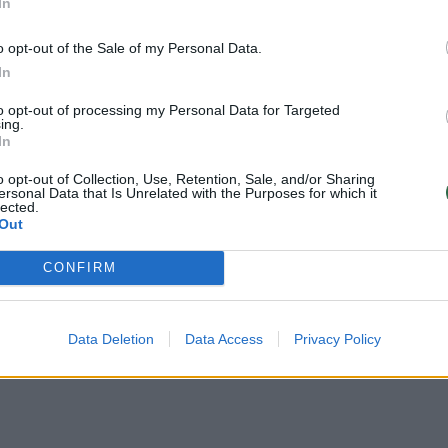
In
ūkytos šoninės (supjaustytos plonomis juostomis)
o opt-out of the Sale of my Personal Data.
In
to opt-out of processing my Personal Data for Targeted
ing.
In
auliukų)
o opt-out of Collection, Use, Retention, Sale, and/or Sharing
ersonal Data that Is Unrelated with the Purposes for which it
lected.
Out
 romo
CONFIRM
Data Deletion
Data Access
Privacy Policy