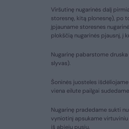
Viršutinę nugarinės dalį pirm
storesnę, kitą plonesnę), po t
įpjauname storesnes nugarinė
plokščią nugarinės pjausnį, į k
Nugarinę pabarstome druska ir
slyvas).
Šoninės juosteles išdėliojame 
viena eilute pailgai sudedame 
Nugarinę pradedame sukti nuo 
vyniotinį apsukame virtuviniu 
iš abiejų pusių.