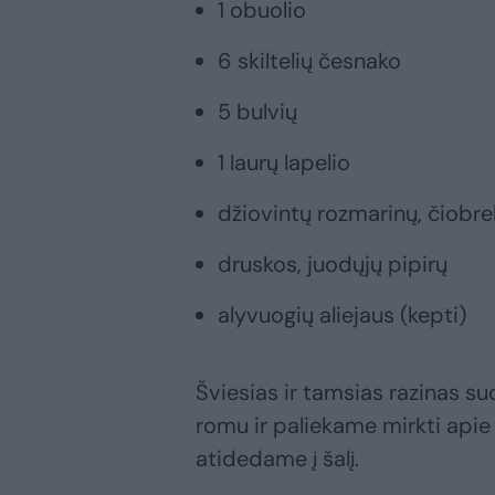
1 obuolio
6 skiltelių česnako
5 bulvių
1 laurų lapelio
džiovintų rozmarinų, čiobre
druskos, juodųjų pipirų
alyvuogių aliejaus (kepti)
Šviesias ir tamsias razinas s
romu ir paliekame mirkti apie 
atidedame į šalį.