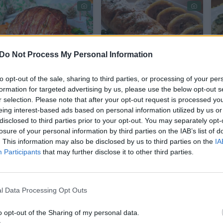
Do Not Process My Personal Information
Kiaulienos kepsnys,
Mėsos ir sūrio
V
to opt-out of the sale, sharing to third parties, or processing of your per
apvyniotas šonine:
vyniotinis iškart
formation for targeted advertising by us, please use the below opt-out s
rezultatas pranoks
pateko į
r selection. Please note that after your opt-out request is processed y
eing interest-based ads based on personal information utilized by us or
lūkesčius
mėgstamiausiųjų
disclosed to third parties prior to your opt-out. You may separately opt-
sąrašą
losure of your personal information by third parties on the IAB’s list of
. This information may also be disclosed by us to third parties on the
IA
Participants
that may further disclose it to other third parties.
l Data Processing Opt Outs
o opt-out of the Sharing of my personal data.
s (pailgo gabalo)