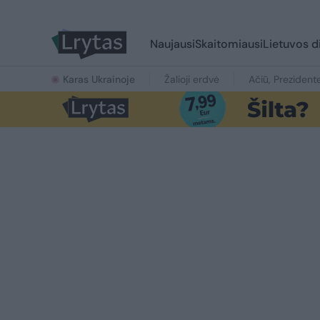
Naujausi
Skaitomiausi
Lietuvos d
Karas Ukrainoje
Žalioji erdvė
Ačiū, Prezident