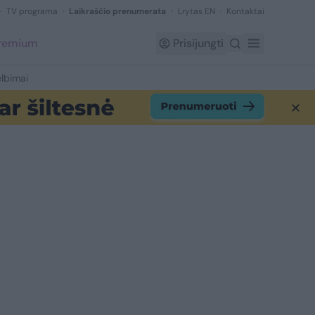
TV programa
Laikraščio prenumerata
Lrytas EN
Kontaktai
Premium
Prisijungti
lbimai