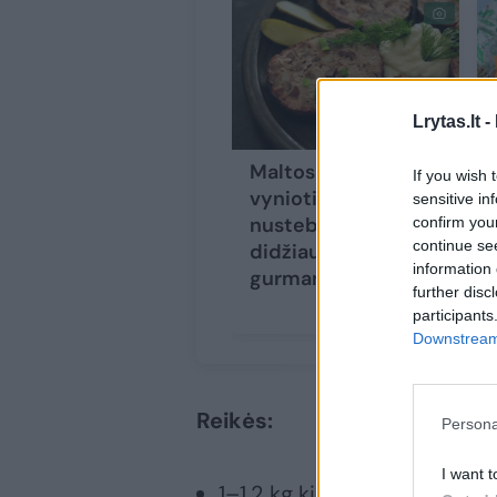
Lrytas.lt -
Maltos mėsos
If you wish 
vyniotinis
sensitive in
nustebins net
confirm you
continue se
didžiausius
information 
gurmanus
further disc
participants
Downstream 
Reikės:
Persona
I want t
1–1,2 kg kiaulienos nugarinė