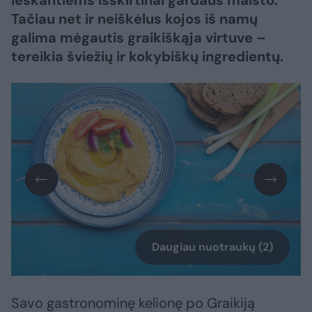
ieškantiems išskirtinai gardaus maisto.
Tačiau net ir neiškėlus kojos iš namų
galima mėgautis graikiškąja virtuve –
tereikia šviežių ir kokybiškų ingredientų.
Daugiau nuotraukų (2)
Savo gastronominę kelionę po Graikiją