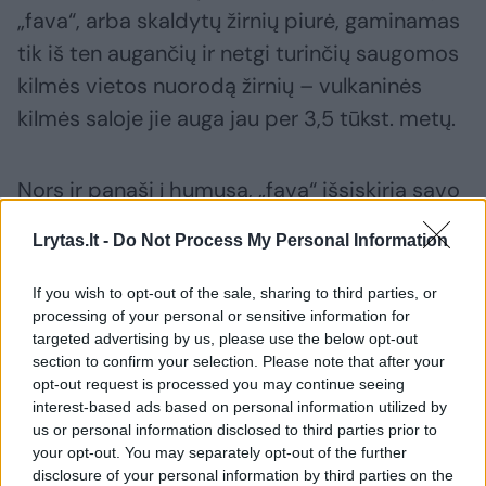
„fava“, arba skaldytų žirnių piurė, gaminamas
tik iš ten augančių ir netgi turinčių saugomos
kilmės vietos nuorodą žirnių – vulkaninės
kilmės saloje jie auga jau per 3,5 tūkst. metų.
Nors ir panaši į humusą, „fava“ išsiskiria savo
itin švelnia, aksomine tekstūra ir maloniai
Lrytas.lt -
Do Not Process My Personal Information
saldžiu skoniu. Be to, pastarasis gaminamas
iš skaldytų žirnių, o humusas – iš avinžirnių.
If you wish to opt-out of the sale, sharing to third parties, or
Virtuvės meistrai kviečia pasigaminti „favos“
processing of your personal or sensitive information for
targeted advertising by us, please use the below opt-out
ir papuošti užkandžių stalą graikiškos saulės
section to confirm your selection. Please note that after your
spalvomis.
opt-out request is processed you may continue seeing
interest-based ads based on personal information utilized by
us or personal information disclosed to third parties prior to
your opt-out. You may separately opt-out of the further
disclosure of your personal information by third parties on the