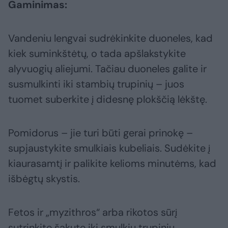
Gaminimas:
Vandeniu lengvai sudrėkinkite duoneles, kad
kiek suminkštėtų, o tada apšlakstykite
alyvuogių aliejumi. Tačiau duoneles galite ir
susmulkinti iki stambių trupinių – juos
tuomet suberkite į didesnę plokščią lėkštę.
Pomidorus – jie turi būti gerai prinokę –
supjaustykite smulkiais kubeliais. Sudėkite į
kiaurasamtį ir palikite kelioms minutėms, kad
išbėgtų skystis.
Fetos ir „myzithros“ arba rikotos sūrį
sutrinkite šakute iki smulkių trupinių.