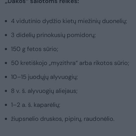
„Dakos“ salotoms reikės:
4 vidutinio dydžio kietų miežinių duonelių;
3 didelių prinokusių pomidorų;
150 g fetos sūrio;
50 kretiškojo „myzithra“ arba rikotos sūrio;
10–15 juodųjų alyvuogių;
8 v. š. alyvuogių aliejaus;
1–2 a. š. kaparėlių;
žiupsnelio druskos, pipirų, raudonėlio.