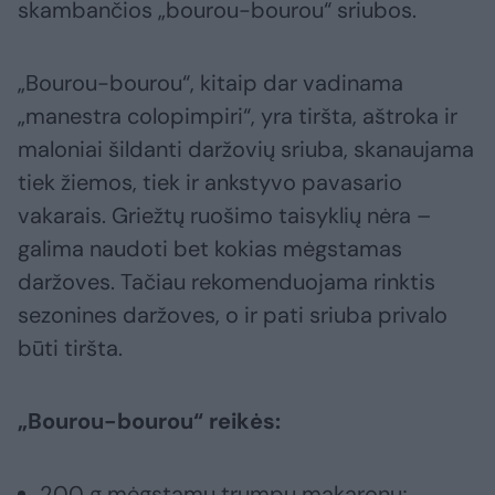
skambančios „bourou-bourou“ sriubos.
„Bourou-bourou“, kitaip dar vadinama
„manestra colopimpiri“, yra tiršta, aštroka ir
maloniai šildanti daržovių sriuba, skanaujama
tiek žiemos, tiek ir ankstyvo pavasario
vakarais. Griežtų ruošimo taisyklių nėra –
galima naudoti bet kokias mėgstamas
daržoves. Tačiau rekomenduojama rinktis
sezonines daržoves, o ir pati sriuba privalo
būti tiršta.
„Bourou-bourou“ reikės:
200 g mėgstamų trumpų makaronų;