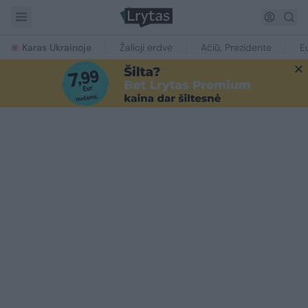
Karas Ukrainoje
Žalioji erdvė
Ačiū, Prezidente
E