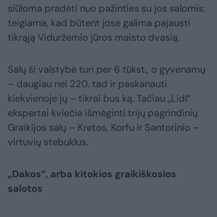
siūloma pradėti nuo pažinties su jos salomis:
teigiama, kad būtent jose galima pajausti
tikrąją Viduržemio jūros maisto dvasią.
Salų ši valstybė turi per 6 tūkst., o gyvenamų
– daugiau nei 220, tad ir paskanauti
kiekvienoje jų – tikrai bus ką. Tačiau „Lidl“
ekspertai kviečia išmėginti trijų pagrindinių
Graikijos salų – Kretos, Korfu ir Santorinio –
virtuvių stebuklus.
„Dakos“, arba kitokios graikiškosios
salotos