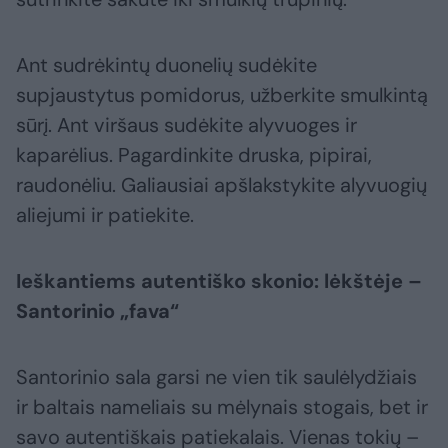
Ant sudrėkintų duonelių sudėkite
supjaustytus pomidorus, užberkite smulkintą
sūrį. Ant viršaus sudėkite alyvuoges ir
kaparėlius. Pagardinkite druska, pipirai,
raudonėliu. Galiausiai apšlakstykite alyvuogių
aliejumi ir patiekite.
Ieškantiems autentiško skonio: lėkštėje –
Santorinio „fava“
Santorinio sala garsi ne vien tik saulėlydžiais
ir baltais nameliais su mėlynais stogais, bet ir
savo autentiškais patiekalais. Vienas tokių –