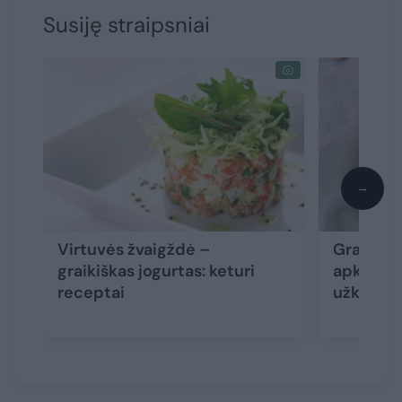
Susiję straipsniai
→
Virtuvės žvaigždė –
Graikiško
graikiškas jogurtas: keturi
apkepas 
receptai
užkietė