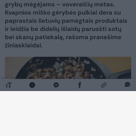
grybų mėgėjams – voveraičių metas.
Kvapnios miško gėrybės puikiai dera su
paprastais lietuvių pamėgtais produktais
ir leidžia be didelių išlaidų paruošti sotų
bei skanų patiekalą, rašoma pranešime
žiniasklaidai.
Daugiau nuotraukų (1)