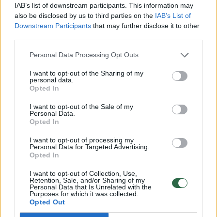
IAB’s list of downstream participants. This information may
also be disclosed by us to third parties on the
IAB’s List of
Downstream Participants
that may further disclose it to other
third parties.
Personal Data Processing Opt Outs
I want to opt-out of the Sharing of my
personal data.
Opted In
Daugiau nuotraukų (2)
I want to opt-out of the Sale of my
Personal Data.
Opted In
Santorinio „fava“.
Pranešimo autorių nuotr.
I want to opt-out of processing my
Personal Data for Targeted Advertising.
Opted In
Patiekalui reikės:
I want to opt-out of Collection, Use,
Retention, Sale, and/or Sharing of my
Personal Data that Is Unrelated with the
Purposes for which it was collected.
500 g skaldytų žirnių;
Opted Out