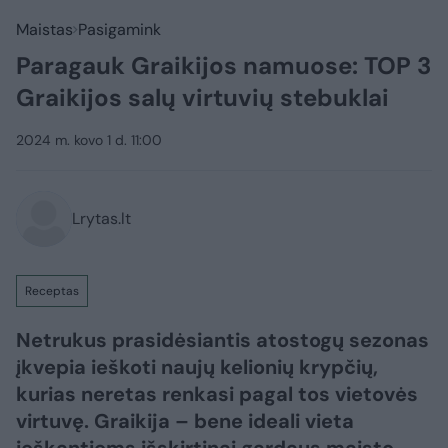
Maistas
Pasigamink
Paragauk Graikijos namuose: TOP 3
Graikijos salų virtuvių stebuklai
2024 m. kovo 1 d. 11:00
Lrytas.lt
Receptas
Netrukus prasidėsiantis atostogų sezonas
įkvepia ieškoti naujų kelionių krypčių,
kurias neretas renkasi pagal tos vietovės
virtuvę. Graikija – bene ideali vieta