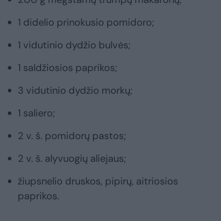
1 didelio prinokusio pomidoro;
1 vidutinio dydžio bulvės;
1 saldžiosios paprikos;
3 vidutinio dydžio morkų;
1 saliero;
2 v. š. pomidorų pastos;
2 v. š. alyvuogių aliejaus;
žiupsnelio druskos, pipirų, aitriosios
paprikos.