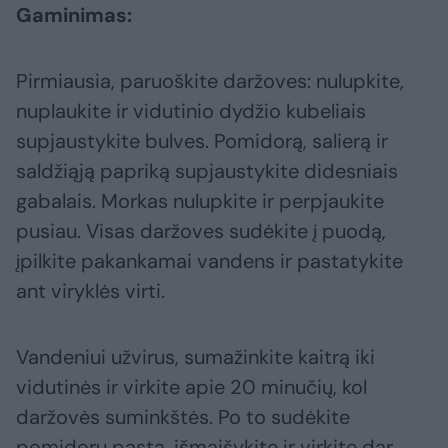
Gaminimas:
Pirmiausia, paruoškite daržoves: nulupkite,
nuplaukite ir vidutinio dydžio kubeliais
supjaustykite bulves. Pomidorą, salierą ir
saldžiąją papriką supjaustykite didesniais
gabalais. Morkas nulupkite ir perpjaukite
pusiau. Visas daržoves sudėkite į puodą,
įpilkite pakankamai vandens ir pastatykite
ant viryklės virti.
Vandeniui užvirus, sumažinkite kaitrą iki
vidutinės ir virkite apie 20 minučių, kol
daržovės suminkštės. Po to sudėkite
pomidorų pastą, išmaišykite ir virkite dar