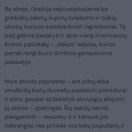
Be abejo, Graikija neįsivaizduojama be
graikiškų salotų, kupinų šviežumo ir ryškių
skonių, kuriuos suteikia švieži ingredientai. Tą
patį galima pasakyti ir apie vieną žinomiausių
Kretos patiekalų – „dakos“ salotas, kurios
pernai netgi buvo išrinktos geriausiomis
pasaulyje.
Nors atrodo paprastai – ant pilnų arba
smulkintų kietų duonelių paskleisti pomidorai
ir sūris, gausiai apšlakstyti alyvuogių aliejumi,
jų skonis – ypatingas. Šių salotų namie
pasigaminti – nesunku, o ir kainuos jos
nebrangiai, nes prireiks vos kelių populiarių ir