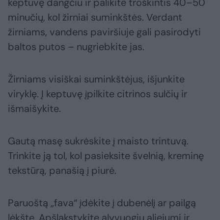
keptuvę dangčiu ir palikite troškintis 40–50
minučių, kol žirniai suminkštės. Verdant
žirniams, vandens paviršiuje gali pasirodyti
baltos putos – nugriebkite jas.
Žirniams visiškai suminkštėjus, išjunkite
viryklę. Į keptuvę įpilkite citrinos sulčių ir
išmaišykite.
Gautą masę sukrėskite į maisto trintuvą.
Trinkite ją tol, kol pasieksite švelnią, kreminę
tekstūrą, panašią į piurė.
Paruoštą „fava“ įdėkite į dubenėlį ar pailgą
lėkštę. Apšlakstykite alyvuogių aliejumi ir