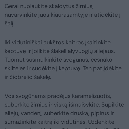
Gerai nuplaukite skaldytus žirnius,
nuvarvinkite juos kiaurasamtyje ir atidėkite į
šalį.
Iki vidutiniškai aukštos kaitros įkaitinkite
keptuvę ir įpilkite šlakelį alyvuogių aliejaus.
Tuomet susmulkinkite svogūnus, česnako
skilteles ir sudėkite į keptuvę. Ten pat įdėkite
ir čiobrelio šakelę.
Vos svogūnams pradėjus karamelizuotis,
suberkite žirnius ir viską išmaišykite. Supilkite
aliejų, vandenį, suberkite druską, pipirus ir
sumažinkite kaitrą iki vidutinės. Uždenkite