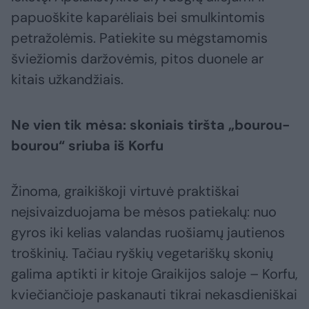
papuoškite kaparėliais bei smulkintomis
petražolėmis. Patiekite su mėgstamomis
šviežiomis daržovėmis, pitos duonele ar
kitais užkandžiais.
Ne vien tik mėsa: skoniais tiršta „bourou-
bourou“ sriuba iš Korfu
Žinoma, graikiškoji virtuvė praktiškai
neįsivaizduojama be mėsos patiekalų: nuo
gyros iki kelias valandas ruošiamų jautienos
troškinių. Tačiau ryškių vegetariškų skonių
galima aptikti ir kitoje Graikijos saloje – Korfu,
kviečiančioje paskanauti tikrai nekasdieniškai