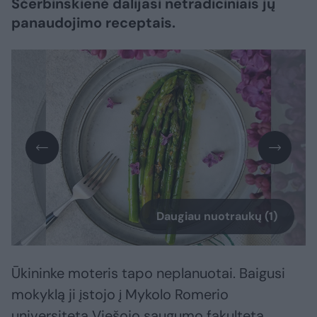
Ščerbinskienė dalijasi netradiciniais jų
panaudojimo receptais.
Daugiau nuotraukų (1)
Ūkininke moteris tapo neplanuotai. Baigusi
mokyklą ji įstojo į Mykolo Romerio
universitetą Viešojo saugumo fakultetą