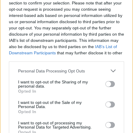
džiaugsitės kiekvienu
dalintis
section to confirm your selection. Please note that after your
stiklainiu
opt-out request is processed you may continue seeing
interest-based ads based on personal information utilized by
us or personal information disclosed to third parties prior to
your opt-out. You may separately opt-out of the further
disclosure of your personal information by third parties on the
IAB’s list of downstream participants. This information may
Dabar ji vysto veiklą „Šparagų namuose“,
also be disclosed by us to third parties on the
IAB’s List of
Downstream Participants
that may further disclose it to other
kurie vis labiau plečiasi ir gali pasiūlyti ne tik
third parties.
šparagų, bet ir šitake grybų. Su lrytas.lt
Personal Data Processing Opt Outs
skaitytojais Vidmantė dalijasi itin gardžiu
I want to opt-out of the Sharing of my
receptu.
personal data.
Opted In
Marinuoti smidrai
I want to opt-out of the Sale of my
Personal Data.
Opted In
I want to opt-out of processing my
Personal Data for Targeted Advertising.
Opted In