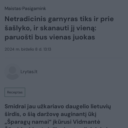
Maistas
Pasigamink
Netradicinis garnyras tiks ir prie
šašlyko, ir skanauti jį vieną:
paruošti bus vienas juokas
2024 m. birželio 8 d. 13:13
Lrytas.lt
Receptas
Smidrai jau užkariavo daugelio lietuvių
širdis, o šią daržovę auginantį ūkį
„Šparagų namai“ įkūrusi Vidmantė