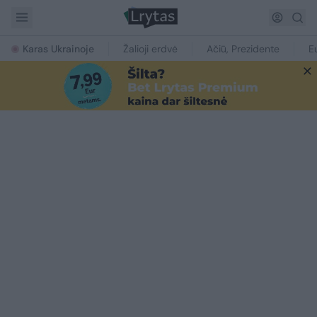
Karas Ukrainoje
Žalioji erdvė
Ačiū, Prezidente
E