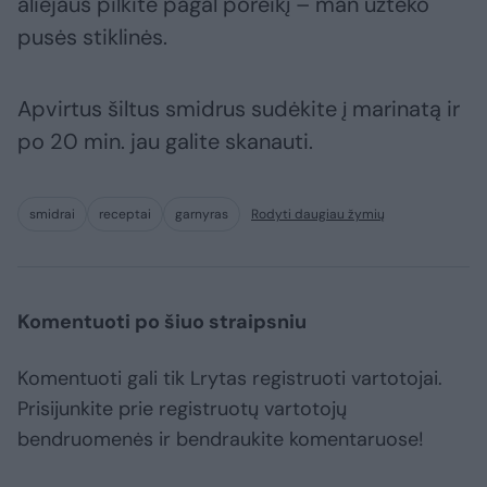
aliejaus pilkite pagal poreikį – man užteko
pusės stiklinės.
Apvirtus šiltus smidrus sudėkite į marinatą ir
po 20 min. jau galite skanauti.
smidrai
receptai
garnyras
Rodyti daugiau žymių
Komentuoti po šiuo straipsniu
Komentuoti gali tik Lrytas registruoti vartotojai.
Prisijunkite prie registruotų vartotojų
bendruomenės ir bendraukite komentaruose!