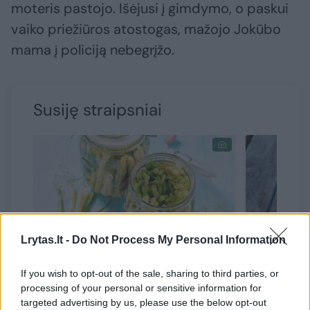
moteris pastojo. Išėjusi į gimdymo, o paskui
vaiko priežiūros atostogas, mažojo Jokūbo
mama į policiją nebegrįžo.
Susiję straipsniai
→
Lrytas.lt -
Do Not Process My Personal Information
If you wish to opt-out of the sale, sharing to third parties, or
Marinuotos šparaginės
Marinuot
processing of your personal or sensitive information for
pupelės pagal Dianą: žiemą
receptas,
targeted advertising by us, please use the below opt-out