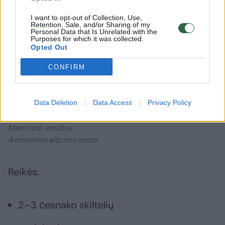
I want to opt-out of Collection, Use,
Retention, Sale, and/or Sharing of my
Personal Data that Is Unrelated with the
Purposes for which it was collected.
Opted Out
CONFIRM
Daugiau nuotraukų (1)
Data Deletion
Data Access
Privacy Policy
Marinuoti smidrai.
Asmeninio albumo nuotr.
Reikės:
2–3 česnako skiltelių