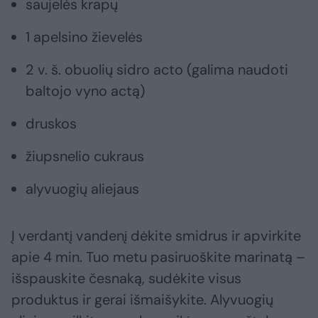
saujelės krapų
1 apelsino žievelės
2 v. š. obuolių sidro acto (galima naudoti
baltojo vyno actą)
druskos
žiupsnelio cukraus
alyvuogių aliejaus
Į verdantį vandenį dėkite smidrus ir apvirkite
apie 4 min. Tuo metu pasiruoškite marinatą –
išspauskite česnaką, sudėkite visus
produktus ir gerai išmaišykite. Alyvuogių