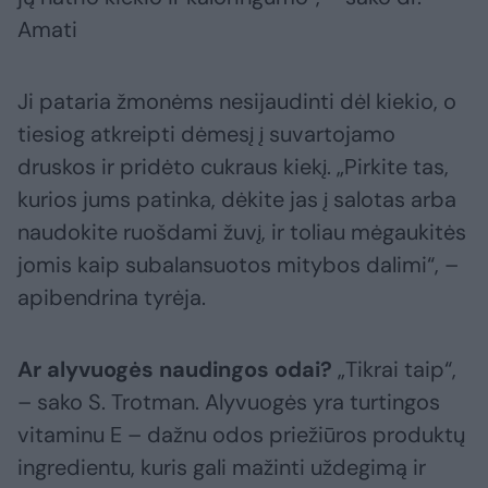
Amati
Ji pataria žmonėms nesijaudinti dėl kiekio, o
tiesiog atkreipti dėmesį į suvartojamo
druskos ir pridėto cukraus kiekį. „Pirkite tas,
kurios jums patinka, dėkite jas į salotas arba
naudokite ruošdami žuvį, ir toliau mėgaukitės
jomis kaip subalansuotos mitybos dalimi“, –
apibendrina tyrėja.
Ar alyvuogės naudingos odai?
„Tikrai taip“,
– sako S. Trotman. Alyvuogės yra turtingos
vitaminu E – dažnu odos priežiūros produktų
ingredientu, kuris gali mažinti uždegimą ir