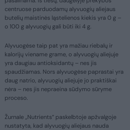
pašalinama. Iš tiesų, daugelyje prekybos
centruose parduodamų alyvuogių aliejaus
butelių maistinės ląstelienos kiekis yra 0 g –
o 100 g alyvuogių gali būti iki 4 g.
Alyvuogėse taip pat yra mažiau riebalų ir
kalorijų viename grame, o alyvuogių aliejuje
yra daugiau antioksidantų – nes jis
spaudžiamas. Nors alyvuogėse paprastai yra
daug natrio, alyvuogių aliejuje jo praktiškai
nėra – nes jis nepraeina sūdymo sūryme
proceso.
Žurnale „Nutrients“ paskelbtoje apžvalgoje
nustatyta, kad alyvuogių aliejaus nauda