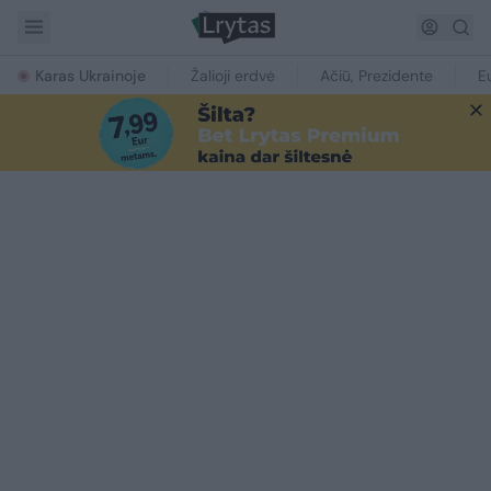
Karas Ukrainoje
Žalioji erdvė
Ačiū, Prezidente
E