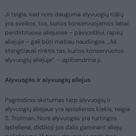
Ji teigia, kad nors dauguma alyvuogių rūšių
yra sveikos, tos, kurios konservuojamos labai
perdirbtuose aliejuose – pavyzdžiui, rapsų
aliejuje – gali būti mažiau naudingos. „Aš
stengčiausi rinktis tas, kurios konservuotos
alyvuogių aliejuje“, – apibendrina ji.
Alyvuogės ir alyvuogių aliejus
Pagrindinis skirtumas tarp alyvuogių ir
alyvuogių aliejaus yra ląstelienos kiekis, teigia
S. Trotman. Nors alyvuogės yra turtingos
ląsteliena, didžioji jos dalis gaminant aliejų