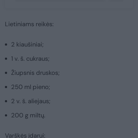
Lietiniams reikės:
2 kiaušiniai;
1 v. š. cukraus;
Žiupsnis druskos;
250 ml pieno;
2 v. š. aliejaus;
200 g miltų.
Varškės įdarui: