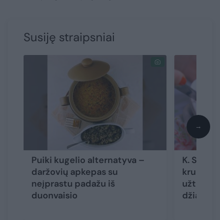
Susiję straipsniai
→
Puiki kugelio alternatyva –
K. Starki
daržovių apkepas su
kruasanų
neįprastu padažu iš
užtruksit
duonvaisio
džiaugsi