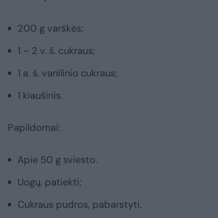
200 g varškės;
1 – 2 v. š. cukraus;
1 a. š. vanilinio cukraus;
1 kiaušinis.
Papildomai:
Apie 50 g sviesto.
Uogų, patiekti;
Cukraus pudros, pabarstyti.