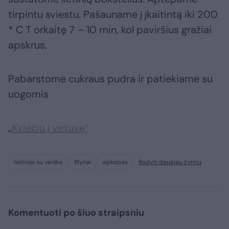
tirpintu sviestu. Pašauname į įkaitintą iki 200
* C T orkaitę 7 – 10 min, kol paviršius gražiai
apskrus.
Pabarstome cukraus pudra ir patiekiame su
uogomis
„
Kviečiu į virtuvę“
lietiniai su varške
Blynai
apkepas
Rodyti daugiau žymių
Komentuoti po šiuo straipsniu