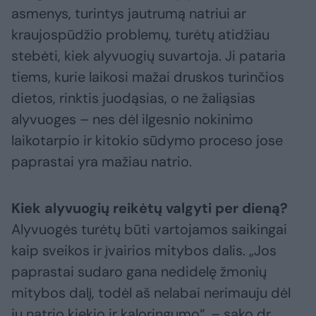
asmenys, turintys jautrumą natriui ar
kraujospūdžio problemų, turėtų atidžiau
stebėti, kiek alyvuogių suvartoja. Ji pataria
tiems, kurie laikosi mažai druskos turinčios
dietos, rinktis juodąsias, o ne žaliąsias
alyvuoges – nes dėl ilgesnio nokinimo
laikotarpio ir kitokio sūdymo proceso jose
paprastai yra mažiau natrio.
Kiek alyvuogių reikėtų valgyti per dieną?
Alyvuogės turėtų būti vartojamos saikingai
kaip sveikos ir įvairios mitybos dalis. „Jos
paprastai sudaro gana nedidelę žmonių
mitybos dalį, todėl aš nelabai nerimauju dėl
jų natrio kiekio ir kaloringumo“, – sako dr.