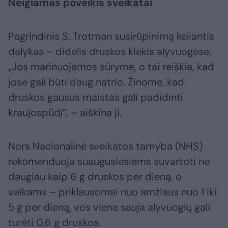
Neigiamas poveikis sveikatai
Pagrindinis S. Trotman susirūpinimą keliantis
dalykas – didelis druskos kiekis alyvuogėse.
„Jos marinuojamos sūryme, o tai reiškia, kad
jose gali būti daug natrio. Žinome, kad
druskos gausus maistas gali padidinti
kraujospūdį“, – aiškina ji.
Nors Nacionalinė sveikatos tarnyba (NHS)
rekomenduoja suaugusiesiems suvartoti ne
daugiau kaip 6 g druskos per dieną, o
vaikams – priklausomai nuo amžiaus nuo 1 iki
5 g per dieną, vos viena sauja alyvuogių gali
turėti 0,6 g druskos.