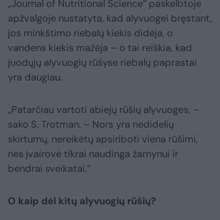
„Journal of Nutritional Science“ paskelbtoje
apžvalgoje nustatyta, kad alyvuogei bręstant,
jos minkštimo riebalų kiekis didėja, o
vandens kiekis mažėja – o tai reiškia, kad
juodųjų alyvuogių rūšyse riebalų paprastai
yra daugiau.
„Patarčiau vartoti abiejų rūšių alyvuoges, –
sako S. Trotman. – Nors yra nedidelių
skirtumų, nereikėtų apsiriboti viena rūšimi,
nes įvairovė tikrai naudinga žarnynui ir
bendrai sveikatai.“
O kaip dėl kitų alyvuogių rūšių?