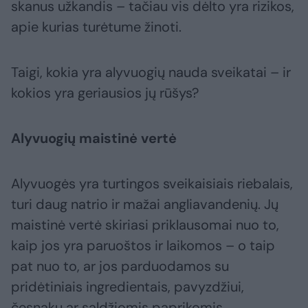
skanus užkandis – tačiau vis dėlto yra rizikos,
apie kurias turėtume žinoti.
Taigi, kokia yra alyvuogių nauda sveikatai – ir
kokios yra geriausios jų rūšys?
Alyvuogių maistinė vertė
Alyvuogės yra turtingos sveikaisiais riebalais,
turi daug natrio ir mažai angliavandenių. Jų
maistinė vertė skiriasi priklausomai nuo to,
kaip jos yra paruoštos ir laikomos – o taip
pat nuo to, ar jos parduodamos su
pridėtiniais ingredientais, pavyzdžiui,
česnaku ar saldžiomis paprikomis.