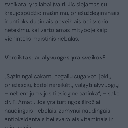
sveikatai yra labai įvairi. Jis siejamas su
kraujospūdžio mažinimu, priešuždegiminiais
ir antioksidaciniais poveikiais bei svorio
netekimu, kai vartojamas mityboje kaip
vienintelis maistinis riebalas.
Verdiktas: ar alyvuogės yra sveikos?
„Sąžiningai sakant, negaliu sugalvoti jokių
priežasčių, kodėl nereikėtų valgyti alyvuogių
– nebent jums jos tiesiog nepatinka“, – sako
dr. F. Amati. Jos yra turtingos širdžiai
naudingais riebalais, žarnynui naudingais
antioksidantais bei svarbiais vitaminais ir
mineralais.