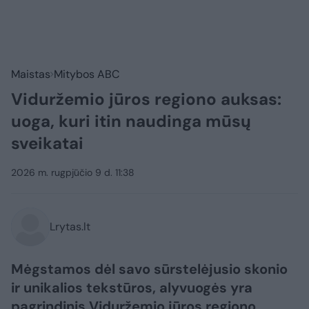
Maistas
Mitybos ABC
Viduržemio jūros regiono auksas:
uoga, kuri itin naudinga mūsų
sveikatai
2026 m. rugpjūčio 9 d. 11:38
Lrytas.lt
Mėgstamos dėl savo sūrstelėjusio skonio
ir unikalios tekstūros, alyvuogės yra
pagrindinis Viduržemio jūros regiono