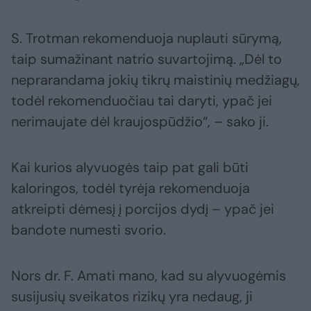
S. Trotman rekomenduoja nuplauti sūrymą,
taip sumažinant natrio suvartojimą. „Dėl to
neprarandama jokių tikrų maistinių medžiagų,
todėl rekomenduočiau tai daryti, ypač jei
nerimaujate dėl kraujospūdžio“, – sako ji.
Kai kurios alyvuogės taip pat gali būti
kaloringos, todėl tyrėja rekomenduoja
atkreipti dėmesį į porcijos dydį – ypač jei
bandote numesti svorio.
Nors dr. F. Amati mano, kad su alyvuogėmis
susijusių sveikatos rizikų yra nedaug, ji