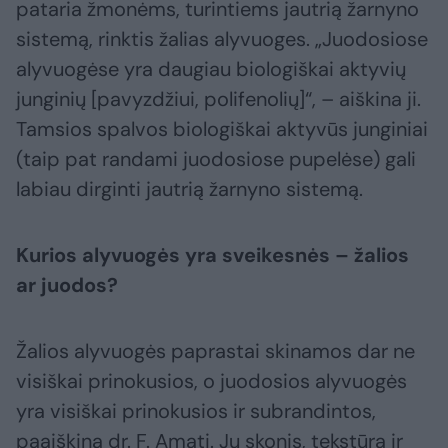
pataria žmonėms, turintiems jautrią žarnyno
sistemą, rinktis žalias alyvuoges. „Juodosiose
alyvuogėse yra daugiau biologiškai aktyvių
junginių [pavyzdžiui, polifenolių]“, – aiškina ji.
Tamsios spalvos biologiškai aktyvūs junginiai
(taip pat randami juodosiose pupelėse) gali
labiau dirginti jautrią žarnyno sistemą.
Kurios alyvuogės yra sveikesnės – žalios
ar juodos?
Žalios alyvuogės paprastai skinamos dar ne
visiškai prinokusios, o juodosios alyvuogės
yra visiškai prinokusios ir subrandintos,
paaiškina dr. F. Amati. Jų skonis, tekstūra ir