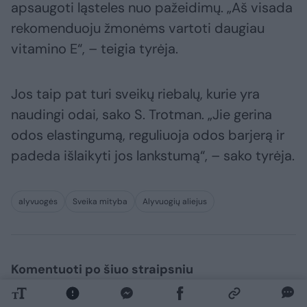
apsaugoti ląsteles nuo pažeidimų. „Aš visada
rekomenduoju žmonėms vartoti daugiau
vitamino E“, – teigia tyrėja.
Jos taip pat turi sveikų riebalų, kurie yra
naudingi odai, sako S. Trotman. „Jie gerina
odos elastingumą, reguliuoja odos barjerą ir
padeda išlaikyti jos lankstumą“, – sako tyrėja.
alyvuogės
Sveika mityba
Alyvuogių aliejus
Komentuoti po šiuo straipsniu
Komentuoti gali tik Lrytas registruoti vartotojai.