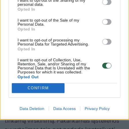
I want to opt-out of the Sharing of my
personal data.
atlieka svarbų vaidmenį aprūpinant
Opted In
organizmą energija ir reguliuojant pagrindines
I want to opt-out of the Sale of my
funkcijas. „Manoma, kad jie taip pat labai
Personal Data.
Opted In
naudingi neurologinei sveikatai, taigi
smegenims ir nervų sistemai“, – aiškina dr. F.
I want to opt-out of processing my
Personal Data for Targeted Advertising.
Amati.
Opted In
I want to opt-out of Collection, Use,
Retention, Sale, and/or Sharing of my
Be polifenolių, alyvuogės yra geras ląstelienos
Personal Data that Is Unrelated with the
Purposes for which it was collected.
šaltinis, kuris yra itin svarbus žarnyno
Opted Out
sveikatai. Ląsteliena maitina gerąsias
CONFIRM
bakterijas žarnyne, taip sukuriant įvairesnį ir
sveikesnį mikrobiomą, kuris stiprina
Data Deletion
Data Access
Privacy Policy
imunitetą, užtikrina reguliarią žarnyno veiklą ir
tinkamą virškinimą. Pakankamas ląstelienos