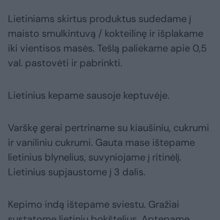
Lietiniams skirtus produktus sudedame į
maisto smulkintuvą / kokteilinę ir išplakame
iki vientisos masės. Tešlą paliekame apie 0,5
val. pastovėti ir pabrinkti.
Lietinius kepame sausoje keptuvėje.
Varškę gerai pertriname su kiaušiniu, cukrumi
ir vaniliniu cukrumi. Gauta mase ištepame
lietinius blynelius, suvyniojame į ritinėlį.
Lietinius supjaustome į 3 dalis.
Kepimo indą ištepame sviestu. Gražiai
sustatome lietinių bokštelius. Aptepame