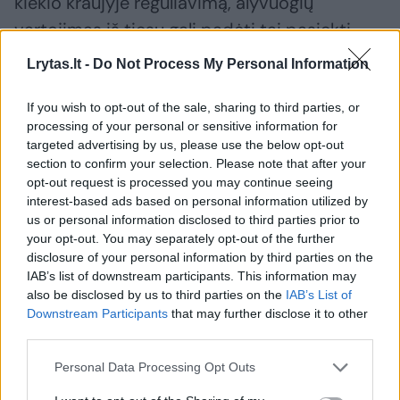
kiekio kraujyje reguliavimą, alyvuogių
vartojimas iš tiesų gali padėti tai pasiekti
būtent dėl šių riebalų“, – teigia F. Amati.
Lrytas.lt -
Do Not Process My Personal Information
If you wish to opt-out of the sale, sharing to third parties, or
2. Naudingos žarnyno sveikatai
processing of your personal or sensitive information for
targeted advertising by us, please use the below opt-out
section to confirm your selection. Please note that after your
Alyvuogės yra gausios polifenolių, sako dr. F.
opt-out request is processed you may continue seeing
Amati, – tai natūraliai augaluose randami
interest-based ads based on personal information utilized by
us or personal information disclosed to third parties prior to
junginiai, turintys daugybę naudingų savybių
your opt-out. You may separately opt-out of the further
sveikatai. „Jie turi antioksidacinį poveikį, gali
disclosure of your personal information by third parties on the
IAB’s list of downstream participants. This information may
mažinti uždegimą ir yra puikūs žarnyno
also be disclosed by us to third parties on the
IAB’s List of
sveikatai“, – aiškina tyrėja.
Downstream Participants
that may further disclose it to other
third parties.
Mūsų žarnyno mikrobiomas naudoja
Personal Data Processing Opt Outs
polifenolius metabolitams gaminti, kurie