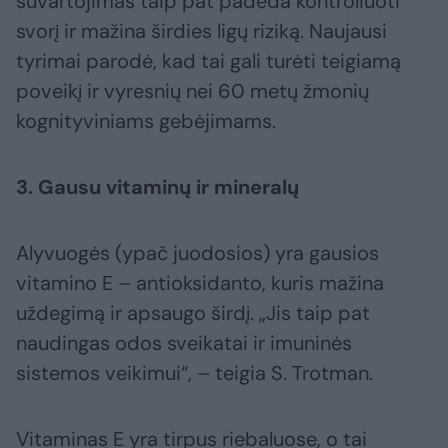
suvartojimas taip pat padeda kontroliuoti
svorį ir mažina širdies ligų riziką. Naujausi
tyrimai parodė, kad tai gali turėti teigiamą
poveikį ir vyresnių nei 60 metų žmonių
kognityviniams gebėjimams.
3. Gausu vitaminų ir mineralų
Alyvuogės (ypač juodosios) yra gausios
vitamino E – antioksidanto, kuris mažina
uždegimą ir apsaugo širdį. „Jis taip pat
naudingas odos sveikatai ir imuninės
sistemos veikimui“, – teigia S. Trotman.
Vitaminas E yra tirpus riebaluose, o tai