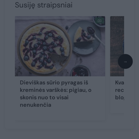
Susiję straipsniai
→
Dieviškas sūrio pyragas iš
Kvapnaus
kreminės varškės: pigiau, o
receptas
skonis nuo to visai
blogą nuo
nenukenčia