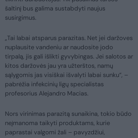
šaltinį bus galima sustabdyti naujus
susirgimus.
„Tai labai atsparus parazitas. Net jei daržoves
nuplausite vandeniu ar naudosite jodo
tirpalą, jis gali išlikti gyvybingas. Jei salotos ar
kitos daržovės jau yra užterštos, namų
sąlygomis jas visiškai išvalyti labai sunku“, –
pabrėžia infekcinių ligų specialistas
profesorius Alejandro Macias.
Nors virinimas parazitą sunaikina, tokio būdo
neįmanoma taikyti produktams, kurie
paprastai valgomi žali – pavyzdžiui,