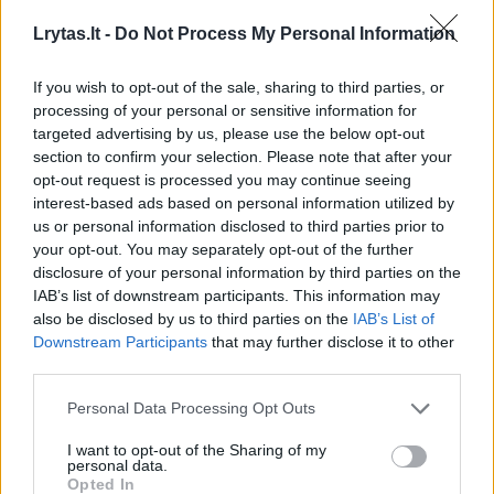
simptomai nėra specifiniai.
Lrytas.lt -
Do Not Process My Personal Information
Liga dažniausiai prasideda kaip įprastas
If you wish to opt-out of the sale, sharing to third parties, or
processing of your personal or sensitive information for
apsinuodijimas maistu.
targeted advertising by us, please use the below opt-out
section to confirm your selection. Please note that after your
opt-out request is processed you may continue seeing
„Iš pradžių mane kamavo labai stiprus
interest-based ads based on personal information utilized by
viduriavimas. Vėliau prasidėjo pilvo
us or personal information disclosed to third parties prior to
your opt-out. You may separately opt-out of the further
skausmai“, – pasakoja ciklosporioze susirgusi
disclosure of your personal information by third parties on the
Gretchen Pleuss.
IAB’s list of downstream participants. This information may
also be disclosed by us to third parties on the
IAB’s List of
Downstream Participants
that may further disclose it to other
Neregėto masto masinis žmonių
third parties.
apsinuodijimas Irake
Personal Data Processing Opt Outs
I want to opt-out of the Sharing of my
personal data.
Opted In