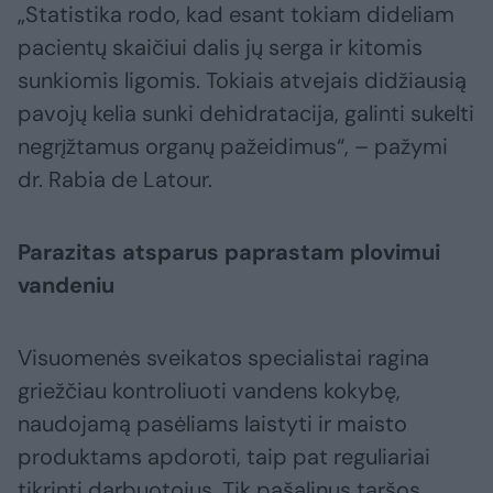
„Statistika rodo, kad esant tokiam dideliam
pacientų skaičiui dalis jų serga ir kitomis
sunkiomis ligomis. Tokiais atvejais didžiausią
pavojų kelia sunki dehidratacija, galinti sukelti
negrįžtamus organų pažeidimus“, – pažymi
dr. Rabia de Latour.
Parazitas atsparus paprastam plovimui
vandeniu
Visuomenės sveikatos specialistai ragina
griežčiau kontroliuoti vandens kokybę,
naudojamą pasėliams laistyti ir maisto
produktams apdoroti, taip pat reguliariai
tikrinti darbuotojus. Tik pašalinus taršos