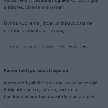
verdame ant vidutinės ugnies kol pudingas
sutirštės, visada maišydami.
Išvirus supilame į indelius ir papuošiame
grietinėle, riešutais ir vyšnią.
desertas
pudingas
receptai
Rodyti daugiau žymių
Komentuoti po šiuo straipsniu
Komentuoti gali tik Lrytas registruoti vartotojai.
Prisijunkite prie registruotų vartotojų
bendruomenės ir bendraukite komentaruose!