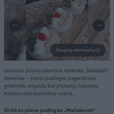
Daugiau nuotraukų (1)
Garsusis Sirijoje esančios ledainės „Bakdash“
desertas – pieno pudingas pagardintas
grietinėle, migdolų bei pistacijų riešutais,
konservuota kokteiline vyšnia.
Siriškas pieno pudingas „Mahalayeh“