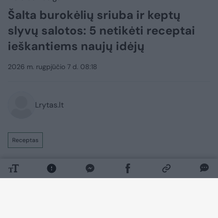
Šalta burokėlių sriuba ir keptų
slyvų salotos: 5 netikėti receptai
ieškantiems naujų idėjų
2026 m. rugpjūčio 7 d. 08:18
Lrytas.lt
Receptas
Vasarą vaisių pasirinkimas itin platus, kai
kurie vaisiai ir daržovės šiuo metu
išsiskiria ne tik skoniu, bet ir universalumu
virtuvėje. Štai penkios sezono gėrybės,
kurias verta įtraukti į savo valgiaraštį,