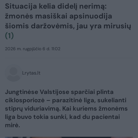
Situacija kelia didelį nerimą:
žmonės masiškai apsinuodija
šiomis daržovėmis, jau yra mirusių
(1)
2026 m. rugpjūčio 6 d. 11:02
Lrytas.lt
Jungtinėse Valstijose sparčiai plinta
ciklosporiozė – parazitinė liga, sukelianti
stiprų viduriavimą. Kai kuriems žmonėms
liga buvo tokia sunki, kad du pacientai
mirė.