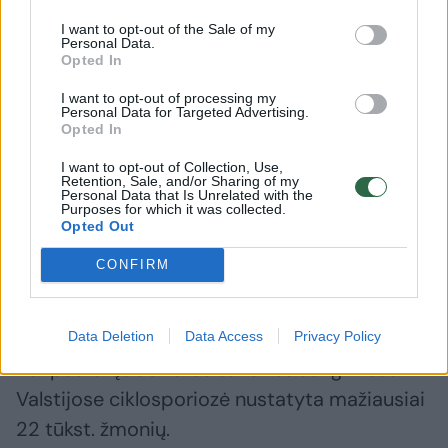
I want to opt-out of the Sale of my
Personal Data.
Opted In
I want to opt-out of processing my
Personal Data for Targeted Advertising.
Opted In
I want to opt-out of Collection, Use,
Retention, Sale, and/or Sharing of my
Personal Data that Is Unrelated with the
Purposes for which it was collected.
Opted Out
„Kad išvengčiau dehidratacijos, nuolat geriu
CONFIRM
elektrolitų tirpalus. Bent 36 valandas
negalėjau nieko valgyti“, – priduria ji.
Data Deletion
Data Access
Privacy Policy
Per pastarąsias kelias savaites Jungtinėse
Valstijose ciklosporiozė nustatyta mažiausiai
22 tūkst. žmonių.