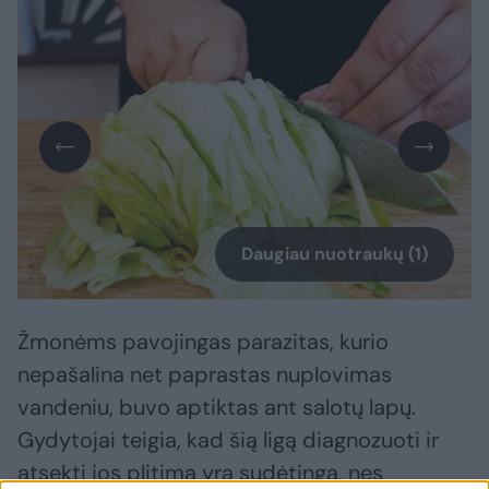
Daugiau nuotraukų (1)
Žmonėms pavojingas parazitas, kurio
nepašalina net paprastas nuplovimas
vandeniu, buvo aptiktas ant salotų lapų.
Gydytojai teigia, kad šią ligą diagnozuoti ir
atsekti jos plitimą yra sudėtinga, nes