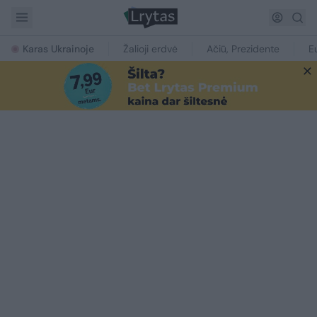
Karas Ukrainoje
Žalioji erdvė
Ačiū, Prezidente
E