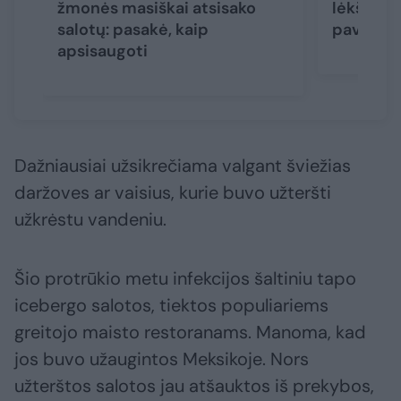
žmonės masiškai atsisako
lėkštėje 
salotų: pasakė, kaip
pavojai
apsisaugoti
Dažniausiai užsikrečiama valgant šviežias
daržoves ar vaisius, kurie buvo užteršti
užkrėstu vandeniu.
Šio protrūkio metu infekcijos šaltiniu tapo
icebergo salotos, tiektos populiariems
greitojo maisto restoranams. Manoma, kad
jos buvo užaugintos Meksikoje. Nors
užterštos salotos jau atšauktos iš prekybos,