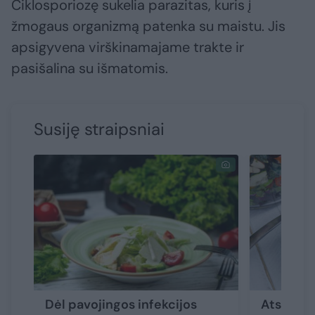
Ciklosporiozę sukelia parazitas, kuris į
žmogaus organizmą patenka su maistu. Jis
apsigyvena virškinamajame trakte ir
pasišalina su išmatomis.
Susiję straipsniai
Dėl pavojingos infekcijos
Atsargia