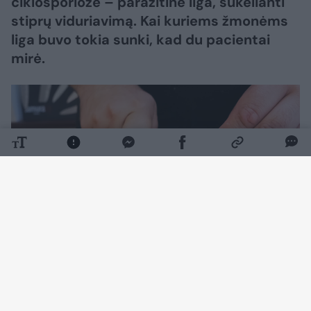
ciklosporiozė – parazitinė liga, sukelianti
stiprų viduriavimą. Kai kuriems žmonėms
liga buvo tokia sunki, kad du pacientai
mirė.
Daugiau nuotraukų (1)
Žmonėms pavojingas parazitas, kurio