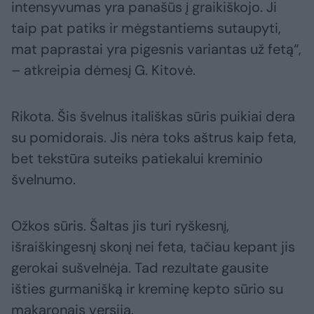
intensyvumas yra panašūs į graikiškojo. Ji
taip pat patiks ir mėgstantiems sutaupyti,
mat paprastai yra pigesnis variantas už fetą“,
– atkreipia dėmesį G. Kitovė.
Rikota. Šis švelnus itališkas sūris puikiai dera
su pomidorais. Jis nėra toks aštrus kaip feta,
bet tekstūra suteiks patiekalui kreminio
švelnumo.
Ožkos sūris. Šaltas jis turi ryškesnį,
išraiškingesnį skonį nei feta, tačiau kepant jis
gerokai sušvelnėja. Tad rezultate gausite
išties gurmanišką ir kreminę kepto sūrio su
makaronais versiją.