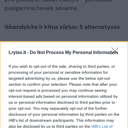
pasigamina beveik savaime.
Išbandykite ir kitus sūrius: 5 alternatyvos
Bent vienos rūšies sūris atsiduria kone
Lrytas.lt -
Do Not Process My Personal Information
kiekviename pirkinių krepšelyje – daugelis
pirkėjų neįsivaizduoja dienos be jo riekės ant
If you wish to opt-out of the sale, sharing to third parties, or
rytinio sumuštinio ar jo gabalėlio ant
processing of your personal or sensitive information for
targeted advertising by us, please use the below opt-out
užkandžių lentos, sako minėto prekybos
section to confirm your selection. Please note that after your
tinklo komunikacijos vadovė Gintarė Kitovė.
opt-out request is processed you may continue seeing
interest-based ads based on personal information utilized by
us or personal information disclosed to third parties prior to
„Metai po metų populiarumo nepraranda
your opt-out. You may separately opt-out of the further
disclosure of your personal information by third parties on the
fermentiniai ir tepamieji sūriai, tačiau jau ir
IAB’s list of downstream participants. This information may
mocarela, kietieji sūriai, tokie kaip
also be disclosed by us to third parties on the
IAB’s List of