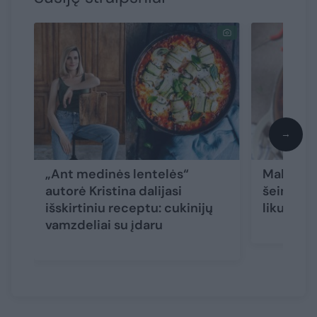
→
„Ant medinės lentelės“
Makaronų
autorė Kristina dalijasi
šeimai u
išskirtiniu receptu: cukinijų
likučius 
vamzdeliai su įdaru