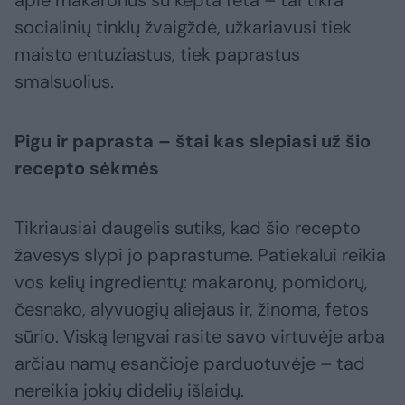
apie makaronus su kepta feta – tai tikra
socialinių tinklų žvaigždė, užkariavusi tiek
maisto entuziastus, tiek paprastus
smalsuolius.
Pigu ir paprasta – štai kas slepiasi už šio
recepto sėkmės
Tikriausiai daugelis sutiks, kad šio recepto
žavesys slypi jo paprastume. Patiekalui reikia
vos kelių ingredientų: makaronų, pomidorų,
česnako, alyvuogių aliejaus ir, žinoma, fetos
sūrio. Viską lengvai rasite savo virtuvėje arba
arčiau namų esančioje parduotuvėje – tad
nereikia jokių didelių išlaidų.