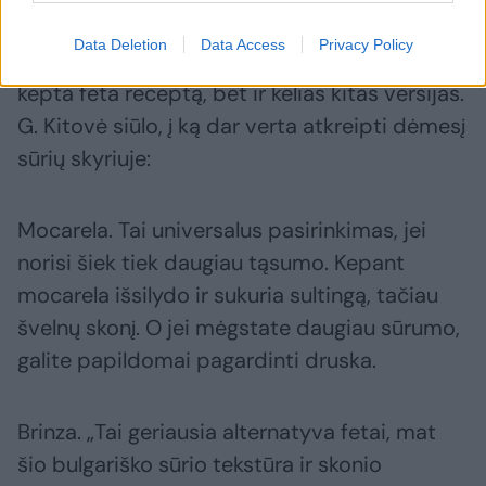
fetą, tiek ir kitus sūrius. Tad tai – šansas
Data Deletion
Data Access
Privacy Policy
pigiau išbandyti ne tik originalų makaronų su
kepta feta receptą, bet ir kelias kitas versijas.
G. Kitovė siūlo, į ką dar verta atkreipti dėmesį
sūrių skyriuje:
Mocarela. Tai universalus pasirinkimas, jei
norisi šiek tiek daugiau tąsumo. Kepant
mocarela išsilydo ir sukuria sultingą, tačiau
švelnų skonį. O jei mėgstate daugiau sūrumo,
galite papildomai pagardinti druska.
Brinza. „Tai geriausia alternatyva fetai, mat
šio bulgariško sūrio tekstūra ir skonio