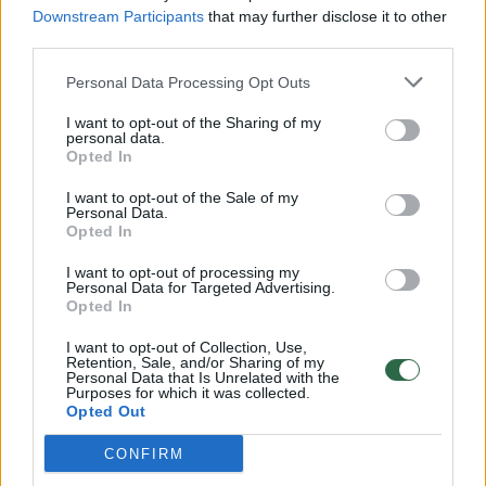
parmezanas, įvairūs pelėsiniai sūriai, feta
Downstream Participants
that may further disclose it to other
third parties.
tapę įprastu pasirinkimu sūrių skyriuje.
Kasmet vis daugiau dėmesio sulaukia ir
Personal Data Processing Opt Outs
įvairesnės sūrių rūšys: pavyzdžiui, ožkų ar
I want to opt-out of the Sharing of my
personal data.
avių pieno, išraiškingasis britiškas čederis.
Opted In
Todėl kiekvieną savaitę tarp skelbiamų
I want to opt-out of the Sale of my
nuolaidų pirkėjams būtinai pasiūlome akcijų ir
Personal Data.
Opted In
sūriams – kad jie galėtų ir sutaupyti, ir turėtų
I want to opt-out of processing my
progą atrasti naują favoritą ar išbandyti
Personal Data for Targeted Advertising.
Opted In
naują patiekalo su sūriu receptą. O šį
savaitgalį, iki rugsėjo 15 dienos, įvairiems
I want to opt-out of Collection, Use,
Retention, Sale, and/or Sharing of my
sūriams su „Iki“ lojalumo kortele pritaikysime
Personal Data that Is Unrelated with the
Purposes for which it was collected.
30 proc. nuolaidą“, – sako G. Kitovė.
Opted Out
CONFIRM
Sutaupyti šį savaitgalį galite pirkdami tiek