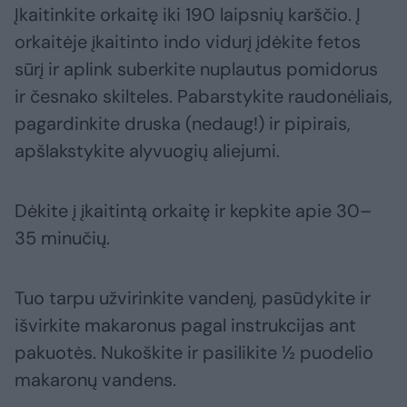
Įkaitinkite orkaitę iki 190 laipsnių karščio. Į
orkaitėje įkaitinto indo vidurį įdėkite fetos
sūrį ir aplink suberkite nuplautus pomidorus
ir česnako skilteles. Pabarstykite raudonėliais,
pagardinkite druska (nedaug!) ir pipirais,
apšlakstykite alyvuogių aliejumi.
Dėkite į įkaitintą orkaitę ir kepkite apie 30–
35 minučių.
Tuo tarpu užvirinkite vandenį, pasūdykite ir
išvirkite makaronus pagal instrukcijas ant
pakuotės. Nukoškite ir pasilikite ½ puodelio
makaronų vandens.