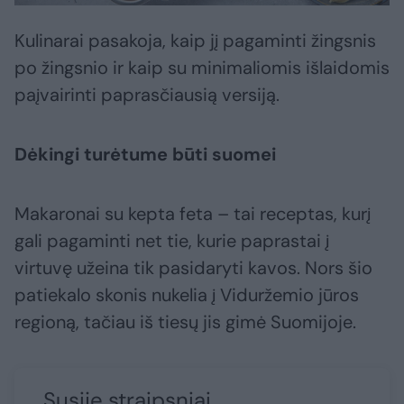
Kulinarai pasakoja, kaip jį pagaminti žingsnis
po žingsnio ir kaip su minimaliomis išlaidomis
paįvairinti paprasčiausią versiją.
Dėkingi turėtume būti suomei
Makaronai su kepta feta – tai receptas, kurį
gali pagaminti net tie, kurie paprastai į
virtuvę užeina tik pasidaryti kavos. Nors šio
patiekalo skonis nukelia į Viduržemio jūros
regioną, tačiau iš tiesų jis gimė Suomijoje.
Susiję straipsniai