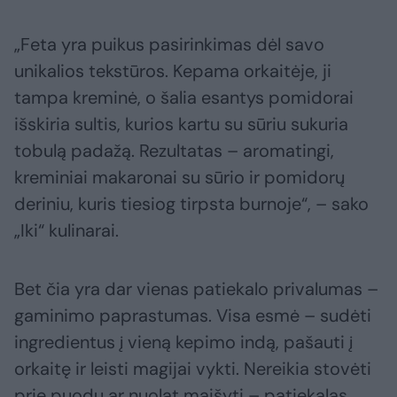
„Feta yra puikus pasirinkimas dėl savo
unikalios tekstūros. Kepama orkaitėje, ji
tampa kreminė, o šalia esantys pomidorai
išskiria sultis, kurios kartu su sūriu sukuria
tobulą padažą. Rezultatas – aromatingi,
kreminiai makaronai su sūrio ir pomidorų
deriniu, kuris tiesiog tirpsta burnoje“, – sako
„Iki“ kulinarai.
Bet čia yra dar vienas patiekalo privalumas –
gaminimo paprastumas. Visa esmė – sudėti
ingredientus į vieną kepimo indą, pašauti į
orkaitę ir leisti magijai vykti. Nereikia stovėti
prie puodų ar nuolat maišyti – patiekalas