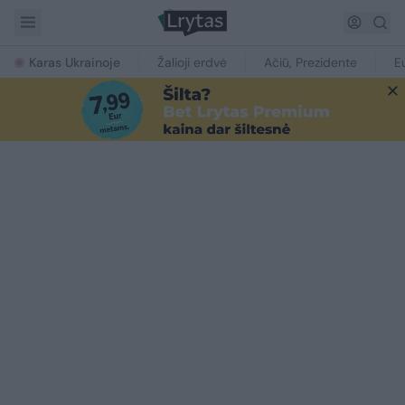
Karas Ukrainoje
Žalioji erdvė
Ačiū, Prezidente
E