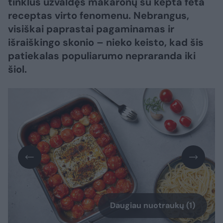
tinklus užvaldęs makaronų su kepta feta
receptas virto fenomenu. Nebrangus,
visiškai paprastai pagaminamas ir
išraiškingo skonio – nieko keisto, kad šis
patiekalas populiarumo nepraranda iki
šiol.
Daugiau nuotraukų (1)