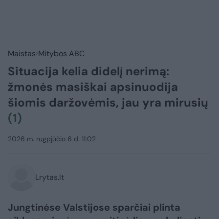
Maistas
Mitybos ABC
Situacija kelia didelį nerimą:
žmonės masiškai apsinuodija
šiomis daržovėmis, jau yra mirusių
(1)
2026 m. rugpjūčio 6 d. 11:02
Lrytas.lt
Jungtinėse Valstijose sparčiai plinta