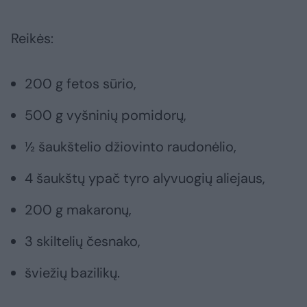
Reikės:
200 g fetos sūrio,
500 g vyšninių pomidorų,
½ šaukštelio džiovinto raudonėlio,
4 šaukštų ypač tyro alyvuogių aliejaus,
200 g makaronų,
3 skiltelių česnako,
šviežių bazilikų.