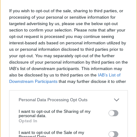
bulve ir feta: labai sotu ir
– sveika
If you wish to opt-out of the sale, sharing to third parties, or
skanu
skonio u
processing of your personal or sensitive information for
targeted advertising by us, please use the below opt-out
section to confirm your selection. Please note that after your
opt-out request is processed you may continue seeing
interest-based ads based on personal information utilized by
us or personal information disclosed to third parties prior to
Reikės:
your opt-out. You may separately opt-out of the further
disclosure of your personal information by third parties on the
IAB’s list of downstream participants. This information may
3 virtų arba orkaitėje keptų burokėlių
also be disclosed by us to third parties on the
IAB’s List of
Downstream Participants
that may further disclose it to other
third parties.
Vienos granatos
Personal Data Processing Opt Outs
Ryšulėlio petražolių
I want to opt-out of the Sharing of my
personal data.
Opted In
1 valg. Šaukšto alyvuogių aliejaus
I want to opt-out of the Sale of my
Personal Data.