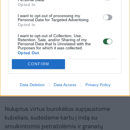
Opted In
1 citrinos spaustų sulčių
I want to opt-out of processing my
Personal Data for Targeted Advertising.
Opted In
1valg. Šauksto granatų melasos (jei neturite,
I want to opt-out of Collection, Use,
Retention, Sale, and/or Sharing of my
nors labai lengva pasidaryti ir pačiam, galite
Personal Data that Is Unrelated with the
Purposes for which it was collected.
naudoti balzamiko actą)
Opted Out
CONFIRM
Druskos ir juodųjų pipirų pagal skonį.
Data Deletion
Data Access
Privacy Policy
Gaminimas:
Nuluptus virtus burokėlius supjaustome
kubeliais, sudedame kartu į indą su
smulkintomis petražolėmis ir granatų