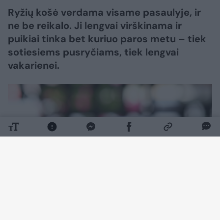
Ryžių košė verdama visame pasaulyje, ir
ne be reikalo. Ji lengvai virškinama ir
puikiai tinka bet kuriuo paros metu – tiek
sotiesiems pusryčiams, tiek lengvai
vakarienei.
Daugiau nuotraukų (1)