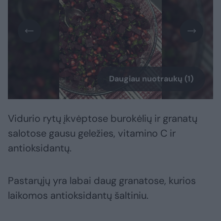
Daugiau nuotraukų (1)
Vidurio rytų įkvėptose burokėlių ir granatų
salotose gausu geležies, vitamino C ir
antioksidantų.
Pastarųjų yra labai daug granatose, kurios
laikomos antioksidantų šaltiniu.