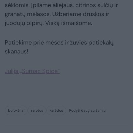
sėklomis. Įpilame aliejaus, citrinos sulčių ir
granatų melasos. Užberiame druskos ir
juodųjų pipirų. Viską išmaišome.
Patiekime prie mėsos ir žuvies patiekalų,
skanaus!
Julija „Sumac Spice“
burokėliai
salotos
Kalėdos
Rodyti daugiau žymių