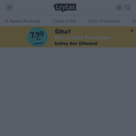
Karas Ukrainoje
Žalioji erdvė
Ačiū, Prezidente
E