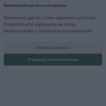
Komentuoti po šiuo straipsniu
Komentuoti gali tik Lrytas registruoti vartotojai.
Prisijunkite prie registruotų vartotojų
bendruomenės ir bendraukite komentaruose!
Rodyti komentarus
Prisijungti komentatoriams